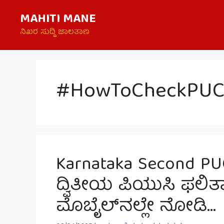
Skip
MAHITI MANE
to
content
ನಿಖರ ಸುದ್ದಿ ಜಾಲತಾಣ
#HowToCheckPUC
Karnataka Second PU
ದ್ವಿತೀಯ ಪಿಯುಸಿ ಫಲಿತಾ
ಮೊಬೈಲ್‌ನಲ್ಲೇ ನೋಡಿ…