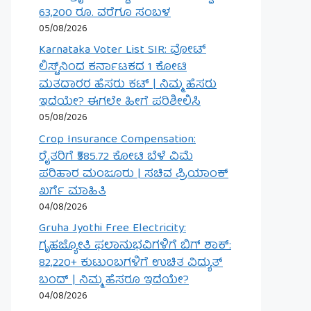
63,200 ರೂ. ವರೆಗೂ ಸಂಬಳ
05/08/2026
Karnataka Voter List SIR: ವೋಟ್
ಲಿಸ್ಟ್‌ನಿಂದ ಕರ್ನಾಟಕದ 1 ಕೋಟಿ
ಮತದಾರರ ಹೆಸರು ಕಟ್ | ನಿಮ್ಮ ಹೆಸರು
ಇದೆಯೇ? ಈಗಲೇ ಹೀಗೆ ಪರಿಶೀಲಿಸಿ
05/08/2026
Crop Insurance Compensation:
ರೈತರಿಗೆ ₹585.72 ಕೋಟಿ ಬೆಳೆ ವಿಮೆ
ಪರಿಹಾರ ಮಂಜೂರು | ಸಚಿವ ಪ್ರಿಯಾಂಕ್
ಖರ್ಗೆ ಮಾಹಿತಿ
04/08/2026
Gruha Jyothi Free Electricity:
ಗೃಹಜ್ಯೋತಿ ಫಲಾನುಭವಿಗಳಿಗೆ ಬಿಗ್ ಶಾಕ್:
82,220+ ಕುಟುಂಬಗಳಿಗೆ ಉಚಿತ ವಿದ್ಯುತ್
ಬಂದ್ | ನಿಮ್ಮ ಹೆಸರೂ ಇದೆಯೇ?
04/08/2026