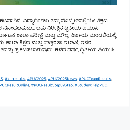
ಾಗಿದೆ. ವಿದ್ಯಾರ್ಥಿಗಳು ತಮ್ಮ ಮೊಬೈಲ್‌ನಲ್ಲಿಯೇ ಶಿಕ್ಷಣ
ನೋಡಬಹುದು… ಬಹು ನಿರೀಕ್ಷಿತ ದ್ವಿತೀಯ ಪಿಯುಸಿ
ನಾಟಕ ಶಾಲಾ ಪರೀಕ್ಷೆ ಮತ್ತು ಮೌಲ್ಯ ನಿರ್ಣಯ ಮಂಡಲಿಯಲ್ಲಿ
ರು, ಶಾಲಾ ಶಿಕ್ಷಣ ಮತ್ತು ಸಾಕ್ಷರತಾ ಇಲಾಖೆ, ಇವರ
ತಾಂಶವನ್ನು ಪ್ರಕಟಿಸಲಾಗುವುದು. ಕಳೆದ ವರ್ಷ, ದ್ವಿತೀಯ ಪಿಯುಸಿ
25
,
#karresults
,
#PUC2025
,
#PUC2025News
,
#PUCExamResults
,
PUCResultOnline
,
#PUCResultStepByStep
,
#StudentHelpPUC
,