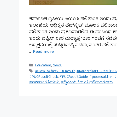
ಕರ್ನಾಟಕ ದ್ವಿತೀಯ ಪಿಯುಸಿ ಫಲಿತಾಂಶ ಇಂದು ಪ್ರಕಟವ
ಇಲಾಖೆಯ ಅಧಿಕೃತ ವೆಬ್‌ಸೈಟ್ ಮೂಲಕ ಫಲಿತಾಂಶ 
ಫಲಿತಾಂಶ ಇಂದು ಪ್ರಕಟವಾಗಲಿದೆ. ಈ ಸಂಬಂಧ ಕರ್
ಇಂದು ಏಪ್ರಿಲ್ 08ರ ಮಧ್ಯಾಹ್ನ 12:30 ಗಂಟೆಗೆ ಸಚಿವ
ಅಧ್ಯಕ್ಷತೆಯಲ್ಲಿ ಸುದ್ದಿಗೋಷ್ಠಿ ನಡೆದು, ನಂತರ ಫಲಿ
…
Read more
Categories
Education
,
News
Tags
#HowToCheckPUCResult
,
#KarnatakaPUCResult20
#PUCResultCheck
,
#PUCResultGuide
,
#pucresultlink
,
#
#ಕರ್ನಾಟಕಪಿಯುಸಿ
,
#ದ್ವಿತೀಯಪಿಯುಸಿಫಲಿತಾಂಶ2025