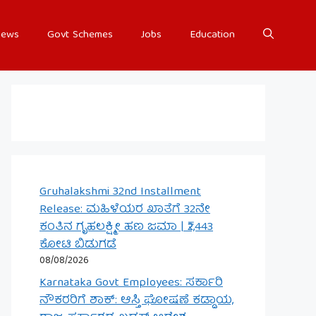
ews
Govt Schemes
Jobs
Education
Gruhalakshmi 32nd Installment
Release: ಮಹಿಳೆಯರ ಖಾತೆಗೆ 32ನೇ
ಕಂತಿನ ಗೃಹಲಕ್ಷ್ಮೀ ಹಣ ಜಮಾ | ₹2,443
ಕೋಟಿ ಬಿಡುಗಡೆ
08/08/2026
Karnataka Govt Employees: ಸರ್ಕಾರಿ
ನೌಕರರಿಗೆ ಶಾಕ್: ಆಸ್ತಿ ಘೋಷಣೆ ಕಡ್ಡಾಯ,