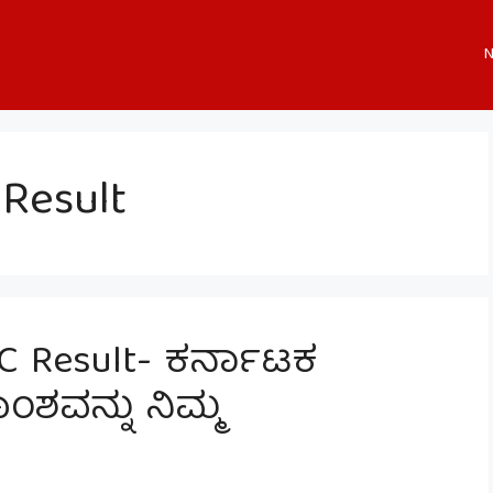
N
Result
C Result- ಕರ್ನಾಟಕ
ಂಶವನ್ನು ನಿಮ್ಮ