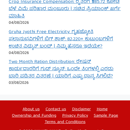
Crop Insurance Compensation: ರೈತರಿಗೆ ₹585.72 ಕೋಟಿ
ಬೆಳೆ ವಿಮೆ ಪರಿಹಾರ ಮಂಜೂರು | ಸಚಿವ ಪ್ರಿಯಾಂಕ್ ಖರ್ಗೆ
ಮಾಹಿತಿ
04/08/2026
Gruha Jyothi Free Electricity: ಗೃಹಜ್ಯೋತಿ
ಫಲಾನುಭವಿಗಳಿಗೆ ಬಿಗ್ ಶಾಕ್: 82,220+ ಕುಟುಂಬಗಳಿಗೆ
ಉಚಿತ ವಿದ್ಯುತ್ ಬಂದ್ | ನಿಮ್ಮ ಹೆಸರೂ ಇದೆಯೇ?
04/08/2026
Two Month Ration Distribution: ರೇಷನ್
ಕಾರ್ಡುದಾರರಿಗೆ ಗುಡ್ ನ್ಯೂಸ್: ಒಂದೇ ತಿಂಗಳಲ್ಲಿ ಎರಡು
ಬಾರಿ ಪಡಿತರ ವಿತರಣೆ | ಯಾರಿಗೆ ಎಷ್ಟು ಧಾನ್ಯ ಸಿಗಲಿದೆ?
03/08/2026
About us
Contact us
Disclaimer
Home
Ownership and Funding
Privacy Policy
Sample Page
Terms and Conditions