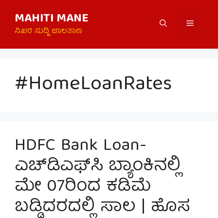
Skip
MAHITI MANE
to
Menu
content
ನಿಖರ ಸುದ್ದಿ ಜಾಲತಾಣ
#HomeLoanRates
HDFC Bank Loan-
ಎಚ್‌ಡಿಎಫ್‌ಸಿ ಬ್ಯಾಂಕಿನಲ್ಲಿ
ಮೇ 07ರಿಂದ ಕಡಿಮೆ
ಬಡ್ಡಿದರದಲ್ಲಿ ಸಾಲ | ಹೊಸ