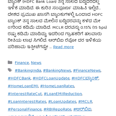
ಬ್ಯಾಂಕ್ (HDFC Bank Loan) ತನ್ನ ಸಾಲದ ಬಡ್ಡಿದರದಲ್ಲಿ
ಇಳಿಕೆ ಮಾಡಿದೆ. ಈ ಕುರಿತ ಸಂಪೂರ್ಣ ಮಾಹಿತಿ ಇಲ್ಲಿದೆ…
ದೇಶದ ಪ್ರಮುಖ ಖಾಸಗಿ ಬ್ಯಾಂಕುಗಳಲ್ಲಿ ಒಂದಾದ HDFC
ಬ್ಯಾಂಕ್ ತನ್ನ ಸಾಲದ ಮೇಲಿನ ಬಡ್ಡಿದರವನ್ನು ಕಳೆದ ಮೇ
07ರಿಂದ ಕಡಿಮೆ ಮಾಡಿದೆ. MCLR ದರವನ್ನು 0.15% (15 bps)
ರಷ್ಟು ಕಡಿಮೆ ಮಾಡಿದ್ದು; ಇದರಿಂದ ಗ್ರಾಹಕರಿಗೆ ಹಲವಾರು
ರೀತಿಯ ಲಾಭ ಸಿಗಲಿದೆ. ಆರ್‌ಬಿಐ ರೆಪೋ ದರ ಇಳಿಕೆಯ
ಪರಿಣಾಮ ಇತ್ತೀಚೆಗಷ್ಟೇ …
Read more
Categories
Finance
,
News
Tags
#BankingIndia
,
#BankingNews
,
#FinanceNews
,
#HDFCBank
,
#HDFCLoanUpdate
,
#HDFCಬ್ಯಾಂಕ್
,
#HomeLoanEMI
,
#HomeLoanRates
,
#InterestRateCut
,
#LoanEMIReduction
,
#LoanInterestRates
,
#LoanUpdates
,
#MCLR
,
#PersonalFinance
,
#RBIRepoRate
,
#ಆರ್‌ಬಿಐ
,