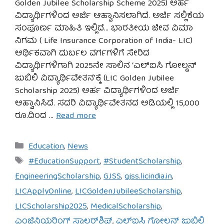
Golden Jubilee Scholarship Scheme 2025) ಅರ್ಹ
ವಿದ್ಯಾರ್ಥಿಗಳಿಂದ ಅರ್ಜಿ ಆಹ್ವಾನಿಸಲಾಗಿದೆ. ಅರ್ಜಿ ಸಲ್ಲಿಕೆಯ
ಸಂಪೂರ್ಣ ಮಾಹಿತಿ ಇಲ್ಲಿದೆ… ಭಾರತೀಯ ಜೀವ ವಿಮಾ
ನಿಗಮ ( Life Insurance Corporation of India- LIC)
ಆರ್ಥಿಕವಾಗಿ ದುರ್ಬಲ ವರ್ಗಗಳಿಗೆ ಸೇರಿದ
ವಿದ್ಯಾರ್ಥಿಗಳಿಗಾಗಿ 2025ನೇ ಸಾಲಿನ ‘ಎಲ್‌ಐಸಿ ಗೋಲ್ಡನ್
ಜುಬಿಲಿ ವಿದ್ಯಾರ್ಥಿವೇತನ’ಕ್ಕೆ (LIC Golden Jubilee
Scholarship 2025) ಅರ್ಹ ವಿದ್ಯಾರ್ಥಿಗಳಿಂದ ಅರ್ಜಿ
ಆಹ್ವಾನಿಸಿದೆ. ಸದರಿ ವಿದ್ಯಾರ್ಥಿವೇತನದ ಅಡಿಯಲ್ಲಿ 15,000
ರೂ.ದಿಂದ …
Read more
Categories
Education
,
News
Tags
#EducationSupport
,
#StudentScholarship
,
EngineeringScholarship
,
GJSS
,
gjss.licindia.in
,
LICApplyOnline
,
LICGoldenJubileeScholarship
,
LICScholarship2025
,
MedicalScholarship
,
ಎಂಜಿನಿಯರಿಂಗ್ ಸ್ಕಾಲರ್‌ಶಿಪ್
,
ಎಲ್‌ಐಸಿ ಗೋಲ್ಡನ್ ಜುಬಿಲಿ