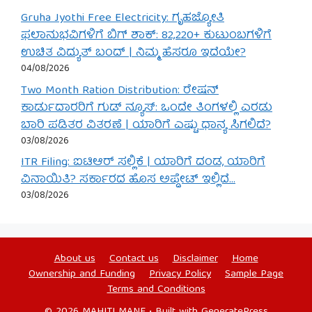
Gruha Jyothi Free Electricity: ಗೃಹಜ್ಯೋತಿ
ಫಲಾನುಭವಿಗಳಿಗೆ ಬಿಗ್ ಶಾಕ್: 82,220+ ಕುಟುಂಬಗಳಿಗೆ
ಉಚಿತ ವಿದ್ಯುತ್ ಬಂದ್ | ನಿಮ್ಮ ಹೆಸರೂ ಇದೆಯೇ?
04/08/2026
Two Month Ration Distribution: ರೇಷನ್
ಕಾರ್ಡುದಾರರಿಗೆ ಗುಡ್ ನ್ಯೂಸ್: ಒಂದೇ ತಿಂಗಳಲ್ಲಿ ಎರಡು
ಬಾರಿ ಪಡಿತರ ವಿತರಣೆ | ಯಾರಿಗೆ ಎಷ್ಟು ಧಾನ್ಯ ಸಿಗಲಿದೆ?
03/08/2026
ITR Filing: ಐಟಿಆರ್ ಸಲ್ಲಿಕೆ | ಯಾರಿಗೆ ದಂಡ, ಯಾರಿಗೆ
ವಿನಾಯಿತಿ? ಸರ್ಕಾರದ ಹೊಸ ಅಪ್ಡೇಟ್ ಇಲ್ಲಿದೆ…
03/08/2026
About us
Contact us
Disclaimer
Home
Ownership and Funding
Privacy Policy
Sample Page
Terms and Conditions