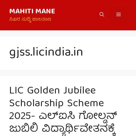
Skip
MAHITI MANE
to
Menu
content
ನಿಖರ ಸುದ್ದಿ ಜಾಲತಾಣ
gjss.licindia.in
LIC Golden Jubilee
Scholarship Scheme
2025- ಎಲ್‌ಐಸಿ ಗೋಲ್ಡನ್
ಜುಬಿಲಿ ವಿದ್ಯಾರ್ಥಿವೇತನಕ್ಕೆ