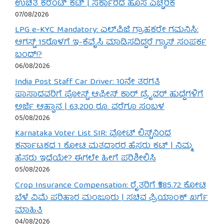
ಉಚಿತ ಕರೆಂಟ್ ಕಟ್ | ಸರ್ಕಾರದ ಹೊಸ ಎಚ್ಚರಿಕೆ
07/08/2026
LPG e-KYC Mandatory: ಎಲ್‌ಪಿಜಿ ಗ್ರಾಹಕರೇ ಗಮನಿಸಿ:
ಆಗಸ್ಟ್ 15ರೊಳಗೆ ಇ-ಕೆವೈಸಿ ಮಾಡಿಸದಿದ್ದರೆ ಗ್ಯಾಸ್ ಸಂಪರ್ಕ
ಬಂದ್!?
06/08/2026
India Post Staff Car Driver: 10ನೇ ತರಗತಿ
ಪಾಸಾದವರಿಗೆ ಪೋಸ್ಟ್ ಆಫೀಸ್ ಕಾರ್ ಡ್ರೈವರ್ ಹುದ್ದೆಗಳಿಗೆ
ಅರ್ಜಿ ಆಹ್ವಾನ | 63,200 ರೂ. ವರೆಗೂ ಸಂಬಳ
05/08/2026
Karnataka Voter List SIR: ವೋಟ್ ಲಿಸ್ಟ್‌ನಿಂದ
ಕರ್ನಾಟಕದ 1 ಕೋಟಿ ಮತದಾರರ ಹೆಸರು ಕಟ್ | ನಿಮ್ಮ
ಹೆಸರು ಇದೆಯೇ? ಈಗಲೇ ಹೀಗೆ ಪರಿಶೀಲಿಸಿ
05/08/2026
Crop Insurance Compensation: ರೈತರಿಗೆ ₹585.72 ಕೋಟಿ
ಬೆಳೆ ವಿಮೆ ಪರಿಹಾರ ಮಂಜೂರು | ಸಚಿವ ಪ್ರಿಯಾಂಕ್ ಖರ್ಗೆ
ಮಾಹಿತಿ
04/08/2026