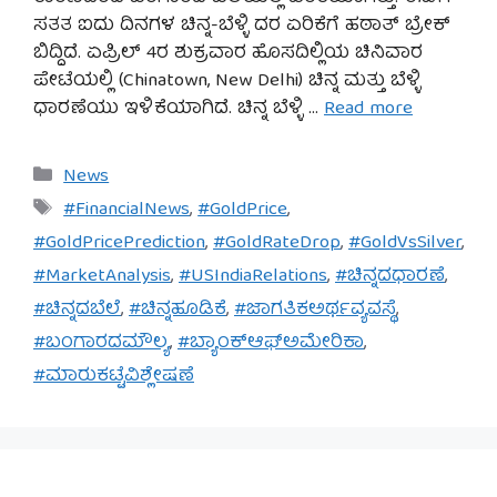
ಸತತ ಐದು ದಿನಗಳ ಚಿನ್ನ-ಬೆಳ್ಳಿ ದರ ಏರಿಕೆಗೆ ಹಠಾತ್ ಬ್ರೇಕ್
ಬಿದ್ದಿದೆ. ಏಪ್ರಿಲ್ 4ರ ಶುಕ್ರವಾರ ಹೊಸದಿಲ್ಲಿಯ ಚಿನಿವಾರ
ಪೇಟೆಯಲ್ಲಿ (Chinatown, New Delhi) ಚಿನ್ನ ಮತ್ತು ಬೆಳ್ಳಿ
ಧಾರಣೆಯು ಇಳಿಕೆಯಾಗಿದೆ. ಚಿನ್ನ ಬೆಳ್ಳಿ …
Read more
Categories
News
Tags
#FinancialNews
,
#GoldPrice
,
#GoldPricePrediction
,
#GoldRateDrop
,
#GoldVsSilver
,
#MarketAnalysis
,
#USIndiaRelations
,
#ಚಿನ್ನದಧಾರಣೆ
,
#ಚಿನ್ನದಬೆಲೆ
,
#ಚಿನ್ನಹೂಡಿಕೆ
,
#ಜಾಗತಿಕಅರ್ಥವ್ಯವಸ್ಥೆ
,
#ಬಂಗಾರದಮೌಲ್ಯ
,
#ಬ್ಯಾಂಕ್‌ಆಫ್‌ಅಮೇರಿಕಾ
,
#ಮಾರುಕಟ್ಟೆವಿಶ್ಲೇಷಣೆ