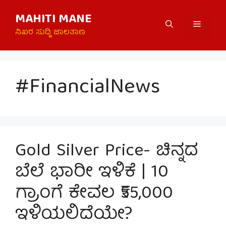
Skip
MAHITI MANE
to
Menu
content
ನಿಖರ ಸುದ್ದಿ ಜಾಲತಾಣ
#FinancialNews
Gold Silver Price- ಚಿನ್ನದ
ಬೆಲೆ ಭಾರೀ ಇಳಿಕೆ | 10
ಗ್ರಾಂಗೆ ಕೇವಲ ₹55,000
ಇಳಿಯಲಿದೆಯೇ?