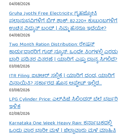
04/08/2026
Gruha Jyothi Free Electricity: ಗೃಹಜ್ಯೋತಿ
ಫಲಾನುಭವಿಗಳಿಗೆ ಬಿಗ್ ಶಾಕ್: 82,220+ ಕುಟುಂಬಗಳಿಗೆ
ಉಚಿತ ವಿದ್ಯುತ್ ಬಂದ್ | ನಿಮ್ಮ ಹೆಸರೂ ಇದೆಯೇ?
04/08/2026
Two Month Ration Distribution: ರೇಷನ್
ಕಾರ್ಡುದಾರರಿಗೆ ಗುಡ್ ನ್ಯೂಸ್: ಒಂದೇ ತಿಂಗಳಲ್ಲಿ ಎರಡು
ಬಾರಿ ಪಡಿತರ ವಿತರಣೆ | ಯಾರಿಗೆ ಎಷ್ಟು ಧಾನ್ಯ ಸಿಗಲಿದೆ?
03/08/2026
ITR Filing: ಐಟಿಆರ್ ಸಲ್ಲಿಕೆ | ಯಾರಿಗೆ ದಂಡ, ಯಾರಿಗೆ
ವಿನಾಯಿತಿ? ಸರ್ಕಾರದ ಹೊಸ ಅಪ್ಡೇಟ್ ಇಲ್ಲಿದೆ…
03/08/2026
LPG Cylinder Price: ಎಲ್‌ಪಿಜಿ ಸಿಲಿಂಡರ್ ಬೆಲೆ ಭರ್ಜರಿ
ಇಳಿಕೆ
02/08/2026
Karnataka One Week Heavy Rain: ಕರ್ನಾಟಕದಲ್ಲಿ
ಒಂದು ವಾರ ಭಾರೀ ಮಳೆ | ಜಿಲ್ಲಾವಾರು ಮಳೆ ಮಾಹಿತಿ