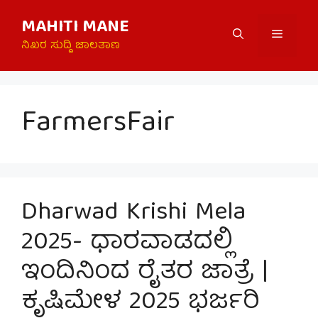
Skip
MAHITI MANE
to
Menu
content
ನಿಖರ ಸುದ್ದಿ ಜಾಲತಾಣ
FarmersFair
Dharwad Krishi Mela
2025- ಧಾರವಾಡದಲ್ಲಿ
ಇಂದಿನಿಂದ ರೈತರ ಜಾತ್ರೆ |
ಕೃಷಿಮೇಳ 2025 ಭರ್ಜರಿ