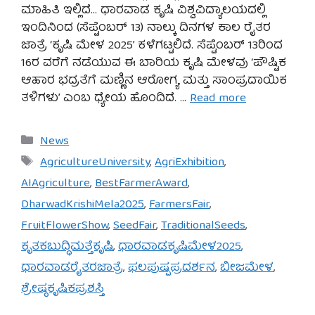
ಮಾಹಿತಿ ಇಲ್ಲಿದೆ… ಧಾರವಾಡ ಕೃಷಿ ವಿಶ್ವವಿದ್ಯಾಲಯದಲ್ಲಿ
ಇಂದಿನಿಂದ (ಸೆಪ್ಟೆಂಬರ್ 13) ನಾಲ್ಕು ದಿನಗಳ ಕಾಲ ರೈತರ
ಜಾತ್ರೆ ‘ಕೃಷಿ ಮೇಳ 2025’ ಕಳೆಗಟ್ಟಲಿದೆ. ಸೆಪ್ಟೆಂಬರ್ 13ರಿಂದ
16ರ ವರೆಗೆ ನಡೆಯುವ ಈ ಬಾರಿಯ ಕೃಷಿ ಮೇಳವು ‘ಪೌಷ್ಟಿಕ
ಆಹಾರ ಭದ್ರತೆಗೆ ಮಣ್ಣಿನ ಆರೋಗ್ಯ ಮತ್ತು ಸಾಂಪ್ರದಾಯಿಕ
ತಳಿಗಳು’ ಎಂಬ ಧ್ಯೇಯ ಹೊಂದಿದೆ. …
Read more
Categories
News
Tags
AgricultureUniversity
,
AgriExhibition
,
AIAgriculture
,
BestFarmerAward
,
DharwadKrishiMela2025
,
FarmersFair
,
FruitFlowerShow
,
SeedFair
,
TraditionalSeeds
,
ಕೃತಕಬುದ್ಧಿಮತ್ತೆಕೃಷಿ
,
ಧಾರವಾಡಕೃಷಿಮೇಳ2025
,
ಧಾರವಾಡರೈತರಜಾತ್ರೆ
,
ಫಲಪುಷ್ಪಪ್ರದರ್ಶನ
,
ಬೀಜಮೇಳ
,
ಶ್ರೇಷ್ಠಕೃಷಿಕಪ್ರಶಸ್ತಿ