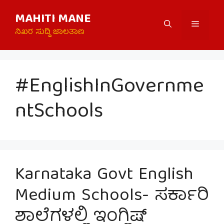
Skip
MAHITI MANE
to
Menu
content
ನಿಖರ ಸುದ್ದಿ ಜಾಲತಾಣ
#EnglishInGovernme
ntSchools
Karnataka Govt English
Medium Schools- ಸರ್ಕಾರಿ
ಶಾಲೆಗಳಲ್ಲಿ ಇಂಗ್ಲಿಷ್