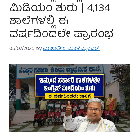
ಮಿಡಿಯಂ ಶುರು | 4,134
ಶಾಲೆಗಳಲ್ಲಿ ಈ
ವರ್ಷದಿಂದಲೇ ಪ್ರಾರಂಭ
05/07/2025
by
ಮಾಲತೇಶ ಮಾಳಮ್ಮನವರ್