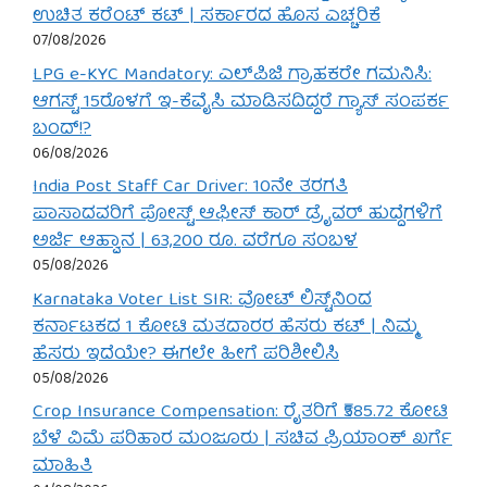
ಉಚಿತ ಕರೆಂಟ್ ಕಟ್ | ಸರ್ಕಾರದ ಹೊಸ ಎಚ್ಚರಿಕೆ
07/08/2026
LPG e-KYC Mandatory: ಎಲ್‌ಪಿಜಿ ಗ್ರಾಹಕರೇ ಗಮನಿಸಿ:
ಆಗಸ್ಟ್ 15ರೊಳಗೆ ಇ-ಕೆವೈಸಿ ಮಾಡಿಸದಿದ್ದರೆ ಗ್ಯಾಸ್ ಸಂಪರ್ಕ
ಬಂದ್!?
06/08/2026
India Post Staff Car Driver: 10ನೇ ತರಗತಿ
ಪಾಸಾದವರಿಗೆ ಪೋಸ್ಟ್ ಆಫೀಸ್ ಕಾರ್ ಡ್ರೈವರ್ ಹುದ್ದೆಗಳಿಗೆ
ಅರ್ಜಿ ಆಹ್ವಾನ | 63,200 ರೂ. ವರೆಗೂ ಸಂಬಳ
05/08/2026
Karnataka Voter List SIR: ವೋಟ್ ಲಿಸ್ಟ್‌ನಿಂದ
ಕರ್ನಾಟಕದ 1 ಕೋಟಿ ಮತದಾರರ ಹೆಸರು ಕಟ್ | ನಿಮ್ಮ
ಹೆಸರು ಇದೆಯೇ? ಈಗಲೇ ಹೀಗೆ ಪರಿಶೀಲಿಸಿ
05/08/2026
Crop Insurance Compensation: ರೈತರಿಗೆ ₹585.72 ಕೋಟಿ
ಬೆಳೆ ವಿಮೆ ಪರಿಹಾರ ಮಂಜೂರು | ಸಚಿವ ಪ್ರಿಯಾಂಕ್ ಖರ್ಗೆ
ಮಾಹಿತಿ