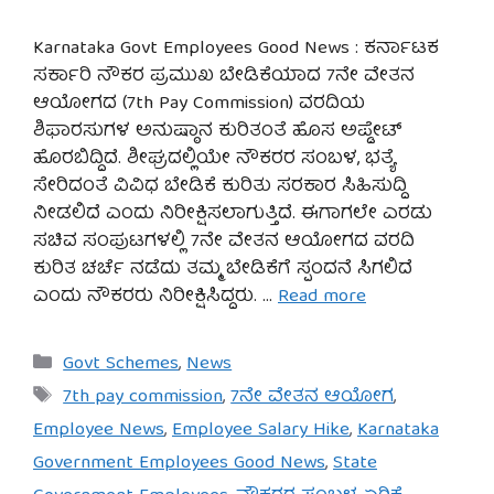
Karnataka Govt Employees Good News : ಕರ್ನಾಟಕ
ಸರ್ಕಾರಿ ನೌಕರ ಪ್ರಮುಖ ಬೇಡಿಕೆಯಾದ 7ನೇ ವೇತನ
ಆಯೋಗದ (7th Pay Commission) ವರದಿಯ
ಶಿಫಾರಸುಗಳ ಅನುಷ್ಠಾನ ಕುರಿತಂತೆ ಹೊಸ ಅಪ್ಡೇಟ್
ಹೊರಬಿದ್ದಿದೆ. ಶೀಘ್ರದಲ್ಲಿಯೇ ನೌಕರರ ಸಂಬಳ, ಭತ್ಯೆ
ಸೇರಿದಂತೆ ವಿವಿಧ ಬೇಡಿಕೆ ಕುರಿತು ಸರಕಾರ ಸಿಹಿಸುದ್ದಿ
ನೀಡಲಿದೆ ಎಂದು ನಿರೀಕ್ಷಿಸಲಾಗುತ್ತಿದೆ. ಈಗಾಗಲೇ ಎರಡು
ಸಚಿವ ಸಂಪುಟಗಳಲ್ಲಿ 7ನೇ ವೇತನ ಆಯೋಗದ ವರದಿ
ಕುರಿತ ಚರ್ಚೆ ನಡೆದು ತಮ್ಮ ಬೇಡಿಕೆಗೆ ಸ್ಪಂದನೆ ಸಿಗಲಿದೆ
ಎಂದು ನೌಕರರು ನಿರೀಕ್ಷಿಸಿದ್ದರು. …
Read more
Categories
Govt Schemes
,
News
Tags
7th pay commission
,
7ನೇ ವೇತನ ಆಯೋಗ
,
Employee News
,
Employee Salary Hike
,
Karnataka
Government Employees Good News
,
State