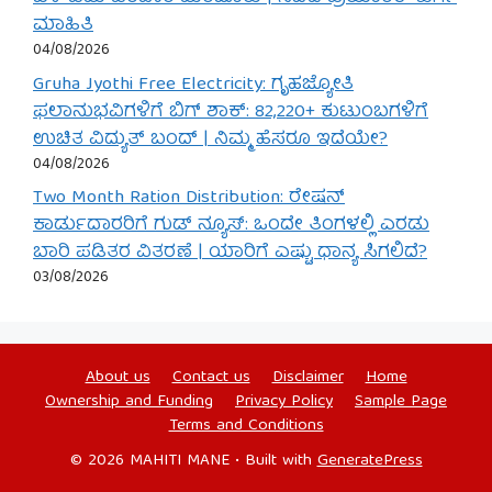
ಮಾಹಿತಿ
04/08/2026
Gruha Jyothi Free Electricity: ಗೃಹಜ್ಯೋತಿ
ಫಲಾನುಭವಿಗಳಿಗೆ ಬಿಗ್ ಶಾಕ್: 82,220+ ಕುಟುಂಬಗಳಿಗೆ
ಉಚಿತ ವಿದ್ಯುತ್ ಬಂದ್ | ನಿಮ್ಮ ಹೆಸರೂ ಇದೆಯೇ?
04/08/2026
Two Month Ration Distribution: ರೇಷನ್
ಕಾರ್ಡುದಾರರಿಗೆ ಗುಡ್ ನ್ಯೂಸ್: ಒಂದೇ ತಿಂಗಳಲ್ಲಿ ಎರಡು
ಬಾರಿ ಪಡಿತರ ವಿತರಣೆ | ಯಾರಿಗೆ ಎಷ್ಟು ಧಾನ್ಯ ಸಿಗಲಿದೆ?
03/08/2026
About us
Contact us
Disclaimer
Home
Ownership and Funding
Privacy Policy
Sample Page
Terms and Conditions
© 2026 MAHITI MANE
• Built with
GeneratePress