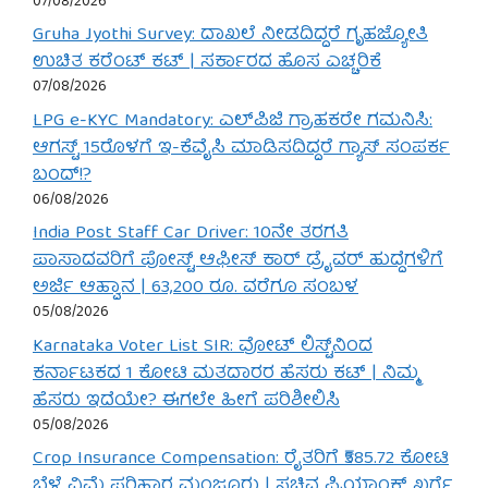
07/08/2026
Gruha Jyothi Survey: ದಾಖಲೆ ನೀಡದಿದ್ದರೆ ಗೃಹಜ್ಯೋತಿ
ಉಚಿತ ಕರೆಂಟ್ ಕಟ್ | ಸರ್ಕಾರದ ಹೊಸ ಎಚ್ಚರಿಕೆ
07/08/2026
LPG e-KYC Mandatory: ಎಲ್‌ಪಿಜಿ ಗ್ರಾಹಕರೇ ಗಮನಿಸಿ:
ಆಗಸ್ಟ್ 15ರೊಳಗೆ ಇ-ಕೆವೈಸಿ ಮಾಡಿಸದಿದ್ದರೆ ಗ್ಯಾಸ್ ಸಂಪರ್ಕ
ಬಂದ್!?
06/08/2026
India Post Staff Car Driver: 10ನೇ ತರಗತಿ
ಪಾಸಾದವರಿಗೆ ಪೋಸ್ಟ್ ಆಫೀಸ್ ಕಾರ್ ಡ್ರೈವರ್ ಹುದ್ದೆಗಳಿಗೆ
ಅರ್ಜಿ ಆಹ್ವಾನ | 63,200 ರೂ. ವರೆಗೂ ಸಂಬಳ
05/08/2026
Karnataka Voter List SIR: ವೋಟ್ ಲಿಸ್ಟ್‌ನಿಂದ
ಕರ್ನಾಟಕದ 1 ಕೋಟಿ ಮತದಾರರ ಹೆಸರು ಕಟ್ | ನಿಮ್ಮ
ಹೆಸರು ಇದೆಯೇ? ಈಗಲೇ ಹೀಗೆ ಪರಿಶೀಲಿಸಿ
05/08/2026
Crop Insurance Compensation: ರೈತರಿಗೆ ₹585.72 ಕೋಟಿ
ಬೆಳೆ ವಿಮೆ ಪರಿಹಾರ ಮಂಜೂರು | ಸಚಿವ ಪ್ರಿಯಾಂಕ್ ಖರ್ಗೆ