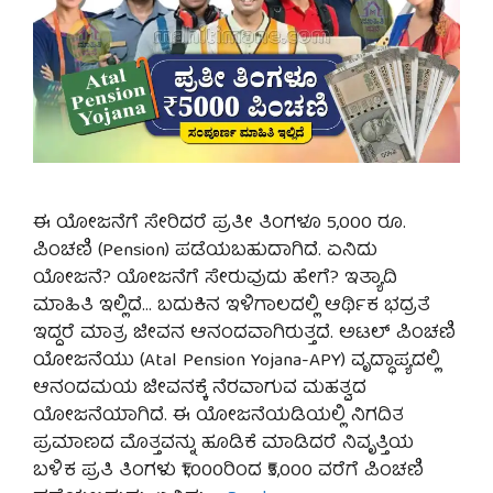
ಈ ಯೋಜನೆಗೆ ಸೇರಿದರೆ ಪ್ರತೀ ತಿಂಗಳೂ 5,000 ರೂ.
ಪಿಂಚಣಿ (Pension) ಪಡೆಯಬಹುದಾಗಿದೆ. ಏನಿದು
ಯೋಜನೆ? ಯೋಜನೆಗೆ ಸೇರುವುದು ಹೇಗೆ? ಇತ್ಯಾದಿ
ಮಾಹಿತಿ ಇಲ್ಲಿದೆ… ಬದುಕಿನ ಇಳಿಗಾಲದಲ್ಲಿ ಆರ್ಥಿಕ ಭದ್ರತೆ
ಇದ್ದರೆ ಮಾತ್ರ ಜೀವನ ಆನಂದವಾಗಿರುತ್ತದೆ. ಅಟಲ್ ಪಿಂಚಣಿ
ಯೋಜನೆಯು (Atal Pension Yojana-APY) ವೃದ್ಧಾಪ್ಯದಲ್ಲಿ
ಆನಂದಮಯ ಜೀವನಕ್ಕೆ ನೆರವಾಗುವ ಮಹತ್ವದ
ಯೋಜನೆಯಾಗಿದೆ. ಈ ಯೋಜನೆಯಡಿಯಲ್ಲಿ ನಿಗದಿತ
ಪ್ರಮಾಣದ ಮೊತ್ತವನ್ನು ಹೂಡಿಕೆ ಮಾಡಿದರೆ ನಿವೃತ್ತಿಯ
ಬಳಿಕ ಪ್ರತಿ ತಿಂಗಳು ₹1,000ರಿಂದ ₹5,000 ವರೆಗೆ ಪಿಂಚಣಿ