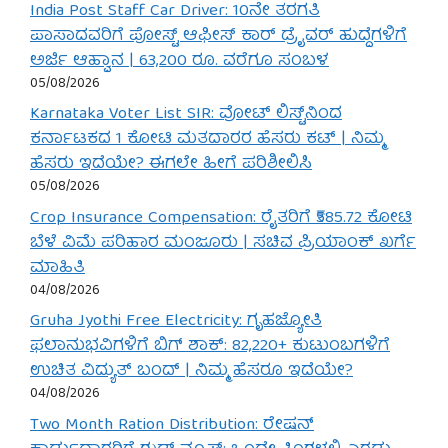
India Post Staff Car Driver: 10ನೇ ತರಗತಿ
ಪಾಸಾದವರಿಗೆ ಪೋಸ್ಟ್ ಆಫೀಸ್ ಕಾರ್ ಡ್ರೈವರ್ ಹುದ್ದೆಗಳಿಗೆ
ಅರ್ಜಿ ಆಹ್ವಾನ | 63,200 ರೂ. ವರೆಗೂ ಸಂಬಳ
05/08/2026
Karnataka Voter List SIR: ವೋಟ್ ಲಿಸ್ಟ್‌ನಿಂದ
ಕರ್ನಾಟಕದ 1 ಕೋಟಿ ಮತದಾರರ ಹೆಸರು ಕಟ್ | ನಿಮ್ಮ
ಹೆಸರು ಇದೆಯೇ? ಈಗಲೇ ಹೀಗೆ ಪರಿಶೀಲಿಸಿ
05/08/2026
Crop Insurance Compensation: ರೈತರಿಗೆ ₹585.72 ಕೋಟಿ
ಬೆಳೆ ವಿಮೆ ಪರಿಹಾರ ಮಂಜೂರು | ಸಚಿವ ಪ್ರಿಯಾಂಕ್ ಖರ್ಗೆ
ಮಾಹಿತಿ
04/08/2026
Gruha Jyothi Free Electricity: ಗೃಹಜ್ಯೋತಿ
ಫಲಾನುಭವಿಗಳಿಗೆ ಬಿಗ್ ಶಾಕ್: 82,220+ ಕುಟುಂಬಗಳಿಗೆ
ಉಚಿತ ವಿದ್ಯುತ್ ಬಂದ್ | ನಿಮ್ಮ ಹೆಸರೂ ಇದೆಯೇ?
04/08/2026
Two Month Ration Distribution: ರೇಷನ್