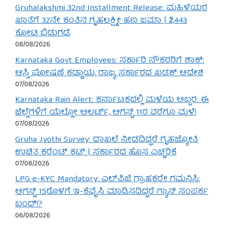
Gruhalakshmi 32nd Installment Release: ಮಹಿಳೆಯರ
ಖಾತೆಗೆ 32ನೇ ಕಂತಿನ ಗೃಹಲಕ್ಷ್ಮೀ ಹಣ ಜಮಾ | ₹2,443
ಕೋಟಿ ಬಿಡುಗಡೆ
08/08/2026
Karnataka Govt Employees: ಸರ್ಕಾರಿ ನೌಕರರಿಗೆ ಶಾಕ್:
ಆಸ್ತಿ ಘೋಷಣೆ ಕಡ್ಡಾಯ, ರಾಜ್ಯ ಸರ್ಕಾರದ ಖಡಕ್ ಆದೇಶ
07/08/2026
Karnataka Rain Alert: ಕರ್ನಾಟಕದಲ್ಲಿ ಮಳೆಯ ಅಬ್ಬರ: ಈ
ಜಿಲ್ಲೆಗಳಿಗೆ ಯೆಲ್ಲೋ ಅಲರ್ಟ್, ಆಗಸ್ಟ್ 11ರ ವರೆಗೂ ಮಳೆ!
07/08/2026
Gruha Jyothi Survey: ದಾಖಲೆ ನೀಡದಿದ್ದರೆ ಗೃಹಜ್ಯೋತಿ
ಉಚಿತ ಕರೆಂಟ್ ಕಟ್ | ಸರ್ಕಾರದ ಹೊಸ ಎಚ್ಚರಿಕೆ
07/08/2026
LPG e-KYC Mandatory: ಎಲ್‌ಪಿಜಿ ಗ್ರಾಹಕರೇ ಗಮನಿಸಿ:
ಆಗಸ್ಟ್ 15ರೊಳಗೆ ಇ-ಕೆವೈಸಿ ಮಾಡಿಸದಿದ್ದರೆ ಗ್ಯಾಸ್ ಸಂಪರ್ಕ
ಬಂದ್!?
06/08/2026