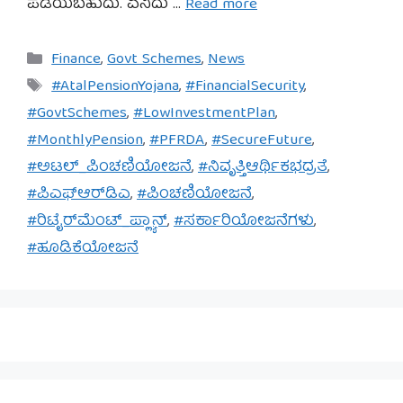
ಪಡೆಯಬಹುದು. ಏನಿದು …
Read more
Categories
Finance
,
Govt Schemes
,
News
Tags
#AtalPensionYojana
,
#FinancialSecurity
,
#GovtSchemes
,
#LowInvestmentPlan
,
#MonthlyPension
,
#PFRDA
,
#SecureFuture
,
#ಅಟಲ್_ಪಿಂಚಣಿಯೋಜನೆ
,
#ನಿವೃತ್ತಿಆರ್ಥಿಕಭದ್ರತೆ
,
#ಪಿಎಫ್‌ಆರ್‌ಡಿಎ
,
#ಪಿಂಚಣಿಯೋಜನೆ
,
#ರಿಟೈರ್‌ಮೆಂಟ್_ಪ್ಲ್ಯಾನ್
,
#ಸರ್ಕಾರಿಯೋಜನೆಗಳು
,
#ಹೂಡಿಕೆಯೋಜನೆ