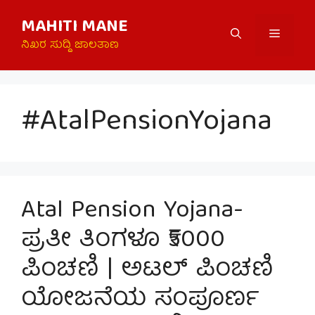
Skip
MAHITI MANE
to
Menu
content
ನಿಖರ ಸುದ್ದಿ ಜಾಲತಾಣ
#AtalPensionYojana
Atal Pension Yojana-
ಪ್ರತೀ ತಿಂಗಳೂ ₹5000
ಪಿಂಚಣಿ | ಅಟಲ್ ಪಿಂಚಣಿ
ಯೋಜನೆಯ ಸಂಪೂರ್ಣ