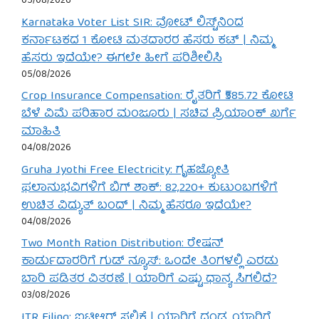
05/08/2026
Karnataka Voter List SIR: ವೋಟ್ ಲಿಸ್ಟ್‌ನಿಂದ
ಕರ್ನಾಟಕದ 1 ಕೋಟಿ ಮತದಾರರ ಹೆಸರು ಕಟ್ | ನಿಮ್ಮ
ಹೆಸರು ಇದೆಯೇ? ಈಗಲೇ ಹೀಗೆ ಪರಿಶೀಲಿಸಿ
05/08/2026
Crop Insurance Compensation: ರೈತರಿಗೆ ₹585.72 ಕೋಟಿ
ಬೆಳೆ ವಿಮೆ ಪರಿಹಾರ ಮಂಜೂರು | ಸಚಿವ ಪ್ರಿಯಾಂಕ್ ಖರ್ಗೆ
ಮಾಹಿತಿ
04/08/2026
Gruha Jyothi Free Electricity: ಗೃಹಜ್ಯೋತಿ
ಫಲಾನುಭವಿಗಳಿಗೆ ಬಿಗ್ ಶಾಕ್: 82,220+ ಕುಟುಂಬಗಳಿಗೆ
ಉಚಿತ ವಿದ್ಯುತ್ ಬಂದ್ | ನಿಮ್ಮ ಹೆಸರೂ ಇದೆಯೇ?
04/08/2026
Two Month Ration Distribution: ರೇಷನ್
ಕಾರ್ಡುದಾರರಿಗೆ ಗುಡ್ ನ್ಯೂಸ್: ಒಂದೇ ತಿಂಗಳಲ್ಲಿ ಎರಡು
ಬಾರಿ ಪಡಿತರ ವಿತರಣೆ | ಯಾರಿಗೆ ಎಷ್ಟು ಧಾನ್ಯ ಸಿಗಲಿದೆ?
03/08/2026
ITR Filing: ಐಟಿಆರ್ ಸಲ್ಲಿಕೆ | ಯಾರಿಗೆ ದಂಡ, ಯಾರಿಗೆ