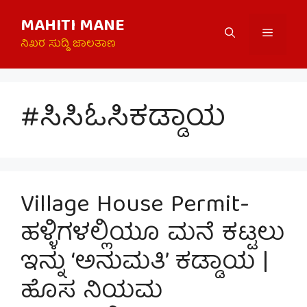
Skip
MAHITI MANE
to
Menu
content
ನಿಖರ ಸುದ್ದಿ ಜಾಲತಾಣ
#ಸಿಸಿಓಸಿಕಡ್ಡಾಯ
Village House Permit-
ಹಳ್ಳಿಗಳಲ್ಲಿಯೂ ಮನೆ ಕಟ್ಟಲು
ಇನ್ನು ‘ಅನುಮತಿ’ ಕಡ್ಡಾಯ |
ಹೊಸ ನಿಯಮ