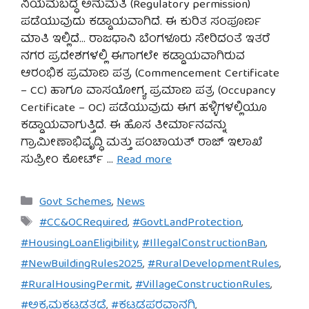
ನಿಯಮಬದ್ಧ ಅನುಮತಿ (Regulatory permission)
ಪಡೆಯುವುದು ಕಡ್ಡಾಯವಾಗಿದೆ. ಈ ಕುರಿತ ಸಂಪೂರ್ಣ
ಮಾತಿ ಇಲ್ಲಿದೆ… ರಾಜಧಾನಿ ಬೆಂಗಳೂರು ಸೇರಿದಂತೆ ಇತರೆ
ನಗರ ಪ್ರದೇಶಗಳಲ್ಲಿ ಈಗಾಗಲೇ ಕಡ್ಡಾಯವಾಗಿರುವ
ಆರಂಭಿಕ ಪ್ರಮಾಣ ಪತ್ರ (Commencement Certificate
– CC) ಹಾಗೂ ವಾಸಯೋಗ್ಯ ಪ್ರಮಾಣ ಪತ್ರ (Occupancy
Certificate – OC) ಪಡೆಯುವುದು ಈಗ ಹಳ್ಳಿಗಳಲ್ಲಿಯೂ
ಕಡ್ಡಾಯವಾಗುತ್ತಿದೆ. ಈ ಹೊಸ ತೀರ್ಮಾನವನ್ನು
ಗ್ರಾಮೀಣಾಭಿವೃದ್ಧಿ ಮತ್ತು ಪಂಚಾಯತ್ ರಾಜ್ ಇಲಾಖೆ
ಸುಪ್ರೀಂ ಕೋರ್ಟ್ …
Read more
Categories
Govt Schemes
,
News
Tags
#CC&OCRequired
,
#GovtLandProtection
,
#HousingLoanEligibility
,
#IllegalConstructionBan
,
#NewBuildingRules2025
,
#RuralDevelopmentRules
,
#RuralHousingPermit
,
#VillageConstructionRules
,
#ಅಕ್ರಮಕಟ್ಟಡತಡೆ
,
#ಕಟ್ಟಡಪರವಾನಗಿ
,