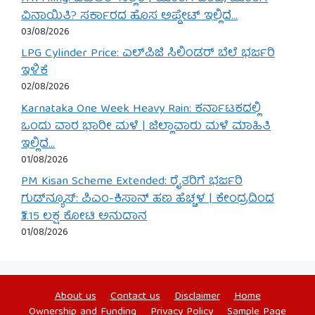
ವಿನಾಯಿತಿ? ಸರ್ಕಾರದ ಹೊಸ ಅಪ್ಡೇಟ್ ಇಲ್ಲಿದೆ…
03/08/2026
LPG Cylinder Price: ಎಲ್‌ಪಿಜಿ ಸಿಲಿಂಡರ್ ಬೆಲೆ ಭರ್ಜರಿ
ಇಳಿಕೆ
02/08/2026
Karnataka One Week Heavy Rain: ಕರ್ನಾಟಕದಲ್ಲಿ
ಒಂದು ವಾರ ಭಾರೀ ಮಳೆ | ಜಿಲ್ಲಾವಾರು ಮಳೆ ಮಾಹಿತಿ
ಇಲ್ಲಿದೆ…
01/08/2026
PM Kisan Scheme Extended: ರೈತರಿಗೆ ಭರ್ಜರಿ
ಗುಡ್‌ನ್ಯೂಸ್: ಪಿಎಂ-ಕಿಸಾನ್ ಹಣ ಹೆಚ್ಚಳ | ಕೇಂದ್ರದಿಂದ
₹3.15 ಲಕ್ಷ ಕೋಟಿ ಅನುದಾನ
01/08/2026
About us
Contact us
Disclaimer
Home
Ownership and Funding
Privacy Policy
Sample Page