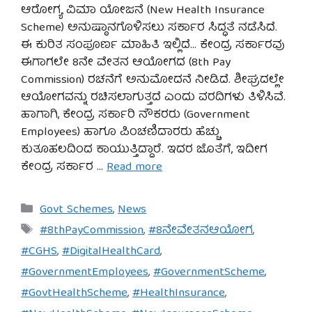
ಆರೋಗ್ಯ ವಿಮಾ ಯೋಜನೆ (New Health Insurance
Scheme) ಅನುಷ್ಠಾನಗೊಳಿಸಲು ಸರ್ಕಾರ ಸಿದ್ಧತೆ ನಡೆಸಿದೆ.
ಈ ಕುರಿತ ಸಂಪೂರ್ಣ ಮಾಹಿತಿ ಇಲ್ಲಿದೆ… ಕೇಂದ್ರ ಸರ್ಕಾರವು
ಈಗಾಗಲೇ 8ನೇ ವೇತನ ಆಯೋಗದ (8th Pay
Commission) ರಚನೆಗೆ ಅನುಮೋದನೆ ನೀಡಿದೆ. ಶೀಘ್ರದಲ್ಲೇ
ಆಯೋಗವನ್ನು ರಚಿಸಲಾಗುತ್ತದೆ ಎಂದು ವರದಿಗಳು ತಿಳಿಸಿವೆ.
ಹಾಗಾಗಿ, ಕೇಂದ್ರ ಸರ್ಕಾರಿ ನೌಕರರು (Government
Employees) ಹಾಗೂ ಪಿಂಚಣಿದಾರರು ಹೆಚ್ಚು
ಕುತೂಹಲದಿಂದ ಕಾಯುತ್ತಿದ್ದಾರೆ. ಇದರ ಜೊತೆಗೆ, ಇದೀಗ
ಕೇಂದ್ರ ಸರ್ಕಾರ …
Read more
Categories
Govt Schemes
,
News
Tags
#8thPayCommission
,
#8ನೇವೇತನಆಯೋಗ
,
#CGHS
,
#DigitalHealthCard
,
#GovernmentEmployees
,
#GovernmentScheme
,
#GovtHealthScheme
,
#HealthInsurance
,