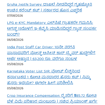
Gruha Jyothi Survey: ದಾಖಲೆ ನೀಡದಿದ್ದರೆ ಗೃಹಜ್ಯೋತಿ
ಉಚಿತ ಕರೆಂಟ್ ಕಟ್ | ಸರ್ಕಾರದ ಹೊಸ ಎಚ್ಚರಿಕೆ
07/08/2026
LPG e-KYC Mandatory: ಎಲ್‌ಪಿಜಿ ಗ್ರಾಹಕರೇ ಗಮನಿಸಿ:
ಆಗಸ್ಟ್ 15ರೊಳಗೆ ಇ-ಕೆವೈಸಿ ಮಾಡಿಸದಿದ್ದರೆ ಗ್ಯಾಸ್ ಸಂಪರ್ಕ
ಬಂದ್!?
06/08/2026
India Post Staff Car Driver: 10ನೇ ತರಗತಿ
ಪಾಸಾದವರಿಗೆ ಪೋಸ್ಟ್ ಆಫೀಸ್ ಕಾರ್ ಡ್ರೈವರ್ ಹುದ್ದೆಗಳಿಗೆ
ಅರ್ಜಿ ಆಹ್ವಾನ | 63,200 ರೂ. ವರೆಗೂ ಸಂಬಳ
05/08/2026
Karnataka Voter List SIR: ವೋಟ್ ಲಿಸ್ಟ್‌ನಿಂದ
ಕರ್ನಾಟಕದ 1 ಕೋಟಿ ಮತದಾರರ ಹೆಸರು ಕಟ್ | ನಿಮ್ಮ
ಹೆಸರು ಇದೆಯೇ? ಈಗಲೇ ಹೀಗೆ ಪರಿಶೀಲಿಸಿ
05/08/2026
Crop Insurance Compensation: ರೈತರಿಗೆ ₹585.72 ಕೋಟಿ
ಬೆಳೆ ವಿಮೆ ಪರಿಹಾರ ಮಂಜೂರು | ಸಚಿವ ಪ್ರಿಯಾಂಕ್ ಖರ್ಗೆ