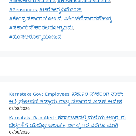
#NewHealthScheme
,
#NewInsuranceScheme
,
#Pensioners
,
#ಆರೋಗ್ಯವಿಮೆ2025
,
#ಕೇಂದ್ರಸರ್ಕಾರಯೋಜನೆ
,
#ಪಿಂಚಣಿದಾರರಸೌಲಭ್ಯ
,
#ಸರ್ಕಾರಿನೌಕರರಆರೋಗ್ಯವಿಮೆ
,
#ಹೊಸಆರೋಗ್ಯಯೋಜನೆ
Karnataka Govt Employees: ಸರ್ಕಾರಿ ನೌಕರರಿಗೆ ಶಾಕ್:
ಆಸ್ತಿ ಘೋಷಣೆ ಕಡ್ಡಾಯ, ರಾಜ್ಯ ಸರ್ಕಾರದ ಖಡಕ್ ಆದೇಶ
07/08/2026
Karnataka Rain Alert: ಕರ್ನಾಟಕದಲ್ಲಿ ಮಳೆಯ ಅಬ್ಬರ: ಈ
ಜಿಲ್ಲೆಗಳಿಗೆ ಯೆಲ್ಲೋ ಅಲರ್ಟ್, ಆಗಸ್ಟ್ 11ರ ವರೆಗೂ ಮಳೆ!
07/08/2026