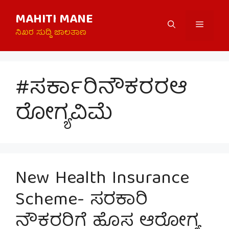
Skip
MAHITI MANE
to
Menu
content
ನಿಖರ ಸುದ್ದಿ ಜಾಲತಾಣ
#ಸರ್ಕಾರಿನೌಕರರಆ
ರೋಗ್ಯವಿಮೆ
New Health Insurance
Scheme- ಸರಕಾರಿ
ನೌಕರರಿಗೆ ಹೊಸ ಆರೋಗ್ಯ