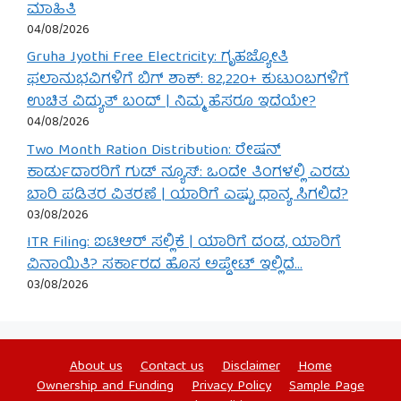
ಮಾಹಿತಿ
04/08/2026
Gruha Jyothi Free Electricity: ಗೃಹಜ್ಯೋತಿ
ಫಲಾನುಭವಿಗಳಿಗೆ ಬಿಗ್ ಶಾಕ್: 82,220+ ಕುಟುಂಬಗಳಿಗೆ
ಉಚಿತ ವಿದ್ಯುತ್ ಬಂದ್ | ನಿಮ್ಮ ಹೆಸರೂ ಇದೆಯೇ?
04/08/2026
Two Month Ration Distribution: ರೇಷನ್
ಕಾರ್ಡುದಾರರಿಗೆ ಗುಡ್ ನ್ಯೂಸ್: ಒಂದೇ ತಿಂಗಳಲ್ಲಿ ಎರಡು
ಬಾರಿ ಪಡಿತರ ವಿತರಣೆ | ಯಾರಿಗೆ ಎಷ್ಟು ಧಾನ್ಯ ಸಿಗಲಿದೆ?
03/08/2026
ITR Filing: ಐಟಿಆರ್ ಸಲ್ಲಿಕೆ | ಯಾರಿಗೆ ದಂಡ, ಯಾರಿಗೆ
ವಿನಾಯಿತಿ? ಸರ್ಕಾರದ ಹೊಸ ಅಪ್ಡೇಟ್ ಇಲ್ಲಿದೆ…
03/08/2026
About us
Contact us
Disclaimer
Home
Ownership and Funding
Privacy Policy
Sample Page