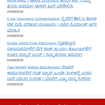
ಕರ್ನಾಟಕದ 1 ಕೋಟಿ ಮತದಾರರ ಹೆಸರು ಕಟ್ | ನಿಮ್ಮ
ಹೆಸರು ಇದೆಯೇ? ಈಗಲೇ ಹೀಗೆ ಪರಿಶೀಲಿಸಿ
05/08/2026
Crop Insurance Compensation: ರೈತರಿಗೆ ₹585.72 ಕೋಟಿ
ಬೆಳೆ ವಿಮೆ ಪರಿಹಾರ ಮಂಜೂರು | ಸಚಿವ ಪ್ರಿಯಾಂಕ್ ಖರ್ಗೆ
ಮಾಹಿತಿ
04/08/2026
Gruha Jyothi Free Electricity: ಗೃಹಜ್ಯೋತಿ
ಫಲಾನುಭವಿಗಳಿಗೆ ಬಿಗ್ ಶಾಕ್: 82,220+ ಕುಟುಂಬಗಳಿಗೆ
ಉಚಿತ ವಿದ್ಯುತ್ ಬಂದ್ | ನಿಮ್ಮ ಹೆಸರೂ ಇದೆಯೇ?
04/08/2026
Two Month Ration Distribution: ರೇಷನ್
ಕಾರ್ಡುದಾರರಿಗೆ ಗುಡ್ ನ್ಯೂಸ್: ಒಂದೇ ತಿಂಗಳಲ್ಲಿ ಎರಡು
ಬಾರಿ ಪಡಿತರ ವಿತರಣೆ | ಯಾರಿಗೆ ಎಷ್ಟು ಧಾನ್ಯ ಸಿಗಲಿದೆ?
03/08/2026