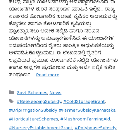
ಹಲವು ಸಬ್ಸಿಡಿ ಯೋಜನೆಗಳನ್ನು ಅನುಷ್ಠಾನಗೊಳಿಸಿದೆ. ಈ
ಯೋಜನೆಗಳ ಕುರಿತ ಸಂಪೂರ್ಣ ಮಾಹಿತಿ ಇಲ್ಲಿದೆ… ರಾಜ್ಯ
ಸರ್ಕಾರದ ತೋಟಗಾರಿಕೆ ಇಲಾಖೆ, ಕೃಷಿಕರ ಆದಾಯವನ್ನು
ಹೆಚ್ಚಿಸಲು ಹಾಗೂ ತೋಟಗಾರಿಕೆ ಕೃಷಿಯನ್ನು
ಪ್ರೋತ್ಸಾಹಿಸಲು ಅನೇಕ ಸಬ್ಸಿಡಿ ಹಾಗೂ ನೆರವಿನ
ಯೋಜನೆಗಳನ್ನು ಅನುಷ್ಠಾನಗೊಳಿಸಿದೆ. ಈ ಯೋಜನೆಗಳ
ಸದುಪಯೋಗದಿಂದ ರೈತರು ತಾಂತ್ರಿಕ ಆಧುನಿಕತೆಯನ್ನು
ಅಳವಡಿಸಿಕೊಳ್ಳಬಹುದು. ಈ ಲೇಖನದಲ್ಲಿ ರೈತರಿಗೆ
ಲಭ್ಯವಿರುವ ಪ್ರಮುಖ ತೋಟಗಾರಿಕೆ ಸಬ್ಸಿಡಿ ಯೋಜನೆಗಳು
ಹಾಗೂ ಅವುಗಳ ಪ್ರಯೋಜನ ಮತ್ತು ಅರ್ಜಿ ಸಲ್ಲಿಕೆ ಕುರಿತ
ಸಂಪೂರ್ಣ …
Read more
Categories
Govt Schemes
,
News
Tags
#BeekeepingSubsidy
,
#ColdStorageGrant
,
#DripIrrigationSubsidy
,
#FarmerSubsidyKarnataka
,
#HorticultureSchemes
,
#MushroomFarmingAid
,
#NurseryEstablishmentGrant
,
#PolyhouseSubsidy
,