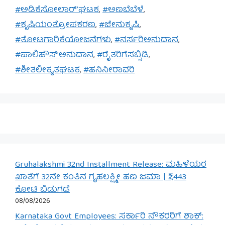
#ಅಡಿಕೆಸೋಲಾರ್’ಘಟಕ
,
#ಅಣಬೆಬೆಳೆ
,
#ಕೃಷಿಯಂತ್ರೋಪಕರಣ
,
#ಜೇನುಕೃಷಿ
,
#ತೋಟಗಾರಿಕೆಯೋಜನೆಗಳು
,
#ನರ್ಸರಿಅನುದಾನ
,
#ಪಾಲಿಹೌಸ್’ಅನುದಾನ
,
#ರೈತರಿಗೆಸಬ್ಸಿಡಿ
,
#ಶೀತಲೀಕೃತಘಟಕ
,
#ಹನಿನೀರಾವರಿ
Gruhalakshmi 32nd Installment Release: ಮಹಿಳೆಯರ
ಖಾತೆಗೆ 32ನೇ ಕಂತಿನ ಗೃಹಲಕ್ಷ್ಮೀ ಹಣ ಜಮಾ | ₹2,443
ಕೋಟಿ ಬಿಡುಗಡೆ
08/08/2026
Karnataka Govt Employees: ಸರ್ಕಾರಿ ನೌಕರರಿಗೆ ಶಾಕ್: