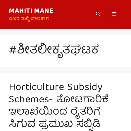
Skip
MAHITI MANE
to
Menu
content
ನಿಖರ ಸುದ್ದಿ ಜಾಲತಾಣ
#ಶೀತಲೀಕೃತಘಟಕ
Horticulture Subsidy
Schemes- ತೋಟಗಾರಿಕೆ
ಇಲಾಖೆಯಿಂದ ರೈತರಿಗೆ
ಸಿಗುವ ಪ್ರಮುಖ ಸಬ್ಸಿಡಿ