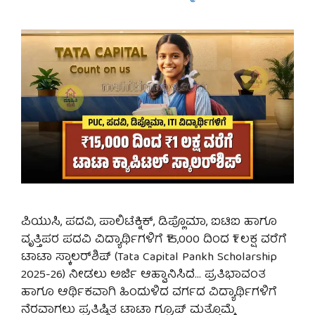
ಪಿಯುಸಿ, ಪದವಿ, ಪಾಲಿಟೆಕ್ನಿಕ್, ಡಿಪ್ಲೊಮಾ, ಐಟಿಐ ಹಾಗೂ
ವೃತ್ತಿಪರ ಪದವಿ ವಿದ್ಯಾರ್ಥಿಗಳಿಗೆ ₹15,000 ದಿಂದ ₹1 ಲಕ್ಷ ವರೆಗೆ
ಟಾಟಾ ಸ್ಕಾಲರ್‌ಶಿಪ್ (Tata Capital Pankh Scholarship
2025-26) ನೀಡಲು ಅರ್ಜಿ ಆಹ್ವಾನಿಸಿದೆ… ಪ್ರತಿಭಾವಂತ
ಹಾಗೂ ಆರ್ಥಿಕವಾಗಿ ಹಿಂದುಳಿದ ವರ್ಗದ ವಿದ್ಯಾರ್ಥಿಗಳಿಗೆ
ನೆರವಾಗಲು ಪ್ರತಿಷ್ಠಿತ ಟಾಟಾ ಗ್ರೂಪ್ ಮತ್ತೊಮ್ಮೆ