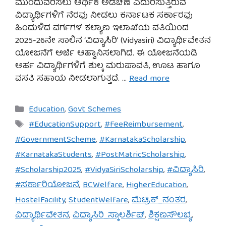
ಮುಂದುವರಿಸಲು ಆರ್ಥಿಕ ಅಡಚಣೆ ಎದುರಿಸುತ್ತಿರುವ
ವಿದ್ಯಾರ್ಥಿಗಳಿಗೆ ನೆರವು ನೀಡಲು ಕರ್ನಾಟಕ ಸರ್ಕಾರವು
ಹಿಂದುಳಿದ ವರ್ಗಗಳ ಕಲ್ಯಾಣ ಇಲಾಖೆಯ ವತಿಯಿಂದ
2025-26ನೇ ಸಾಲಿನ ‘ವಿದ್ಯಾಸಿರಿ’ (Vidyasiri) ವಿದ್ಯಾರ್ಥಿವೇತನ
ಯೋಜನೆಗೆ ಅರ್ಜಿ ಆಹ್ವಾನಿಸಲಾಗಿದೆ. ಈ ಯೋಜನೆಯಡಿ
ಅರ್ಹ ವಿದ್ಯಾರ್ಥಿಗಳಿಗೆ ಶುಲ್ಕ ಮರುಪಾವತಿ, ಊಟ ಹಾಗೂ
ವಸತಿ ಸಹಾಯ ನೀಡಲಾಗುತ್ತದೆ. …
Read more
Categories
Education
,
Govt Schemes
Tags
#EducationSupport
,
#FeeReimbursement
,
#GovernmentScheme
,
#KarnatakaScholarship
,
#KarnatakaStudents
,
#PostMatricScholarship
,
#Scholarship2025
,
#VidyaSiriScholarship
,
#ವಿದ್ಯಾಸಿರಿ
,
#ಸರ್ಕಾರಿಯೋಜನೆ
,
BCWelfare
,
HigherEducation
,
HostelFacility
,
StudentWelfare
,
ಮೆಟ್ರಿಕ್_ನಂತರ
,
ವಿದ್ಯಾರ್ಥಿವೇತನ
,
ವಿದ್ಯಾಸಿರಿ_ಸ್ಕಾಲರ್ಶಿಪ್
,
ಶಿಕ್ಷಣಸೌಲಭ್ಯ
,