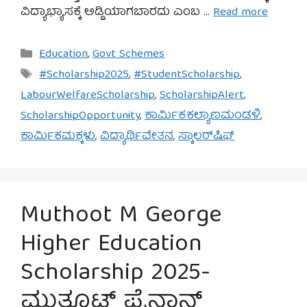
ವಿದ್ಯಾಭ್ಯಾಸಕ್ಕೆ ಅಡ್ಡಿಯಾಗಬಾರದು ಎಂಬ …
Read more
Categories
Education
,
Govt Schemes
Tags
#Scholarship2025
,
#StudentScholarship
,
LabourWelfareScholarship
,
ScholarshipAlert
,
ScholarshipOpportunity
,
ಕಾರ್ಮಿಕಕಲ್ಯಾಣಮಂಡಳಿ
,
ಕಾರ್ಮಿಕಮಕ್ಕಳು
,
ವಿದ್ಯಾರ್ಥಿವೇತನ
,
ಸ್ಕಾಲರ್‌ಷಿಫ್
Muthoot M George
Higher Education
Scholarship 2025-
ಮುತ್ತೂಟ್ ಫೈನಾನ್ಸ್