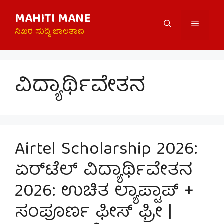
Skip
MAHITI MANE
to
Menu
content
ನಿಖರ ಸುದ್ದಿ ಜಾಲತಾಣ
ವಿದ್ಯಾರ್ಥಿವೇತನ
Airtel Scholarship 2026:
ಏರ್‌ಟೆಲ್ ವಿದ್ಯಾರ್ಥಿವೇತನ
2026: ಉಚಿತ ಲ್ಯಾಪ್ಟಾಪ್ +
ಸಂಪೂರ್ಣ ಫೀಸ್ ಫ್ರೀ |