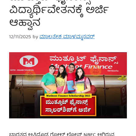
ವಿದ್ಯಾರ್ಥಿವೇತನಕ್ಕೆ ಅರ್ಜಿ
ಆಹ್ವಾನ
12/11/2025
by
ಮಾಲತೇಶ ಮಾಳಮ್ಮನವರ್
ಭಾರತದ ಅತಿದೊಡ್ಡ ಗೋಲ್ಡ್ ಲೋನ್ NBFC ಆಗಿರುವ