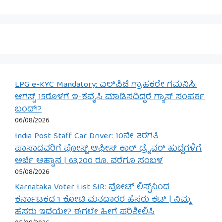
LPG e-KYC Mandatory: ಎಲ್‌ಪಿಜಿ ಗ್ರಾಹಕರೇ ಗಮನಿಸಿ:
ಆಗಸ್ಟ್ 15ರೊಳಗೆ ಇ-ಕೆವೈಸಿ ಮಾಡಿಸದಿದ್ದರೆ ಗ್ಯಾಸ್ ಸಂಪರ್ಕ
ಬಂದ್!?
06/08/2026
India Post Staff Car Driver: 10ನೇ ತರಗತಿ
ಪಾಸಾದವರಿಗೆ ಪೋಸ್ಟ್ ಆಫೀಸ್ ಕಾರ್ ಡ್ರೈವರ್ ಹುದ್ದೆಗಳಿಗೆ
ಅರ್ಜಿ ಆಹ್ವಾನ | 63,200 ರೂ. ವರೆಗೂ ಸಂಬಳ
05/08/2026
Karnataka Voter List SIR: ವೋಟ್ ಲಿಸ್ಟ್‌ನಿಂದ
ಕರ್ನಾಟಕದ 1 ಕೋಟಿ ಮತದಾರರ ಹೆಸರು ಕಟ್ | ನಿಮ್ಮ
ಹೆಸರು ಇದೆಯೇ? ಈಗಲೇ ಹೀಗೆ ಪರಿಶೀಲಿಸಿ