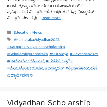
‘ಕರ್ನಾಟಕ ವಿದ್ಯಾಧನ್ ವಿದ್ಯಾರ್ಥಿವೇತನ ಯೋಜನೆ 2025’
ಒಂದು ಶ್ರೇಷ್ಠ ಆರ್ಥಿಕ ಬೆಂಬಲ ಯೋಜನೆಯಾಗಿದೆ.
ಪ್ರತಿಭಾವಂತ ವಿದ್ಯಾರ್ಥಿಗಳಿಗೆ ಆರ್ಥಿಕ ನೆರವು ವಿದ್ಯಾಧನ್
ವಿದ್ಯಾರ್ಥಿವೇತನವು …
Read more
Categories
Education
,
News
Tags
#KarnatakaVidyadhan2025
,
#KarnatakaVidyadhanScholarship
,
#ScholarshipKarnataka
,
#SDFVidya
,
#Vidyadhan2025
,
#ಎಸ್‌ಎಸ್‌ಎಲ್‌ಸಿಪಾಸ್
,
#ಪದವಿವಿದ್ಯಾರ್ಥಿ
,
#ಪಿಯುಸಿಸಹಾಯಧನ
,
#ವಿದ್ಯಾಧನ್
,
#ಶಿಕ್ಷಣಸಹಾಯಧನ
,
ವಿದ್ಯಾರ್ಥಿವೇತನ
Vidyadhan Scholarship