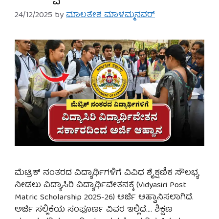
24/12/2025
by
ಮಾಲತೇಶ ಮಾಳಮ್ಮನವರ್
ಮೆಟ್ರಿಕ್ ನಂತರದ ವಿದ್ಯಾರ್ಥಿಗಳಿಗೆ ವಿವಿಧ ಶೈಕ್ಷಣಿಕ ಸೌಲಭ್ಯ
ನೀಡಲು ವಿದ್ಯಾಸಿರಿ ವಿದ್ಯಾರ್ಥಿವೇತನಕ್ಕೆ (Vidyasiri Post
Matric Scholarship 2025-26) ಅರ್ಜಿ ಆಹ್ವಾನಿಸಲಾಗಿದೆ.
ಅರ್ಜಿ ಸಲ್ಲಿಕೆಯ ಸಂಪೂರ್ಣ ವಿವರ ಇಲ್ಲಿದೆ…. ಶಿಕ್ಷಣ