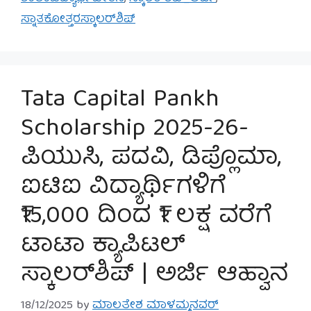
ಸ್ನಾತಕೋತ್ತರಸ್ಕಾಲರ್‌ಶಿಪ್
Tata Capital Pankh
Scholarship 2025-26-
ಪಿಯುಸಿ, ಪದವಿ, ಡಿಪ್ಲೊಮಾ,
ಐಟಿಐ ವಿದ್ಯಾರ್ಥಿಗಳಿಗೆ
₹15,000 ದಿಂದ ₹1 ಲಕ್ಷ ವರೆಗೆ
ಟಾಟಾ ಕ್ಯಾಪಿಟಲ್
ಸ್ಕಾಲರ್‌ಶಿಪ್ | ಅರ್ಜಿ ಆಹ್ವಾನ
18/12/2025
by
ಮಾಲತೇಶ ಮಾಳಮ್ಮನವರ್