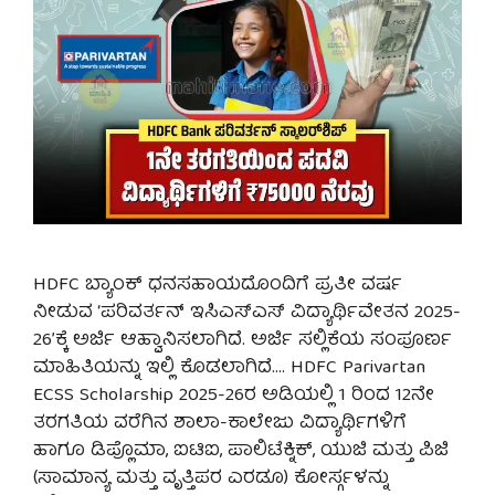
HDFC ಬ್ಯಾಂಕ್ ಧನಸಹಾಯದೊಂದಿಗೆ ಪ್ರತೀ ವರ್ಷ
ನೀಡುವ ‘ಪರಿವರ್ತನ್ ಇಸಿಎಸ್‌ಎಸ್ ವಿದ್ಯಾರ್ಥಿವೇತನ 2025-
26’ಕ್ಕೆ ಅರ್ಜಿ ಆಹ್ವಾನಿಸಲಾಗಿದೆ. ಅರ್ಜಿ ಸಲ್ಲಿಕೆಯ ಸಂಪೂರ್ಣ
ಮಾಹಿತಿಯನ್ನು ಇಲ್ಲಿ ಕೊಡಲಾಗಿದೆ…. HDFC Parivartan
ECSS Scholarship 2025-26ರ ಅಡಿಯಲ್ಲಿ 1 ರಿಂದ 12ನೇ
ತರಗತಿಯ ವರೆಗಿನ ಶಾಲಾ-ಕಾಲೇಜು ವಿದ್ಯಾರ್ಥಿಗಳಿಗೆ
ಹಾಗೂ ಡಿಪ್ಲೊಮಾ, ಐಟಿಐ, ಪಾಲಿಟೆಕ್ನಿಕ್, ಯುಜಿ ಮತ್ತು ಪಿಜಿ
(ಸಾಮಾನ್ಯ ಮತ್ತು ವೃತ್ತಿಪರ ಎರಡೂ) ಕೋರ್ಸ್ಗಳನ್ನು