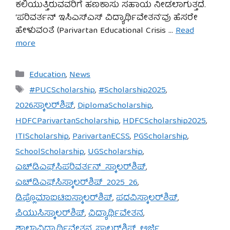
ಕಲಿಯುತ್ತಿರುವವರಿಗೆ ಹಣಕಾಸು ಸಹಾಯ ನೀಡಲಾಗುತ್ತದೆ.
‘ಪರಿವರ್ತನ್ ಇಸಿಎಸ್‌ಎಸ್ ವಿದ್ಯಾರ್ಥಿವೇತನ’ವು ಹೆಸರೇ
ಹೇಳುವಂತೆ (Parivartan Educational Crisis …
Read
more
Categories
Education
,
News
Tags
#PUCScholarship
,
#Scholarship2025
,
2026ಸ್ಕಾಲರ್‌ಶಿಪ್
,
DiplomaScholarship
,
HDFCParivartanScholarship
,
HDFCScholarship2025
,
ITIScholarship
,
ParivartanECSS
,
PGScholarship
,
SchoolScholarship
,
UGScholarship
,
ಎಚ್‌ಡಿಎಫ್‌ಸಿಪರಿವರ್ತನ್_ಸ್ಕಾಲರ್‌ಶಿಪ್
,
ಎಚ್‌ಡಿಎಫ್‌ಸಿಸ್ಕಾಲರ್‌ಶಿಪ್_2025_26
,
ಡಿಪ್ಲೊಮಾಐಟಿಐಸ್ಕಾಲರ್‌ಶಿಪ್
,
ಪದವಿಸ್ಕಾಲರ್‌ಶಿಪ್
,
ಪಿಯುಸಿಸ್ಕಾಲರ್‌ಶಿಪ್
,
ವಿದ್ಯಾರ್ಥಿವೇತನ
,
ಶಾಲಾವಿದ್ಯಾರ್ಥಿವೇತನ
,
ಸ್ಕಾಲರ್‌ಶಿಪ್_ಅರ್ಜಿ
,