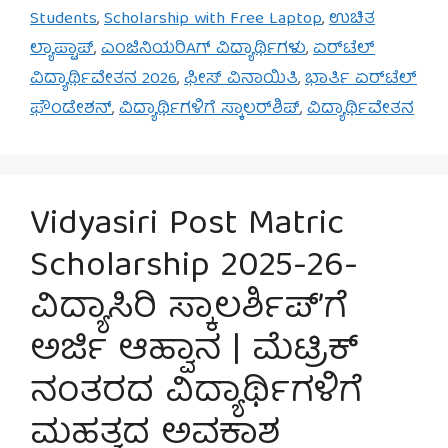
Students
,
Scholarship with Free Laptop
,
ಉಚಿತ
ಲ್ಯಾಪ್ಟಾಪ್
,
ಎಂಜಿನಿಯರಿAಗ್ ವಿದ್ಯಾರ್ಥಿಗಳು
,
ಏರ್‌ಟೆಲ್
ವಿದ್ಯಾರ್ಥಿವೇತನ 2026
,
ಫೀಸ್ ವಿನಾಯಿತಿ
,
ಭಾರ್ತಿ ಏರ್‌ಟೆಲ್
ಫೌಂಡೇಶನ್
,
ವಿದ್ಯಾರ್ಥಿಗಳಿಗೆ ಸ್ಕಾಲರ್‌ಶಿಪ್
,
ವಿದ್ಯಾರ್ಥಿವೇತನ
Vidyasiri Post Matric
Scholarship 2025-26-
ವಿದ್ಯಾಸಿರಿ ಸ್ಕಾಲರ್ಶಿಪ್’ಗೆ
ಅರ್ಜಿ ಆಹ್ವಾನ | ಮೆಟ್ರಿಕ್
ನಂತರದ ವಿದ್ಯಾರ್ಥಿಗಳಿಗೆ
ಮಹತ್ವದ ಅವಕಾಶ