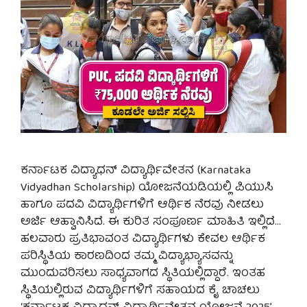
ಕರ್ನಾಟಕ ವಿದ್ಯಾಧನ್ ವಿದ್ಯಾರ್ಥಿವೇತನ (Karnataka
Vidyadhan Scholarship) ಯೋಜನೆಯಡಿಯಲ್ಲಿ ಪಿಯುಸಿ
ಹಾಗೂ ಪದವಿ ವಿದ್ಯಾರ್ಥಿಗಳಿಗೆ ಆರ್ಥಿಕ ನೆರವು ನೀಡಲು
ಅರ್ಜಿ ಆಹ್ವಾನಿಸಿದೆ. ಈ ಕುರಿತ ಸಂಪೂರ್ಣ ಮಾಹಿತಿ ಇಲ್ಲಿದೆ…
ಹಲವಾರು ಪ್ರತಿಭಾವಂತ ವಿದ್ಯಾರ್ಥಿಗಳು ಕೇವಲ ಆರ್ಥಿಕ
ಪರಿಸ್ಥಿತಿಯ ಕಾರಣದಿಂದ ತಮ್ಮ ವಿದ್ಯಾಭ್ಯಾಸವನ್ನು
ಮುಂದುವರಿಸಲು ಸಾಧ್ಯವಾಗದ ಸ್ಥಿತಿಯಲ್ಲಿದ್ದಾರೆ. ಇಂತಹ
ಸ್ಥಿತಿಯಲ್ಲಿರುವ ವಿದ್ಯಾರ್ಥಿಗಳಿಗೆ ಸಹಾಯದ ಕೈ ಚಾಚಲು