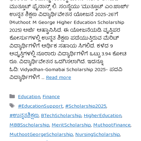
ಮುತ್ತೂಟ್ ಫೈನಾನ್ಸ್ ಲಿ. ಸಂಸ್ಥೆಯು ‘ಮುತ್ತೂಟ್ ಎಂ.ಜಾರ್ಜ್
ಉನ್ನತ ಶಿಕ್ಷಣ ವಿದ್ಯಾರ್ಥಿವೇತನ ಯೋಜನೆ 2025-26’ಗೆ
(Muthoot M George Higher Education Scholarship
2025) ಅರ್ಜಿ ಆಹ್ವಾನಿಸಿದೆ. ಈ ಯೋಜನೆಯಡಿ ವೃತ್ತಿಪರ
ಕೋರ್ಸುಗಳಲ್ಲಿ ಉನ್ನತ ಶಿಕ್ಷಣ ಪಡೆಯುತ್ತಿರುವ ಮೆರಿಟ್
ವಿದ್ಯಾರ್ಥಿಗಳಿಗೆ ಆರ್ಥಿಕ ಸಹಾಯ ಸಿಗಲಿದೆ. ಕಳೆದ 9
ಆವೃತ್ತಿಗಳಲ್ಲಿ ನೂರಾರು ವಿದ್ಯಾರ್ಥಿಗಳಿಗೆ ಒಟ್ಟು 3.94 ಕೋಟಿ
ರೂ. ವಿದ್ಯಾರ್ಥಿವೇತನ ಒದಗಿಸಲಾಗಿದೆ. ಇದನ್ನೂ
ಓದಿ: Vidyadhan-Gomabai Scholarship 2025- ಪದವಿ
ವಿದ್ಯಾರ್ಥಿಗಳಿಗೆ …
Read more
Categories
Education
,
Finance
Tags
#EducationSupport
,
#Scholarship2025
,
#ಉನ್ನತಶಿಕ್ಷಣ
,
BTechScholarship
,
HigherEducation
,
MBBSscholarship
,
MeritScholarship
,
MuthootFinance
,
MuthootGeorgeScholarship
,
NursingScholarship
,