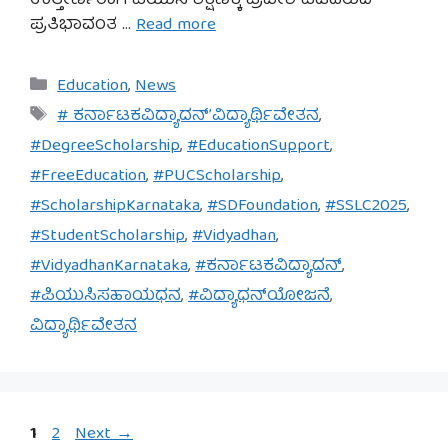
ಉತ್ತೀರ್ಣರಾಗಿ ಪಿಯುಸಿ ಶಿಕ್ಷಣಕ್ಕೆ ಪ್ರವೇಶ ಪಡೆದಿರುವ
ಪ್ರತಿಭಾವಂತ …
Read more
Categories
Education
,
News
Tags
# ಕರ್ನಾಟಕವಿದ್ಯಾದನ್’ವಿದ್ಯಾರ್ಥಿವೇತನ
,
#DegreeScholarship
,
#EducationSupport
,
#FreeEducation
,
#PUCScholarship
,
#ScholarshipKarnataka
,
#SDFoundation
,
#SSLC2025
,
#StudentScholarship
,
#Vidyadhan
,
#VidyadhanKarnataka
,
#ಕರ್ನಾಟಕವಿದ್ಯಾದನ್
,
#ಪಿಯುಸಿಸಹಾಯಧನ
,
#ವಿದ್ಯಾಧನ್‌ಯೋಜನೆ
,
ವಿದ್ಯಾರ್ಥಿವೇತನ
Page
Page
1
2
Next
→