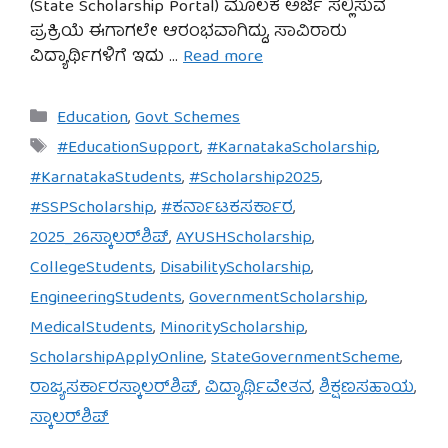
(State Scholarship Portal) ಮೂಲಕ ಅರ್ಜಿ ಸಲ್ಲಿಸುವ
ಪ್ರಕ್ರಿಯೆ ಈಗಾಗಲೇ ಆರಂಭವಾಗಿದ್ದು, ಸಾವಿರಾರು
ವಿದ್ಯಾರ್ಥಿಗಳಿಗೆ ಇದು …
Read more
Categories
Education
,
Govt Schemes
Tags
#EducationSupport
,
#KarnatakaScholarship
,
#KarnatakaStudents
,
#Scholarship2025
,
#SSPScholarship
,
#ಕರ್ನಾಟಕಸರ್ಕಾರ
,
2025_26ಸ್ಕಾಲರ್‌ಶಿಪ್
,
AYUSHScholarship
,
CollegeStudents
,
DisabilityScholarship
,
EngineeringStudents
,
GovernmentScholarship
,
MedicalStudents
,
MinorityScholarship
,
ScholarshipApplyOnline
,
StateGovernmentScheme
,
ರಾಜ್ಯಸರ್ಕಾರಸ್ಕಾಲರ್‌ಶಿಪ್
,
ವಿದ್ಯಾರ್ಥಿವೇತನ
,
ಶಿಕ್ಷಣಸಹಾಯ
,
ಸ್ಕಾಲರ್‌ಶಿಪ್