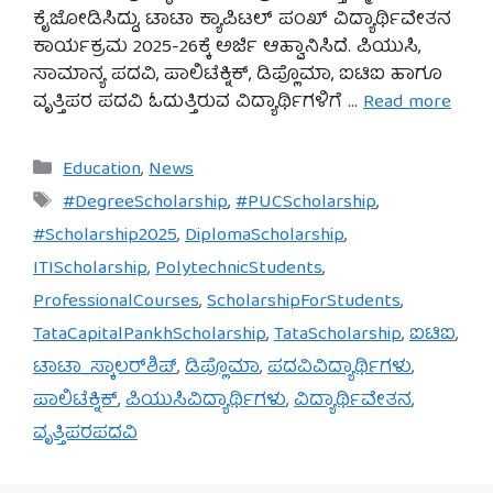
ಕೈಜೋಡಿಸಿದ್ದು, ಟಾಟಾ ಕ್ಯಾಪಿಟಲ್ ಪಂಖ್ ವಿದ್ಯಾರ್ಥಿವೇತನ
ಕಾರ್ಯಕ್ರಮ 2025-26ಕ್ಕೆ ಅರ್ಜಿ ಆಹ್ವಾನಿಸಿದೆ. ಪಿಯುಸಿ,
ಸಾಮಾನ್ಯ ಪದವಿ, ಪಾಲಿಟೆಕ್ನಿಕ್, ಡಿಪ್ಲೊಮಾ, ಐಟಿಐ ಹಾಗೂ
ವೃತ್ತಿಪರ ಪದವಿ ಓದುತ್ತಿರುವ ವಿದ್ಯಾರ್ಥಿಗಳಿಗೆ …
Read more
Categories
Education
,
News
Tags
#DegreeScholarship
,
#PUCScholarship
,
#Scholarship2025
,
DiplomaScholarship
,
ITIScholarship
,
PolytechnicStudents
,
ProfessionalCourses
,
ScholarshipForStudents
,
TataCapitalPankhScholarship
,
TataScholarship
,
ಐಟಿಐ
,
ಟಾಟಾ_ಸ್ಕಾಲರ್‌ಶಿಪ್
,
ಡಿಪ್ಲೊಮಾ
,
ಪದವಿವಿದ್ಯಾರ್ಥಿಗಳು
,
ಪಾಲಿಟೆಕ್ನಿಕ್
,
ಪಿಯುಸಿವಿದ್ಯಾರ್ಥಿಗಳು
,
ವಿದ್ಯಾರ್ಥಿವೇತನ
,
ವೃತ್ತಿಪರಪದವಿ