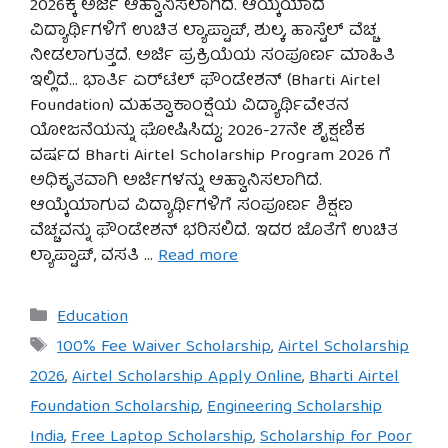
2026ಕ್ಕೆ ಅರ್ಜಿ ಆಹ್ವಾನಿಸಲಾಗಿದೆ. ಆಯ್ಕೆಯಾದ
ವಿದ್ಯಾರ್ಥಿಗಳಿಗೆ ಉಚಿತ ಲ್ಯಾಪ್ಟಾಪ್, ಶುಲ್ಕ, ಹಾಸ್ಟೆಲ್ ವೆಚ್ಚ
ನೀಡಲಾಗುತ್ತದೆ. ಅರ್ಜಿ ಪ್ರಕ್ರಿಯೆಯ ಸಂಪೂರ್ಣ ಮಾಹಿತಿ
ಇಲ್ಲಿದೆ… ಭಾರ್ತಿ ಏರ್‌ಟೆಲ್ ಫೌಂಡೇಶನ್ (Bharti Airtel
Foundation) ಮಹತ್ವಾಕಾಂಕ್ಷೆಯ ವಿದ್ಯಾರ್ಥಿವೇತನ
ಯೋಜನೆಯನ್ನು ಘೋಷಿಸಿದ್ದು; 2026-27ನೇ ಶೈಕ್ಷಣಿಕ
ವರ್ಷದ Bharti Airtel Scholarship Program 2026 ಗೆ
ಅಧಿಕೃತವಾಗಿ ಅರ್ಜಿಗಳನ್ನು ಆಹ್ವಾನಿಸಲಾಗಿದೆ.
ಆಯ್ಕೆಯಾಗುವ ವಿದ್ಯಾರ್ಥಿಗಳಿಗೆ ಸಂಪೂರ್ಣ ಶಿಕ್ಷಣ
ವೆಚ್ಚವನ್ನು ಫೌಂಡೇಶನ್ ಭರಿಸಲಿದೆ. ಇದರ ಜೊತೆಗೆ ಉಚಿತ
ಲ್ಯಾಪ್ಟಾಪ್, ವಸತಿ …
Read more
Categories
Education
Tags
100% Fee Waiver Scholarship
,
Airtel Scholarship
2026
,
Airtel Scholarship Apply Online
,
Bharti Airtel
Foundation Scholarship
,
Engineering Scholarship
India
,
Free Laptop Scholarship
,
Scholarship for Poor