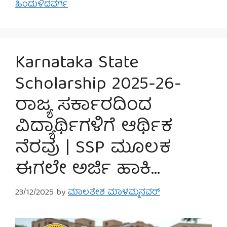
ಹಿಂದುಳಿದವರ್ಗ
Karnataka State
Scholarship 2025-26-
ರಾಜ್ಯ ಸರ್ಕಾರದಿಂದ
ವಿದ್ಯಾರ್ಥಿಗಳಿಗೆ ಆರ್ಥಿಕ
ನೆರವು | SSP ಮೂಲಕ
ಈಗಲೇ ಅರ್ಜಿ ಹಾಕಿ…
23/12/2025
by
ಮಾಲತೇಶ ಮಾಳಮ್ಮನವರ್