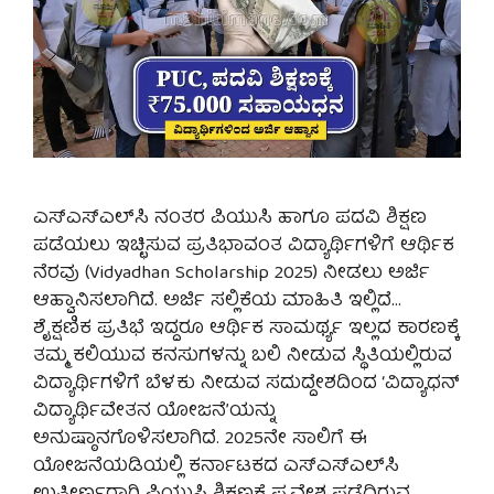
ಎಸ್‌ಎಸ್‌ಎಲ್‌ಸಿ ನಂತರ ಪಿಯುಸಿ ಹಾಗೂ ಪದವಿ ಶಿಕ್ಷಣ
ಪಡೆಯಲು ಇಚ್ಛಿಸುವ ಪ್ರತಿಭಾವಂತ ವಿದ್ಯಾರ್ಥಿಗಳಿಗೆ ಆರ್ಥಿಕ
ನೆರವು (Vidyadhan Scholarship 2025) ನೀಡಲು ಅರ್ಜಿ
ಆಹ್ವಾನಿಸಲಾಗಿದೆ. ಅರ್ಜಿ ಸಲ್ಲಿಕೆಯ ಮಾಹಿತಿ ಇಲ್ಲಿದೆ…
ಶೈಕ್ಷಣಿಕ ಪ್ರತಿಭೆ ಇದ್ದರೂ ಆರ್ಥಿಕ ಸಾಮರ್ಥ್ಯ ಇಲ್ಲದ ಕಾರಣಕ್ಕೆ
ತಮ್ಮ ಕಲಿಯುವ ಕನಸುಗಳನ್ನು ಬಲಿ ನೀಡುವ ಸ್ಥಿತಿಯಲ್ಲಿರುವ
ವಿದ್ಯಾರ್ಥಿಗಳಿಗೆ ಬೆಳಕು ನೀಡುವ ಸದುದ್ದೇಶದಿಂದ ‘ವಿದ್ಯಾಧನ್
ವಿದ್ಯಾರ್ಥಿವೇತನ ಯೋಜನೆ’ಯನ್ನು
ಅನುಷ್ಠಾನಗೊಳಿಸಲಾಗಿದೆ. 2025ನೇ ಸಾಲಿಗೆ ಈ
ಯೋಜನೆಯಡಿಯಲ್ಲಿ ಕರ್ನಾಟಕದ ಎಸ್‌ಎಸ್‌ಎಲ್‌ಸಿ