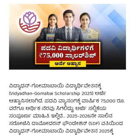
ವಿದ್ಯಾಧನ್-ಗೋಮಾಬಾಯಿ ವಿದ್ಯಾರ್ಥಿವೇತನಕ್ಕೆ
(Vidyadhan-Gomabai Scholarship 2025) ಅರ್ಜಿ
ಆಹ್ವಾನಿಸಲಾಗಿದೆ. ಪದವಿ ವ್ಯಾಸಂಗಕ್ಕೆ ವಾರ್ಷಿಕ 75,000 ರೂ.
ವರೆಗೂ ಆರ್ಥಿಕ ನೆರವು ಸಿಗಲಿದ್ದು; ಅರ್ಜಿ ಸಲ್ಲಿಕೆಯ
ಸಂಪೂರ್ಣ ಮಾಹಿತಿ ಇಲ್ಲಿದೆ… 2025-2026ನೇ ಸಾಲಿನ
ಸರೋಜಿನಿ ದಾಮೋದರನ್ ಫೌಂಡೇಶನ್ (SDF) ವತಿಯಿಂದ
ವಿದ್ಯಾಧನ್-ಗೋಮಾಬಾಯಿ ವಿದ್ಯಾರ್ಥಿವೇತನ 2025ಕ್ಕೆ