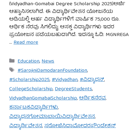
(Vidyadhan-Gomabai Degree Scholarship 2025)ಅರ್ಜಿ
ಆಹ್ವಾನಿಸಲಾಗಿದೆ. ಈ ವಿದ್ಯಾರ್ಥಿವೇತನ ಯೋಜನೆಯ
ಅಡಿಯಲ್ಲಿ ಅರ್ಹ ವಿದ್ಯಾರ್ಥಿಗಳಿಗೆ ವಾರ್ಷಿಕ 75,000 ರೂ.
ಆರ್ಥಿಕ ನೆರವು ಸಿಗಲಿದ್ದು; ಆಸಕ್ತ ವಿದ್ಯಾರ್ಥಿಗಳು ಇದರ
ಪ್ರಯೋಜನ ಪಡೆಯಬಹುದಾಗಿದೆ. ಇದನ್ನೂ ಓದಿ: MGNREGA
…
Read more
Categories
Education
,
News
Tags
#SarojiniDamodaranFoundation
,
#Scholarship2025
,
#Vidyadhan
,
#ವಿದ್ಯಾಧನ್
,
CollegeScholarship
,
DegreeStudents
,
VidyadhanGomabaiScholarship
,
ಆರ್ಥಿಕನೆರವ
,
ಕರ್ನಾಟಕವಿದ್ಯಾರ್ಥಿಗಳು
,
ವಿದ್ಯಾಧನಗೋಮಾಬಾಯಿವಿದ್ಯಾರ್ಥಿವೇತನ
,
ವಿದ್ಯಾರ್ಥಿವೇತನ
,
ಸರೋಜಿನಿದಾಮೋದರಫೌಂಡೇಶನ್