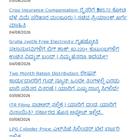
05/08/2026
Crop Insurance Compensation: ರೈತರಿಗೆ ₹585.72 ಕೋಟಿ
ಬೆಳೆ ವಿಮೆ ಪರಿಹಾರ ಮಂಜೂರು | ಸಚಿವ ಪ್ರಿಯಾಂಕ್ ಖರ್ಗೆ
ಮಾಹಿತಿ
04/08/2026
Gruha Jyothi Free Electricity: ಗೃಹಜ್ಯೋತಿ
ಫಲಾನುಭವಿಗಳಿಗೆ ಬಿಗ್ ಶಾಕ್: 82,220+ ಕುಟುಂಬಗಳಿಗೆ
ಉಚಿತ ವಿದ್ಯುತ್ ಬಂದ್ | ನಿಮ್ಮ ಹೆಸರೂ ಇದೆಯೇ?
04/08/2026
Two Month Ration Distribution: ರೇಷನ್
ಕಾರ್ಡುದಾರರಿಗೆ ಗುಡ್ ನ್ಯೂಸ್: ಒಂದೇ ತಿಂಗಳಲ್ಲಿ ಎರಡು
ಬಾರಿ ಪಡಿತರ ವಿತರಣೆ | ಯಾರಿಗೆ ಎಷ್ಟು ಧಾನ್ಯ ಸಿಗಲಿದೆ?
03/08/2026
ITR Filing: ಐಟಿಆರ್ ಸಲ್ಲಿಕೆ | ಯಾರಿಗೆ ದಂಡ, ಯಾರಿಗೆ
ವಿನಾಯಿತಿ? ಸರ್ಕಾರದ ಹೊಸ ಅಪ್ಡೇಟ್ ಇಲ್ಲಿದೆ…
03/08/2026
LPG Cylinder Price: ಎಲ್‌ಪಿಜಿ ಸಿಲಿಂಡರ್ ಬೆಲೆ ಭರ್ಜರಿ