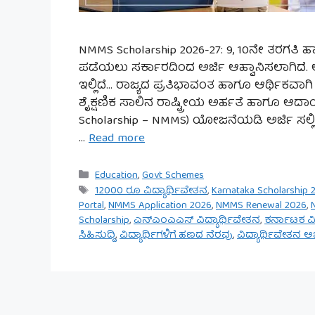
NMMS Scholarship 2026-27: 9, 10ನೇ ತರಗತಿ ಹಾಗೂ 
ಪಡೆಯಲು ಸರ್ಕಾರದಿಂದ ಅರ್ಜಿ ಆಹ್ವಾನಿಸಲಾಗಿದೆ.
ಇಲ್ಲಿದೆ… ರಾಜ್ಯದ ಪ್ರತಿಭಾವಂತ ಹಾಗೂ ಆರ್ಥಿಕವಾಗಿ 
ಶೈಕ್ಷಣಿಕ ಸಾಲಿನ ರಾಷ್ಟ್ರೀಯ ಅರ್ಹತೆ ಹಾಗೂ ಆದಾ
Scholarship – NMMS) ಯೋಜನೆಯಡಿ ಅರ್ಜಿ ಸಲ್ಲಿಸ
…
Read more
Categories
Education
,
Govt Schemes
Tags
12000 ರೂ ವಿದ್ಯಾರ್ಥಿವೇತನ
,
Karnataka Scholarship 
Portal
,
NMMS Application 2026
,
NMMS Renewal 2026
,
Scholarship
,
ಎನ್‌ಎಂಎಎಸ್ ವಿದ್ಯಾರ್ಥಿವೇತನ
,
ಕರ್ನಾಟಕ ವಿ
ಸಿಹಿಸುದ್ದಿ
,
ವಿದ್ಯಾರ್ಥಿಗಳಿಗೆ ಹಣದ ನೆರವು
,
ವಿದ್ಯಾರ್ಥಿವೇತನ ಅರ