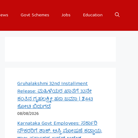
ews
Govt Schemes
Jobs
Education
Gruhalakshmi 32nd Installment
Release: ಮಹಿಳೆಯರ ಖಾತೆಗೆ 32ನೇ
ಕಂತಿನ ಗೃಹಲಕ್ಷ್ಮೀ ಹಣ ಜಮಾ | ₹2,443
ಕೋಟಿ ಬಿಡುಗಡೆ
08/08/2026
Karnataka Govt Employees: ಸರ್ಕಾರಿ
ನೌಕರರಿಗೆ ಶಾಕ್: ಆಸ್ತಿ ಘೋಷಣೆ ಕಡ್ಡಾಯ,