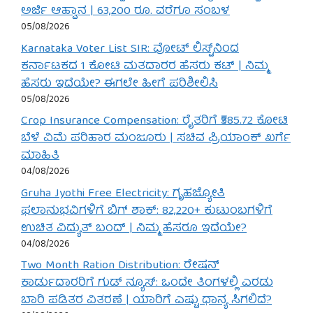
ಅರ್ಜಿ ಆಹ್ವಾನ | 63,200 ರೂ. ವರೆಗೂ ಸಂಬಳ
05/08/2026
Karnataka Voter List SIR: ವೋಟ್ ಲಿಸ್ಟ್‌ನಿಂದ
ಕರ್ನಾಟಕದ 1 ಕೋಟಿ ಮತದಾರರ ಹೆಸರು ಕಟ್ | ನಿಮ್ಮ
ಹೆಸರು ಇದೆಯೇ? ಈಗಲೇ ಹೀಗೆ ಪರಿಶೀಲಿಸಿ
05/08/2026
Crop Insurance Compensation: ರೈತರಿಗೆ ₹585.72 ಕೋಟಿ
ಬೆಳೆ ವಿಮೆ ಪರಿಹಾರ ಮಂಜೂರು | ಸಚಿವ ಪ್ರಿಯಾಂಕ್ ಖರ್ಗೆ
ಮಾಹಿತಿ
04/08/2026
Gruha Jyothi Free Electricity: ಗೃಹಜ್ಯೋತಿ
ಫಲಾನುಭವಿಗಳಿಗೆ ಬಿಗ್ ಶಾಕ್: 82,220+ ಕುಟುಂಬಗಳಿಗೆ
ಉಚಿತ ವಿದ್ಯುತ್ ಬಂದ್ | ನಿಮ್ಮ ಹೆಸರೂ ಇದೆಯೇ?
04/08/2026
Two Month Ration Distribution: ರೇಷನ್
ಕಾರ್ಡುದಾರರಿಗೆ ಗುಡ್ ನ್ಯೂಸ್: ಒಂದೇ ತಿಂಗಳಲ್ಲಿ ಎರಡು
ಬಾರಿ ಪಡಿತರ ವಿತರಣೆ | ಯಾರಿಗೆ ಎಷ್ಟು ಧಾನ್ಯ ಸಿಗಲಿದೆ?