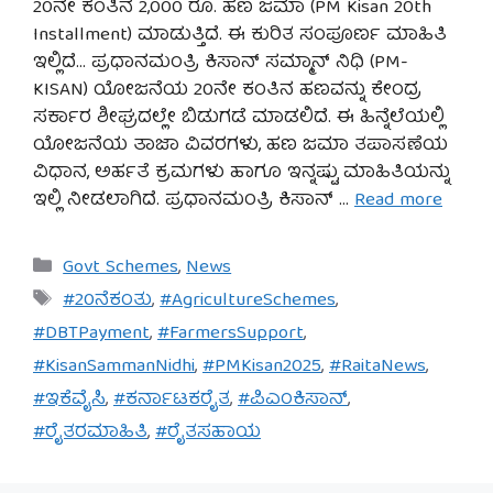
20ನೇ ಕಂತಿನ 2,000 ರೂ. ಹಣ ಜಮಾ (PM Kisan 20th
Installment) ಮಾಡುತ್ತಿದೆ. ಈ ಕುರಿತ ಸಂಪೂರ್ಣ ಮಾಹಿತಿ
ಇಲ್ಲಿದೆ… ಪ್ರಧಾನಮಂತ್ರಿ ಕಿಸಾನ್ ಸಮ್ಮಾನ್ ನಿಧಿ (PM-
KISAN) ಯೋಜನೆಯ 20ನೇ ಕಂತಿನ ಹಣವನ್ನು ಕೇಂದ್ರ
ಸರ್ಕಾರ ಶೀಘ್ರದಲ್ಲೇ ಬಿಡುಗಡೆ ಮಾಡಲಿದೆ. ಈ ಹಿನ್ನೆಲೆಯಲ್ಲಿ
ಯೋಜನೆಯ ತಾಜಾ ವಿವರಗಳು, ಹಣ ಜಮಾ ತಪಾಸಣೆಯ
ವಿಧಾನ, ಅರ್ಹತೆ ಕ್ರಮಗಳು ಹಾಗೂ ಇನ್ನಷ್ಟು ಮಾಹಿತಿಯನ್ನು
ಇಲ್ಲಿ ನೀಡಲಾಗಿದೆ. ಪ್ರಧಾನಮಂತ್ರಿ ಕಿಸಾನ್ …
Read more
Categories
Govt Schemes
,
News
Tags
#20ನೆಕಂತು
,
#AgricultureSchemes
,
#DBTPayment
,
#FarmersSupport
,
#KisanSammanNidhi
,
#PMKisan2025
,
#RaitaNews
,
#ಇಕೆವೈಸಿ
,
#ಕರ್ನಾಟಕರೈತ
,
#ಪಿಎಂಕಿಸಾನ್
,
#ರೈತರಮಾಹಿತಿ
,
#ರೈತಸಹಾಯ