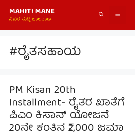
Skip
MAHITI MANE
to
Menu
content
ನಿಖರ ಸುದ್ದಿ ಜಾಲತಾಣ
#ರೈತಸಹಾಯ
PM Kisan 20th
Installment- ರೈತರ ಖಾತೆಗೆ
ಪಿಎಂ ಕಿಸಾನ್ ಯೋಜನೆ
20ನೇ ಕಂತಿನ ₹2,000 ಜಮಾ