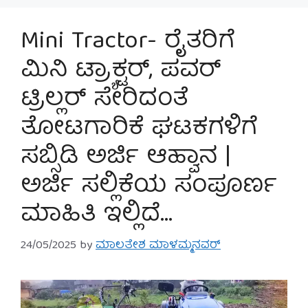
Mini Tractor- ರೈತರಿಗೆ
ಮಿನಿ ಟ್ರ‍್ಯಾಕ್ಟರ್, ಪವರ್
ಟ್ರಿಲ್ಲರ್ ಸೇರಿದಂತೆ
ತೋಟಗಾರಿಕೆ ಘಟಕಗಳಿಗೆ
ಸಬ್ಸಿಡಿ ಅರ್ಜಿ ಆಹ್ವಾನ |
ಅರ್ಜಿ ಸಲ್ಲಿಕೆಯ ಸಂಪೂರ್ಣ
ಮಾಹಿತಿ ಇಲ್ಲಿದೆ…
24/05/2025
by
ಮಾಲತೇಶ ಮಾಳಮ್ಮನವರ್