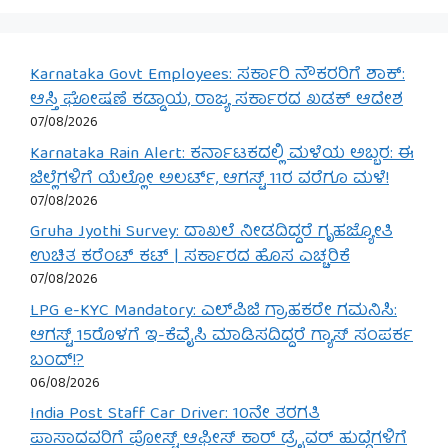
Karnataka Govt Employees: ಸರ್ಕಾರಿ ನೌಕರರಿಗೆ ಶಾಕ್:
ಆಸ್ತಿ ಘೋಷಣೆ ಕಡ್ಡಾಯ, ರಾಜ್ಯ ಸರ್ಕಾರದ ಖಡಕ್ ಆದೇಶ
07/08/2026
Karnataka Rain Alert: ಕರ್ನಾಟಕದಲ್ಲಿ ಮಳೆಯ ಅಬ್ಬರ: ಈ
ಜಿಲ್ಲೆಗಳಿಗೆ ಯೆಲ್ಲೋ ಅಲರ್ಟ್, ಆಗಸ್ಟ್ 11ರ ವರೆಗೂ ಮಳೆ!
07/08/2026
Gruha Jyothi Survey: ದಾಖಲೆ ನೀಡದಿದ್ದರೆ ಗೃಹಜ್ಯೋತಿ
ಉಚಿತ ಕರೆಂಟ್ ಕಟ್ | ಸರ್ಕಾರದ ಹೊಸ ಎಚ್ಚರಿಕೆ
07/08/2026
LPG e-KYC Mandatory: ಎಲ್‌ಪಿಜಿ ಗ್ರಾಹಕರೇ ಗಮನಿಸಿ:
ಆಗಸ್ಟ್ 15ರೊಳಗೆ ಇ-ಕೆವೈಸಿ ಮಾಡಿಸದಿದ್ದರೆ ಗ್ಯಾಸ್ ಸಂಪರ್ಕ
ಬಂದ್!?
06/08/2026
India Post Staff Car Driver: 10ನೇ ತರಗತಿ
ಪಾಸಾದವರಿಗೆ ಪೋಸ್ಟ್ ಆಫೀಸ್ ಕಾರ್ ಡ್ರೈವರ್ ಹುದ್ದೆಗಳಿಗೆ