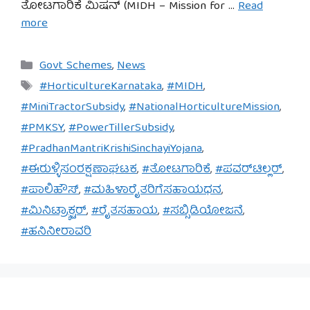
ತೋಟಗಾರಿಕೆ ಮಿಷನ್ (MIDH – Mission for …
Read
more
Categories
Govt Schemes
,
News
Tags
#HorticultureKarnataka
,
#MIDH
,
#MiniTractorSubsidy
,
#NationalHorticultureMission
,
#PMKSY
,
#PowerTillerSubsidy
,
#PradhanMantriKrishiSinchayiYojana
,
#ಈರುಳ್ಳಿಸಂರಕ್ಷಣಾಘಟಕ
,
#ತೋಟಗಾರಿಕೆ
,
#ಪವರ್‌ಟಿಲ್ಲರ್
,
#ಪಾಲಿಹೌಸ್
,
#ಮಹಿಳಾರೈತರಿಗೆಸಹಾಯಧನ
,
#ಮಿನಿಟ್ರ‍್ಯಾಕ್ಟರ್
,
#ರೈತಸಹಾಯ
,
#ಸಬ್ಸಿಡಿಯೋಜನೆ
,
#ಹನಿನೀರಾವರಿ