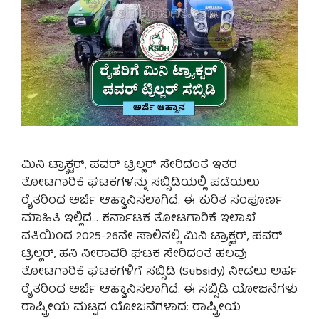
ಮಿನಿ ಟ್ರ‍್ಯಾಕ್ಟರ್, ಪವರ್ ಟ್ರಿಲ್ಲರ್ ಸೇರಿದಂತೆ ಇತರ
ತೋಟಗಾರಿಕೆ ಘಟಕಗಳನ್ನು ಸಬ್ಸಿಡಿಯಲ್ಲಿ ಪಡೆಯಲು
ರೈತರಿಂದ ಅರ್ಜಿ ಆಹ್ವಾನಿಸಲಾಗಿದೆ. ಈ ಕುರಿತ ಸಂಪೂರ್ಣ
ಮಾಹಿತಿ ಇಲ್ಲಿದೆ… ಕರ್ನಾಟಕ ತೋಟಗಾರಿಕೆ ಇಲಾಖೆ
ವತಿಯಿಂದ 2025-26ನೇ ಸಾಲಿನಲ್ಲಿ ಮಿನಿ ಟ್ರ‍್ಯಾಕ್ಟರ್, ಪವರ್
ಟ್ರಿಲ್ಲರ್, ಹನಿ ನೀರಾವರಿ ಘಟಕ ಸೇರಿದಂತೆ ಹಲವು
ತೋಟಗಾರಿಕೆ ಘಟಕಗಳಿಗೆ ಸಬ್ಸಿಡಿ (Subsidy) ನೀಡಲು ಅರ್ಹ
ರೈತರಿಂದ ಅರ್ಜಿ ಆಹ್ವಾನಿಸಲಾಗಿದೆ. ಈ ಸಬ್ಸಿಡಿ ಯೋಜನೆಗಳು
ರಾಷ್ಟ್ರೀಯ ಮಟ್ಟದ ಯೋಜನೆಗಳಾದ: ರಾಷ್ಟ್ರೀಯ