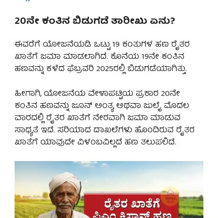
20ನೇ ಕಂತಿನ ಬಿಡುಗಡೆ ತಾರೀಖು ಏನು?
ಈವರೆಗೆ ಯೋಜನೆಯಡಿ ಒಟ್ಟು 19 ಕಂತುಗಳ ಹಣ ರೈತರ
ಖಾತೆಗೆ ಜಮಾ ಮಾಡಲಾಗಿದೆ. ಕೊನೆಯ 19ನೇ ಕಂತಿನ
ಹಣವನ್ನು ಕಳೆದ ಫೆಬ್ರವರಿ 2025ರಲ್ಲಿ ಬಿಡುಗಡೆಯಾಗಿತ್ತು.
ಹೀಗಾಗಿ, ಯೋಜನೆಯ ವೇಳಾಪಟ್ಟಿಯ ಪ್ರಕಾರ 20ನೇ
ಕಂತಿನ ಹಣವನ್ನು ಜೂನ್ ಅಂತ್ಯ ಅಥವಾ ಜುಲೈ ಮೊದಲ
ವಾರದಲ್ಲಿ ರೈತರ ಖಾತೆಗೆ ನೇರವಾಗಿ ಜಮಾ ಮಾಡುವ
ಸಾಧ್ಯತೆ ಇದೆ. ಸರಿಯಾದ ದಾಖಲೆಗಳು ಹೊಂದಿರುವ ರೈತರ
ಖಾತೆಗೆ ಯಾವುದೇ ವಿಳಂಬವಿಲ್ಲದೆ ಹಣ ತಲುಪಲಿದೆ.