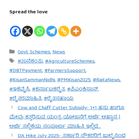
Spread the love
Categories
Govt Schemes
,
News
Tags
#20ನೆಕಂತು
,
#AgricultureSchemes
,
#DBTPayment
,
#FarmersSupport
,
#KisanSammanNidhi
,
#PMKisan2025
,
#RaitaNews
,
#ಇಕೆವೈಸಿ
,
#ಕರ್ನಾಟಕರೈತ
,
#ಪಿಎಂಕಿಸಾನ್
,
#ರೈತರಮಾಹಿತಿ
,
#ರೈತಸಹಾಯ
Cow and Chaff Cutter Subsidy- 1+1 ಹಸು ಹಾಗೂ
ಮೇವು ಕತ್ತರಿಸುವ ಯಂತ್ರ ಯೋಜನೆಗೆ ಅರ್ಜಿ ಆಹ್ವಾನ |
ಅರ್ಜಿ ಸಲ್ಲಿಕೆಯ ಸಂಪೂರ್ಣ ಮಾಹಿತಿ ಇಲ್ಲಿದೆ…
DA Hike July 2025- ಸರ್ಕಾರಿ ನೌಕರರಿಗೆ ಜುಲೈನಿಂದ