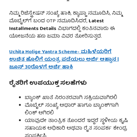
ನಿಮ್ಮ ರಿಜಿಸ್ಟ್ರೇಷನ್ ಸಂಖ್ಯೆ ಹಾಕಿ, ಕ್ಯಾಪ್ಚಾ ನಮೂದಿಸಿ, ನಿಮ್ಮ
ಮೊಬೈಲ್‌ಗೆ ಬಂದ OTP ನಮೂದಿಸಿದರೆ,
Latest
Installments Details
ವಿಭಾಗದಲ್ಲಿ ಕಂತಿನವಾರು ಈ
ಯೋಜನೆಯ ಹಣ ಜಮಾ ವಿವರ ತೋರಿಸುತ್ತದೆ.
Uchita Holige Yantra Scheme- ಮಹಿಳೆಯರಿಗೆ
ಉಚಿತ ಹೊಲಿಗೆ ಯಂತ್ರ ಪಡೆಯಲು ಅರ್ಜಿ ಆಹ್ವಾನ |
ಜೂನ್ 30ರೊಳಗೆ ಅರ್ಜಿ ಹಾಕಿ
ರೈತರಿಗೆ ಉಪಯುಕ್ತ ಸಲಹೆಗಳು
ಬ್ಯಾಂಕ್ ಖಾತೆ ನಿರಂತರವಾಗಿ ಸಕ್ರಿಯವಾಗಿರಲಿ
ಮೊಬೈಲ್ ಸಂಖ್ಯೆ ಆಧಾರ್ ಹಾಗೂ ಬ್ಯಾಂಕ್‌ಗಾಗಿ
ಲಿಂಕ್ ಆಗಿರಲಿ
ಯಾವುದೇ ತಾಂತ್ರಿಕ ತೊಂದರೆ ಇದ್ದರೆ ಸ್ಥಳೀಯ ಕೃಷಿ
ಸಹಾಯಕ ಅಧಿಕಾರಿ ಅಥವಾ ರೈತ ಸಂಪರ್ಕ ಕೇಂದ್ರ
ಸಂಪರ್ಕಿಸಿ