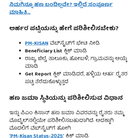
ನಿಮಗಿನ್ನೂ ಹಣ ಬಂದಿಲ್ಲವೇ? ಇಲ್ಲಿದೆ ಸಂಪೂರ್ಣ
ಮಾಹಿತಿ…
ಅರ್ಹರ ಪಟ್ಟಿಯನ್ನು ಹೇಗೆ ಪರಿಶೀಲಿಸಬೇಕು?
PM-KISAN
ವೆಬ್‌ಸೈಟ್‌ಗೆ ಭೇಟಿ ನೀಡಿ
Beneficiary List
ಕ್ಲಿಕ್ ಮಾಡಿ
ರಾಜ್ಯ, ಜಿಲ್ಲೆ, ತಾಲೂಕು, ಹೋಬಳಿ, ಗ್ರಾಮವನ್ನು ಆಯ್ಕೆ
ಮಾಡಿ
Get Report
ಕ್ಲಿಕ್ ಮಾಡಿದರೆ, ಹಳ್ಳಿಯ ಅರ್ಹ ರೈತರ
ಪಟ್ಟಿ ತೆರೆದುಕೊಳ್ಳುತ್ತದೆ
ಹಣ ಜಮಾ ಸ್ಥಿತಿಯನ್ನು ಪರಿಶೀಲಿಸುವ ವಿಧಾನ
ಇನ್ನು ಪಿಎಂ ಕಿಸಾನ್ ಹಣ ಜಮಾ ವಿವರವನ್ನು ರೈತರು ತಮ್ಮ
ಮೊಬೈಲ್‌ನಲ್ಲಿಯೇ ಪರಿಶೀಲಿಸಬಹುದಾಗಿದೆ. ಅದಕ್ಕಾಗಿ
ಮೊದಲಿಗೆ ವೆಬ್‌ಸೈಟ್‌ಗೆ ಹೋಗಿ
‘PM-Kisan Status-2025’
ಕ್ಲಿಕ್ ಮಾಡಿ