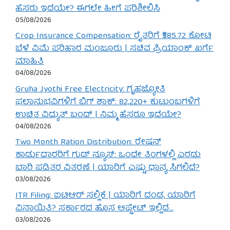
ಹೆಸರು ಇದೆಯೇ? ಈಗಲೇ ಹೀಗೆ ಪರಿಶೀಲಿಸಿ
05/08/2026
Crop Insurance Compensation: ರೈತರಿಗೆ ₹585.72 ಕೋಟಿ
ಬೆಳೆ ವಿಮೆ ಪರಿಹಾರ ಮಂಜೂರು | ಸಚಿವ ಪ್ರಿಯಾಂಕ್ ಖರ್ಗೆ
ಮಾಹಿತಿ
04/08/2026
Gruha Jyothi Free Electricity: ಗೃಹಜ್ಯೋತಿ
ಫಲಾನುಭವಿಗಳಿಗೆ ಬಿಗ್ ಶಾಕ್: 82,220+ ಕುಟುಂಬಗಳಿಗೆ
ಉಚಿತ ವಿದ್ಯುತ್ ಬಂದ್ | ನಿಮ್ಮ ಹೆಸರೂ ಇದೆಯೇ?
04/08/2026
Two Month Ration Distribution: ರೇಷನ್
ಕಾರ್ಡುದಾರರಿಗೆ ಗುಡ್ ನ್ಯೂಸ್: ಒಂದೇ ತಿಂಗಳಲ್ಲಿ ಎರಡು
ಬಾರಿ ಪಡಿತರ ವಿತರಣೆ | ಯಾರಿಗೆ ಎಷ್ಟು ಧಾನ್ಯ ಸಿಗಲಿದೆ?
03/08/2026
ITR Filing: ಐಟಿಆರ್ ಸಲ್ಲಿಕೆ | ಯಾರಿಗೆ ದಂಡ, ಯಾರಿಗೆ
ವಿನಾಯಿತಿ? ಸರ್ಕಾರದ ಹೊಸ ಅಪ್ಡೇಟ್ ಇಲ್ಲಿದೆ…
03/08/2026