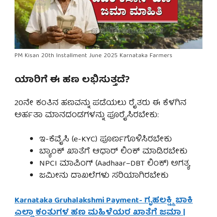
PM Kisan 20th Installment June 2025 Karnataka Farmers
ಯಾರಿಗೆ ಈ ಹಣ ಲಭಿಸುತ್ತದೆ?
20ನೇ ಕಂತಿನ ಹಣವನ್ನು ಪಡೆಯಲು ರೈತರು ಈ ಕೆಳಗಿನ
ಅರ್ಹತಾ ಮಾನದಂಡಗಳನ್ನು ಪೂರೈಸಿರಬೇಕು:
ಇ-ಕೆವೈಸಿ (e-KYC) ಪೂರ್ಣಗೊಳಿಸಿರಬೇಕು
ಬ್ಯಾಂಕ್ ಖಾತೆಗೆ ಆಧಾರ್ ಲಿಂಕ್ ಮಾಡಿರಬೇಕು
NPCI ಮಾಪಿಂಗ್ (Aadhaar–DBT ಲಿಂಕ್) ಅಗತ್ಯ
ಜಮೀನು ದಾಖಲೆಗಳು ಸರಿಯಾಗಿರಬೇಕು
Karnataka Gruhalakshmi Payment- ಗೃಹಲಕ್ಷ್ಮಿ ಬಾಕಿ
ಎಲ್ಲಾ ಕಂತುಗಳ ಹಣ ಮಹಿಳೆಯರ ಖಾತೆಗೆ ಜಮಾ |