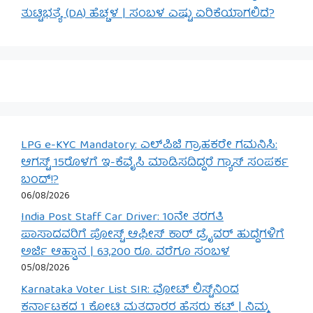
ತುಟ್ಟಿಭತ್ಯೆ (DA) ಹೆಚ್ಚಳ | ಸಂಬಳ ಎಷ್ಟು ಏರಿಕೆಯಾಗಲಿದೆ?
LPG e-KYC Mandatory: ಎಲ್‌ಪಿಜಿ ಗ್ರಾಹಕರೇ ಗಮನಿಸಿ:
ಆಗಸ್ಟ್ 15ರೊಳಗೆ ಇ-ಕೆವೈಸಿ ಮಾಡಿಸದಿದ್ದರೆ ಗ್ಯಾಸ್ ಸಂಪರ್ಕ
ಬಂದ್!?
06/08/2026
India Post Staff Car Driver: 10ನೇ ತರಗತಿ
ಪಾಸಾದವರಿಗೆ ಪೋಸ್ಟ್ ಆಫೀಸ್ ಕಾರ್ ಡ್ರೈವರ್ ಹುದ್ದೆಗಳಿಗೆ
ಅರ್ಜಿ ಆಹ್ವಾನ | 63,200 ರೂ. ವರೆಗೂ ಸಂಬಳ
05/08/2026
Karnataka Voter List SIR: ವೋಟ್ ಲಿಸ್ಟ್‌ನಿಂದ
ಕರ್ನಾಟಕದ 1 ಕೋಟಿ ಮತದಾರರ ಹೆಸರು ಕಟ್ | ನಿಮ್ಮ