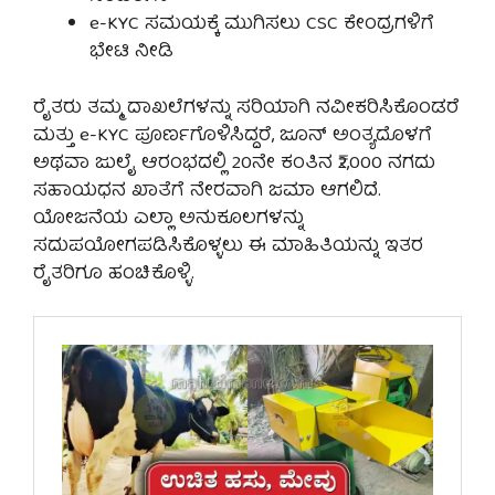
e-KYC ಸಮಯಕ್ಕೆ ಮುಗಿಸಲು CSC ಕೇಂದ್ರಗಳಿಗೆ
ಭೇಟಿ ನೀಡಿ
ರೈತರು ತಮ್ಮ ದಾಖಲೆಗಳನ್ನು ಸರಿಯಾಗಿ ನವೀಕರಿಸಿಕೊಂಡರೆ
ಮತ್ತು e-KYC ಪೂರ್ಣಗೊಳಿಸಿದ್ದರೆ, ಜೂನ್ ಅಂತ್ಯದೊಳಗೆ
ಅಥವಾ ಜುಲೈ ಆರಂಭದಲ್ಲಿ 20ನೇ ಕಂತಿನ ₹2,000 ನಗದು
ಸಹಾಯಧನ ಖಾತೆಗೆ ನೇರವಾಗಿ ಜಮಾ ಆಗಲಿದೆ.
ಯೋಜನೆಯ ಎಲ್ಲಾ ಅನುಕೂಲಗಳನ್ನು
ಸದುಪಯೋಗಪಡಿಸಿಕೊಳ್ಳಲು ಈ ಮಾಹಿತಿಯನ್ನು ಇತರ
ರೈತರಿಗೂ ಹಂಚಿಕೊಳ್ಳಿ.