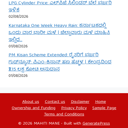
LPG Cylinder Price: ಎಲ್‌ಪಿಜಿ ಸಿಲಿಂಡರ್ ಬೆಲೆ ಭರ್ಜರಿ
ಇಳಿಕೆ
02/08/2026
Karnataka One Week Heavy Rain: ಕರ್ನಾಟಕದಲ್ಲಿ
ಒಂದು ವಾರ ಭಾರೀ ಮಳೆ | ಜಿಲ್ಲಾವಾರು ಮಳೆ ಮಾಹಿತಿ
ಇಲ್ಲಿದೆ…
01/08/2026
PM Kisan Scheme Extended: ರೈತರಿಗೆ ಭರ್ಜರಿ
ಗುಡ್‌ನ್ಯೂಸ್: ಪಿಎಂ-ಕಿಸಾನ್ ಹಣ ಹೆಚ್ಚಳ | ಕೇಂದ್ರದಿಂದ
₹3.15 ಲಕ್ಷ ಕೋಟಿ ಅನುದಾನ
01/08/2026
About us
Contact us
Disclaimer
Home
Ownership and Funding
Privacy Policy
Sample Page
Terms and Conditions
© 2026 MAHITI MANE
• Built with
GeneratePress