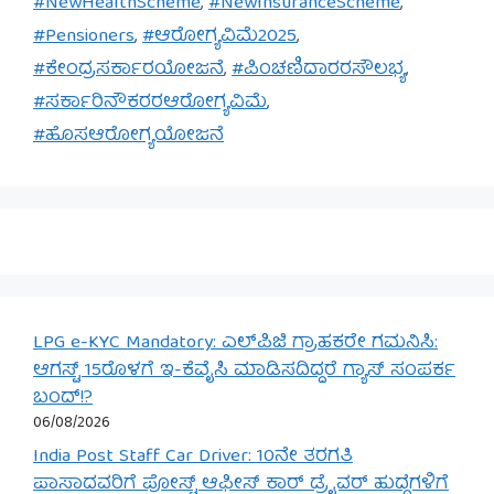
#NewHealthScheme
,
#NewInsuranceScheme
,
#Pensioners
,
#ಆರೋಗ್ಯವಿಮೆ2025
,
#ಕೇಂದ್ರಸರ್ಕಾರಯೋಜನೆ
,
#ಪಿಂಚಣಿದಾರರಸೌಲಭ್ಯ
,
#ಸರ್ಕಾರಿನೌಕರರಆರೋಗ್ಯವಿಮೆ
,
#ಹೊಸಆರೋಗ್ಯಯೋಜನೆ
LPG e-KYC Mandatory: ಎಲ್‌ಪಿಜಿ ಗ್ರಾಹಕರೇ ಗಮನಿಸಿ:
ಆಗಸ್ಟ್ 15ರೊಳಗೆ ಇ-ಕೆವೈಸಿ ಮಾಡಿಸದಿದ್ದರೆ ಗ್ಯಾಸ್ ಸಂಪರ್ಕ
ಬಂದ್!?
06/08/2026
India Post Staff Car Driver: 10ನೇ ತರಗತಿ
ಪಾಸಾದವರಿಗೆ ಪೋಸ್ಟ್ ಆಫೀಸ್ ಕಾರ್ ಡ್ರೈವರ್ ಹುದ್ದೆಗಳಿಗೆ