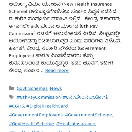
ಆರೋಗ್ಯ ವಿಮಾ ಯೋಜನೆ (New Health Insurance
Scheme) ಅನುಷ್ಠಾನಗೊಳಿಸಲು ಸರ್ಕಾರ ಸಿದ್ಧತೆ ನಡೆಸಿದೆ.
ಈ ಕುರಿತ ಸಂಪೂರ್ಣ ಮಾಹಿತಿ ಇಲ್ಲಿದೆ… ಕೇಂದ್ರ ಸರ್ಕಾರವು
ಈಗಾಗಲೇ 8ನೇ ವೇತನ ಆಯೋಗದ (8th Pay
Commission) ರಚನೆಗೆ ಅನುಮೋದನೆ ನೀಡಿದೆ. ಶೀಘ್ರದಲ್ಲೇ
ಆಯೋಗವನ್ನು ರಚಿಸಲಾಗುತ್ತದೆ ಎಂದು ವರದಿಗಳು ತಿಳಿಸಿವೆ.
ಹಾಗಾಗಿ, ಕೇಂದ್ರ ಸರ್ಕಾರಿ ನೌಕರರು (Government
Employees) ಹಾಗೂ ಪಿಂಚಣಿದಾರರು ಹೆಚ್ಚು
ಕುತೂಹಲದಿಂದ ಕಾಯುತ್ತಿದ್ದಾರೆ. ಇದರ ಜೊತೆಗೆ, ಇದೀಗ
ಕೇಂದ್ರ ಸರ್ಕಾರ …
Read more
Categories
Govt Schemes
,
News
Tags
#8thPayCommission
,
#8ನೇವೇತನಆಯೋಗ
,
#CGHS
,
#DigitalHealthCard
,
#GovernmentEmployees
,
#GovernmentScheme
,
#GovtHealthScheme
,
#HealthInsurance
,