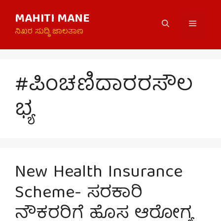
Skip
MAHITI MANE
to
Menu
content
ನಿಖರ ಸುದ್ದಿ ಜಾಲತಾಣ
#ಪಿಂಚಣಿದಾರರಸೌಲ
ಭ್ಯ
New Health Insurance
Scheme- ಸರಕಾರಿ
ನೌಕರರಿಗೆ ಹೊಸ ಆರೋಗ್ಯ