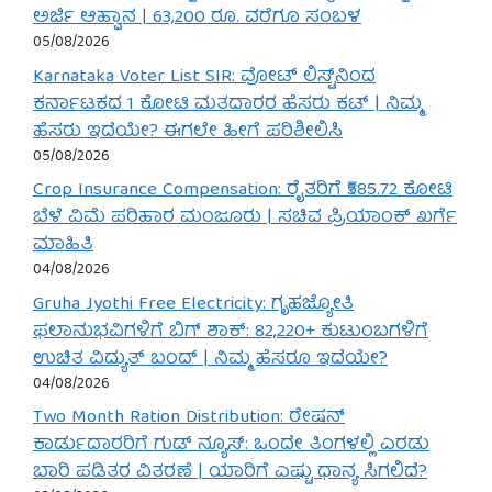
ಅರ್ಜಿ ಆಹ್ವಾನ | 63,200 ರೂ. ವರೆಗೂ ಸಂಬಳ
05/08/2026
Karnataka Voter List SIR: ವೋಟ್ ಲಿಸ್ಟ್‌ನಿಂದ
ಕರ್ನಾಟಕದ 1 ಕೋಟಿ ಮತದಾರರ ಹೆಸರು ಕಟ್ | ನಿಮ್ಮ
ಹೆಸರು ಇದೆಯೇ? ಈಗಲೇ ಹೀಗೆ ಪರಿಶೀಲಿಸಿ
05/08/2026
Crop Insurance Compensation: ರೈತರಿಗೆ ₹585.72 ಕೋಟಿ
ಬೆಳೆ ವಿಮೆ ಪರಿಹಾರ ಮಂಜೂರು | ಸಚಿವ ಪ್ರಿಯಾಂಕ್ ಖರ್ಗೆ
ಮಾಹಿತಿ
04/08/2026
Gruha Jyothi Free Electricity: ಗೃಹಜ್ಯೋತಿ
ಫಲಾನುಭವಿಗಳಿಗೆ ಬಿಗ್ ಶಾಕ್: 82,220+ ಕುಟುಂಬಗಳಿಗೆ
ಉಚಿತ ವಿದ್ಯುತ್ ಬಂದ್ | ನಿಮ್ಮ ಹೆಸರೂ ಇದೆಯೇ?
04/08/2026
Two Month Ration Distribution: ರೇಷನ್
ಕಾರ್ಡುದಾರರಿಗೆ ಗುಡ್ ನ್ಯೂಸ್: ಒಂದೇ ತಿಂಗಳಲ್ಲಿ ಎರಡು
ಬಾರಿ ಪಡಿತರ ವಿತರಣೆ | ಯಾರಿಗೆ ಎಷ್ಟು ಧಾನ್ಯ ಸಿಗಲಿದೆ?