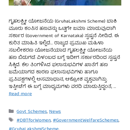
ಗೃಹಲಕ್ಷ್ಮೀ ಯೋಜನೆಯ (GruhaLakshmi Scheme) ಬಾಕಿ
ಮೂರು ಕಂತಿನ ಹಣವನ್ನು ಒಟ್ಟಿಗೇ ಜಮಾ ಮಾಡುವುದಾಗಿ
ಸರ್ಕಾರ (Government of Karnataka) ಸ್ಪಷ್ಟನೆ ನೀಡಿದೆ. ಈ
ಕುರಿತ ಮಾಹಿತಿ ಇಲ್ಲಿದೆ… ರಾಜ್ಯದ ಪ್ರಮುಖ ಮಹಿಳಾ
ಸಬಲೀಕರಣ ಯೋಜನೆಯಾದ ಗೃಹಲಕ್ಷ್ಮೀ ಯೋಜನೆಯ
ಹಣ ಬಿಡುಗಡೆ ವಿಳಂಬದ ಬಗ್ಗೆ ಇದೀಗ ಸರ್ಕಾರದಿಂದ ಸ್ಪಷ್ಟನೆ
ಸಿಕ್ಕಿದೆ. ಕೆಲ ತಿಂಗಳಿAದ ಫಲಾನುಭವಿಗಳ ಖಾತೆಗೆ ಹಣ
ಜಮೆಯಾಗದ ಕಾರಣ ಫಲಾನುಭವಿಗಳು ಹಾಗೂ
ಪ್ರತಿಪಕ್ಷಗಳಲ್ಲಿ ಅಸಮಾಧಾನ, ಆಕ್ರೋಶ ವ್ಯಕ್ತವಾಗಿತ್ತು.
ಇತ್ತೀಚೆಗೆ ಈ ಬಗ್ಗೆ ಮಾಧ್ಯಮಗಳು ವರದಿ ಮಾಡುತ್ತಿದ್ದಂತೆ, …
Read more
Categories
Govt Schemes
,
News
Tags
#DBTforWomen
,
#GovernmentWelfareSchemes
,
#GruhaLakshmiScheme
,