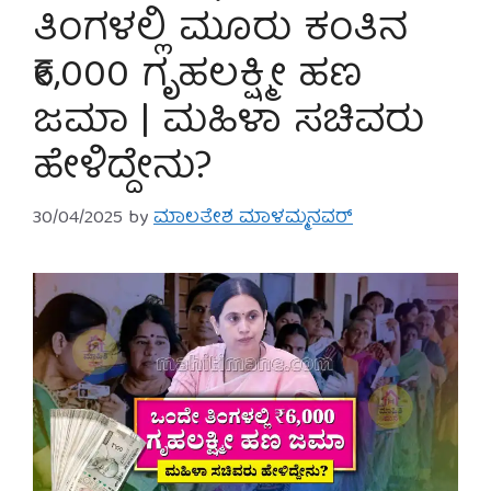
ತಿಂಗಳಲ್ಲಿ ಮೂರು ಕಂತಿನ
₹6,000 ಗೃಹಲಕ್ಷ್ಮೀ ಹಣ
ಜಮಾ | ಮಹಿಳಾ ಸಚಿವರು
ಹೇಳಿದ್ದೇನು?
30/04/2025
by
ಮಾಲತೇಶ ಮಾಳಮ್ಮನವರ್