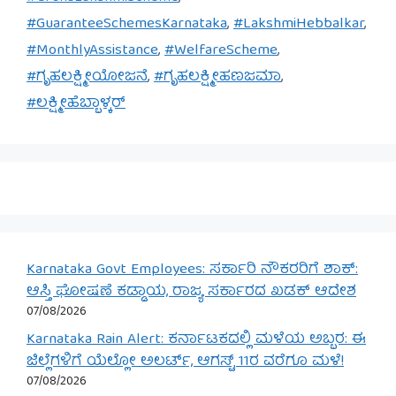
#GuaranteeSchemesKarnataka
,
#LakshmiHebbalkar
,
#MonthlyAssistance
,
#WelfareScheme
,
#ಗೃಹಲಕ್ಷ್ಮೀಯೋಜನೆ
,
#ಗೃಹಲಕ್ಷ್ಮೀಹಣಜಮಾ
,
#ಲಕ್ಷ್ಮೀಹೆಬ್ಬಾಳ್ಕರ್
Karnataka Govt Employees: ಸರ್ಕಾರಿ ನೌಕರರಿಗೆ ಶಾಕ್:
ಆಸ್ತಿ ಘೋಷಣೆ ಕಡ್ಡಾಯ, ರಾಜ್ಯ ಸರ್ಕಾರದ ಖಡಕ್ ಆದೇಶ
07/08/2026
Karnataka Rain Alert: ಕರ್ನಾಟಕದಲ್ಲಿ ಮಳೆಯ ಅಬ್ಬರ: ಈ
ಜಿಲ್ಲೆಗಳಿಗೆ ಯೆಲ್ಲೋ ಅಲರ್ಟ್, ಆಗಸ್ಟ್ 11ರ ವರೆಗೂ ಮಳೆ!
07/08/2026