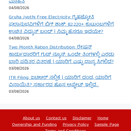
ಮಾಹಿತಿ
04/08/2026
Gruha Jyothi Free Electricity: ಗೃಹಜ್ಯೋತಿ
ಫಲಾನುಭವಿಗಳಿಗೆ ಬಿಗ್ ಶಾಕ್: 82,220+ ಕುಟುಂಬಗಳಿಗೆ
ಉಚಿತ ವಿದ್ಯುತ್ ಬಂದ್ | ನಿಮ್ಮ ಹೆಸರೂ ಇದೆಯೇ?
04/08/2026
Two Month Ration Distribution: ರೇಷನ್
ಕಾರ್ಡುದಾರರಿಗೆ ಗುಡ್ ನ್ಯೂಸ್: ಒಂದೇ ತಿಂಗಳಲ್ಲಿ ಎರಡು
ಬಾರಿ ಪಡಿತರ ವಿತರಣೆ | ಯಾರಿಗೆ ಎಷ್ಟು ಧಾನ್ಯ ಸಿಗಲಿದೆ?
03/08/2026
ITR Filing: ಐಟಿಆರ್ ಸಲ್ಲಿಕೆ | ಯಾರಿಗೆ ದಂಡ, ಯಾರಿಗೆ
ವಿನಾಯಿತಿ? ಸರ್ಕಾರದ ಹೊಸ ಅಪ್ಡೇಟ್ ಇಲ್ಲಿದೆ…
03/08/2026
About us
Contact us
Disclaimer
Home
Ownership and Funding
Privacy Policy
Sample Page