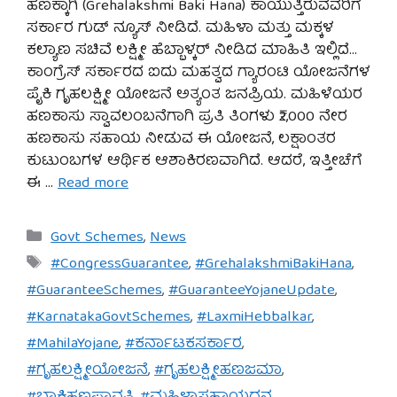
ಹಣಕ್ಕಾಗಿ (Grehalakshmi Baki Hana) ಕಾಯುತ್ತಿರುವವರಿಗೆ
ಸರ್ಕಾರ ಗುಡ್ ನ್ಯೂಸ್ ನೀಡಿದೆ. ಮಹಿಳಾ ಮತ್ತು ಮಕ್ಕಳ
ಕಲ್ಯಾಣ ಸಚಿವೆ ಲಕ್ಷ್ಮೀ ಹೆಬ್ಬಾಳ್ಕರ್ ನೀಡಿದ ಮಾಹಿತಿ ಇಲ್ಲಿದೆ…
ಕಾಂಗ್ರೆಸ್ ಸರ್ಕಾರದ ಐದು ಮಹತ್ವದ ಗ್ಯಾರಂಟಿ ಯೋಜನೆಗಳ
ಪೈಕಿ ಗೃಹಲಕ್ಷ್ಮೀ ಯೋಜನೆ ಅತ್ಯಂತ ಜನಪ್ರಿಯ. ಮಹಿಳೆಯರ
ಹಣಕಾಸು ಸ್ವಾವಲಂಬನೆಗಾಗಿ ಪ್ರತಿ ತಿಂಗಳು ₹2,000 ನೇರ
ಹಣಕಾಸು ಸಹಾಯ ನೀಡುವ ಈ ಯೋಜನೆ, ಲಕ್ಷಾಂತರ
ಕುಟುಂಬಗಳ ಆರ್ಥಿಕ ಆಶಾಕಿರಣವಾಗಿದೆ. ಆದರೆ, ಇತ್ತೀಚೆಗೆ
ಈ …
Read more
Categories
Govt Schemes
,
News
Tags
#CongressGuarantee
,
#GrehalakshmiBakiHana
,
#GuaranteeSchemes
,
#GuaranteeYojaneUpdate
,
#KarnatakaGovtSchemes
,
#LaxmiHebbalkar
,
#MahilaYojane
,
#ಕರ್ನಾಟಕಸರ್ಕಾರ
,
#ಗೃಹಲಕ್ಷ್ಮೀಯೋಜನೆ
,
#ಗೃಹಲಕ್ಷ್ಮೀಹಣಜಮಾ
,