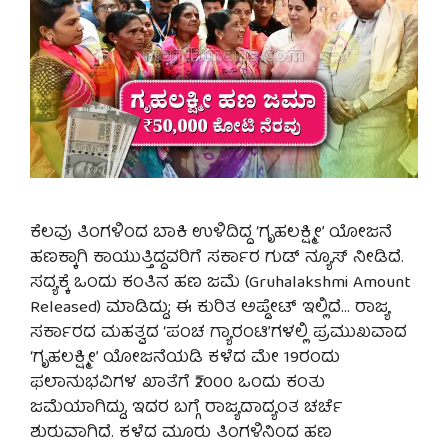
ಕೆಲವು ತಿಂಗಳಿಂದ ಬಾಕಿ ಉಳಿದಿದ್ದ ‘ಗೃಹಲಕ್ಷ್ಮೀ’ ಯೋಜನೆ
ಹಣಕ್ಕಾಗಿ ಕಾಯುತ್ತಿದ್ದವರಿಗೆ ಸರ್ಕಾರ ಗುಡ್ ನ್ಯೂಸ್ ನೀಡಿದೆ.
ಸದ್ಯಕ್ಕೆ ಒಂದು ಕಂತಿನ ಹಣ ಜಮೆ (Gruhalakshmi Amount
Released) ಮಾಡಿದ್ದು; ಈ ಕುರಿತ ಅಪ್ಡೇಟ್ ಇಲ್ಲಿದೆ… ರಾಜ್ಯ
ಸರ್ಕಾರದ ಮಹತ್ವದ ‘ಪಂಚ ಗ್ಯಾರಂಟಿ’ಗಳಲ್ಲಿ ಪ್ರಮುಖವಾದ
‘ಗೃಹಲಕ್ಷ್ಮೀ’ ಯೋಜನೆಯಡಿ ಕಳೆದ ಮೇ 19ರಂದು
ಫಲಾನುಭವಿಗಳ ಖಾತೆಗೆ ₹2000 ಒಂದು ಕಂತು
ಜಮೆಯಾಗಿದ್ದು, ಇದರ ಬಗ್ಗೆ ರಾಜ್ಯದಾದ್ಯಂತ ಚರ್ಚೆ
ಶುರುವಾಗಿದೆ. ಕಳೆದ ಮೂರು ತಿಂಗಳಿನಿಂದ ಹಣ