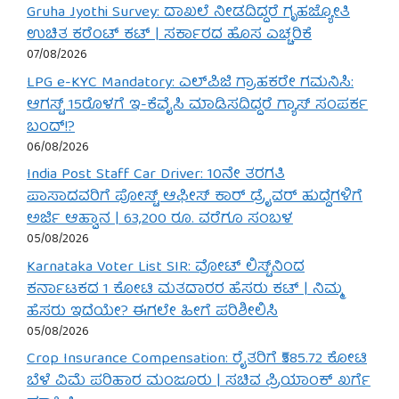
Gruha Jyothi Survey: ದಾಖಲೆ ನೀಡದಿದ್ದರೆ ಗೃಹಜ್ಯೋತಿ
ಉಚಿತ ಕರೆಂಟ್ ಕಟ್ | ಸರ್ಕಾರದ ಹೊಸ ಎಚ್ಚರಿಕೆ
07/08/2026
LPG e-KYC Mandatory: ಎಲ್‌ಪಿಜಿ ಗ್ರಾಹಕರೇ ಗಮನಿಸಿ:
ಆಗಸ್ಟ್ 15ರೊಳಗೆ ಇ-ಕೆವೈಸಿ ಮಾಡಿಸದಿದ್ದರೆ ಗ್ಯಾಸ್ ಸಂಪರ್ಕ
ಬಂದ್!?
06/08/2026
India Post Staff Car Driver: 10ನೇ ತರಗತಿ
ಪಾಸಾದವರಿಗೆ ಪೋಸ್ಟ್ ಆಫೀಸ್ ಕಾರ್ ಡ್ರೈವರ್ ಹುದ್ದೆಗಳಿಗೆ
ಅರ್ಜಿ ಆಹ್ವಾನ | 63,200 ರೂ. ವರೆಗೂ ಸಂಬಳ
05/08/2026
Karnataka Voter List SIR: ವೋಟ್ ಲಿಸ್ಟ್‌ನಿಂದ
ಕರ್ನಾಟಕದ 1 ಕೋಟಿ ಮತದಾರರ ಹೆಸರು ಕಟ್ | ನಿಮ್ಮ
ಹೆಸರು ಇದೆಯೇ? ಈಗಲೇ ಹೀಗೆ ಪರಿಶೀಲಿಸಿ
05/08/2026
Crop Insurance Compensation: ರೈತರಿಗೆ ₹585.72 ಕೋಟಿ
ಬೆಳೆ ವಿಮೆ ಪರಿಹಾರ ಮಂಜೂರು | ಸಚಿವ ಪ್ರಿಯಾಂಕ್ ಖರ್ಗೆ