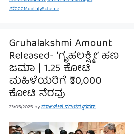
#ಬಾಕಿಹಣಪಾವತಿ
,
#ಮಹಿಳಾಸಹಾಯಧನ
,
#₹2000MonthlyScheme
Gruhalakshmi Amount
Released- ‘ಗೃಹಲಕ್ಷ್ಮೀ’ ಹಣ
ಜಮಾ | 1.25 ಕೋಟಿ
ಮಹಿಳೆಯರಿಗೆ ₹50,000
ಕೋಟಿ ನೆರವು
23/05/2025
by
ಮಾಲತೇಶ ಮಾಳಮ್ಮನವರ್