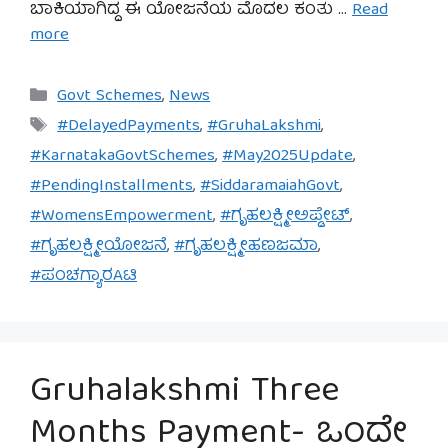
ಬಾಕಿಯಾಗಿದ್ದ ಈ ಯೋಜನೆಯ ಮೊದಲ ಕಂತು …
Read
more
Categories
Govt Schemes
,
News
Tags
#DelayedPayments
,
#GruhaLakshmi
,
#KarnatakaGovtSchemes
,
#May2025Update
,
#PendingInstallments
,
#SiddaramaiahGovt
,
#WomensEmpowerment
,
#ಗೃಹಲಕ್ಷ್ಮೀಅಪ್ಡೇಟ್
,
#ಗೃಹಲಕ್ಷ್ಮೀಯೋಜನೆ
,
#ಗೃಹಲಕ್ಷ್ಮೀಹಣಜಮಾ
,
#ಪಂಚಗ್ಯಾರAಟಿ
Gruhalakshmi Three
Months Payment- ಒಂದೇ