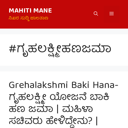
Skip
MAHITI MANE
to
Menu
content
ನಿಖರ ಸುದ್ದಿ ಜಾಲತಾಣ
#ಗೃಹಲಕ್ಷ್ಮೀಹಣಜಮಾ
Grehalakshmi Baki Hana-
ಗೃಹಲಕ್ಷ್ಮೀ ಯೋಜನೆ ಬಾಕಿ
ಹಣ ಜಮಾ | ಮಹಿಳಾ
ಸಚಿವರು ಹೇಳಿದ್ದೇನು? |