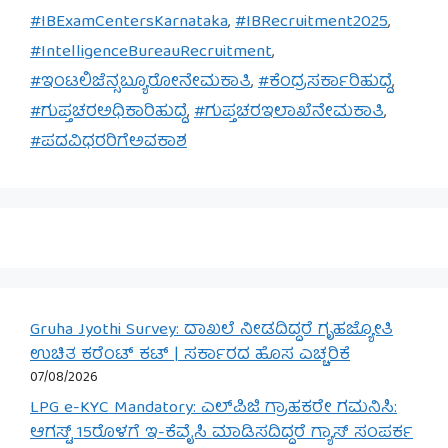
#IBExamCentersKarnataka
,
#IBRecruitment2025
,
#IntelligenceBureauRecruitment
,
#ಇಂಟಲಿಜೆನ್ಸಬ್ಯೂರೋನೇಮಕಾತಿ
,
#ಕೆಂದ್ರಸರ್ಕಾರಿಹುದ್ದೆ
,
#ಗುಪ್ತಚರಅಧಿಕಾರಿಹುದ್ದೆ
,
#ಗುಪ್ತಚರಇಲಾಖೆನೇಮಕಾತಿ
,
#ಪದವಿಧರರಿಗೆಅವಕಾಶ
Gruha Jyothi Survey: ದಾಖಲೆ ನೀಡದಿದ್ದರೆ ಗೃಹಜ್ಯೋತಿ
ಉಚಿತ ಕರೆಂಟ್ ಕಟ್ | ಸರ್ಕಾರದ ಹೊಸ ಎಚ್ಚರಿಕೆ
07/08/2026
LPG e-KYC Mandatory: ಎಲ್‌ಪಿಜಿ ಗ್ರಾಹಕರೇ ಗಮನಿಸಿ:
ಆಗಸ್ಟ್ 15ರೊಳಗೆ ಇ-ಕೆವೈಸಿ ಮಾಡಿಸದಿದ್ದರೆ ಗ್ಯಾಸ್ ಸಂಪರ್ಕ