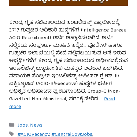
ಕೇಂದ್ರ ಗೃಹ ಸಚಿವಾಲಯದ ಇಂಟಲಿಜೆನ್ಸ್ ಬ್ಯೂರೋದಲ್ಲಿ
3,717 ಗುಪ್ತಚರ ಅಧಿಕಾರಿ ಹುದ್ದೆಗಳಿಗೆ (Intelligence Bureau
ACIO Recruitment) ಅರ್ಜಿ ಆಹ್ವಾನಿಸಲಾಗಿದೆ. ಅರ್ಜಿ
ಸಲ್ಲಿಕೆಯ ಸಂಪೂರ್ಣ ಮಾಹಿತಿ ಇಲ್ಲಿದೆ… ಪೊಲೀಸ್ ಹಾಗೂ
ಗುಪ್ತಚರ ಇಲಾಖೆಯಲ್ಲಿ ಸೇವೆ ಸಲ್ಲಿಸಬಯಸುವ ಆಸೆ ಇರುವ
ಅಭ್ಯರ್ಥಿಗಳಿಗೆ ಕೇಂದ್ರ ಗೃಹ ಸಚಿವಾಲಯದ ಅಧೀನದಲ್ಲಿರುವ
ಇಂಟಲಿಜೆನ್ಸ್ ಬ್ಯೂರೋ (IB) ಮಹತ್ವದ ಅವಕಾಶ ಒದಗಿಸಿದೆ.
ಸಹಾಯಕ ಸೆಂಟ್ರಲ್ ಇಂಟಲಿಜೆನ್ಸ್ ಆಫೀಸರ್ ಗ್ರೇಡ್-II/
ಎಕ್ಸಿಕ್ಯೂಟಿವ್ (ACIO-II/Executive) ಹುದ್ದೆಗಳ ಭರ್ತಿಗೆ
ಅಧಿಕೃತ ಅಧಿಸೂಚನೆ ಪ್ರಕಟಗೊಂಡಿದೆ. Group-C (Non-
Gazetted, Non-Ministerial) ವರ್ಗಕ್ಕೆ ಸೇರಿದ …
Read
more
Categories
Jobs
,
News
Tags
#ACIOVacancy
,
#CentralGovtJobs
,