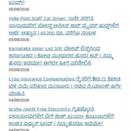
ಬಂದ್!?
06/08/2026
India Post Staff Car Driver: 10ನೇ ತರಗತಿ
ಪಾಸಾದವರಿಗೆ ಪೋಸ್ಟ್ ಆಫೀಸ್ ಕಾರ್ ಡ್ರೈವರ್ ಹುದ್ದೆಗಳಿಗೆ
ಅರ್ಜಿ ಆಹ್ವಾನ | 63,200 ರೂ. ವರೆಗೂ ಸಂಬಳ
05/08/2026
Karnataka Voter List SIR: ವೋಟ್ ಲಿಸ್ಟ್‌ನಿಂದ
ಕರ್ನಾಟಕದ 1 ಕೋಟಿ ಮತದಾರರ ಹೆಸರು ಕಟ್ | ನಿಮ್ಮ
ಹೆಸರು ಇದೆಯೇ? ಈಗಲೇ ಹೀಗೆ ಪರಿಶೀಲಿಸಿ
05/08/2026
Crop Insurance Compensation: ರೈತರಿಗೆ ₹585.72 ಕೋಟಿ
ಬೆಳೆ ವಿಮೆ ಪರಿಹಾರ ಮಂಜೂರು | ಸಚಿವ ಪ್ರಿಯಾಂಕ್ ಖರ್ಗೆ
ಮಾಹಿತಿ
04/08/2026
Gruha Jyothi Free Electricity: ಗೃಹಜ್ಯೋತಿ
ಫಲಾನುಭವಿಗಳಿಗೆ ಬಿಗ್ ಶಾಕ್: 82,220+ ಕುಟುಂಬಗಳಿಗೆ
ಉಚಿತ ವಿದ್ಯುತ್ ಬಂದ್ | ನಿಮ್ಮ ಹೆಸರೂ ಇದೆಯೇ?
04/08/2026