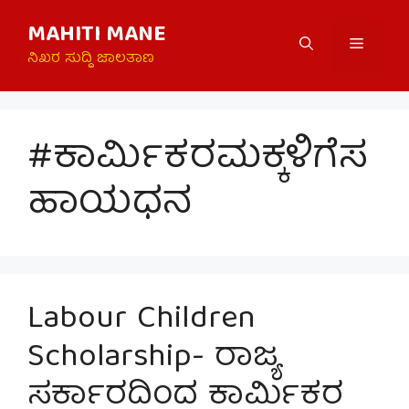
Skip
MAHITI MANE
to
Menu
content
ನಿಖರ ಸುದ್ದಿ ಜಾಲತಾಣ
#ಕಾರ್ಮಿಕರಮಕ್ಕಳಿಗೆಸ
ಹಾಯಧನ
Labour Children
Scholarship- ರಾಜ್ಯ
ಸರ್ಕಾರದಿಂದ ಕಾರ್ಮಿಕರ