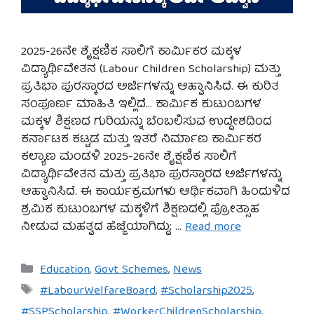
2025-26ನೇ ಶೈಕ್ಷಣಿಕ ಸಾಲಿಗೆ ಕಾರ್ಮಿಕರ ಮಕ್ಕಳ
ವಿದ್ಯಾರ್ಥಿವೇತನ (Labour Children Scholarship) ಮತ್ತು
ಪ್ರತಿಭಾ ಪುರಸ್ಕಾರದ ಅರ್ಜಿಗಳನ್ನು ಆಹ್ವಾನಿಸಿದೆ. ಈ ಕುರಿತ
ಸಂಪೂರ್ಣ ಮಾಹಿತಿ ಇಲ್ಲಿದೆ… ಕಾರ್ಮಿಕ ಕುಟುಂಬಗಳ
ಮಕ್ಕಳ ಶಿಕ್ಷಣದ ಗುರಿಯನ್ನು ಬೆಂಬಲಿಸುವ ಉದ್ದೇಶದಿಂದ
ಕರ್ನಾಟಕ ಕಟ್ಟಡ ಮತ್ತು ಇತರೆ ನಿರ್ಮಾಣ ಕಾರ್ಮಿಕರ
ಕಲ್ಯಾಣ ಮಂಡಳಿ 2025-26ನೇ ಶೈಕ್ಷಣಿಕ ಸಾಲಿಗೆ
ವಿದ್ಯಾರ್ಥಿವೇತನ ಮತ್ತು ಪ್ರತಿಭಾ ಪುರಸ್ಕಾರದ ಅರ್ಜಿಗಳನ್ನು
ಆಹ್ವಾನಿಸಿದೆ. ಈ ಕಾರ್ಯಕ್ರಮಗಳು ಆರ್ಥಿಕವಾಗಿ ಹಿಂದುಳಿದ
ಶ್ರಮಿಕ ಕುಟುಂಬಗಳ ಮಕ್ಕಳಿಗೆ ಶಿಕ್ಷಣದಲ್ಲಿ ಪ್ರೋತ್ಸಾಹ
ನೀಡುವ ಮಹತ್ವದ ಹೆಜ್ಜೆಯಾಗಿದ್ದು; …
Read more
Categories
Education
,
Govt Schemes
,
News
Tags
#LabourWelfareBoard
,
#Scholarship2025
,
#SSPScholarship
,
#WorkerChildrenScholarship
,