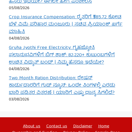
ಹೆಸರು ಇದೆಯೇ? ಈಗಲೇ ಹೀಗೆ ಪರಿಶೀಲಿಸಿ
05/08/2026
Crop Insurance Compensation: ರೈತರಿಗೆ ₹585.72 ಕೋಟಿ
ಬೆಳೆ ವಿಮೆ ಪರಿಹಾರ ಮಂಜೂರು | ಸಚಿವ ಪ್ರಿಯಾಂಕ್ ಖರ್ಗೆ
ಮಾಹಿತಿ
04/08/2026
Gruha Jyothi Free Electricity: ಗೃಹಜ್ಯೋತಿ
ಫಲಾನುಭವಿಗಳಿಗೆ ಬಿಗ್ ಶಾಕ್: 82,220+ ಕುಟುಂಬಗಳಿಗೆ
ಉಚಿತ ವಿದ್ಯುತ್ ಬಂದ್ | ನಿಮ್ಮ ಹೆಸರೂ ಇದೆಯೇ?
04/08/2026
Two Month Ration Distribution: ರೇಷನ್
ಕಾರ್ಡುದಾರರಿಗೆ ಗುಡ್ ನ್ಯೂಸ್: ಒಂದೇ ತಿಂಗಳಲ್ಲಿ ಎರಡು
ಬಾರಿ ಪಡಿತರ ವಿತರಣೆ | ಯಾರಿಗೆ ಎಷ್ಟು ಧಾನ್ಯ ಸಿಗಲಿದೆ?
03/08/2026
About us
Contact us
Disclaimer
Home