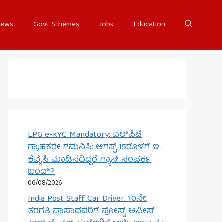
ews
Govt Schemes
Jobs
Education
LPG e-KYC Mandatory: ಎಲ್‌ಪಿಜಿ
ಗ್ರಾಹಕರೇ ಗಮನಿಸಿ: ಆಗಸ್ಟ್ 15ರೊಳಗೆ ಇ-
ಕೆವೈಸಿ ಮಾಡಿಸದಿದ್ದರೆ ಗ್ಯಾಸ್ ಸಂಪರ್ಕ
ಬಂದ್!?
06/08/2026
India Post Staff Car Driver: 10ನೇ
ತರಗತಿ ಪಾಸಾದವರಿಗೆ ಪೋಸ್ಟ್ ಆಫೀಸ್