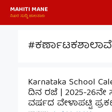
Skip
MAHITI MANE
to
content
ನಿಖರ ಸುದ್ದಿ ಜಾಲತಾಣ
#ಕರ್ಣಾಟಕಶಾಲಾವೇಳ
Karnataka School Cal
ದಿನ ರಜೆ | 2025-26ನೇ 
ವರ್ಷದ ವೇಳಾಪಟ್ಟಿ ಪ್ರ