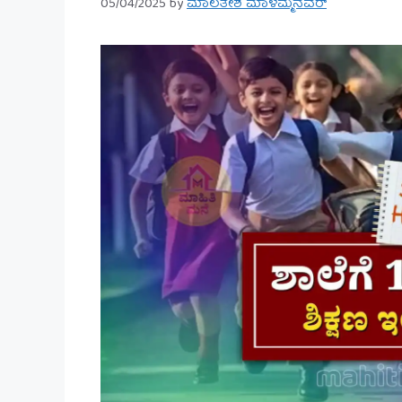
05/04/2025
by
ಮಾಲತೇಶ ಮಾಳಮ್ಮನವರ್