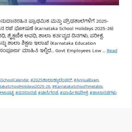
ುದಾನರಹಿತ ಪ್ರಾಥಮಿಕ ಮತ್ತು ಪ್ರೌಢಶಾಲೆಗಳಿಗೆ 2025-
 ದಿನ ರಜೆ ಘೋಷಣೆ (Karnataka School Holidays 2025-26)
ಶೈಕ್ಷಣಿಕ ಅವಧಿ, ಶಾಲಾ ಕರ್ತವ್ಯದ ದಿನಗಳು, ಪರೀಕ್ಷೆ,
ು ಶಾಲಾ ಶಿಕ್ಷಣ ಇಲಾಖೆ (Karnataka Education
ಿತ ಸಂಪೂರ್ಣ ಮಾಹಿತಿ ಇಲ್ಲಿದೆ… Govt Employees Low …
Read
SchoolCalendar
,
#2025ಶಾಲಾಕ್ಯಾಲೆಂಡರ್
,
#AnnualExam
,
takaSchoolHolidays2025-26
,
#KarnatakaSchoolTimetable
,
ಾಪಟ್ಟಿ
,
#ದಸರಾರಜೆ
,
#ಬೇಸಿಗೆರಜೆ
,
#ವಾರ್ಷಿಕಪರೀಕ್ಷೆ
,
#ಶಾಲಾರಜೆಗಳು