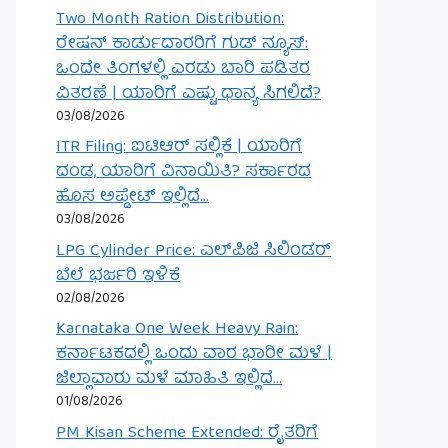
Two Month Ration Distribution:
ರೇಷನ್ ಕಾರ್ಡುದಾರರಿಗೆ ಗುಡ್ ನ್ಯೂಸ್:
ಒಂದೇ ತಿಂಗಳಲ್ಲಿ ಎರಡು ಬಾರಿ ಪಡಿತರ
ವಿತರಣೆ | ಯಾರಿಗೆ ಎಷ್ಟು ಧಾನ್ಯ ಸಿಗಲಿದೆ?
03/08/2026
ITR Filing: ಐಟಿಆರ್ ಸಲ್ಲಿಕೆ | ಯಾರಿಗೆ
ದಂಡ, ಯಾರಿಗೆ ವಿನಾಯಿತಿ? ಸರ್ಕಾರದ
ಹೊಸ ಅಪ್ಡೇಟ್ ಇಲ್ಲಿದೆ…
03/08/2026
LPG Cylinder Price: ಎಲ್‌ಪಿಜಿ ಸಿಲಿಂಡರ್
ಬೆಲೆ ಭರ್ಜರಿ ಇಳಿಕೆ
02/08/2026
Karnataka One Week Heavy Rain:
ಕರ್ನಾಟಕದಲ್ಲಿ ಒಂದು ವಾರ ಭಾರೀ ಮಳೆ |
ಜಿಲ್ಲಾವಾರು ಮಳೆ ಮಾಹಿತಿ ಇಲ್ಲಿದೆ…
01/08/2026
PM Kisan Scheme Extended: ರೈತರಿಗೆ