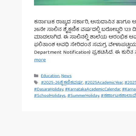
ಕರ್ನಾಟಕ ರಾಜ್ಯದ ಸರ್ಕಾರಿ, ಅನುದಾನಿತ ಹಾಗೂ ಅನ
26ನೇ ಸಾಲಿನ ಶೈಕ್ಷಣಿಕ ವರ್ಷದಲ್ಲಿ ಬರೋಬ್ಬರಿ 123
ಮಾಡಲಾಗಿದೆ. ಈ ಸಾಲಿನಲ್ಲಿ ಶಾಲೆಯ ಆರಂಭಿಕ ಅವಧಿ, 
ಫಲಿತಾಂಶ ಅವಧಿ ಸೇರಿದಂತೆ ಸಮಗ್ರ ವೇಳಾಪಟ್ಟಿಯನ್ನ
Department Notification) ಪ್ರಕಟಿಸಿದೆ. ಈ ಕುರ
more
Categories
Education
,
News
Tags
#2025-26ಶೈಕ್ಷಣಿಕವರ್ಷ
,
#2025AcademicYear
,
#2025
#DasaraHoliday
,
#KarnatakaAcademicCalendar
,
#Karna
#SchoolHolidays
,
#SummerHoliday
,
#ಕರ್ಣಾಟಕಶಾಲಾವೇಳ