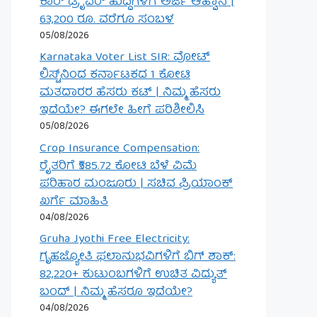
ಕಾರ್ ಡ್ರೈವರ್ ಹುದ್ದೆಗಳಿಗೆ ಅರ್ಜಿ ಆಹ್ವಾನ |
63,200 ರೂ. ವರೆಗೂ ಸಂಬಳ
05/08/2026
Karnataka Voter List SIR: ವೋಟ್
ಲಿಸ್ಟ್‌ನಿಂದ ಕರ್ನಾಟಕದ 1 ಕೋಟಿ
ಮತದಾರರ ಹೆಸರು ಕಟ್ | ನಿಮ್ಮ ಹೆಸರು
ಇದೆಯೇ? ಈಗಲೇ ಹೀಗೆ ಪರಿಶೀಲಿಸಿ
05/08/2026
Crop Insurance Compensation:
ರೈತರಿಗೆ ₹585.72 ಕೋಟಿ ಬೆಳೆ ವಿಮೆ
ಪರಿಹಾರ ಮಂಜೂರು | ಸಚಿವ ಪ್ರಿಯಾಂಕ್
ಖರ್ಗೆ ಮಾಹಿತಿ
04/08/2026
Gruha Jyothi Free Electricity:
ಗೃಹಜ್ಯೋತಿ ಫಲಾನುಭವಿಗಳಿಗೆ ಬಿಗ್ ಶಾಕ್:
82,220+ ಕುಟುಂಬಗಳಿಗೆ ಉಚಿತ ವಿದ್ಯುತ್
ಬಂದ್ | ನಿಮ್ಮ ಹೆಸರೂ ಇದೆಯೇ?
04/08/2026