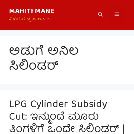
Skip
MAHITI MANE
to
Menu
content
ನಿಖರ ಸುದ್ದಿ ಜಾಲತಾಣ
ಅಡುಗೆ ಅನಿಲ
ಸಿಲಿಂಡರ್
LPG Cylinder Subsidy
Cut: ಇನ್ಮುಂದೆ ಮೂರು
ತಿಂಗಳಿಗೆ ಒಂದೇ ಸಿಲಿಂಡರ್ |