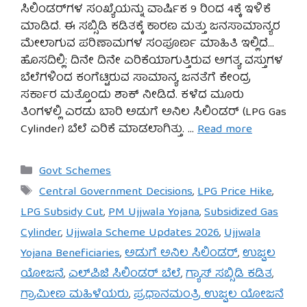
ಸಿಲಿಂಡರ್‌ಗಳ ಸಂಖ್ಯೆಯನ್ನು ವಾರ್ಷಿಕ 9 ರಿಂದ 4ಕ್ಕೆ ಇಳಿಕೆ
ಮಾಡಿದೆ. ಈ ಸಬ್ಸಿಡಿ ಕಡಿತಕ್ಕೆ ಕಾರಣ ಮತ್ತು ಜನಸಾಮಾನ್ಯರ
ಮೇಲಾಗುವ ಪರಿಣಾಮಗಳ ಸಂಪೂರ್ಣ ಮಾಹಿತಿ ಇಲ್ಲಿದೆ…
ಹೊಸದಿಲ್ಲಿ: ದಿನೇ ದಿನೇ ಏರಿಕೆಯಾಗುತ್ತಿರುವ ಅಗತ್ಯ ವಸ್ತುಗಳ
ಬೆಲೆಗಳಿಂದ ಕಂಗೆಟ್ಟಿರುವ ಸಾಮಾನ್ಯ ಜನತೆಗೆ ಕೇಂದ್ರ
ಸರ್ಕಾರ ಮತ್ತೊಂದು ಶಾಕ್ ನೀಡಿದೆ. ಕಳೆದ ಮೂರು
ತಿಂಗಳಲ್ಲಿ ಎರಡು ಬಾರಿ ಅಡುಗೆ ಅನಿಲ ಸಿಲಿಂಡರ್ (LPG Gas
Cylinder) ಬೆಲೆ ಏರಿಕೆ ಮಾಡಲಾಗಿತ್ತು. …
Read more
Categories
Govt Schemes
Tags
Central Government Decisions
,
LPG Price Hike
,
LPG Subsidy Cut
,
PM Ujjwala Yojana
,
Subsidized Gas
Cylinder
,
Ujjwala Scheme Updates 2026
,
Ujjwala
Yojana Beneficiaries
,
ಅಡುಗೆ ಅನಿಲ ಸಿಲಿಂಡರ್
,
ಉಜ್ವಲ
ಯೋಜನೆ
,
ಎಲ್‌ಪಿಜಿ ಸಿಲಿಂಡರ್ ಬೆಲೆ
,
ಗ್ಯಾಸ್ ಸಬ್ಸಿಡಿ ಕಡಿತ
,
ಗ್ರಾಮೀಣ ಮಹಿಳೆಯರು
,
ಪ್ರಧಾನಮಂತ್ರಿ ಉಜ್ವಲ ಯೋಜನೆ