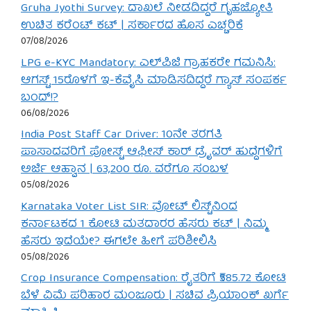
Gruha Jyothi Survey: ದಾಖಲೆ ನೀಡದಿದ್ದರೆ ಗೃಹಜ್ಯೋತಿ
ಉಚಿತ ಕರೆಂಟ್ ಕಟ್ | ಸರ್ಕಾರದ ಹೊಸ ಎಚ್ಚರಿಕೆ
07/08/2026
LPG e-KYC Mandatory: ಎಲ್‌ಪಿಜಿ ಗ್ರಾಹಕರೇ ಗಮನಿಸಿ:
ಆಗಸ್ಟ್ 15ರೊಳಗೆ ಇ-ಕೆವೈಸಿ ಮಾಡಿಸದಿದ್ದರೆ ಗ್ಯಾಸ್ ಸಂಪರ್ಕ
ಬಂದ್!?
06/08/2026
India Post Staff Car Driver: 10ನೇ ತರಗತಿ
ಪಾಸಾದವರಿಗೆ ಪೋಸ್ಟ್ ಆಫೀಸ್ ಕಾರ್ ಡ್ರೈವರ್ ಹುದ್ದೆಗಳಿಗೆ
ಅರ್ಜಿ ಆಹ್ವಾನ | 63,200 ರೂ. ವರೆಗೂ ಸಂಬಳ
05/08/2026
Karnataka Voter List SIR: ವೋಟ್ ಲಿಸ್ಟ್‌ನಿಂದ
ಕರ್ನಾಟಕದ 1 ಕೋಟಿ ಮತದಾರರ ಹೆಸರು ಕಟ್ | ನಿಮ್ಮ
ಹೆಸರು ಇದೆಯೇ? ಈಗಲೇ ಹೀಗೆ ಪರಿಶೀಲಿಸಿ
05/08/2026
Crop Insurance Compensation: ರೈತರಿಗೆ ₹585.72 ಕೋಟಿ
ಬೆಳೆ ವಿಮೆ ಪರಿಹಾರ ಮಂಜೂರು | ಸಚಿವ ಪ್ರಿಯಾಂಕ್ ಖರ್ಗೆ