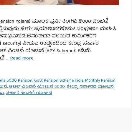
ension Yojana) ಮೂಲಕ ಪ್ರತೀ ತಿಂಗಳು ₹5,000 ಪಿಂಚಣಿ
ಲ್ಲಿಸುವುದು ಹೇಗೆ? ಪ್ರಯೋಜನಗಳೇನು? ಸಂಪೂರ್ಣ ಮಾಹಿತಿ
ಸಂಕಷ್ಟ ಅನುಭವಿಸುವ ಅಸಂಘಟಿತ ವಲಯದ ಕಾರ್ಮಿಕರಿಗೆ
ial security) ನೀಡುವ ಉದ್ದೇಶದಿಂದ ಕೇಂದ್ರ ಸರ್ಕಾರ
್ ಪಿಂಚಣಿ ಯೋಜನೆ (APY Scheme)’. ಕಡಿಮೆ
ಚಣಿ …
Read more
jana 5000 Pension
,
Govt Pension Scheme India
,
Monthly Pension
ಜನೆ
,
ಅಟಲ್ ಪಿಂಚಣಿ ಯೋಜನೆ 5000
,
ಕೇಂದ್ರ ಸರ್ಕಾರದ ಯೋಜನೆ
,
ಳು
,
ಸರ್ಕಾರಿ ಪಿಂಚಣಿ ಯೋಜನೆ