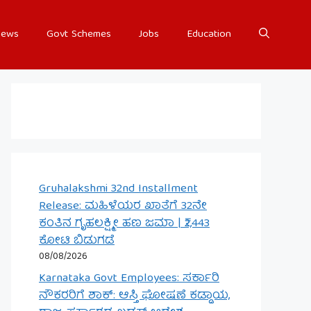
ews
Govt Schemes
Jobs
Education
Gruhalakshmi 32nd Installment
Release: ಮಹಿಳೆಯರ ಖಾತೆಗೆ 32ನೇ
ಕಂತಿನ ಗೃಹಲಕ್ಷ್ಮೀ ಹಣ ಜಮಾ | ₹2,443
ಕೋಟಿ ಬಿಡುಗಡೆ
08/08/2026
Karnataka Govt Employees: ಸರ್ಕಾರಿ
ನೌಕರರಿಗೆ ಶಾಕ್: ಆಸ್ತಿ ಘೋಷಣೆ ಕಡ್ಡಾಯ,