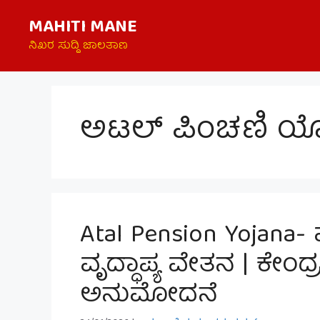
Skip
MAHITI MANE
to
content
ನಿಖರ ಸುದ್ದಿ ಜಾಲತಾಣ
ಅಟಲ್ ಪಿಂಚಣಿ ಯ
Atal Pension Yojana-
ವೃದ್ಧಾಪ್ಯ ವೇತನ | ಕೇಂ
ಅನುಮೋದನೆ