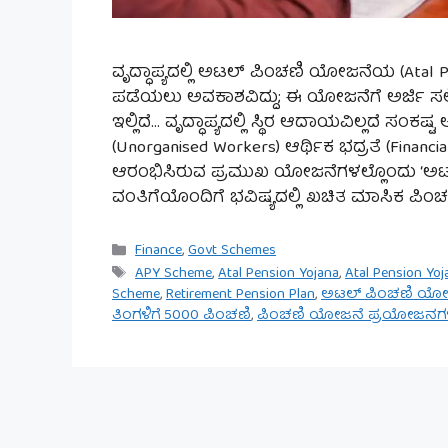
ವೃದ್ಧಾಪ್ಯದಲ್ಲಿ ಅಟಲ್ ಪಿಂಚಣಿ ಯೋಜನೆಯ (Atal P
ಪಡೆಯಲು ಅವಕಾಶವಿದ್ದು; ಈ ಯೋಜನೆಗೆ ಅರ್ಜಿ ಸ
ಇಲ್ಲಿದೆ… ವೃದ್ಧಾಪ್ಯದಲ್ಲಿ ಸ್ಥಿರ ಆದಾಯವಿಲ್ಲದೆ 
(Unorganised Workers) ಆರ್ಥಿಕ ಭದ್ರತೆ (Financ
ಆರಂಭಿಸಿರುವ ಪ್ರಮುಖ ಯೋಜನೆಗಳಲ್ಲೊಂದು ‘ಅಟಲ
ವಂತಿಗೆಯೊಂದಿಗೆ ಭವಿಷ್ಯದಲ್ಲಿ ಖಚಿತ ಮಾಸಿಕ ಪಿಂ
Categories
Finance
,
Govt Schemes
Tags
APY Scheme
,
Atal Pension Yojana
,
Atal Pension Yo
Scheme
,
Retirement Pension Plan
,
ಅಟಲ್ ಪಿಂಚಣಿ ಯೋ
ತಿಂಗಳಿಗೆ 5000 ಪಿಂಚಣಿ
,
ಪಿಂಚಣಿ ಯೋಜನೆ ಪ್ರಯೋಜನಗ