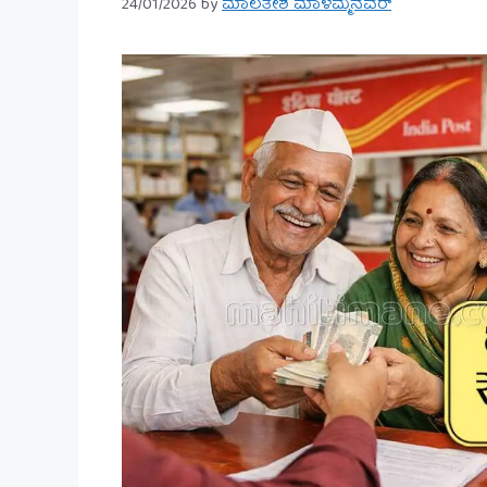
24/01/2026
by
ಮಾಲತೇಶ ಮಾಳಮ್ಮನವರ್