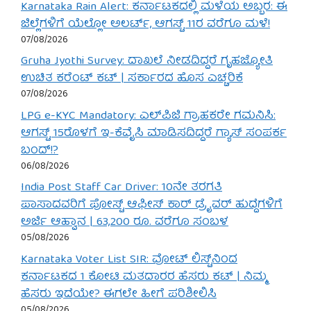
Karnataka Rain Alert: ಕರ್ನಾಟಕದಲ್ಲಿ ಮಳೆಯ ಅಬ್ಬರ: ಈ
ಜಿಲ್ಲೆಗಳಿಗೆ ಯೆಲ್ಲೋ ಅಲರ್ಟ್, ಆಗಸ್ಟ್ 11ರ ವರೆಗೂ ಮಳೆ!
07/08/2026
Gruha Jyothi Survey: ದಾಖಲೆ ನೀಡದಿದ್ದರೆ ಗೃಹಜ್ಯೋತಿ
ಉಚಿತ ಕರೆಂಟ್ ಕಟ್ | ಸರ್ಕಾರದ ಹೊಸ ಎಚ್ಚರಿಕೆ
07/08/2026
LPG e-KYC Mandatory: ಎಲ್‌ಪಿಜಿ ಗ್ರಾಹಕರೇ ಗಮನಿಸಿ:
ಆಗಸ್ಟ್ 15ರೊಳಗೆ ಇ-ಕೆವೈಸಿ ಮಾಡಿಸದಿದ್ದರೆ ಗ್ಯಾಸ್ ಸಂಪರ್ಕ
ಬಂದ್!?
06/08/2026
India Post Staff Car Driver: 10ನೇ ತರಗತಿ
ಪಾಸಾದವರಿಗೆ ಪೋಸ್ಟ್ ಆಫೀಸ್ ಕಾರ್ ಡ್ರೈವರ್ ಹುದ್ದೆಗಳಿಗೆ
ಅರ್ಜಿ ಆಹ್ವಾನ | 63,200 ರೂ. ವರೆಗೂ ಸಂಬಳ
05/08/2026
Karnataka Voter List SIR: ವೋಟ್ ಲಿಸ್ಟ್‌ನಿಂದ
ಕರ್ನಾಟಕದ 1 ಕೋಟಿ ಮತದಾರರ ಹೆಸರು ಕಟ್ | ನಿಮ್ಮ
ಹೆಸರು ಇದೆಯೇ? ಈಗಲೇ ಹೀಗೆ ಪರಿಶೀಲಿಸಿ
05/08/2026