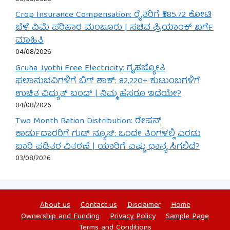
Crop Insurance Compensation: ರೈತರಿಗೆ ₹585.72 ಕೋಟಿ
ಬೆಳೆ ವಿಮೆ ಪರಿಹಾರ ಮಂಜೂರು | ಸಚಿವ ಪ್ರಿಯಾಂಕ್ ಖರ್ಗೆ
ಮಾಹಿತಿ
04/08/2026
Gruha Jyothi Free Electricity: ಗೃಹಜ್ಯೋತಿ
ಫಲಾನುಭವಿಗಳಿಗೆ ಬಿಗ್ ಶಾಕ್: 82,220+ ಕುಟುಂಬಗಳಿಗೆ
ಉಚಿತ ವಿದ್ಯುತ್ ಬಂದ್ | ನಿಮ್ಮ ಹೆಸರೂ ಇದೆಯೇ?
04/08/2026
Two Month Ration Distribution: ರೇಷನ್
ಕಾರ್ಡುದಾರರಿಗೆ ಗುಡ್ ನ್ಯೂಸ್: ಒಂದೇ ತಿಂಗಳಲ್ಲಿ ಎರಡು
ಬಾರಿ ಪಡಿತರ ವಿತರಣೆ | ಯಾರಿಗೆ ಎಷ್ಟು ಧಾನ್ಯ ಸಿಗಲಿದೆ?
03/08/2026
About us
Contact us
Disclaimer
Home
Ownership and Funding
Privacy Policy
Sample Page
Terms and Conditions