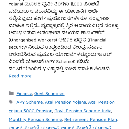
Yojana) ಮೂಲಕ ಪ್ರತೀ ತಿಂಗಳು ₹5,000 ಪಿಂಚಣಿ
ಪಡೆಯಲು ಅವಕಾಶವಿದ್ದು; ಈ ಯೋಜನೆಗೆ ಅರ್ಜಿ
ಸಲ್ಲಿಸುವುದು ಹೇಗೆ? ಪ್ರಯೋಜನಗಳೇನು? ಸಂಪೂರ್ಣ
ಮಾಹಿತಿ ಇಲ್ಲಿದೆ… ವೃದ್ಧಾಪ್ಯದಲ್ಲಿ ಸ್ಥಿರ ಆದಾಯವಿಲ್ಲದೆ ಸಂಕಷ್ಟ
ಅನುಭವಿಸುವ ಅಸಂಘಟಿತ ವಲಯದ ಕಾರ್ಮಿಕರಿಗೆ
(Unorganised Workers) ಆರ್ಥಿಕ ಭದ್ರತೆ (Financial
security) ನೀಡುವ ಉದ್ದೇಶದಿಂದ ಕೇಂದ್ರ ಸರ್ಕಾರ
ಆರಂಭಿಸಿರುವ ಪ್ರಮುಖ ಯೋಜನೆಗಳಲ್ಲೊಂದು ‘ಅಟಲ್
ಪಿಂಚಣಿ ಯೋಜನೆ (APY Scheme)’. ಕಡಿಮೆ
ವಂತಿಗೆಯೊಂದಿಗೆ ಭವಿಷ್ಯದಲ್ಲಿ ಖಚಿತ ಮಾಸಿಕ ಪಿಂಚಣಿ …
Read more
Categories
Finance
,
Govt Schemes
Tags
APY Scheme
,
Atal Pension Yojana
,
Atal Pension
Yojana 5000 Pension
,
Govt Pension Scheme India
,
Monthly Pension Scheme
,
Retirement Pension Plan
,
ಅಟಲ್ ಪಿಂಚಣಿ ಯೋಜನೆ
,
ಅಟಲ್ ಪಿಂಚಣಿ ಯೋಜನೆ