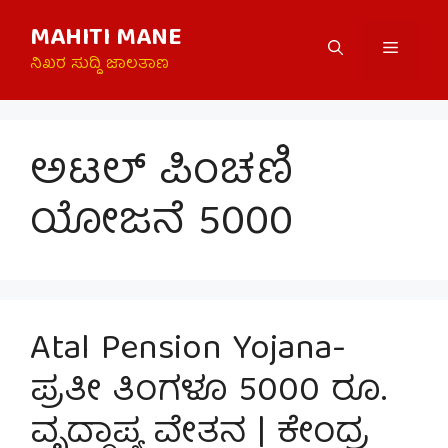
Skip
MAHITI MANE
to
Menu
content
ನಿಖರ ಸುದ್ದಿ ಜಾಲತಾಣ
ಅಟಲ್ ಪಿಂಚಣಿ
ಯೋಜನೆ 5000
Atal Pension Yojana-
ಪ್ರತೀ ತಿಂಗಳೂ 5000 ರೂ.
ವೃದ್ಧಾಪ್ಯ ವೇತನ | ಕೇಂದ್ರ