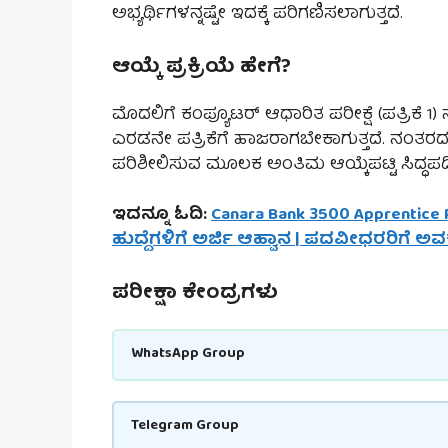
ಅಭ್ಯರ್ಥಿಗಳನ್ನಷ್ಟೇ ಇದಕ್ಕೆ ಪರಿಗಣಿಸಲಾಗುತ್ತದೆ.
ಆಯ್ಕೆ ಪ್ರಕ್ರಿಯೆ ಹೇಗೆ?
ಮೊದಲಿಗೆ ಕಂಪ್ಯೂಟರ್ ಆಧಾರಿತ ಪರೀಕ್ಷೆ (ಪತ್ರಿಕೆ 1)
ಎರಡನೇ ಪತ್ರಿಕೆಗೆ ಹಾಜರಾಗಬೇಕಾಗುತ್ತದೆ. ನಂತರದಲ್
ಪರಿಶೀಲಿಸುವ ಮೂಲಕ ಅಂತಿಮ ಆಯ್ಕೆಪಟ್ಟಿ ಸಿದ್ಧಪಡಿ
ಇದನ್ನೂ ಓದಿ:
Canara Bank 3500 Apprentice 
ಹುದ್ದೆಗಳಿಗೆ ಅರ್ಜಿ ಆಹ್ವಾನ | ಪದವೀಧರರಿಗೆ ಅ
ಪರೀಕ್ಷಾ ಕೇಂದ್ರಗಳು
WhatsApp Group
Telegram Group