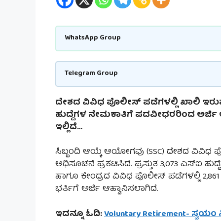
WhatsApp Group
Telegram Group
ದೇಶದ ವಿವಿಧ ಪೊಲೀಸ್ ಪಡೆಗಳಲ್ಲಿ ಖಾಲಿ ಇರುವ ಸಬ
ಹುದ್ದೆಗಳ ನೇಮಕಾತಿಗೆ ಪದವೀಧರರಿಂದ ಅರ್ಜಿ ಆ
ಇಲ್ಲಿದೆ…
ಸಿಬ್ಬಂದಿ ಆಯ್ಕೆ ಆಯೋಗವು (SSC) ದೇಶದ ವಿವಿಧ ಪೊಲ
ಅಧಿಸೂಚನೆ ಪ್ರಕಟಿಸಿದೆ. ಪ್ರಸ್ತುತ 3,073 ಎಸ್‌ಐ ಹುದ್ದ
ಹಾಗೂ ಕೇಂದ್ರದ ವಿವಿಧ ಪೊಲೀಸ್ ಪಡೆಗಳಲ್ಲಿ 2,861 ಹುದ್
ಭರ್ತಿಗೆ ಅರ್ಜಿ ಆಹ್ವಾನಿಸಲಾಗಿದೆ.
ಇದನ್ನೂ ಓದಿ:
Voluntary Retirement- ಸ್ವಯಂ ನಿವ