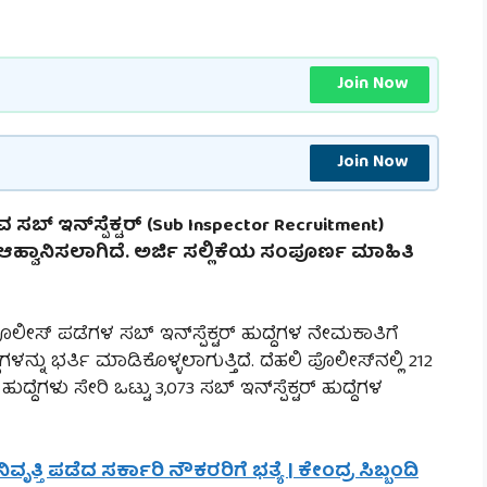
Join Now
Join Now
್ ಇನ್‌ಸ್ಪೆಕ್ಟರ್ (Sub Inspector Recruitment)
ಹ್ವಾನಿಸಲಾಗಿದೆ. ಅರ್ಜಿ ಸಲ್ಲಿಕೆಯ ಸಂಪೂರ್ಣ ಮಾಹಿತಿ
ೀಸ್ ಪಡೆಗಳ ಸಬ್ ಇನ್‌ಸ್ಪೆಕ್ಟರ್ ಹುದ್ದೆಗಳ ನೇಮಕಾತಿಗೆ
ೆಗಳನ್ನು ಭರ್ತಿ ಮಾಡಿಕೊಳ್ಳಲಾಗುತ್ತಿದೆ. ದೆಹಲಿ ಪೊಲೀಸ್‌ನಲ್ಲಿ 212
ದೆಗಳು ಸೇರಿ ಒಟ್ಟು 3,073 ಸಬ್ ಇನ್‌ಸ್ಪೆಕ್ಟರ್ ಹುದ್ದೆಗಳ
ೃತ್ತಿ ಪಡೆದ ಸರ್ಕಾರಿ ನೌಕರರಿಗೆ ಭತ್ಯೆ | ಕೇಂದ್ರ ಸಿಬ್ಬಂದಿ