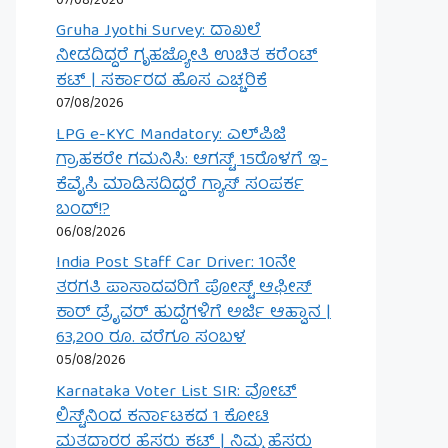
07/08/2026
Gruha Jyothi Survey: ದಾಖಲೆ
ನೀಡದಿದ್ದರೆ ಗೃಹಜ್ಯೋತಿ ಉಚಿತ ಕರೆಂಟ್
ಕಟ್ | ಸರ್ಕಾರದ ಹೊಸ ಎಚ್ಚರಿಕೆ
07/08/2026
LPG e-KYC Mandatory: ಎಲ್‌ಪಿಜಿ
ಗ್ರಾಹಕರೇ ಗಮನಿಸಿ: ಆಗಸ್ಟ್ 15ರೊಳಗೆ ಇ-
ಕೆವೈಸಿ ಮಾಡಿಸದಿದ್ದರೆ ಗ್ಯಾಸ್ ಸಂಪರ್ಕ
ಬಂದ್!?
06/08/2026
India Post Staff Car Driver: 10ನೇ
ತರಗತಿ ಪಾಸಾದವರಿಗೆ ಪೋಸ್ಟ್ ಆಫೀಸ್
ಕಾರ್ ಡ್ರೈವರ್ ಹುದ್ದೆಗಳಿಗೆ ಅರ್ಜಿ ಆಹ್ವಾನ |
63,200 ರೂ. ವರೆಗೂ ಸಂಬಳ
05/08/2026
Karnataka Voter List SIR: ವೋಟ್
ಲಿಸ್ಟ್‌ನಿಂದ ಕರ್ನಾಟಕದ 1 ಕೋಟಿ
ಮತದಾರರ ಹೆಸರು ಕಟ್ | ನಿಮ್ಮ ಹೆಸರು