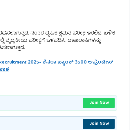
 ನಡೆಸಲಾಗುತ್ತದೆ. ನಂತರ ದೈಹಿಕ ಕ್ಷಮತೆ ಪರೀಕ್ಷೆ ಇರಲಿದೆ. ಬಳಿಕ
ಲಿ ವೈದ್ಯಕೀಯ ಪರೀಕ್ಷೆಗೆ ಒಳಪಡಿಸಿ, ದಾಖಲಾತಿಗಳನ್ನು
ಸಲಾಗುತ್ತದೆ.
Recruitment 2025- ಕೆನರಾ ಬ್ಯಾಂಕ್ 3500 ಅಪ್ರೆಂಟೀಸ್
ವಕಾಶ
Join Now
Join Now