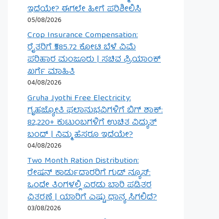
ಇದೆಯೇ? ಈಗಲೇ ಹೀಗೆ ಪರಿಶೀಲಿಸಿ
05/08/2026
Crop Insurance Compensation:
ರೈತರಿಗೆ ₹585.72 ಕೋಟಿ ಬೆಳೆ ವಿಮೆ
ಪರಿಹಾರ ಮಂಜೂರು | ಸಚಿವ ಪ್ರಿಯಾಂಕ್
ಖರ್ಗೆ ಮಾಹಿತಿ
04/08/2026
Gruha Jyothi Free Electricity:
ಗೃಹಜ್ಯೋತಿ ಫಲಾನುಭವಿಗಳಿಗೆ ಬಿಗ್ ಶಾಕ್:
82,220+ ಕುಟುಂಬಗಳಿಗೆ ಉಚಿತ ವಿದ್ಯುತ್
ಬಂದ್ | ನಿಮ್ಮ ಹೆಸರೂ ಇದೆಯೇ?
04/08/2026
Two Month Ration Distribution:
ರೇಷನ್ ಕಾರ್ಡುದಾರರಿಗೆ ಗುಡ್ ನ್ಯೂಸ್:
ಒಂದೇ ತಿಂಗಳಲ್ಲಿ ಎರಡು ಬಾರಿ ಪಡಿತರ
ವಿತರಣೆ | ಯಾರಿಗೆ ಎಷ್ಟು ಧಾನ್ಯ ಸಿಗಲಿದೆ?
03/08/2026