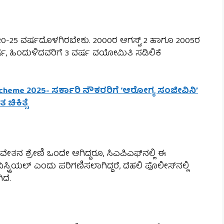
ಳು 20-25 ವರ್ಷದೊಳಗಿರಬೇಕು. 2000ರ ಆಗಸ್ಟ್ 2 ಹಾಗೂ 2005ರ
ವರ್ಷ, ಹಿಂದುಳಿದವರಿಗೆ 3 ವರ್ಷ ವಯೋಮಿತಿ ಸಡಿಲಿಕೆ
Scheme 2025- ಸರ್ಕಾರಿ ನೌಕರರಿಗೆ ‘ಆರೋಗ್ಯ ಸಂಜೀವಿನಿ’
ಿಕಿತ್ಸೆ
400 ವೇತನ ಶ್ರೇಣಿ ಒಂದೇ ಆಗಿದ್ದರೂ, ಸಿಎಪಿಎಫ್‌ನಲ್ಲಿ ಈ
ನಿಸ್ಟ್ರಿಯಲ್ ಎಂದು ಪರಿಗಣಿಸಲಾಗಿದ್ದರೆ, ದೆಹಲಿ ಪೊಲೀಸ್‌ನಲ್ಲಿ
ಿದೆ.