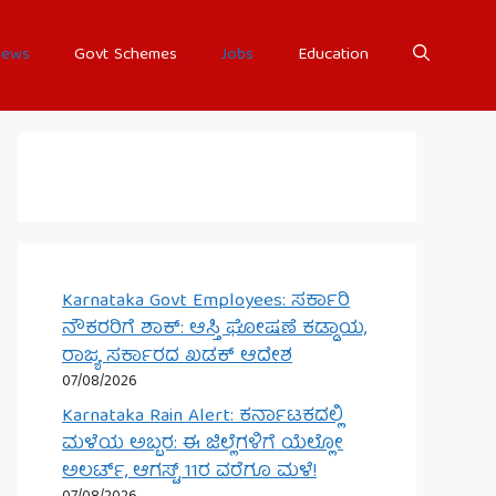
ews
Govt Schemes
Jobs
Education
Karnataka Govt Employees: ಸರ್ಕಾರಿ
ನೌಕರರಿಗೆ ಶಾಕ್: ಆಸ್ತಿ ಘೋಷಣೆ ಕಡ್ಡಾಯ,
ರಾಜ್ಯ ಸರ್ಕಾರದ ಖಡಕ್ ಆದೇಶ
07/08/2026
Karnataka Rain Alert: ಕರ್ನಾಟಕದಲ್ಲಿ
ಮಳೆಯ ಅಬ್ಬರ: ಈ ಜಿಲ್ಲೆಗಳಿಗೆ ಯೆಲ್ಲೋ
ಅಲರ್ಟ್, ಆಗಸ್ಟ್ 11ರ ವರೆಗೂ ಮಳೆ!