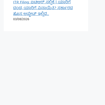
ITR Filing: ಐಟಿಆರ್ ಸಲ್ಲಿಕೆ | ಯಾರಿಗೆ
ದಂಡ, ಯಾರಿಗೆ ವಿನಾಯಿತಿ? ಸರ್ಕಾರದ
ಹೊಸ ಅಪ್ಡೇಟ್ ಇಲ್ಲಿದೆ…
03/08/2026