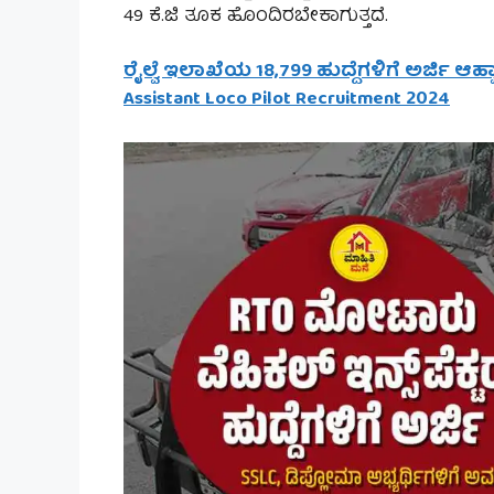
49 ಕೆ.ಜಿ ತೂಕ ಹೊಂದಿರಬೇಕಾಗುತ್ತದೆ.
ರೈಲ್ವೆ ಇಲಾಖೆಯ 18,799 ಹುದ್ದೆಗಳಿಗೆ ಅರ್ಜಿ ಆಹ್ವಾ
Assistant Loco Pilot Recruitment 2024