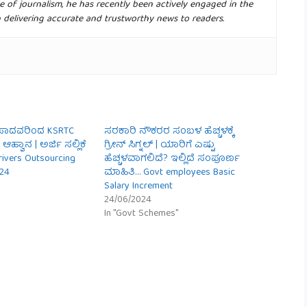
e of journalism, he has recently been actively engaged in the
n delivering accurate and trustworthy news to readers.
ಾಸಾದವರಿಂದ KSRTC
ಸರಕಾರಿ ನೌಕರರ ಸಂಬಳ ಹೆಚ್ಚಳಕ್ಕೆ
ಿ ಆಹ್ವಾನ | ಅರ್ಜಿ ಸಲ್ಲಿಕೆ
ಗ್ರೀನ್ ಸಿಗ್ನಲ್ | ಯಾರಿಗೆ ಎಷ್ಟು
ivers Outsourcing
ಹೆಚ್ಚಳವಾಗಲಿದೆ? ಇಲ್ಲಿದೆ ಸಂಪೂರ್ಣ
024
ಮಾಹಿತಿ… Govt employees Basic
Salary Increment
24/06/2024
In "Govt Schemes"