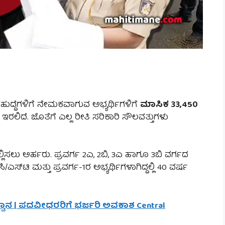
ದ್ದೆಗಳಿಗೆ ನೇಮಕವಾಗುವ ಅಭ್ಯರ್ಥಿಗಳಿಗೆ
ಮಾಸಿಕ 33,450
ರಲಿದೆ. ಜೊತೆಗೆ ಎಲ್ಲ ರೀತಿ ಸರಿಕಾರಿ ಸೌಲವತ್ತುಗಳು
ಲಿಸಲು ಅರ್ಹರು. ಪ್ರವರ್ಗ 2ಎ, 2ಬಿ, 3ಎ ಹಾಗೂ 3ಬಿ ವರ್ಗದ
ಸಿ/ಎಸ್‌ಟಿ ಮತ್ತು ಪ್ರವರ್ಗ-1ರ ಅಭ್ಯರ್ಥಿಗಳಾಗಿದ್ದಲ್ಲಿ 40 ವರ್ಷ
ಆಹ್ವಾನ | ಪದವೀಧರರಿಗೆ ಭರ್ಜರಿ ಅವಕಾಶ Central