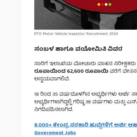
RTO Motor Vehicle Inspector Recruitment 2024
ಸ೦ಬಳ ಹಾಗೂ ವಯೋಮಿತಿ ವಿವರ
ಸಾರಿಗೆ ಇಲಾಖೆಯ ಮೋಟಾರು ವಾಹನ ನಿರೀಕ್ಷಕರು ಹು
ರೂಪಾಯಿಂದ 62,600 ರೂಪಾಯಿ
ವರೆಗೆ ವೇತನ ಇ
ಅನ್ವಯವಾಗಲಿವೆ.
18 ರಿಂದ 35 ವರ್ಷದೊಳಗಿನ ಅಭ್ಯರ್ಥಿಗಳು ಅರ್ಜಿ ಸಲ್
ಅಭ್ಯರ್ಥಿಗಳಾಗಿದ್ದಲ್ಲಿ ಗರಿಷ್ಠ 38 ವರ್ಷಗಳು ಮತ್ತು ಎಸ್‌
ನಿಗದಿಪಡಿಸಲಾಗಿದೆ.
8,000+ ಕೇಂದ್ರ ಸರಕಾರಿ ಹುದ್ದೆಗಳಿಗೆ ಅರ್ಜಿ 
Government Jobs