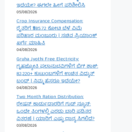
ಇದೆಯೇ? ಈಗಲೇ ಹೀಗೆ ಪರಿಶೀಲಿಸಿ
05/08/2026
Crop Insurance Compensation:
ರೈತರಿಗೆ ₹585.72 ಕೋಟಿ ಬೆಳೆ ವಿಮೆ
ಪರಿಹಾರ ಮಂಜೂರು | ಸಚಿವ ಪ್ರಿಯಾಂಕ್
ಖರ್ಗೆ ಮಾಹಿತಿ
04/08/2026
Gruha Jyothi Free Electricity:
ಗೃಹಜ್ಯೋತಿ ಫಲಾನುಭವಿಗಳಿಗೆ ಬಿಗ್ ಶಾಕ್:
82,220+ ಕುಟುಂಬಗಳಿಗೆ ಉಚಿತ ವಿದ್ಯುತ್
ಬಂದ್ | ನಿಮ್ಮ ಹೆಸರೂ ಇದೆಯೇ?
04/08/2026
Two Month Ration Distribution:
ರೇಷನ್ ಕಾರ್ಡುದಾರರಿಗೆ ಗುಡ್ ನ್ಯೂಸ್:
ಒಂದೇ ತಿಂಗಳಲ್ಲಿ ಎರಡು ಬಾರಿ ಪಡಿತರ
ವಿತರಣೆ | ಯಾರಿಗೆ ಎಷ್ಟು ಧಾನ್ಯ ಸಿಗಲಿದೆ?
03/08/2026