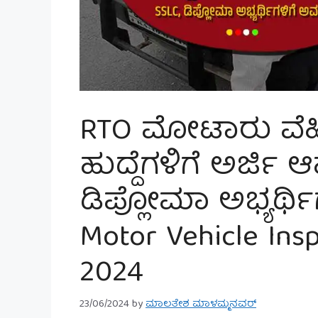
RTO ಮೋಟಾರು ವೆಹಿಕಲ
ಹುದ್ದೆಗಳಿಗೆ ಅರ್ಜಿ ಆ
ಡಿಪ್ಲೋಮಾ ಅಭ್ಯರ್ಥ
Motor Vehicle Ins
2024
23/06/2024
by
ಮಾಲತೇಶ ಮಾಳಮ್ಮನವರ್