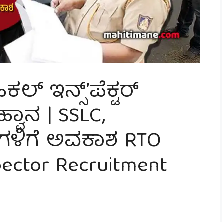
್ ಇನ್ಸ್’ಪೆಕ್ಟರ್
ಹ್ವಾನ | SSLC,
ಿಗಳಿಗೆ ಅವಕಾಶ RTO
pector Recruitment