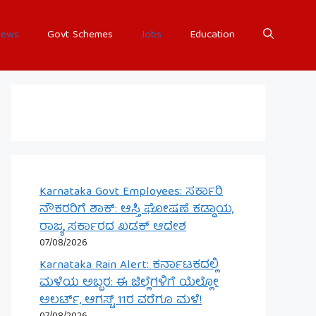
ews
Govt Schemes
Jobs
Education
Karnataka Govt Employees: ಸರ್ಕಾರಿ
ನೌಕರರಿಗೆ ಶಾಕ್: ಆಸ್ತಿ ಘೋಷಣೆ ಕಡ್ಡಾಯ,
ರಾಜ್ಯ ಸರ್ಕಾರದ ಖಡಕ್ ಆದೇಶ
07/08/2026
Karnataka Rain Alert: ಕರ್ನಾಟಕದಲ್ಲಿ
ಮಳೆಯ ಅಬ್ಬರ: ಈ ಜಿಲ್ಲೆಗಳಿಗೆ ಯೆಲ್ಲೋ
ಅಲರ್ಟ್, ಆಗಸ್ಟ್ 11ರ ವರೆಗೂ ಮಳೆ!