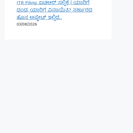
ITR Filing: ಐಟಿಆರ್ ಸಲ್ಲಿಕೆ | ಯಾರಿಗೆ
ದಂಡ, ಯಾರಿಗೆ ವಿನಾಯಿತಿ? ಸರ್ಕಾರದ
ಹೊಸ ಅಪ್ಡೇಟ್ ಇಲ್ಲಿದೆ…
03/08/2026