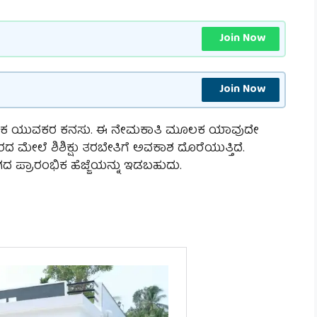
Join Now
Join Now
 ಅನೇಕ ಯುವಕರ ಕನಸು. ಈ ನೇಮಕಾತಿ ಮೂಲಕ ಯಾವುದೇ
ಆಧಾರದ ಮೇಲೆ ಶಿಶಿಕ್ಷು ತರಬೇತಿಗೆ ಅವಕಾಶ ದೊರೆಯುತ್ತಿದೆ.
ೋಗದ ಪ್ರಾರಂಭಿಕ ಹೆಜ್ಜೆಯನ್ನು ಇಡಬಹುದು.