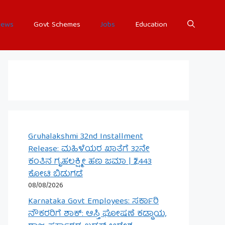
ews
Govt Schemes
Jobs
Education
Gruhalakshmi 32nd Installment
Release: ಮಹಿಳೆಯರ ಖಾತೆಗೆ 32ನೇ
ಕಂತಿನ ಗೃಹಲಕ್ಷ್ಮೀ ಹಣ ಜಮಾ | ₹2,443
ಕೋಟಿ ಬಿಡುಗಡೆ
08/08/2026
Karnataka Govt Employees: ಸರ್ಕಾರಿ
ನೌಕರರಿಗೆ ಶಾಕ್: ಆಸ್ತಿ ಘೋಷಣೆ ಕಡ್ಡಾಯ,