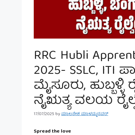
RRC Hubli Apprent
2025- SSLC, ITI 
ಮೈಸೂರು, ಹುಬ್ಬಳ್ಳಿ 
ನೈಋತ್ಯ ವಲಯ ರೈಲ್ವೆ
17/07/2025
by
ಮಾಲತೇಶ ಮಾಳಮ್ಮನವರ್
Spread the love