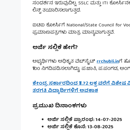
ಸಂದರ್ಶನ ಇರುವುದಿಲ್ಲ. SSLC ಮತ್ತು ITI ಕೋರ್ಸಿನ
ಲಿಸ್ಟ್ ತಯಾರಿಸಲಾಗುತ್ತದೆ.
ಐಟಿಐ ಕೋರ್ಸಿಗೆ National/State Council for Vo
ಪ್ರಮಾಣಪತ್ರಗಳು ಮಾತ್ರ ಮಾನ್ಯವಾಗುತ್ತವೆ.
ಅರ್ಜಿ ಸಲ್ಲಿಕೆ ಹೇಗೆ?
ಅಭ್ಯರ್ಥಿಗಳು ಅಧಿಕೃತ ವೆಬ್‌ಸೈಟ್
rrchubli.in
ಗೆ ಹ
₹100 ನಿಗದಿಪಡಿಸಲಾಗಿದ್ದು; ಪ.ಜಾತಿ, ಪ.ಪಂಗಡ, ಅಂ
ಕೇಂದ್ರ ಸರ್ಕಾರದಿಂದ ₹3.72 ಲಕ್ಷ ವರೆಗೆ ವಿಶೇಷ
ತರಗತಿ ವಿದ್ಯಾರ್ಥಿಗಳಿಗೆ ಅವಕಾಶ
ಪ್ರಮುಖ ದಿನಾಂಕಗಳು
ಅರ್ಜಿ ಸಲ್ಲಿಕೆ ಪ್ರಾರಂಭ: 14-07-2025
ಅರ್ಜಿ ಸಲ್ಲಿಕೆ ಕೊನೆ: 13-08-2025