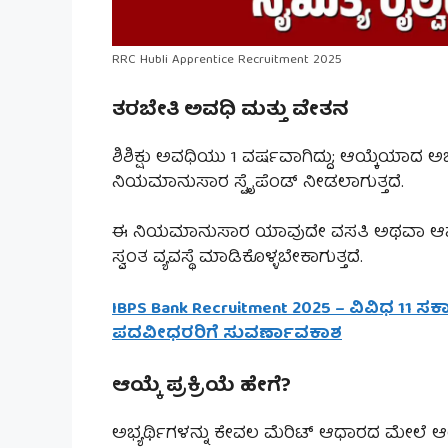
RRC Hubli Apprentice Recruitment 2025
ತರಬೇತಿ ಅವಧಿ ಮತ್ತು ವೇತನ
ಶಿಶಿಕ್ಷು ಅವಧಿಯು 1 ವರ್ಷವಾಗಿದ್ದು; ಆಯ್ಕೆಯಾದ ಅಭ
ನಿಯಮಾನುಸಾರ ಸ್ಟೈಪೆಂಡ್ ನೀಡಲಾಗುತ್ತದೆ.
ಈ ನಿಯಮಾನುಸಾರ ಯಾವುದೇ ವಸತಿ ಅಥವಾ ಆಹಾರ ಸೌ
ಸ್ವಂತ ವ್ಯವಸ್ಥೆ ಮಾಡಿಕೊಳ್ಳಬೇಕಾಗುತ್ತದೆ.
IBPS Bank Recruitment 2025 – ವಿವಿಧ 11 ಸರ್ಕಾರ
ಪದವೀಧರರಿಗೆ ಸುವರ್ಣಾವಕಾಶ
ಆಯ್ಕೆ ಪ್ರಕ್ರಿಯೆ ಹೇಗೆ?
ಅಭ್ಯರ್ಥಿಗಳನ್ನು ಕೇವಲ ಮೆರಿಟ್ ಆಧಾರದ ಮೇಲೆ ಆಯ್