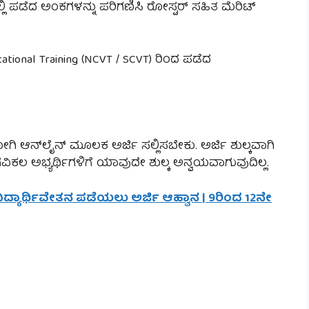
ಲ್ಲಿ ಪಡೆದ ಅಂಕಗಳನ್ನು ಪರಿಗಣಿಸಿ ರೋಸ್ಟರ್ ಸಹಿತ ಮೆರಿಟ್
cational Training (NCVT / SCVT) ರಿಂದ ಪಡೆದ
ೋಗಿ ಆನ್‌ಲೈನ್ ಮೂಲಕ ಅರ್ಜಿ ಸಲ್ಲಿಸಬೇಕು. ಅರ್ಜಿ ಶುಲ್ಕವಾಗಿ
ಗವಿಕಲ ಅಭ್ಯರ್ಥಿಗಳಿಗೆ ಯಾವುದೇ ಶುಲ್ಕ ಅನ್ವಯವಾಗುವುದಿಲ್ಲ.
 ವಿದ್ಯಾರ್ಥಿವೇತನ ಪಡೆಯಲು ಅರ್ಜಿ ಆಹ್ವಾನ | 9ರಿಂದ 12ನೇ