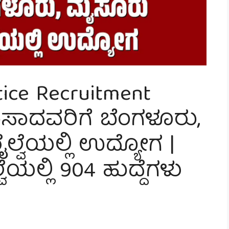
ice Recruitment
ಪಾಸಾದವರಿಗೆ ಬೆಂಗಳೂರು,
ರೈಲ್ವೆಯಲ್ಲಿ ಉದ್ಯೋಗ |
ಯಲ್ಲಿ 904 ಹುದ್ದೆಗಳು