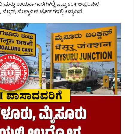
ತ್ತು ಕಾರ್ಯಾಗಾರಗಳಲ್ಲಿ ಒಟ್ಟು 904 ಅಪ್ರೆಂಟಿಸ್
, ವೆಲ್ಡರ್, ಮೆಕ್ಯಾನಿಕ್ ಟ್ರೇಡ್‌ಗಳಲ್ಲಿ ಲಭ್ಯವಿವೆ.