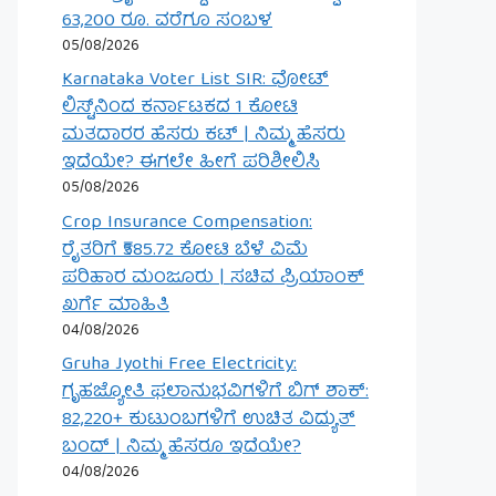
63,200 ರೂ. ವರೆಗೂ ಸಂಬಳ
05/08/2026
Karnataka Voter List SIR: ವೋಟ್
ಲಿಸ್ಟ್‌ನಿಂದ ಕರ್ನಾಟಕದ 1 ಕೋಟಿ
ಮತದಾರರ ಹೆಸರು ಕಟ್ | ನಿಮ್ಮ ಹೆಸರು
ಇದೆಯೇ? ಈಗಲೇ ಹೀಗೆ ಪರಿಶೀಲಿಸಿ
05/08/2026
Crop Insurance Compensation:
ರೈತರಿಗೆ ₹585.72 ಕೋಟಿ ಬೆಳೆ ವಿಮೆ
ಪರಿಹಾರ ಮಂಜೂರು | ಸಚಿವ ಪ್ರಿಯಾಂಕ್
ಖರ್ಗೆ ಮಾಹಿತಿ
04/08/2026
Gruha Jyothi Free Electricity:
ಗೃಹಜ್ಯೋತಿ ಫಲಾನುಭವಿಗಳಿಗೆ ಬಿಗ್ ಶಾಕ್:
82,220+ ಕುಟುಂಬಗಳಿಗೆ ಉಚಿತ ವಿದ್ಯುತ್
ಬಂದ್ | ನಿಮ್ಮ ಹೆಸರೂ ಇದೆಯೇ?
04/08/2026