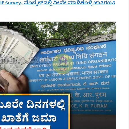
elf Survey- ಮೊಬೈಲ್‌ನಲ್ಲಿ ನೀವೇ ಮಾಡಿಕೊಳ್ಳಿ ಜಾತಿಗಣತಿ