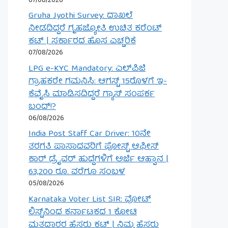
07/08/2026
Gruha Jyothi Survey: ದಾಖಲೆ
ನೀಡದಿದ್ದರೆ ಗೃಹಜ್ಯೋತಿ ಉಚಿತ ಕರೆಂಟ್
ಕಟ್ | ಸರ್ಕಾರದ ಹೊಸ ಎಚ್ಚರಿಕೆ
07/08/2026
LPG e-KYC Mandatory: ಎಲ್‌ಪಿಜಿ
ಗ್ರಾಹಕರೇ ಗಮನಿಸಿ: ಆಗಸ್ಟ್ 15ರೊಳಗೆ ಇ-
ಕೆವೈಸಿ ಮಾಡಿಸದಿದ್ದರೆ ಗ್ಯಾಸ್ ಸಂಪರ್ಕ
ಬಂದ್!?
06/08/2026
India Post Staff Car Driver: 10ನೇ
ತರಗತಿ ಪಾಸಾದವರಿಗೆ ಪೋಸ್ಟ್ ಆಫೀಸ್
ಕಾರ್ ಡ್ರೈವರ್ ಹುದ್ದೆಗಳಿಗೆ ಅರ್ಜಿ ಆಹ್ವಾನ |
63,200 ರೂ. ವರೆಗೂ ಸಂಬಳ
05/08/2026
Karnataka Voter List SIR: ವೋಟ್
ಲಿಸ್ಟ್‌ನಿಂದ ಕರ್ನಾಟಕದ 1 ಕೋಟಿ
ಮತದಾರರ ಹೆಸರು ಕಟ್ | ನಿಮ್ಮ ಹೆಸರು