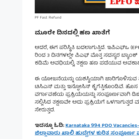
PF Fast Refund
ಮೂರೇ ದಿನದಲ್ಲಿ ಹಣ ಖಾತೆಗೆ
ಆದರೆ, ಈಗ ಪರಿಸ್ಥಿತಿ ಬದಲಾಗುತ್ತಿದೆ. ಇಪಿಎಫ್‌ಒ 
ರಿಂದ 3 ದಿನಗಳಲ್ಲೇ ಪಿಎಫ್ ಮೊತ್ತ ಸದಸ್ಯರ ಬ್ಯಾಂ
ಕಡಿಮೆ ಅವಧಿಯಲ್ಲಿ, ತಕ್ಷಣ ಹಣ ಪಡೆಯುವ ಅವಕಾಶ 
ಈ ಯೋಜನೆಯನ್ನು ಯಶಸ್ವಿಯಾಗಿ ಜಾರಿಗೊಳಿಸುವ ಹೊಣ
ಟಿಸಿಎಸ್ ಮತ್ತು ಇನ್ಫೋಸಿಸ್ ಕೈಗೆತ್ತಿಕೊಂಡಿವೆ. ಹೊ
ವರ್ಗಾವಣೆಯ ಪ್ರಕ್ರಿಯೆಯನ್ನು ಸಂಪೂರ್ಣವಾಗಿ ಡಿ
ಸಲ್ಲಿಸಿದ ತಕ್ಷಣವೇ ಅದು ಪ್ರಕ್ರಿಯೆಗೆ ಒಳಗಾಗು
ಸೇರುತ್ತದೆ.
ಇದನ್ನೂ ಓದಿ:
Karnataka 994 PDO Vacancies
ಜಿಲ್ಲಾವಾರು ಖಾಲಿ ಹುದ್ದೆಗಳ ಕುರಿತ ಸಂಪೂರ್ಣ ಮ