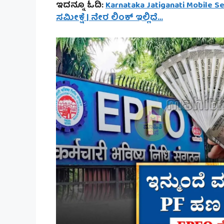
ಇದನ್ನೂ ಓದಿ:
Karnataka Jatiganati Mobile S
ಸಮೀಕ್ಷೆ | ನೇರ ಲಿಂಕ್ ಇಲ್ಲಿದೆ…