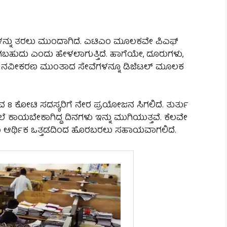
ಯಗಳನ್ನು ತರಲು ಮುಂದಾಗಿದೆ. ಎಟಿಎಂ ಮೂಲಕವೇ ಪಿಎಫ್
ವಾಗಬಹುದು ಎಂದು ಹೇಳಲಾಗುತ್ತಿದೆ. ಹಾಗೆಯೇ, ದೂರುಗಳು,
ರಿತ ನವೀಕರಣ ಮುಂತಾದ ಸೇವೆಗಳನ್ನೂ ಡಿಜಿಟಲ್ ಮೂಲಕ
ವ 8 ಕೋಟಿ ಸದಸ್ಯರಿಗೆ ನೇರ ಪ್ರಯೋಜನ ಸಿಗಲಿದೆ. ತುರ್ತು
 ಕಾಯಬೇಕಾಗಿದ್ದ ದಿನಗಳು ಇನ್ನು ಮುಗಿಯುತ್ತವೆ. ಕೆಲವೇ
ಳು ಆರ್ಥಿಕ ಒತ್ತಡದಿಂದ ಹೊರಬರಲು ಸಹಾಯವಾಗಲಿದೆ.