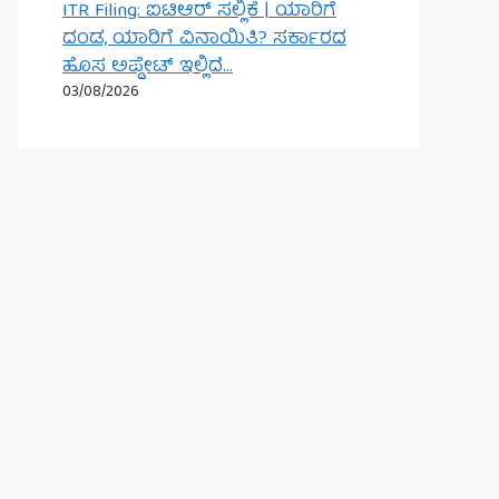
ITR Filing: ಐಟಿಆರ್ ಸಲ್ಲಿಕೆ | ಯಾರಿಗೆ
ದಂಡ, ಯಾರಿಗೆ ವಿನಾಯಿತಿ? ಸರ್ಕಾರದ
ಹೊಸ ಅಪ್ಡೇಟ್ ಇಲ್ಲಿದೆ…
03/08/2026