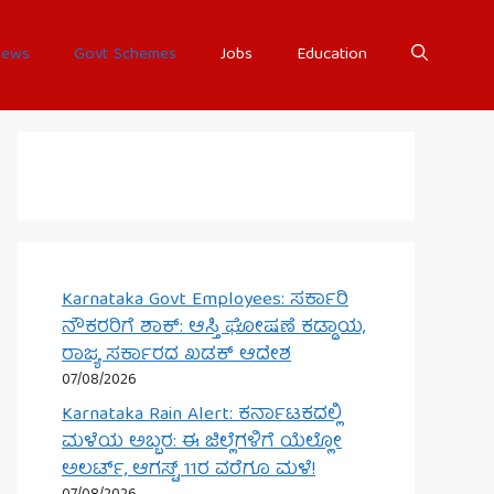
ews
Govt Schemes
Jobs
Education
Karnataka Govt Employees: ಸರ್ಕಾರಿ
ನೌಕರರಿಗೆ ಶಾಕ್: ಆಸ್ತಿ ಘೋಷಣೆ ಕಡ್ಡಾಯ,
ರಾಜ್ಯ ಸರ್ಕಾರದ ಖಡಕ್ ಆದೇಶ
07/08/2026
Karnataka Rain Alert: ಕರ್ನಾಟಕದಲ್ಲಿ
ಮಳೆಯ ಅಬ್ಬರ: ಈ ಜಿಲ್ಲೆಗಳಿಗೆ ಯೆಲ್ಲೋ
ಅಲರ್ಟ್, ಆಗಸ್ಟ್ 11ರ ವರೆಗೂ ಮಳೆ!