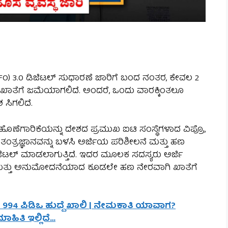
(EPFO) 3.0 ಡಿಜಿಟಲ್ ಸುಧಾರಣೆ ಜಾರಿಗೆ ಬಂದ ನಂತರ, ಕೇವಲ 2
ಕ್ ಖಾತೆಗೆ ಜಮೆಯಾಗಲಿದೆ. ಅಂದರೆ, ಒಂದು ವಾರಕ್ಕಿಂತಲೂ
ಸಿಗಲಿದೆ.
ೆಗಾರಿಕೆಯನ್ನು ದೇಶದ ಪ್ರಮುಖ ಐಟಿ ಸಂಸ್ಥೆಗಳಾದ ವಿಪ್ರೊ,
ಸ ತಂತ್ರಜ್ಞಾನವನ್ನು ಬಳಸಿ ಅರ್ಜಿಯ ಪರಿಶೀಲನೆ ಮತ್ತು ಹಣ
ಜಿಟಲ್ ಮಾಡಲಾಗುತ್ತಿದೆ. ಇದರ ಮೂಲಕ ಸದಸ್ಯರು ಅರ್ಜಿ
ತ್ತದೆ ಮತ್ತು ಅನುಮೋದನೆಯಾದ ಕೂಡಲೇ ಹಣ ನೇರವಾಗಿ ಖಾತೆಗೆ
- 994 ಪಿಡಿಒ ಹುದ್ದೆ ಖಾಲಿ | ನೇಮಕಾತಿ ಯಾವಾಗ?
ಾಹಿತಿ ಇಲ್ಲಿದೆ…