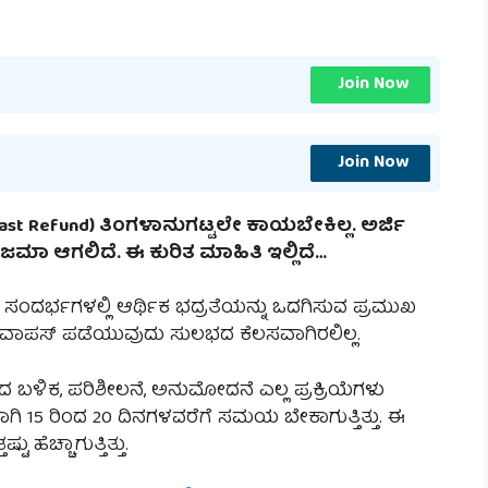
Join Now
Join Now
Fast Refund) ತಿಂಗಳಾನುಗಟ್ಟಲೇ ಕಾಯಬೇಕಿಲ್ಲ. ಅರ್ಜಿ
ಜಮಾ ಆಗಲಿದೆ. ಈ ಕುರಿತ ಮಾಹಿತಿ ಇಲ್ಲಿದೆ…
ು ಸಂದರ್ಭಗಳಲ್ಲಿ ಆರ್ಥಿಕ ಭದ್ರತೆಯನ್ನು ಒದಗಿಸುವ ಪ್ರಮುಖ
 ವಾಪಸ್ ಪಡೆಯುವುದು ಸುಲಭದ ಕೆಲಸವಾಗಿರಲಿಲ್ಲ.
ಸಿದ ಬಳಿಕ, ಪರಿಶೀಲನೆ, ಅನುಮೋದನೆ ಎಲ್ಲ ಪ್ರಕ್ರಿಯೆಗಳು
ಿ 15 ರಿಂದ 20 ದಿನಗಳವರೆಗೆ ಸಮಯ ಬೇಕಾಗುತ್ತಿತ್ತು. ಈ
ಹೆಚ್ಚಾಗುತ್ತಿತ್ತು.