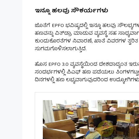
ಇನ್ನೂ ಹಲವು ಸೌಕರ್ಯಗಳು
ಜೊತೆಗೆ EPFO ಭವಿಷ್ಯದಲ್ಲಿ ಇನ್ನೂ ಹಲವು ಸೌಲಭ್
ಹಣವನ್ನು ವಿತ್‌ಡ್ರಾ ಮಾಡುವ ವ್ಯವಸ್ಥೆ ಸಹ ಸಾಧ್ಯ
ಕುಂದುಕೊರತೆಗಳ ನಿವಾರಣೆ, ಖಾತೆ ವಿವರಗಳ ತ್ವ
ಸುಗಮಗೊಳಿಸಲಾಗುತ್ತಿದೆ.
ಹೊಸ EPFO 3.0 ವ್ಯವಸ್ಥೆಯಿಂದ ದೇಶದಾದ್ಯಂತ ಇರು
ಸಂದರ್ಭಗಳಲ್ಲಿ ಪಿಎಫ್ ಹಣ ಪಡೆಯಲು ತಿಂಗಳಗಟ್ಟಲೆ
ದಿನಗಳಲ್ಲಿ ಹಣ ಲಭ್ಯವಾಗುವುದರಿಂದ ಉದ್ಯೋಗಿಗ