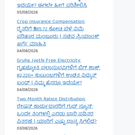
ಇದೆಯೇ? ಈಗಲೇ ಹೀಗೆ ಪರಿಶೀಲಿಸಿ
05/08/2026
Crop Insurance Compensation:
ರೈತರಿಗೆ ₹585.72 ಕೋಟಿ ಬೆಳೆ ವಿಮೆ
ಪರಿಹಾರ ಮಂಜೂರು | ಸಚಿವ ಪ್ರಿಯಾಂಕ್
ಖರ್ಗೆ ಮಾಹಿತಿ
04/08/2026
Gruha Jyothi Free Electricity:
ಗೃಹಜ್ಯೋತಿ ಫಲಾನುಭವಿಗಳಿಗೆ ಬಿಗ್ ಶಾಕ್:
82,220+ ಕುಟುಂಬಗಳಿಗೆ ಉಚಿತ ವಿದ್ಯುತ್
ಬಂದ್ | ನಿಮ್ಮ ಹೆಸರೂ ಇದೆಯೇ?
04/08/2026
Two Month Ration Distribution:
ರೇಷನ್ ಕಾರ್ಡುದಾರರಿಗೆ ಗುಡ್ ನ್ಯೂಸ್:
ಒಂದೇ ತಿಂಗಳಲ್ಲಿ ಎರಡು ಬಾರಿ ಪಡಿತರ
ವಿತರಣೆ | ಯಾರಿಗೆ ಎಷ್ಟು ಧಾನ್ಯ ಸಿಗಲಿದೆ?
03/08/2026