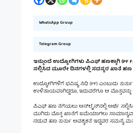
WhatsApp Group
Telegram Group
ಇನ್ಮುಂದೆ ಉದ್ಯೋಗಿಗಳು ಪಿಎಫ್ ಹಣಕ್ಕಾಗಿ (PF 
ಸಲ್ಲಿಸಿದ ಮೂರೇ ದಿನಗಳಲ್ಲಿ ಸದಸ್ಯರ ಖಾತೆ ಹಣ 
ಉದ್ಯೋಗಿಗಳಿಗೆ ಭವಿಷ್ಯ ನಿಧಿ (PF) ಎಂಬುದು ತುರ್ತ
ಉಳಿತಾಯವಾಗಿದ್ದರೂ, ಇದುವರೆಗೂ ಆ ಮೊತ್ತವನ್ನು
ಪಿಎಫ್ ಹಣ ತೆಗೆಯಲು ಆನ್‌ಲೈನ್‌ನಲ್ಲಿ ಅರ್ಜಿ ಸಲ್ಲಿ
ಮುಗಿದು ಮೊತ್ತ ಖಾತೆಗೆ ಜಮೆಯಾಗಲು ಸಾಮಾನ್ಯವಾಗ
ನಡುವೆ ಹಣ ತುರ್ತು ಅವಶ್ಯಕತೆ ಇದ್ದವರ ಸಮಸ್ಯೆ ಮತ್ತಷ್ಟು 