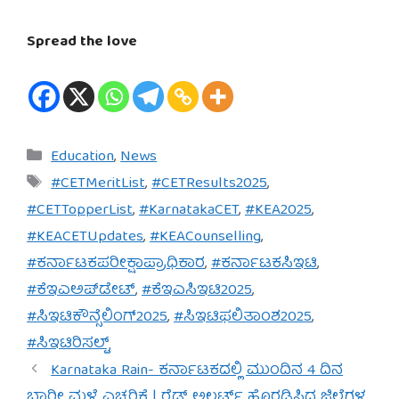
Spread the love
Categories
Education
,
News
Tags
#CETMeritList
,
#CETResults2025
,
#CETTopperList
,
#KarnatakaCET
,
#KEA2025
,
#KEACETUpdates
,
#KEACounselling
,
#ಕರ್ನಾಟಕಪರೀಕ್ಷಾಪ್ರಾಧಿಕಾರ
,
#ಕರ್ನಾಟಕಸಿಇಟಿ
,
#ಕೆಇಎಅಪ್‌ಡೇಟ್
,
#ಕೆಇಎಸಿಇಟಿ2025
,
#ಸಿಇಟಿಕೌನ್ಸೆಲಿಂಗ್2025
,
#ಸಿಇಟಿಫಲಿತಾಂಶ2025
,
#ಸಿಇಟಿರಿಸಲ್ಟ್
Karnataka Rain- ಕರ್ನಾಟಕದಲ್ಲಿ ಮುಂದಿನ 4 ದಿನ
ಭಾರೀ ಮಳೆ ಎಚ್ಚರಿಕೆ | ರೆಡ್ ಅಲರ್ಟ್ ಹೊರಡಿಸಿದ ಜಿಲ್ಲೆಗಳ