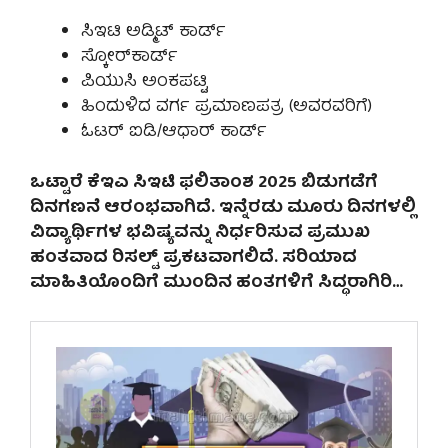
ಸಿಇಟಿ ಅಡ್ಮಿಟ್ ಕಾರ್ಡ್
ಸ್ಕೋರ್‌ಕಾರ್ಡ್
ಪಿಯುಸಿ ಅಂಕಪಟ್ಟಿ
ಹಿಂದುಳಿದ ವರ್ಗ ಪ್ರಮಾಣಪತ್ರ (ಅವರವರಿಗೆ)
ಓಟರ್ ಐಡಿ/ಆಧಾರ್ ಕಾರ್ಡ್
ಒಟ್ಟಾರೆ ಕೆಇಎ ಸಿಇಟಿ ಫಲಿತಾಂಶ 2025 ಬಿಡುಗಡೆಗೆ
ದಿನಗಣನೆ ಆರಂಭವಾಗಿದೆ. ಇನ್ನೆರಡು ಮೂರು ದಿನಗಳಲ್ಲಿ
ವಿದ್ಯಾರ್ಥಿಗಳ ಭವಿಷ್ಯವನ್ನು ನಿರ್ಧರಿಸುವ ಪ್ರಮುಖ
ಹಂತವಾದ ರಿಸಲ್ಟ್ ಪ್ರಕಟವಾಗಲಿದೆ. ಸರಿಯಾದ
ಮಾಹಿತಿಯೊಂದಿಗೆ ಮುಂದಿನ ಹಂತಗಳಿಗೆ ಸಿದ್ಧರಾಗಿರಿ…