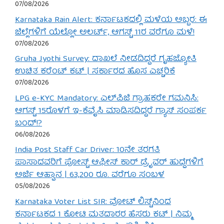
07/08/2026
Karnataka Rain Alert: ಕರ್ನಾಟಕದಲ್ಲಿ ಮಳೆಯ ಅಬ್ಬರ: ಈ
ಜಿಲ್ಲೆಗಳಿಗೆ ಯೆಲ್ಲೋ ಅಲರ್ಟ್, ಆಗಸ್ಟ್ 11ರ ವರೆಗೂ ಮಳೆ!
07/08/2026
Gruha Jyothi Survey: ದಾಖಲೆ ನೀಡದಿದ್ದರೆ ಗೃಹಜ್ಯೋತಿ
ಉಚಿತ ಕರೆಂಟ್ ಕಟ್ | ಸರ್ಕಾರದ ಹೊಸ ಎಚ್ಚರಿಕೆ
07/08/2026
LPG e-KYC Mandatory: ಎಲ್‌ಪಿಜಿ ಗ್ರಾಹಕರೇ ಗಮನಿಸಿ:
ಆಗಸ್ಟ್ 15ರೊಳಗೆ ಇ-ಕೆವೈಸಿ ಮಾಡಿಸದಿದ್ದರೆ ಗ್ಯಾಸ್ ಸಂಪರ್ಕ
ಬಂದ್!?
06/08/2026
India Post Staff Car Driver: 10ನೇ ತರಗತಿ
ಪಾಸಾದವರಿಗೆ ಪೋಸ್ಟ್ ಆಫೀಸ್ ಕಾರ್ ಡ್ರೈವರ್ ಹುದ್ದೆಗಳಿಗೆ
ಅರ್ಜಿ ಆಹ್ವಾನ | 63,200 ರೂ. ವರೆಗೂ ಸಂಬಳ
05/08/2026
Karnataka Voter List SIR: ವೋಟ್ ಲಿಸ್ಟ್‌ನಿಂದ
ಕರ್ನಾಟಕದ 1 ಕೋಟಿ ಮತದಾರರ ಹೆಸರು ಕಟ್ | ನಿಮ್ಮ