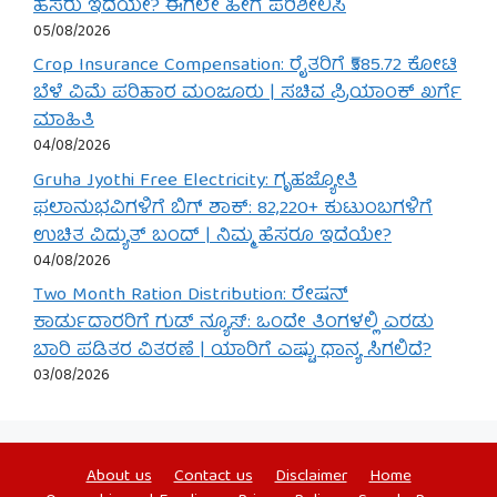
ಹೆಸರು ಇದೆಯೇ? ಈಗಲೇ ಹೀಗೆ ಪರಿಶೀಲಿಸಿ
05/08/2026
Crop Insurance Compensation: ರೈತರಿಗೆ ₹585.72 ಕೋಟಿ
ಬೆಳೆ ವಿಮೆ ಪರಿಹಾರ ಮಂಜೂರು | ಸಚಿವ ಪ್ರಿಯಾಂಕ್ ಖರ್ಗೆ
ಮಾಹಿತಿ
04/08/2026
Gruha Jyothi Free Electricity: ಗೃಹಜ್ಯೋತಿ
ಫಲಾನುಭವಿಗಳಿಗೆ ಬಿಗ್ ಶಾಕ್: 82,220+ ಕುಟುಂಬಗಳಿಗೆ
ಉಚಿತ ವಿದ್ಯುತ್ ಬಂದ್ | ನಿಮ್ಮ ಹೆಸರೂ ಇದೆಯೇ?
04/08/2026
Two Month Ration Distribution: ರೇಷನ್
ಕಾರ್ಡುದಾರರಿಗೆ ಗುಡ್ ನ್ಯೂಸ್: ಒಂದೇ ತಿಂಗಳಲ್ಲಿ ಎರಡು
ಬಾರಿ ಪಡಿತರ ವಿತರಣೆ | ಯಾರಿಗೆ ಎಷ್ಟು ಧಾನ್ಯ ಸಿಗಲಿದೆ?
03/08/2026
About us
Contact us
Disclaimer
Home