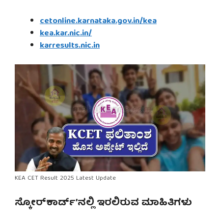
cetonline.karnataka.gov.in/kea
kea.kar.nic.in/
karresults.nic.in
KEA CET Result 2025 Latest Update
ಸ್ಕೋರ್‌ಕಾರ್ಡ್’ನಲ್ಲಿ ಇರಲಿರುವ ಮಾಹಿತಿಗಳು