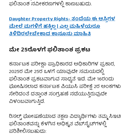
ಫಲಿತಾಂಶ ನವೀಕರಣಗಳಲ್ಲಿ ಕಾಣಬಹುದು.
Daughter Property Rights- ತಂದೆಯ ಈ ಆಸ್ತಿಗಳ
ಮೇಲೆ ಮಗಳಿಗೆ ಹಕ್ಕಿಲ್ಲ | ಎಲ್ಲ ಮಹಿಳೆಯರೂ
ತಿಳಿದಿರಲೇಬೇಕಾದ ಕಾನೂನು ಮಾಹಿತಿ
ಮೇ 25ರೊಳಗೆ ಫಲಿತಾಂಶ ಪ್ರಕಟ
ಕರ್ನಾಟಕ ಪರೀಕ್ಷಾ ಪ್ರಾಧಿಕಾರದ ಅಧಿಕಾರಿಗಳ ಪ್ರಕಾರ,
2025ರ ಮೇ 25ರ ಒಳಗೆ ಯಾವುದೇ ಸಮಯದಲ್ಲಿ
ಫಲಿತಾಂಶ ಪ್ರಕಟವಾಗುವ ಸಾಧ್ಯತೆ ಇದೆ. ಮೇ 16ರಂದು
ಘೋಷಿಸಲಾದ ಕರ್ನಾಟಕ ಪಿಯುಸಿ ಪರೀಕ್ಷೆ 2ರ ಅಂಕಗಳು
ಸೇರಿದಂತೆ ದತ್ತಾಂಶ ಸಂಗ್ರಹಣೆ ನಡೆಯುತ್ತಿರುವುದೇ
ವಿಳಂಬವಾಗುತ್ತಿದೆ.
ರಿಸಲ್ಟ್ ಘೋಷಣೆಯಾದ ತಕ್ಷಣ ವಿದ್ಯಾರ್ಥಿಗಳು ತಮ್ಮ ಸಿಇಟಿ
ಫಲಿತಾಂಶವನ್ನು ಕೆಳಗಿನ ಅಧಿಕೃತ ವೆಬ್‌ಸೈಟ್‌ಗಳಲ್ಲಿ
ಪರಿಶೀಲಿಸಬಹುದು: