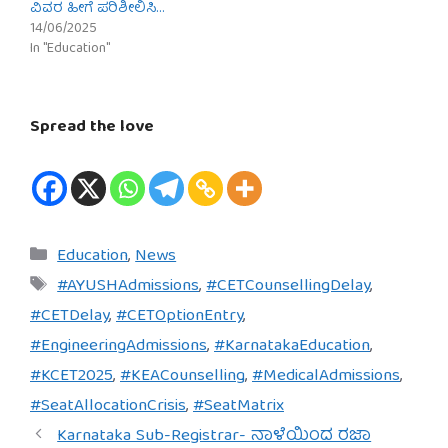
ವಿವರ ಹೀಗೆ ಪರಿಶೀಲಿಸಿ…
14/06/2025
In "Education"
Spread the love
Categories
Education
,
News
Tags
#AYUSHAdmissions
,
#CETCounsellingDelay
,
#CETDelay
,
#CETOptionEntry
,
#EngineeringAdmissions
,
#KarnatakaEducation
,
#KCET2025
,
#KEACounselling
,
#MedicalAdmissions
,
#SeatAllocationCrisis
,
#SeatMatrix
Karnataka Sub-Registrar- ನಾಳೆಯಿಂದ ರಜಾ