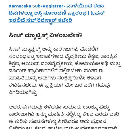
Karnataka Sub-Registrar- ನಾಳೆಯಿಂದ ರಜಾ
ದಿನಗಳಲ್ಲೂ ಆಸ್ತಿ ನೋಂದಣಿ ಪ್ರಾರಂಭ | ಓಪನ್
ಇರಲಿದೆ ಸಬ್ ರಿಜಿಸ್ಟ್ರಾರ್ ಕಚೇರಿ
ಸೀಟ್ ಮ್ಯಾಟ್ರಿಕ್ಸ್ ವಿಳಂಬವೇಕೆ?
ಸೀಟ್ ಮ್ಯಾಟ್ರಿಕ್ಸ್ ಅನ್ನು ಕಾಲೇಜುಗಳು ಮೊದಲಿಗೆ
ಸಂಬಂಧಪಟ್ಟ ಇಲಾಖೆಗಳಾದ ವೈದ್ಯಕೀಯ ಶಿಕ್ಷಣ, ತಾಂತ್ರಿಕ
ಶಿಕ್ಷಣ, ಆಯುಷ್, ದಂತವೈದ್ಯಕೀಯ, ಹೋಮಿಯೋಪಥಿ ಮತ್ತು
ನರ್ಸಿಂಗ್ ಪ್ರಾಧಿಕಾರಗಳಿಗೆ ಸಲ್ಲಿಸಬೇಕು. ನಂತರ ಈ
ಮಾಹಿತಿಯನ್ನು ಅವುಗಳು ಸಂಕ್ಷಿಪ್ತಗೊಳಿಸಿ ಕೆಇಎಗೆ
ಕಳುಹಿಸಬೇಕು. ಈ ಪ್ರಕ್ರಿಯೆಗೆ ಮೇ 23ರ ವರೆಗೆ ಗಡುವು
ನಿಗದಿಯಾಗಿತ್ತು.
ಆದರೆ, ಈ ಗಡುವು ಕಳೆದರೂ ಸುಮಾರು 650ಕ್ಕೂ ಹೆಚ್ಚು
ಕಾಲೇಜುಗಳು ಇನ್ನೂ ಮಾಹಿತಿ ಸಲ್ಲಿಸಿಲ್ಲ. ಕೆಇಎ ಎರಡು ಬಾರಿ
ಈ ಕುರಿತು ಸೂಚನೆಗಳನ್ನು ನೀಡಿದರೂ ಅದು ಪ್ರಭಾವ