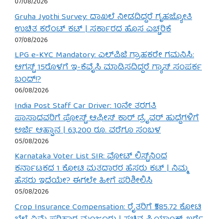
07/08/2026
Gruha Jyothi Survey: ದಾಖಲೆ ನೀಡದಿದ್ದರೆ ಗೃಹಜ್ಯೋತಿ
ಉಚಿತ ಕರೆಂಟ್ ಕಟ್ | ಸರ್ಕಾರದ ಹೊಸ ಎಚ್ಚರಿಕೆ
07/08/2026
LPG e-KYC Mandatory: ಎಲ್‌ಪಿಜಿ ಗ್ರಾಹಕರೇ ಗಮನಿಸಿ:
ಆಗಸ್ಟ್ 15ರೊಳಗೆ ಇ-ಕೆವೈಸಿ ಮಾಡಿಸದಿದ್ದರೆ ಗ್ಯಾಸ್ ಸಂಪರ್ಕ
ಬಂದ್!?
06/08/2026
India Post Staff Car Driver: 10ನೇ ತರಗತಿ
ಪಾಸಾದವರಿಗೆ ಪೋಸ್ಟ್ ಆಫೀಸ್ ಕಾರ್ ಡ್ರೈವರ್ ಹುದ್ದೆಗಳಿಗೆ
ಅರ್ಜಿ ಆಹ್ವಾನ | 63,200 ರೂ. ವರೆಗೂ ಸಂಬಳ
05/08/2026
Karnataka Voter List SIR: ವೋಟ್ ಲಿಸ್ಟ್‌ನಿಂದ
ಕರ್ನಾಟಕದ 1 ಕೋಟಿ ಮತದಾರರ ಹೆಸರು ಕಟ್ | ನಿಮ್ಮ
ಹೆಸರು ಇದೆಯೇ? ಈಗಲೇ ಹೀಗೆ ಪರಿಶೀಲಿಸಿ
05/08/2026
Crop Insurance Compensation: ರೈತರಿಗೆ ₹585.72 ಕೋಟಿ