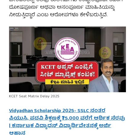
ಬೀರಿದಂತಿಲ್ಲ. ಕೆಲವು ಕಾಲೇಜುಗಳು ಉದ್ದೇಶಪೂರ್ವಕವಾಗಿ
ದೋಷಪೂರ್ಣ ಅಥವಾ ಅಸಂಪೂರ್ಣ ಮಾಹಿತಿಯನ್ನು
ನೀಡುತ್ತಿದ್ದಾರೆ ಎಂಬ ಆರೋಪಗಳೂ ಕೇಳಿಬರುತ್ತಿವೆ.
KCET Seat Matrix Delay 2025
Vidyadhan Scholarship 2025- SSLC ನಂತರ
ಪಿಯುಸಿ, ಪದವಿ ಶಿಕ್ಷಣಕ್ಕೆ ₹75,000 ವರೆಗೆ ಆರ್ಥಿಕ ನೆರವು
| ಕರ್ನಾಟಕ ವಿದ್ಯಾಧನ್ ವಿದ್ಯಾರ್ಥಿವೇತನಕ್ಕೆ ಅರ್ಜಿ
ಆಹ್ವಾನ