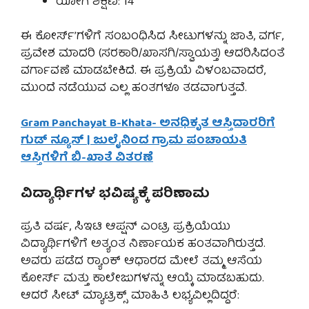
ಯೋಗ ಶಿಕ್ಷಣ: 14
ಈ ಕೋರ್ಸ್’ಗಳಿಗೆ ಸಂಬಂಧಿಸಿದ ಸೀಟುಗಳನ್ನು ಜಾತಿ, ವರ್ಗ,
ಪ್ರವೇಶ ಮಾದರಿ (ಸರಕಾರಿ/ಖಾಸಗಿ/ಸ್ವಾಯತ್ತ) ಆದರಿಸಿದಂತೆ
ವರ್ಗಾವಣೆ ಮಾಡಬೇಕಿದೆ. ಈ ಪ್ರಕ್ರಿಯೆ ವಿಳಂಬವಾದರೆ,
ಮುಂದೆ ನಡೆಯುವ ಎಲ್ಲ ಹಂತಗಳೂ ತಡವಾಗುತ್ತವೆ.
Gram Panchayat B-Khata- ಅನಧಿಕೃತ ಆಸ್ತಿದಾರರಿಗೆ
ಗುಡ್ ನ್ಯೂಸ್ | ಜುಲೈನಿಂದ ಗ್ರಾಮ ಪಂಚಾಯತಿ
ಆಸ್ತಿಗಳಿಗೆ ಬಿ-ಖಾತೆ ವಿತರಣೆ
ವಿದ್ಯಾರ್ಥಿಗಳ ಭವಿಷ್ಯಕ್ಕೆ ಪರಿಣಾಮ
ಪ್ರತಿ ವರ್ಷ, ಸಿಇಟಿ ಆಪ್ಷನ್ ಎಂಟ್ರಿ ಪ್ರಕ್ರಿಯೆಯು
ವಿದ್ಯಾರ್ಥಿಗಳಿಗೆ ಅತ್ಯಂತ ನಿರ್ಣಾಯಕ ಹಂತವಾಗಿರುತ್ತದೆ.
ಅವರು ಪಡೆದ ರ‍್ಯಾಂಕ್ ಆಧಾರದ ಮೇಲೆ ತಮ್ಮ ಆಸೆಯ
ಕೋರ್ಸ್ ಮತ್ತು ಕಾಲೇಜುಗಳನ್ನು ಆಯ್ಕೆ ಮಾಡಬಹುದು.
ಆದರೆ ಸೀಟ್ ಮ್ಯಾಟ್ರಿಕ್ಸ್ ಮಾಹಿತಿ ಲಭ್ಯವಿಲ್ಲದಿದ್ದರೆ: