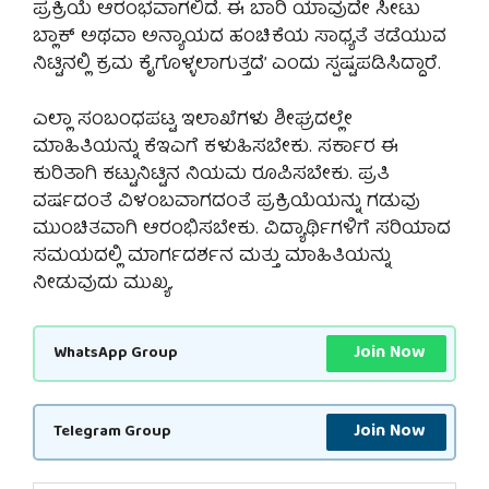
ಪ್ರಕ್ರಿಯೆ ಆರಂಭವಾಗಲಿದೆ. ಈ ಬಾರಿ ಯಾವುದೇ ಸೀಟು
ಬ್ಲಾಕ್ ಅಥವಾ ಅನ್ಯಾಯದ ಹಂಚಿಕೆಯ ಸಾಧ್ಯತೆ ತಡೆಯುವ
ನಿಟ್ಟಿನಲ್ಲಿ ಕ್ರಮ ಕೈಗೊಳ್ಳಲಾಗುತ್ತದೆ’ ಎಂದು ಸ್ಪಷ್ಟಪಡಿಸಿದ್ದಾರೆ.
ಎಲ್ಲಾ ಸಂಬಂಧಪಟ್ಟ ಇಲಾಖೆಗಳು ಶೀಘ್ರದಲ್ಲೇ
ಮಾಹಿತಿಯನ್ನು ಕೆಇಎಗೆ ಕಳುಹಿಸಬೇಕು. ಸರ್ಕಾರ ಈ
ಕುರಿತಾಗಿ ಕಟ್ಟುನಿಟ್ಟಿನ ನಿಯಮ ರೂಪಿಸಬೇಕು. ಪ್ರತಿ
ವರ್ಷದಂತೆ ವಿಳಂಬವಾಗದಂತೆ ಪ್ರಕ್ರಿಯೆಯನ್ನು ಗಡುವು
ಮುಂಚಿತವಾಗಿ ಆರಂಭಿಸಬೇಕು. ವಿದ್ಯಾರ್ಥಿಗಳಿಗೆ ಸರಿಯಾದ
ಸಮಯದಲ್ಲಿ ಮಾರ್ಗದರ್ಶನ ಮತ್ತು ಮಾಹಿತಿಯನ್ನು
ನೀಡುವುದು ಮುಖ್ಯ.
Join Now
WhatsApp Group
Join Now
Telegram Group