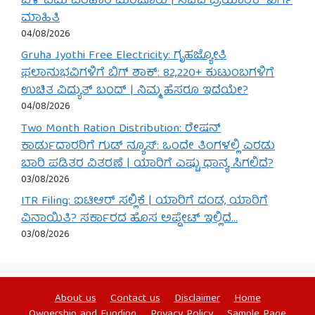
ಬೆಳೆ ವಿಮೆ ಪರಿಹಾರ ಮಂಜೂರು | ಸಚಿವ ಪ್ರಿಯಾಂಕ್ ಖರ್ಗೆ
ಮಾಹಿತಿ
04/08/2026
Gruha Jyothi Free Electricity: ಗೃಹಜ್ಯೋತಿ
ಫಲಾನುಭವಿಗಳಿಗೆ ಬಿಗ್ ಶಾಕ್: 82,220+ ಕುಟುಂಬಗಳಿಗೆ
ಉಚಿತ ವಿದ್ಯುತ್ ಬಂದ್ | ನಿಮ್ಮ ಹೆಸರೂ ಇದೆಯೇ?
04/08/2026
Two Month Ration Distribution: ರೇಷನ್
ಕಾರ್ಡುದಾರರಿಗೆ ಗುಡ್ ನ್ಯೂಸ್: ಒಂದೇ ತಿಂಗಳಲ್ಲಿ ಎರಡು
ಬಾರಿ ಪಡಿತರ ವಿತರಣೆ | ಯಾರಿಗೆ ಎಷ್ಟು ಧಾನ್ಯ ಸಿಗಲಿದೆ?
03/08/2026
ITR Filing: ಐಟಿಆರ್ ಸಲ್ಲಿಕೆ | ಯಾರಿಗೆ ದಂಡ, ಯಾರಿಗೆ
ವಿನಾಯಿತಿ? ಸರ್ಕಾರದ ಹೊಸ ಅಪ್ಡೇಟ್ ಇಲ್ಲಿದೆ…
03/08/2026
About us
Contact us
Disclaimer
Home
Ownership and Funding
Privacy Policy
Sample Page