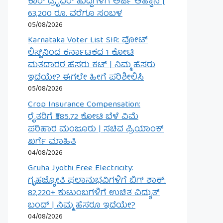
ಕಾರ್ ಡ್ರೈವರ್ ಹುದ್ದೆಗಳಿಗೆ ಅರ್ಜಿ ಆಹ್ವಾನ |
63,200 ರೂ. ವರೆಗೂ ಸಂಬಳ
05/08/2026
Karnataka Voter List SIR: ವೋಟ್
ಲಿಸ್ಟ್‌ನಿಂದ ಕರ್ನಾಟಕದ 1 ಕೋಟಿ
ಮತದಾರರ ಹೆಸರು ಕಟ್ | ನಿಮ್ಮ ಹೆಸರು
ಇದೆಯೇ? ಈಗಲೇ ಹೀಗೆ ಪರಿಶೀಲಿಸಿ
05/08/2026
Crop Insurance Compensation:
ರೈತರಿಗೆ ₹585.72 ಕೋಟಿ ಬೆಳೆ ವಿಮೆ
ಪರಿಹಾರ ಮಂಜೂರು | ಸಚಿವ ಪ್ರಿಯಾಂಕ್
ಖರ್ಗೆ ಮಾಹಿತಿ
04/08/2026
Gruha Jyothi Free Electricity:
ಗೃಹಜ್ಯೋತಿ ಫಲಾನುಭವಿಗಳಿಗೆ ಬಿಗ್ ಶಾಕ್:
82,220+ ಕುಟುಂಬಗಳಿಗೆ ಉಚಿತ ವಿದ್ಯುತ್
ಬಂದ್ | ನಿಮ್ಮ ಹೆಸರೂ ಇದೆಯೇ?
04/08/2026