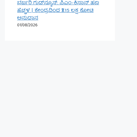
ಭರ್ಜರಿ ಗುಡ್‌ನ್ಯೂಸ್: ಪಿಎಂ-ಕಿಸಾನ್ ಹಣ
ಹೆಚ್ಚಳ | ಕೇಂದ್ರದಿಂದ ₹3.15 ಲಕ್ಷ ಕೋಟಿ
ಅನುದಾನ
01/08/2026