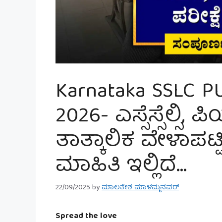
Karnataka SSLC P
2026- ಎಸ್ಸೆಸ್ಸೆಲ್ಸಿ,
ತಾತ್ಕಾಲಿಕ ವೇಳಾಪಟ್
ಮಾಹಿತಿ ಇಲ್ಲಿದೆ…
22/09/2025
by
ಮಾಲತೇಶ ಮಾಳಮ್ಮನವರ್
Spread the love