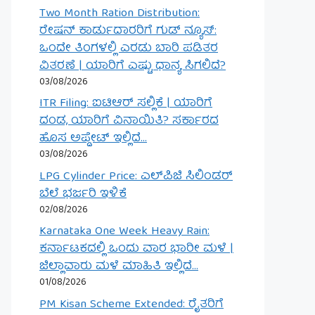
Two Month Ration Distribution:
ರೇಷನ್ ಕಾರ್ಡುದಾರರಿಗೆ ಗುಡ್ ನ್ಯೂಸ್:
ಒಂದೇ ತಿಂಗಳಲ್ಲಿ ಎರಡು ಬಾರಿ ಪಡಿತರ
ವಿತರಣೆ | ಯಾರಿಗೆ ಎಷ್ಟು ಧಾನ್ಯ ಸಿಗಲಿದೆ?
03/08/2026
ITR Filing: ಐಟಿಆರ್ ಸಲ್ಲಿಕೆ | ಯಾರಿಗೆ
ದಂಡ, ಯಾರಿಗೆ ವಿನಾಯಿತಿ? ಸರ್ಕಾರದ
ಹೊಸ ಅಪ್ಡೇಟ್ ಇಲ್ಲಿದೆ…
03/08/2026
LPG Cylinder Price: ಎಲ್‌ಪಿಜಿ ಸಿಲಿಂಡರ್
ಬೆಲೆ ಭರ್ಜರಿ ಇಳಿಕೆ
02/08/2026
Karnataka One Week Heavy Rain:
ಕರ್ನಾಟಕದಲ್ಲಿ ಒಂದು ವಾರ ಭಾರೀ ಮಳೆ |
ಜಿಲ್ಲಾವಾರು ಮಳೆ ಮಾಹಿತಿ ಇಲ್ಲಿದೆ…
01/08/2026
PM Kisan Scheme Extended: ರೈತರಿಗೆ