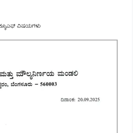
‌ಎಕ್ಯೂಎಫ್ ವಿಷಯಗಳು