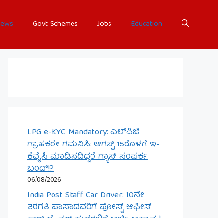
ews
Govt Schemes
Jobs
Education
LPG e-KYC Mandatory: ಎಲ್‌ಪಿಜಿ
ಗ್ರಾಹಕರೇ ಗಮನಿಸಿ: ಆಗಸ್ಟ್ 15ರೊಳಗೆ ಇ-
ಕೆವೈಸಿ ಮಾಡಿಸದಿದ್ದರೆ ಗ್ಯಾಸ್ ಸಂಪರ್ಕ
ಬಂದ್!?
06/08/2026
India Post Staff Car Driver: 10ನೇ
ತರಗತಿ ಪಾಸಾದವರಿಗೆ ಪೋಸ್ಟ್ ಆಫೀಸ್