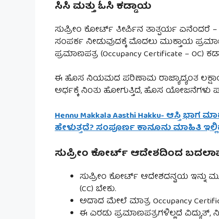
ಸಿಸಿ ಮತ್ತು ಓಸಿ ಕಡ್ಡಾಯ
ಸುಪ್ರೀಂ ಕೋರ್ಟ್ ತೀರ್ಪಿನ ತಾತ್ಪರ್ಯ ಏನೆಂದರೆ –
ಸಂಪರ್ಕ ನೀಡುವುದಕ್ಕೆ ಮೊದಲು ಮುಕ್ತಾಯ ಪ್ರಮಾಣಪ
ಪ್ರಮಾಣಪತ್ರ (Occupancy Certificate – OC) ಕಡ
ಈ ಹೊಸ ನಿಯಮದ ಪರಿಣಾಮ ರಾಜ್ಯಾದ್ಯಂತ ಲಕ್ಷಾಂತ
ಅರ್ಧಕ್ಕೆ ನಿಂತು ಹೋಗುತ್ತಿದೆ, ಹೊಸ ಯೋಜನೆಗಳ
Hennu Makkala Aasthi Hakku- ಆಸ್ತಿ ಭಾಗ ಮ
ಹೇಳುತ್ತದೆ? ಸಂಪೂರ್ಣ ಕಾನೂನು ಮಾಹಿತಿ ಇಲ್ಲಿ
ಸುಪ್ರೀಂ ಕೋರ್ಟ್ ಆದೇಶದಿಂದ ಬದಲಾ
ಸುಪ್ರೀಂ ಕೋರ್ಟ್ ಆದೇಶದನ್ವಯ ಇನ್ನು ಮುಂದ
(CC) ಬೇಕು.
ಅದಾದ ಮೇಲೆ ಮಾತ್ರ Occupancy Certifi
ಈ ಎರಡು ಪ್ರಮಾಣಪತ್ರಗಳಿಲ್ಲದೆ ವಿದ್ಯುತ್, 