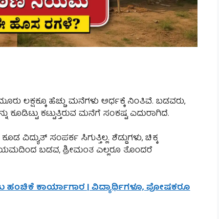
ರು ಲಕ್ಷಕ್ಕೂ ಹೆಚ್ಚು ಮನೆಗಳು ಅರ್ಧಕ್ಕೆ ನಿಂತಿವೆ. ಬಡವರು,
ಡಿಟ್ಟು ಕಟ್ಟುತ್ತಿರುವ ಮನೆಗೆ ಸಂಕಷ್ಟ ಎದುರಾಗಿದೆ.
ಡ ವಿದ್ಯುತ್ ಸಂಪರ್ಕ ಸಿಗುತ್ತಿಲ್ಲ. ಶೆಡ್ಡುಗಳು, ಚಿಕ್ಕ
ನಿಯಮದಿಂದ ಬಡವ, ಶ್ರೀಮಂತ ಎಲ್ಲರೂ ತೊಂದರೆ
ೀಟು ಹಂಚಿಕೆ ಕಾರ್ಯಾಗಾರ | ವಿದ್ಯಾರ್ಥಿಗಳೂ, ಪೋಷಕರೂ