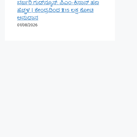
ಭರ್ಜರಿ ಗುಡ್‌ನ್ಯೂಸ್: ಪಿಎಂ-ಕಿಸಾನ್ ಹಣ
ಹೆಚ್ಚಳ | ಕೇಂದ್ರದಿಂದ ₹3.15 ಲಕ್ಷ ಕೋಟಿ
ಅನುದಾನ
01/08/2026