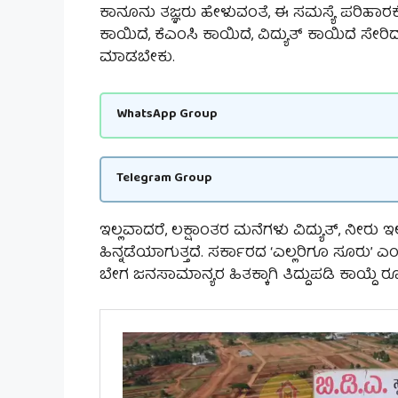
ಕಾನೂನು ತಜ್ಞರು ಹೇಳುವಂತೆ, ಈ ಸಮಸ್ಯೆ ಪರಿಹಾರಕ್
ಕಾಯಿದೆ, ಕೆಎಂಸಿ ಕಾಯಿದೆ, ವಿದ್ಯುತ್ ಕಾಯಿದೆ ಸೇರ
ಮಾಡಬೇಕು.
WhatsApp Group
Telegram Group
ಇಲ್ಲವಾದರೆ, ಲಕ್ಷಾಂತರ ಮನೆಗಳು ವಿದ್ಯುತ್, ನೀರು ಇ
ಹಿನ್ನಡೆಯಾಗುತ್ತದೆ. ಸರ್ಕಾರದ ‘ಎಲ್ಲರಿಗೂ ಸೂರು’ 
ಬೇಗ ಜನಸಾಮಾನ್ಯರ ಹಿತಕ್ಕಾಗಿ ತಿದ್ದುಪಡಿ ಕಾಯ್ದೆ ರ