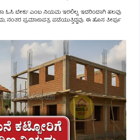
 ಅಥವಾ ಓಸಿ ಬೇಕು’ ಎಂಬ ನಿಯಮ ಇರಲಿಲ್ಲ. ಇದರಿಂದಾಗಿ ಹಲವು
ದು, ನಂತರ ಪ್ರಮಾಣಪತ್ರ ಪಡೆಯುತ್ತಿದ್ದವು. ಈ ಹೊಸ ತೀರ್ಪು