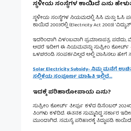
ಸ್ಥಳೀಯ ಸಂಸ್ಥೆಗಳ ಕಾಯಿದೆ ಏನು ಹೇಳುತ್
ಸ್ಥಳೀಯ ಸಂಸ್ಥೆಗಳ ನಿಯಮದಲ್ಲಿ ಸಿಸಿ ಮತ್ತು ಓಸಿ 
ಕಾಯಿದೆ 2003ರಲ್ಲಿ (Electricity Act 2003) ‘ವಿದ
ಇದರಿಂದಾಗಿ ವಿಳಂಬವಾಗಿ ಪ್ರಮಾಣಪತ್ರ ಪಡೆದು, ಮೊದಲ
ಆದರೆ ಇದೀಗ ಈ ನಿಯಮವನ್ನು ಸುಪ್ರೀಂ ಕೋರ್ಟ್ ತೀರ್ಪ
ಒಳಚರಂಡಿ ಸಂಪರ್ಕವಿಲ್ಲದೆ ಅಲ್ಲಿ ವಾಸಿಸಲು ಹೇಗೆ ಸಾ
Solar Electricity Subsidy- ನಿಮ್ಮ ಮನೆಗೆ ಉ
ಸಲ್ಲಿಕೆಯ ಸಂಪೂರ್ಣ ಮಾಹಿತಿ ಇಲ್ಲಿದೆ…
ಇದಕ್ಕೆ ಪರಿಹಾರೋಪಾಯ ಏನು?
ಸುಪ್ರೀಂ ಕೋರ್ಟ್ ತೀರ್ಪು ಕಳೆದ ಡಿಸೆಂಬರ್ 2024ರ 
ತಿಂಗಳು ಕಳೆದಿದೆ. ಈತನಕ ಸುಮ್ಮನಿದ್ದ ಸರ್ಕಾರ 
ಮುಂದಾಗಿದೆ. ಸಮಸ್ಯೆ ಪರಿಹಾರಕ್ಕೆ ತಿದ್ದುಪಡಿ ಕಾಯಿದ