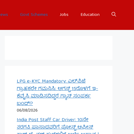
ews
Govt Schemes
Jobs
Education
LPG e-KYC Mandatory: ಎಲ್‌ಪಿಜಿ
ಗ್ರಾಹಕರೇ ಗಮನಿಸಿ: ಆಗಸ್ಟ್ 15ರೊಳಗೆ ಇ-
ಕೆವೈಸಿ ಮಾಡಿಸದಿದ್ದರೆ ಗ್ಯಾಸ್ ಸಂಪರ್ಕ
ಬಂದ್!?
06/08/2026
India Post Staff Car Driver: 10ನೇ
ತರಗತಿ ಪಾಸಾದವರಿಗೆ ಪೋಸ್ಟ್ ಆಫೀಸ್