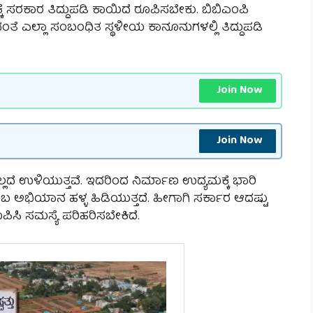
ಕೆ ಸರಕಾರ ತಿದ್ದುಪಡಿ ಕಾಯಿದೆ ರೂಪಿಸಬೇಕು. ಬಿಬಿಎಂಪಿ
ಿದಂತೆ ಎಲ್ಲಾ ಸಂಬಂಧಿತ ಸ್ಥಳೀಯ ಕಾನೂನುಗಳಲ್ಲಿ ತಿದ್ದುಪಡಿ
Join Now
Join Now
ಲ್ಲದೆ ಉಳಿಯುತ್ತವೆ. ಇದರಿಂದ ನಿರ್ಮಾಣ ಉದ್ಯಮಕ್ಕೆ ಭಾರಿ
ಎಂಬ ಅಭಿಯಾನ ಹಳ್ಳ ಹಿಡಿಯುತ್ತದೆ. ಹೀಗಾಗಿ ಸರ್ಕಾರ ಆದಷ್ಟು
ೂಪಿಸಿ ಸಮಸ್ಯೆ ಪರಿಹರಿಸಬೇಕಿದೆ.