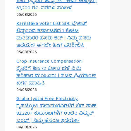
ಕಾರ್ ಡ್ರೈವರ್ ಹುದ್ದೆಗಳಿಗೆ ಅರ್ಜಿ ಆಹ್ವಾನ |
63,200 ರೂ. ವರೆಗೂ ಸಂಬಳ
05/08/2026
Karnataka Voter List SIR: ವೋಟ್
ಲಿಸ್ಟ್‌ನಿಂದ ಕರ್ನಾಟಕದ 1 ಕೋಟಿ
ಮತದಾರರ ಹೆಸರು ಕಟ್ | ನಿಮ್ಮ ಹೆಸರು
ಇದೆಯೇ? ಈಗಲೇ ಹೀಗೆ ಪರಿಶೀಲಿಸಿ
05/08/2026
Crop Insurance Compensation:
ರೈತರಿಗೆ ₹585.72 ಕೋಟಿ ಬೆಳೆ ವಿಮೆ
ಪರಿಹಾರ ಮಂಜೂರು | ಸಚಿವ ಪ್ರಿಯಾಂಕ್
ಖರ್ಗೆ ಮಾಹಿತಿ
04/08/2026
Gruha Jyothi Free Electricity:
ಗೃಹಜ್ಯೋತಿ ಫಲಾನುಭವಿಗಳಿಗೆ ಬಿಗ್ ಶಾಕ್:
82,220+ ಕುಟುಂಬಗಳಿಗೆ ಉಚಿತ ವಿದ್ಯುತ್
ಬಂದ್ | ನಿಮ್ಮ ಹೆಸರೂ ಇದೆಯೇ?
04/08/2026