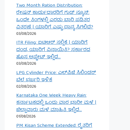
Two Month Ration Distribution:
ರೇಷನ್ ಕಾರ್ಡುದಾರರಿಗೆ ಗುಡ್ ನ್ಯೂಸ್:
ಒಂದೇ ತಿಂಗಳಲ್ಲಿ ಎರಡು ಬಾರಿ ಪಡಿತರ
ವಿತರಣೆ | ಯಾರಿಗೆ ಎಷ್ಟು ಧಾನ್ಯ ಸಿಗಲಿದೆ?
03/08/2026
ITR Filing: ಐಟಿಆರ್ ಸಲ್ಲಿಕೆ | ಯಾರಿಗೆ
ದಂಡ, ಯಾರಿಗೆ ವಿನಾಯಿತಿ? ಸರ್ಕಾರದ
ಹೊಸ ಅಪ್ಡೇಟ್ ಇಲ್ಲಿದೆ…
03/08/2026
LPG Cylinder Price: ಎಲ್‌ಪಿಜಿ ಸಿಲಿಂಡರ್
ಬೆಲೆ ಭರ್ಜರಿ ಇಳಿಕೆ
02/08/2026
Karnataka One Week Heavy Rain:
ಕರ್ನಾಟಕದಲ್ಲಿ ಒಂದು ವಾರ ಭಾರೀ ಮಳೆ |
ಜಿಲ್ಲಾವಾರು ಮಳೆ ಮಾಹಿತಿ ಇಲ್ಲಿದೆ…
01/08/2026
PM Kisan Scheme Extended: ರೈತರಿಗೆ