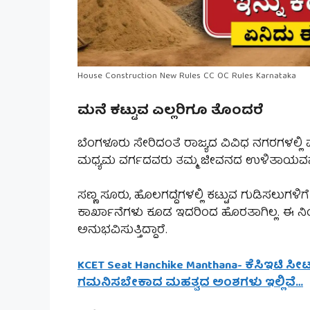
House Construction New Rules CC OC Rules Karnataka
ಮನೆ ಕಟ್ಟುವ ಎಲ್ಲರಿಗೂ ತೊಂದರೆ
ಬೆಂಗಳೂರು ಸೇರಿದಂತೆ ರಾಜ್ಯದ ವಿವಿಧ ನಗರಗಳಲ್ಲಿ ಮೂ
ಮಧ್ಯಮ ವರ್ಗದವರು ತಮ್ಮ ಜೀವನದ ಉಳಿತಾಯವನ್ನು ಕೂ
ಸಣ್ಣ ಸೂರು, ಹೊಲಗದ್ದೆಗಳಲ್ಲಿ ಕಟ್ಟುವ ಗುಡಿಸಲುಗಳಿಗೆ ಕೂ
ಕಾರ್ಖಾನೆಗಳು ಕೂಡ ಇದರಿಂದ ಹೊರತಾಗಿಲ್ಲ. ಈ 
ಅನುಭವಿಸುತ್ತಿದ್ದಾರೆ.
KCET Seat Hanchike Manthana- ಕೆಸಿಇಟಿ ಸ
ಗಮನಿಸಬೇಕಾದ ಮಹತ್ವದ ಅಂಶಗಳು ಇಲ್ಲಿವೆ…