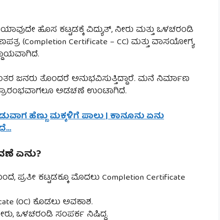
 ಯಾವುದೇ ಹೊಸ ಕಟ್ಟಡಕ್ಕೆ ವಿದ್ಯುತ್, ನೀರು ಮತ್ತು ಒಳಚರಂಡಿ
ತ್ರ (Completion Certificate – CC) ಮತ್ತು ವಾಸಯೋಗ್ಯ
್ಡಾಯವಾಗಿದೆ.
ರ ಜನರು ತೊಂದರೆ ಅನುಭವಿಸುತ್ತಿದ್ದಾರೆ. ಮನೆ ನಿರ್ಮಾಣ
ು ಪ್ರಾರಂಭವಾಗಲೂ ಅಡಚಣೆ ಉಂಟಾಗಿದೆ.
ಾಡುವಾಗ ಹೆಣ್ಣು ಮಕ್ಕಳಿಗೆ ಪಾಲು | ಕಾನೂನು ಏನು
ದೆ…
ವಣೆ ಏನು?
ೆ, ಪ್ರತೀ ಕಟ್ಟಡಕ್ಕೂ ಮೊದಲು Completion Certificate
cate (OC) ಕೊಡಲು ಅವಕಾಶ.
ನೀರು, ಒಳಚರಂಡಿ ಸಂಪರ್ಕ ನಿಷಿದ್ಧ.