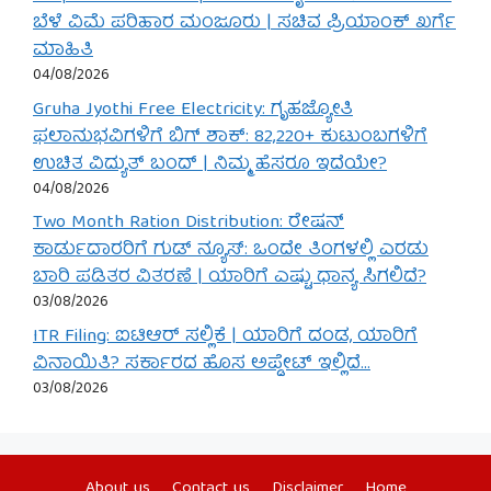
ಬೆಳೆ ವಿಮೆ ಪರಿಹಾರ ಮಂಜೂರು | ಸಚಿವ ಪ್ರಿಯಾಂಕ್ ಖರ್ಗೆ
ಮಾಹಿತಿ
04/08/2026
Gruha Jyothi Free Electricity: ಗೃಹಜ್ಯೋತಿ
ಫಲಾನುಭವಿಗಳಿಗೆ ಬಿಗ್ ಶಾಕ್: 82,220+ ಕುಟುಂಬಗಳಿಗೆ
ಉಚಿತ ವಿದ್ಯುತ್ ಬಂದ್ | ನಿಮ್ಮ ಹೆಸರೂ ಇದೆಯೇ?
04/08/2026
Two Month Ration Distribution: ರೇಷನ್
ಕಾರ್ಡುದಾರರಿಗೆ ಗುಡ್ ನ್ಯೂಸ್: ಒಂದೇ ತಿಂಗಳಲ್ಲಿ ಎರಡು
ಬಾರಿ ಪಡಿತರ ವಿತರಣೆ | ಯಾರಿಗೆ ಎಷ್ಟು ಧಾನ್ಯ ಸಿಗಲಿದೆ?
03/08/2026
ITR Filing: ಐಟಿಆರ್ ಸಲ್ಲಿಕೆ | ಯಾರಿಗೆ ದಂಡ, ಯಾರಿಗೆ
ವಿನಾಯಿತಿ? ಸರ್ಕಾರದ ಹೊಸ ಅಪ್ಡೇಟ್ ಇಲ್ಲಿದೆ…
03/08/2026
About us
Contact us
Disclaimer
Home