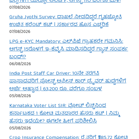
ಜಿಲ್ಲೆಗಳಿಗೆ ಯೆಲ್ಲೋ ಅಲರ್ಟ್, ಆಗಸ್ಟ್ 11ರ ವರೆಗೂ ಮಳೆ!
07/08/2026
Gruha Jyothi Survey: ದಾಖಲೆ ನೀಡದಿದ್ದರೆ ಗೃಹಜ್ಯೋತಿ
ಉಚಿತ ಕರೆಂಟ್ ಕಟ್ | ಸರ್ಕಾರದ ಹೊಸ ಎಚ್ಚರಿಕೆ
07/08/2026
LPG e-KYC Mandatory: ಎಲ್‌ಪಿಜಿ ಗ್ರಾಹಕರೇ ಗಮನಿಸಿ:
ಆಗಸ್ಟ್ 15ರೊಳಗೆ ಇ-ಕೆವೈಸಿ ಮಾಡಿಸದಿದ್ದರೆ ಗ್ಯಾಸ್ ಸಂಪರ್ಕ
ಬಂದ್!?
06/08/2026
India Post Staff Car Driver: 10ನೇ ತರಗತಿ
ಪಾಸಾದವರಿಗೆ ಪೋಸ್ಟ್ ಆಫೀಸ್ ಕಾರ್ ಡ್ರೈವರ್ ಹುದ್ದೆಗಳಿಗೆ
ಅರ್ಜಿ ಆಹ್ವಾನ | 63,200 ರೂ. ವರೆಗೂ ಸಂಬಳ
05/08/2026
Karnataka Voter List SIR: ವೋಟ್ ಲಿಸ್ಟ್‌ನಿಂದ
ಕರ್ನಾಟಕದ 1 ಕೋಟಿ ಮತದಾರರ ಹೆಸರು ಕಟ್ | ನಿಮ್ಮ
ಹೆಸರು ಇದೆಯೇ? ಈಗಲೇ ಹೀಗೆ ಪರಿಶೀಲಿಸಿ
05/08/2026
Crop Insurance Compensation: ರೈತರಿಗೆ ₹585.72 ಕೋಟಿ