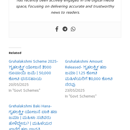
has recently been actively engaged in the digital media
space, focusing on delivering accurate and trustworthy
news to readers.
Related
Gruhalakshmi Scheme 2025-
Gruhalakshmi Amount
‘ಗೃಹಲಕ್ಷ್ಮೀ’ ಯೋಜನೆ ₹2000
Released- ‘ಗೃಹಲಕ್ಷ್ಮೀ’ ಹಣ
ರೂಪಾಯಿ ಜಮೆ | 50,000
ಜಮಾ | 1.25 ಕೋಟಿ
ಕೋಟಿ ಧನಸಹಾಯ
ಮಹಿಳೆಯರಿಗೆ ₹50,000 ಕೋಟಿ
20/05/2025
ನೆರವು
In "Govt Schemes"
23/05/2025
In "Govt Schemes"
Grehalakshmi Baki Hana-
ಗೃಹಲಕ್ಷ್ಮೀ ಯೋಜನೆ ಬಾಕಿ ಹಣ
ಜಮಾ | ಮಹಿಳಾ ಸಚಿವರು
ಹೇಳಿದ್ದೇನು? | ಮಹಿಳೆಯರ
ಖಾತೆಗೆ ಹಣ ಪಾವತಿ