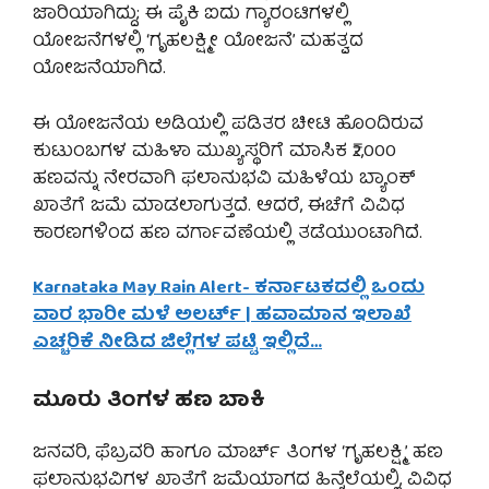
ಜಾರಿಯಾಗಿದ್ದು; ಈ ಪೈಕಿ ಐದು ಗ್ಯಾರಂಟಿಗಳಲ್ಲಿ
ಯೋಜನೆಗಳಲ್ಲಿ ‘ಗೃಹಲಕ್ಷ್ಮೀ ಯೋಜನೆ’ ಮಹತ್ವದ
ಯೋಜನೆಯಾಗಿದೆ.
ಈ ಯೋಜನೆಯ ಅಡಿಯಲ್ಲಿ ಪಡಿತರ ಚೀಟಿ ಹೊಂದಿರುವ
ಕುಟುಂಬಗಳ ಮಹಿಳಾ ಮುಖ್ಯಸ್ಥರಿಗೆ ಮಾಸಿಕ ₹2,000
ಹಣವನ್ನು ನೇರವಾಗಿ ಫಲಾನುಭವಿ ಮಹಿಳೆಯ ಬ್ಯಾಂಕ್
ಖಾತೆಗೆ ಜಮೆ ಮಾಡಲಾಗುತ್ತದೆ. ಆದರೆ, ಈಚೆಗೆ ವಿವಿಧ
ಕಾರಣಗಳಿಂದ ಹಣ ವರ್ಗಾವಣೆಯಲ್ಲಿ ತಡೆಯುಂಟಾಗಿದೆ.
Karnataka May Rain Alert- ಕರ್ನಾಟಕದಲ್ಲಿ ಒಂದು
ವಾರ ಭಾರೀ ಮಳೆ ಅಲರ್ಟ್ | ಹವಾಮಾನ ಇಲಾಖೆ
ಎಚ್ಚರಿಕೆ ನೀಡಿದ ಜಿಲ್ಲೆಗಳ ಪಟ್ಟಿ ಇಲ್ಲಿದೆ…
ಮೂರು ತಿಂಗಳ ಹಣ ಬಾಕಿ
ಜನವರಿ, ಫೆಬ್ರವರಿ ಹಾಗೂ ಮಾರ್ಚ್ ತಿಂಗಳ ‘ಗೃಹಲಕ್ಷ್ಮಿ’ ಹಣ
ಫಲಾನುಭವಿಗಳ ಖಾತೆಗೆ ಜಮೆಯಾಗದ ಹಿನ್ನೆಲೆಯಲ್ಲಿ, ವಿವಿಧ