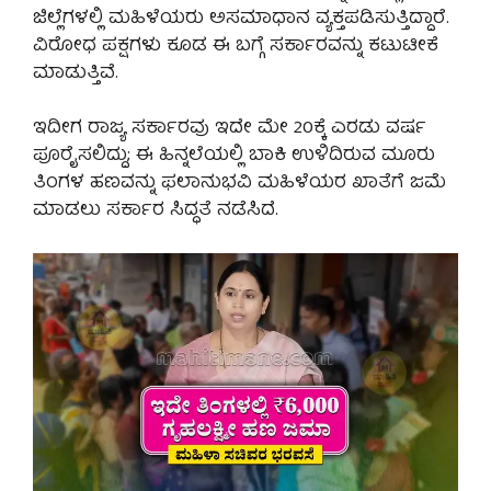
ಜಿಲ್ಲೆಗಳಲ್ಲಿ ಮಹಿಳೆಯರು ಅಸಮಾಧಾನ ವ್ಯಕ್ತಪಡಿಸುತ್ತಿದ್ದಾರೆ.
ವಿರೋಧ ಪಕ್ಷಗಳು ಕೂಡ ಈ ಬಗ್ಗೆ ಸರ್ಕಾರವನ್ನು ಕಟುಟೀಕೆ
ಮಾಡುತ್ತಿವೆ.
ಇದೀಗ ರಾಜ್ಯ ಸರ್ಕಾರವು ಇದೇ ಮೇ 20ಕ್ಕೆ ಎರಡು ವರ್ಷ
ಪೂರೈಸಲಿದ್ದು; ಈ ಹಿನ್ನಲೆಯಲ್ಲಿ ಬಾಕಿ ಉಳಿದಿರುವ ಮೂರು
ತಿಂಗಳ ಹಣವನ್ನು ಫಲಾನುಭವಿ ಮಹಿಳೆಯರ ಖಾತೆಗೆ ಜಮೆ
ಮಾಡಲು ಸರ್ಕಾರ ಸಿದ್ಧತೆ ನಡೆಸಿದೆ.