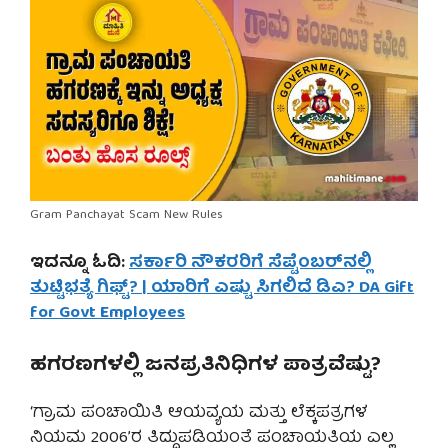
Gram Panchayat Scam New Rules
ಇದನ್ನೂ ಓದಿ:
ಸರ್ಕಾರಿ ನೌಕರರಿಗೆ ಸೆಪ್ಟೆಂಬರ್‌ನಲ್ಲಿ
ತುಟ್ಟಿಭತ್ಯೆ ಗಿಫ್ಟ್? | ಯಾರಿಗೆ ಎಷ್ಟು ಸಿಗಲಿದೆ ಡಿಎ? DA Gift
for Govt Employees
ಹಗರಣಗಳಲ್ಲಿ ಜನಪ್ರತಿನಿಧಿಗಳ ಪಾತ್ರವೆಷ್ಟು?
‘ಗ್ರಾಮ ಪಂಚಾಯಿತಿ ಆಯವ್ಯಯ ಮತ್ತು ಲೆಕ್ಕಪತ್ರಗಳ
ನಿಯಮ 2006’ರ ತಿದ್ದುಪಡಿಯಂತೆ ಪಂಚಾಯತಿಯ ಎಲ್ಲ