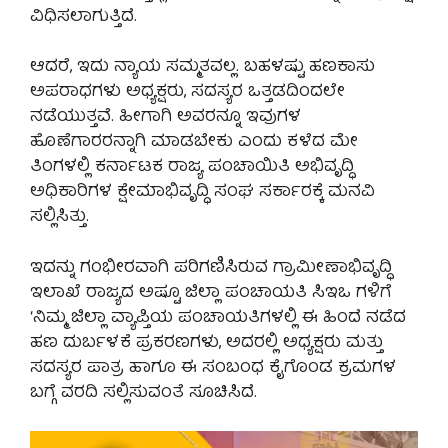
ವಿಧಿಸಲಾಗುತ್ತಿದೆ.
ಆದರೆ, ಇದು ನ್ಯಾಯ ಸಮ್ಮತವಲ್ಲ. ಬಹಳಷ್ಟು ಹಣಕಾಸು
ಅಪರಾಧಗಳು ಅಧ್ಯಕ್ಷರು, ಸದಸ್ಯರ ಒತ್ತಡದಿಂದಲೇ
ನಡೆಯುತ್ತವೆ. ಹೀಗಾಗಿ ಅವರನ್ನೂ ಇವುಗಳ
ಹೊಣೆಗಾರರನ್ನಾಗಿ ಮಾಡಬೇಕು ಎಂದು ಕಳೆದ ಮೇ
ತಿಂಗಳಲ್ಲಿ ಕರ್ನಾಟಕ ರಾಜ್ಯ ಪಂಚಾಯಿತಿ ಅಭಿವೃದ್ಧಿ
ಅಧಿಕಾರಿಗಳ ಕ್ಷೇಮಾಭಿವೃದ್ಧಿ ಸಂಘ ಸರ್ಕಾರಕ್ಕೆ ಮನವಿ
ಸಲ್ಲಿಸಿತ್ತು.
ಇದನ್ನು ಗಂಭೀರವಾಗಿ ಪರಿಗಣಿಸಿರುವ ಗ್ರಾಮೀಣಾಭಿವೃದ್ಧಿ
ಇಲಾಖೆ ರಾಜ್ಯದ ಅಷ್ಟೂ ಜಿಲ್ಲಾ ಪಂಚಾಯತಿ ಸಿಇಒ ಗಳಿಗೆ
‘ನಿಮ್ಮ ಜಿಲ್ಲಾ ವ್ಯಾಪ್ತಿಯ ಪಂಚಾಯತಿಗಳಲ್ಲಿ ಈ ಹಿಂದೆ ನಡೆದ
ಹಣ ದುರ್ಬಳಕೆ ಪ್ರಕರಣಗಳು, ಅದರಲ್ಲಿ ಅಧ್ಯಕ್ಷರು ಮತ್ತು
ಸದಸ್ಯರ ಪಾತ್ರ ಹಾಗೂ ಈ ಸಂಬಂಧ ಕೈಗೊಂಡ ಕ್ರಮಗಳ
ಬಗ್ಗೆ ವರದಿ ಸಲ್ಲಿಸುವಂತೆ ಸೂಚಿಸಿದೆ.