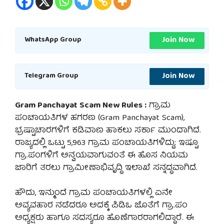
Join Now
WhatsApp Group
Join Now
Telegram Group
Gram Panchayat Scam New Rules :
ಗ್ರಾಮ
ಪಂಚಾಯತಿಗಳ ಹಗರಣ (Gram Panchayat Scam),
ಭ್ರಷ್ಟಾಚಾರಗಳಿಗೆ ಕಡಿವಾಣ ಹಾಕಲು ಸರ್ಕಾ ಮುಂದಾಗಿದೆ.
ರಾಜ್ಯದಲ್ಲಿ ಒಟ್ಟು 5,963 ಗ್ರಾಮ ಪಂಚಾಯತಿಗಳಿದ್ದು; ಇಷ್ಟೂ
ಗ್ರಾ.ಪಂಗಳಿಗೆ ಅನ್ವಯವಾಗುವಂತೆ ಈ ಹೊಸ ನಿಯಮ
ಜಾರಿಗೆ ತರಲು ಗ್ರಾಮೀಣಾಭಿವೃದ್ಧಿ ಇಲಾಖೆ ಸನ್ನದ್ಧವಾಗಿದೆ.
ಹೌದು, ಇನ್ಮುಂದೆ ಗ್ರಾಮ ಪಂಚಾಯತಿಗಳಲ್ಲಿ ಏನೇ
ಅವ್ಯವಹಾರ ನಡೆದರೂ ಅದಕ್ಕೆ ಪಿಡಿಒ ಜೊತೆಗೆ ಗ್ರಾ.ಪಂ
ಅಧ್ಯಕ್ಷರು ಹಾಗೂ ಸದಸ್ಯರೂ ಹೊಣೆಗಾರರಾಗಲಿದ್ದಾರೆ. ಈ