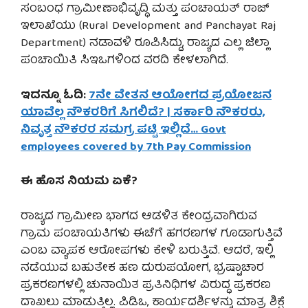
ಸಂಬಂಧ ಗ್ರಾಮೀಣಾಭಿವೃದ್ಧಿ ಮತ್ತು ಪಂಚಾಯತ್ ರಾಜ್
ಇಲಾಖೆಯು (Rural Development and Panchayat Raj
Department) ನಡಾವಳಿ ರೂಪಿಸಿದ್ದು, ರಾಜ್ಯದ ಎಲ್ಲ ಜಿಲ್ಲಾ
ಪಂಚಾಯಿತಿ ಸಿಇಒಗಳಿಂದ ವರದಿ ಕೇಳಲಾಗಿದೆ.
ಇದನ್ನೂ ಓದಿ:
7ನೇ ವೇತನ ಆಯೋಗದ ಪ್ರಯೋಜನ
ಯಾವೆಲ್ಲ ನೌಕರರಿಗೆ ಸಿಗಲಿದೆ? | ಸರ್ಕಾರಿ ನೌಕರರು,
ನಿವೃತ್ತ ನೌಕರರ ಸಮಗ್ರ ಪಟ್ಟಿ ಇಲ್ಲಿದೆ… Govt
employees covered by 7th Pay Commission
ಈ ಹೊಸ ನಿಯಮ ಏಕೆ?
ರಾಜ್ಯದ ಗ್ರಾಮೀಣ ಭಾಗದ ಆಡಳಿತ ಕೇಂದ್ರವಾಗಿರುವ
ಗ್ರಾಮ ಪಂಚಾಯತಿಗಳು ಈಚೆಗೆ ಹಗರಣಗಳ ಗೂಡಾಗುತ್ತಿವೆ
ಎಂಬ ವ್ಯಾಪಕ ಆರೋಪಗಳು ಕೇಳಿ ಬರುತ್ತಿವೆ. ಆದರೆ, ಇಲ್ಲಿ
ನಡೆಯುವ ಬಹುತೇಕ ಹಣ ದುರುಪಯೋಗ, ಭ್ರಷ್ಟಾಚಾರ
ಪ್ರಕರಣಗಳಲ್ಲಿ ಚುನಾಯಿತ ಪ್ರತಿನಿಧಿಗಳ ವಿರುದ್ಧ ಪ್ರಕರಣ
ದಾಖಲು ಮಾಡುತ್ತಿಲ್ಲ. ಪಿಡಿಒ, ಕಾರ್ಯದರ್ಶಿಳನ್ನು ಮಾತ್ರ ಶಿಕ್ಷೆ