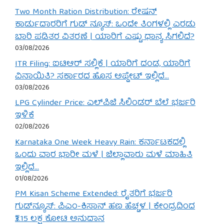
Two Month Ration Distribution: ರೇಷನ್
ಕಾರ್ಡುದಾರರಿಗೆ ಗುಡ್ ನ್ಯೂಸ್: ಒಂದೇ ತಿಂಗಳಲ್ಲಿ ಎರಡು
ಬಾರಿ ಪಡಿತರ ವಿತರಣೆ | ಯಾರಿಗೆ ಎಷ್ಟು ಧಾನ್ಯ ಸಿಗಲಿದೆ?
03/08/2026
ITR Filing: ಐಟಿಆರ್ ಸಲ್ಲಿಕೆ | ಯಾರಿಗೆ ದಂಡ, ಯಾರಿಗೆ
ವಿನಾಯಿತಿ? ಸರ್ಕಾರದ ಹೊಸ ಅಪ್ಡೇಟ್ ಇಲ್ಲಿದೆ…
03/08/2026
LPG Cylinder Price: ಎಲ್‌ಪಿಜಿ ಸಿಲಿಂಡರ್ ಬೆಲೆ ಭರ್ಜರಿ
ಇಳಿಕೆ
02/08/2026
Karnataka One Week Heavy Rain: ಕರ್ನಾಟಕದಲ್ಲಿ
ಒಂದು ವಾರ ಭಾರೀ ಮಳೆ | ಜಿಲ್ಲಾವಾರು ಮಳೆ ಮಾಹಿತಿ
ಇಲ್ಲಿದೆ…
01/08/2026
PM Kisan Scheme Extended: ರೈತರಿಗೆ ಭರ್ಜರಿ
ಗುಡ್‌ನ್ಯೂಸ್: ಪಿಎಂ-ಕಿಸಾನ್ ಹಣ ಹೆಚ್ಚಳ | ಕೇಂದ್ರದಿಂದ
₹3.15 ಲಕ್ಷ ಕೋಟಿ ಅನುದಾನ