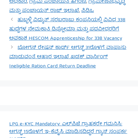
ಅಧಿಕಾರಿ
,
ಗ್ರಾಮ ಪಂಚಾಯತಿ ಹಗರಣ
,
ಗ್ರಾಮೀಣಾಭಿವೃದ್ಧಿ
ಮತ್ತು ಪಂಚಾಯತ್ ರಾಜ್ ಇಲಾಖೆ
,
ಪಿಡಿಒ
ಹುಬ್ಬಳ್ಳಿ ವಿದ್ಯುತ್ ಸರಬರಾಜು ಕಂಪನಿಯಲ್ಲಿ ವಿವಿಧ 338
ಹುದ್ದೆಗಳ ನೇಮಕಾತಿ ಡಿಪ್ಲೋಮಾ ಮತ್ತು ಪದವೀಧರರಿಗೆ
ಅವಕಾಶ HESCOM Apprenticeship for 338 Vacancy
ಬೋಗಸ್ ರೇಷನ್ ಕಾರ್ಡ್ ಆಗಸ್ಟ್ 31ರೊಳಗೆ ವಾಪಾಸು
ಮಾಡುವಂತೆ ಆಹಾರ ಇಲಾಖೆ ಖಡಕ್ ವಾರ್ನಿಂಗ್
Ineligible Ration Card Return Deadline
LPG e-KYC Mandatory: ಎಲ್‌ಪಿಜಿ ಗ್ರಾಹಕರೇ ಗಮನಿಸಿ:
ಆಗಸ್ಟ್ 15ರೊಳಗೆ ಇ-ಕೆವೈಸಿ ಮಾಡಿಸದಿದ್ದರೆ ಗ್ಯಾಸ್ ಸಂಪರ್ಕ