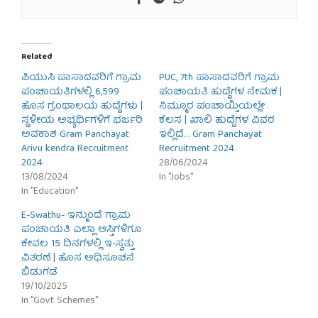
Related
ಪಿಯುಸಿ ಪಾಸಾದವರಿಗೆ ಗ್ರಾಮ
PUC, 7th ಪಾಸಾದವರಿಗೆ ಗ್ರಾಮ
ಪಂಚಾಯತಿಗಳಲ್ಲಿ 6,599
ಪಂಚಾಯತಿ ಹುದ್ದೆಗಳ ನೇಮಕ |
ಹೊಸ ಗ್ರಂಥಾಲಯ ಹುದ್ದೆಗಳು |
ನಿಮ್ಮೂರ ಪಂಚಾಯ್ತಿಯಲ್ಲೇ
ಸ್ಥಳೀಯ ಅಭ್ಯರ್ಥಿಗಳಿಗೆ ಭರ್ಜರಿ
ಕೆಲಸ | ಖಾಲಿ ಹುದ್ದೆಗಳ ವಿವರ
ಅವಕಾಶ Gram Panchayat
ಇಲ್ಲಿದೆ… Gram Panchayat
Arivu kendra Recruitment
Recruitment 2024
2024
28/06/2024
13/08/2024
In "Jobs"
In "Education"
E-Swathu- ಇನ್ಮುಂದೆ ಗ್ರಾಮ
ಪಂಚಾಯತಿ ಎಲ್ಲಾ ಆಸ್ತಿಗಳಿಗೂ
ಕೇವಲ 15 ದಿನಗಳಲ್ಲಿ ಇ-ಸ್ವತ್ತು
ವಿತರಣೆ | ಹೊಸ ಅಧಿಸೂಚನೆ
ಬಿಡುಗಡೆ
19/10/2025
In "Govt Schemes"