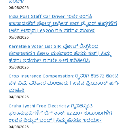
ಬಂದ್!?
06/08/2026
India Post Staff Car Driver: 10ನೇ ತರಗತಿ
ಪಾಸಾದವರಿಗೆ ಪೋಸ್ಟ್ ಆಫೀಸ್ ಕಾರ್ ಡ್ರೈವರ್ ಹುದ್ದೆಗಳಿಗೆ
ಅರ್ಜಿ ಆಹ್ವಾನ | 63,200 ರೂ. ವರೆಗೂ ಸಂಬಳ
05/08/2026
Karnataka Voter List SIR: ವೋಟ್ ಲಿಸ್ಟ್‌ನಿಂದ
ಕರ್ನಾಟಕದ 1 ಕೋಟಿ ಮತದಾರರ ಹೆಸರು ಕಟ್ | ನಿಮ್ಮ
ಹೆಸರು ಇದೆಯೇ? ಈಗಲೇ ಹೀಗೆ ಪರಿಶೀಲಿಸಿ
05/08/2026
Crop Insurance Compensation: ರೈತರಿಗೆ ₹585.72 ಕೋಟಿ
ಬೆಳೆ ವಿಮೆ ಪರಿಹಾರ ಮಂಜೂರು | ಸಚಿವ ಪ್ರಿಯಾಂಕ್ ಖರ್ಗೆ
ಮಾಹಿತಿ
04/08/2026
Gruha Jyothi Free Electricity: ಗೃಹಜ್ಯೋತಿ
ಫಲಾನುಭವಿಗಳಿಗೆ ಬಿಗ್ ಶಾಕ್: 82,220+ ಕುಟುಂಬಗಳಿಗೆ
ಉಚಿತ ವಿದ್ಯುತ್ ಬಂದ್ | ನಿಮ್ಮ ಹೆಸರೂ ಇದೆಯೇ?
04/08/2026