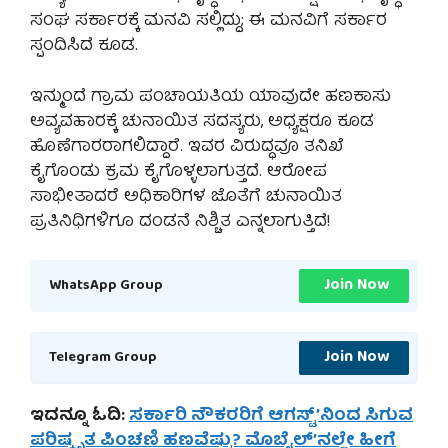
ಸಂಘ ಸರ್ಕಾರಕ್ಕೆ ಮನವಿ ಸಲ್ಲಿದ್ದು; ಈ ಮನವಿಗೆ ಸರ್ಕಾರ
ಸ್ಪಂದಿಸಿದೆ ಕೂಡ.
ಇನ್ಮುಂದೆ ಗ್ರಾಮ ಪಂಚಾಯತಿಯ ಯಾವುದೇ ಹಣಕಾಸು
ಅವ್ಯವಹಾರಕ್ಕೆ ಚುನಾಯಿತ ಸದಸ್ಯರು, ಅಧ್ಯಕ್ಷರೂ ಕೂಡ
ಹೊಣೆಗಾರರಾಗಲಿದ್ದಾರೆ. ಇವರ ವಿರುದ್ಧವೂ ತನಿಖೆ
ಕೈಗೊಂಡು ಕ್ರಮ ಕೈಗೊಳ್ಳಲಾಗುತ್ತದೆ. ಆರೋಪ
ಸಾಭೀತಾದರೆ ಅಧಿಕಾರಿಗಳ ಜೊತೆಗೆ ಚುನಾಯಿತ
ಪ್ರತಿನಿಧಿಗಳಿಗೂ ದಂಡನೆ ನಿಶ್ಚಿತ ಎನ್ನಲಾಗುತ್ತಿದೆ!
Join Now
WhatsApp Group
Join Now
Telegram Group
ಇದನ್ನೂ ಓದಿ:
ಸರ್ಕಾರಿ ನೌಕರರಿಗೆ ಆಗಸ್ಟ್’ನಿಂದ ಸಿಗುವ
ಪರಿಷ್ಕೃತ ಪಿಂಚಣಿ ಹಣವೆಷ್ಟು? ಮೊಬೈಲ್’ನಲ್ಲೇ ಹೀಗೆ