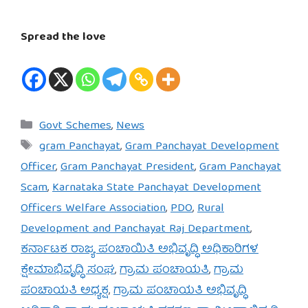
Spread the love
Categories
Govt Schemes
,
News
Tags
gram Panchayat
,
Gram Panchayat Development
Officer
,
Gram Panchayat President
,
Gram Panchayat
Scam
,
Karnataka State Panchayat Development
Officers Welfare Association
,
PDO
,
Rural
Development and Panchayat Raj Department
,
ಕರ್ನಾಟಕ ರಾಜ್ಯ ಪಂಚಾಯಿತಿ ಅಭಿವೃದ್ಧಿ ಅಧಿಕಾರಿಗಳ
ಕ್ಷೇಮಾಭಿವೃದ್ಧಿ ಸಂಘ
,
ಗ್ರಾಮ ಪಂಚಾಯತಿ
,
ಗ್ರಾಮ
ಪಂಚಾಯತಿ ಅಧ್ಯಕ್ಷ
,
ಗ್ರಾಮ ಪಂಚಾಯತಿ ಅಭಿವೃದ್ಧಿ