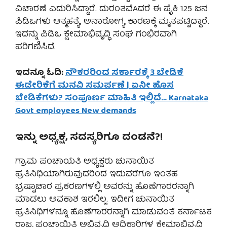
ವಿಚಾರಣೆ ಎದುರಿಸಿದ್ದಾರೆ. ದುರಂತವೆAದರೆ ಈ ಪೈಕಿ 125 ಜನ
ಪಿಡಿಒಗಳು ಆತ್ಮಹತ್ಯೆ, ಅನಾರೋಗ್ಯ ಕಾರಣಕ್ಕೆ ಮೃತಪಟ್ಟಿದ್ದಾರೆ.
ಇದನ್ನು ಪಿಡಿಒ ಕ್ಷೇಮಾಭಿವೃದ್ಧಿ ಸಂಘ ಗಂಭಿರವಾಗಿ
ಪರಿಗಣಿಸಿದೆ.
ಇದನ್ನೂ ಓದಿ:
ನೌಕರರಿಂದ ಸರ್ಕಾರಕ್ಕೆ 3 ಬೇಡಿಕೆ
ಈಡೇರಿಕೆಗೆ ಮನವಿ ಸಮರ್ಪಣೆ | ಏನೀ ಹೊಸ
ಬೇಡಿಕೆಗಳು? ಸಂಪೂರ್ಣ ಮಾಹಿತಿ ಇಲ್ಲಿದೆ… Karnataka
Govt employees New demands
ಇನ್ನು ಅಧ್ಯಕ್ಷ, ಸದಸ್ಯರಿಗೂ ದಂಡನೆ?!
ಗ್ರಾಮ ಪಂಚಾಯತಿ ಅಧ್ಯಕ್ಷರು ಚುನಾಯಿತ
ಪ್ರತಿನಿಧಿಯಾಗಿರುವುದರಿಂದ ಇದುವರೆಗೂ ಇಂತಹ
ಭ್ರಷ್ಟಾಚಾರ ಪ್ರಕರಣಗಳಲ್ಲಿ ಅವರನ್ನು ಹೊಣೆಗಾರರನ್ನಾಗಿ
ಮಾಡಲು ಅವಕಾಶ ಇರಲಿಲ್ಲ. ಇದೀಗ ಚುನಾಯಿತ
ಪ್ರತಿನಿಧಿಗಳನ್ನೂ ಹೊಣೆಗಾರರನ್ನಾಗಿ ಮಾಡುವಂತೆ ಕರ್ನಾಟಕ
ರಾಜ್ಯ ಪಂಚಾಯಿತಿ ಅಭಿವೃದ್ಧಿ ಅಧಿಕಾರಿಗಳ ಕ್ಷೇಮಾಭಿವೃದ್ಧಿ