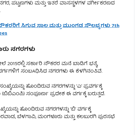
ನಗರ, ಪಟ್ಟಣಗಳು ಮತ್ತು ಇತರೆ ವಾಸಸ್ಥಳಗಳ ವರ್ಗೀಕರಣದ
.
ಕರರಿಗೆ ಸಿಗುವ ಸಾಲ ಮತ್ತು ಮುಂಗಡ ಸೌಲಭ್ಯಗಳು 7th
ees
ಗವಾರು ನಗರಗಳು
15ರಲ್ಲಿ ಸರ್ಕಾರಿ ನೌಕರರ ಮನೆ ಬಾಡಿಗೆ ಭತ್ಯೆ
 ವರ್ಗಗಳಿಗೆ ಸಂಬAಧಿಸಿದ ನಗರಗಳು ಈ ಕೆಳಗಿನಂತಿವೆ.
ಸಂಖ್ಯೆಯನ್ನು ಹೊಂದಿರುವ ನಗರಗಳನ್ನು ‘ಎ’ ಪ್ರವರ್ಗಕ್ಕೆ
ಿಬಿಎಂಪಿ) ಸಂಪೂರ್ಣ ಪ್ರದೇಶ ಈ ವರ್ಗಕ್ಕೆ ಬರುತ್ತದೆ.
ಯೆಯನ್ನು ಹೊಂದಿರುವ ನಗರಗಳನ್ನು ‘ಬಿ’ ವರ್ಗಕ್ಕೆ
ಳಿ-ಧಾರವಾಡ, ಬೆಳಗಾವಿ, ಮಂಗಳೂರು ಮತ್ತು ಕಲಬುರಗಿ ಪುರಸಭೆ