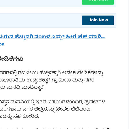
Join Now
 ಸಿಗುವ ಹೆಚ್ಚುವರಿ ಸಂಬಳ ಎಷ್ಟು? ಹೀಗೆ ಚೆಕ್ ಮಾಡಿ…
on
ೇಡಿಕೆಗಳು
 ದರಗಳಲ್ಲಿ ಗಣನೀಯ ಹೆಚ್ಚಳಕ್ಕಾಗಿ ಅನೇಕ ಬೇಡಿಕೆಗಳನ್ನು
ಂಜೂರಾತಿಯ ಉದ್ದೇಶಕ್ಕಾಗಿ ಗ್ರಾಮೀಣ ಮತ್ತು ನಗರ
ರು ಮನವಿ ಮಾಡಿದ್ದಾರೆ.
ಿಸ್ತ್ರತ ಮನವಿಯಲ್ಲಿ ಇತರೆ ವಿಷಯಗಳೊಂದಿಗೆ, ಪ್ರದೇಶಗಳ
ೆಂಗಳೂರು ನಗರ ಜಿಲ್ಲೆಯನ್ನು (ಕೇವಲ ಬಿಬಿಎಂಪಿ
ಬುದನ್ನು ಸಹ ಕೋರಿದೆ.