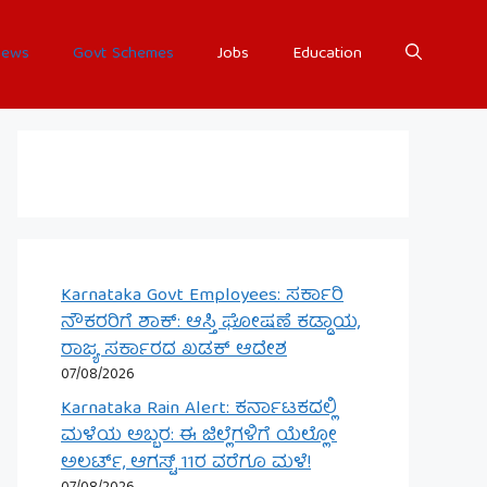
ews
Govt Schemes
Jobs
Education
Karnataka Govt Employees: ಸರ್ಕಾರಿ
ನೌಕರರಿಗೆ ಶಾಕ್: ಆಸ್ತಿ ಘೋಷಣೆ ಕಡ್ಡಾಯ,
ರಾಜ್ಯ ಸರ್ಕಾರದ ಖಡಕ್ ಆದೇಶ
07/08/2026
Karnataka Rain Alert: ಕರ್ನಾಟಕದಲ್ಲಿ
ಮಳೆಯ ಅಬ್ಬರ: ಈ ಜಿಲ್ಲೆಗಳಿಗೆ ಯೆಲ್ಲೋ
ಅಲರ್ಟ್, ಆಗಸ್ಟ್ 11ರ ವರೆಗೂ ಮಳೆ!