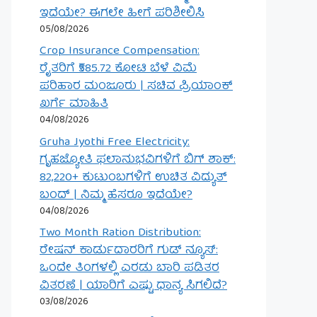
ಇದೆಯೇ? ಈಗಲೇ ಹೀಗೆ ಪರಿಶೀಲಿಸಿ
05/08/2026
Crop Insurance Compensation:
ರೈತರಿಗೆ ₹585.72 ಕೋಟಿ ಬೆಳೆ ವಿಮೆ
ಪರಿಹಾರ ಮಂಜೂರು | ಸಚಿವ ಪ್ರಿಯಾಂಕ್
ಖರ್ಗೆ ಮಾಹಿತಿ
04/08/2026
Gruha Jyothi Free Electricity:
ಗೃಹಜ್ಯೋತಿ ಫಲಾನುಭವಿಗಳಿಗೆ ಬಿಗ್ ಶಾಕ್:
82,220+ ಕುಟುಂಬಗಳಿಗೆ ಉಚಿತ ವಿದ್ಯುತ್
ಬಂದ್ | ನಿಮ್ಮ ಹೆಸರೂ ಇದೆಯೇ?
04/08/2026
Two Month Ration Distribution:
ರೇಷನ್ ಕಾರ್ಡುದಾರರಿಗೆ ಗುಡ್ ನ್ಯೂಸ್:
ಒಂದೇ ತಿಂಗಳಲ್ಲಿ ಎರಡು ಬಾರಿ ಪಡಿತರ
ವಿತರಣೆ | ಯಾರಿಗೆ ಎಷ್ಟು ಧಾನ್ಯ ಸಿಗಲಿದೆ?
03/08/2026