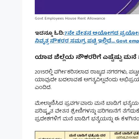
Govt Employees House Rent Allowance
ಇದನ್ನೂ ಓದಿ:
7ನೇ ವೇತನ ಆಯೋಗದ ಪ್ರಯೋಜನ ಯಾ
ನಿವೃತ್ತ ನೌಕರರ ಸಮಗ್ರ ಪಟ್ಟಿ ಇಲ್ಲಿದೆ… Govt e
ಯಾವ ಜಿಲ್ಲೆಯ ನೌಕರರಿಗೆ ಎಷ್ಟೆಷ್ಟು ಮನೆ ಬ
2015ರಲ್ಲಿ ವರ್ಗೀಕರಿಸಲಾದ ರಾಜ್ಯದ ನಗರಗಳು, ಪಟ
ಯಾವುದೇ ಬದಲಾವಣೆ ಅಗತ್ಯವಿಲ್ಲವೆಂದು ಅಭಿಪ್ರಯಾಯ 
ಎಂದಿದೆ.
ಮೇಲ್ಕಾಣಿಸಿದ ಪ್ರವರ್ಗವಾರು ಮನೆ ಬಾಡಿಗೆ ಭತ್ಯೆ
ಪರಿಷ್ಕೃತ ವೇತನ ಶ್ರೇಣಿಗಳನ್ನು ಪರಿಗಣನೆಗೆ ತೆ
ಪ್ರದೇಶಗಳಿಗೆ ಮನೆ ಬಾಡಿಗೆ ಭತ್ಯೆಯನ್ನು ಈ ಕೆಳಗಿನಂ