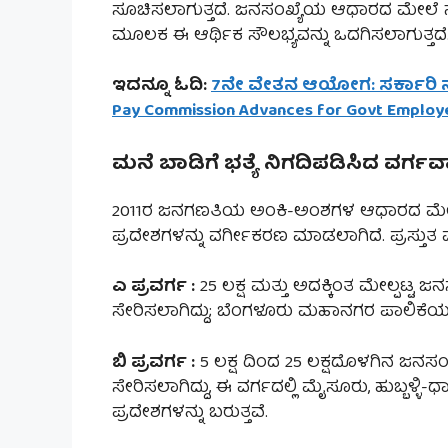
ಸೂಚಿಸಲಾಗುತ್ತದೆ. ಜನಸಂಖ್ಯೆಯ ಆಧಾರದ ಮೇಲೆ 
ಮೂಲಕ ಈ ಆರ್ಥಿಕ ಸೌಲಭ್ಯವನ್ನು ಒದಗಿಸಲಾಗುತ್ತದೆ
ಇದನ್ನೂ ಓದಿ:
7ನೇ ವೇತನ ಆಯೋಗ: ಸರ್ಕಾರಿ ನೌ
Pay Commission Advances for Govt Employ
ಮನೆ ಬಾಡಿಗೆ ಭತ್ಯೆ ನಿಗದಿಪಡಿಸಿದ ವರ್
2011ರ ಜನಗಣತಿಯ ಅಂಕಿ-ಅ೦ಶಗಳ ಆಧಾರದ ಮೇಲೆ 20
ಪ್ರದೇಶಗಳನ್ನು ವರ್ಗೀಕರಣ ಮಾಡಲಾಗಿದೆ. ಪ್ರಸ್ತುತ
ಎ ಪ್ರವರ್ಗ :
25 ಲಕ್ಷ ಮತ್ತು ಅದಕ್ಕಿಂತ ಮೇಲ್ಪಟ್ಟ ಜನ
ಸೇರಿಸಲಾಗಿದ್ದು; ಬೆಂಗಳೂರು ಮಹಾನಗರ ಪಾಲಿಕೆಯ (ಬ
ಬಿ ಪ್ರವರ್ಗ :
5 ಲಕ್ಷ ದಿಂದ 25 ಲಕ್ಷದೊಳಗಿನ ಜನಸಂಖ್
ಸೇರಿಸಲಾಗಿದ್ದು, ಈ ವರ್ಗದಲ್ಲಿ ಮೈಸೂರು, ಹುಬ್ಬಳ್
ಪ್ರದೇಶಗಳನ್ನು ಬರುತ್ತವೆ.