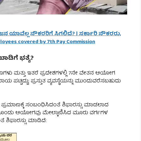
ವೆಲ್ಲ ನೌಕರರಿಗೆ ಸಿಗಲಿದೆ? | ಸರ್ಕಾರಿ ನೌಕರರು,
mployees covered by 7th Pay Commission
ಾಡಿಗೆ ಭತ್ಯೆ?
್ಟಣಗಳು ಮತ್ತು ಇತರೆ ಪ್ರದೇಶಗಳಲ್ಲಿ 7ನೇ ವೇತನ ಆಯೋಗ
ಪಟ್ಟಿದ್ದು; ಪ್ರಸ್ತುತ ವ್ಯವಸ್ಥೆಯನ್ನು ಮುಂದುವರೆಸಬಹುದು
ಯ ಪ್ರಮಾಣಕ್ಕೆ ಸಂಬ೦ಧಿಸಿದ೦ತೆ ಶಿಫಾರಸ್ಸು ಮಾಡಲಾದ
ಗೆದುಕೊಂಡು ಆಯೋಗವು ಮೇಲ್ಕಾಣಿಸಿದ ಮೂರು ವರ್ಗಗಳ
ತೆ ಶಿಫಾರಸ್ಸು ಮಾಡಿದೆ: