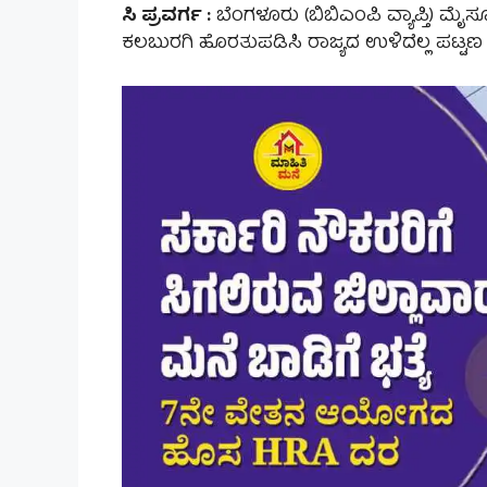
ಸಿ ಪ್ರವರ್ಗ :
ಬೆಂಗಳೂರು (ಬಿಬಿಎಂಪಿ ವ್ಯಾಪ್ತಿ) ಮೈಸ
ಕಲಬುರಗಿ ಹೊರತುಪಡಿಸಿ ರಾಜ್ಯದ ಉಳಿದೆಲ್ಲ ಪಟ್ಟಣ ಮತ್