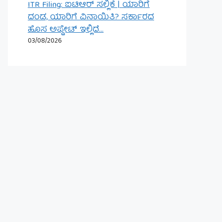
ITR Filing: ಐಟಿಆರ್ ಸಲ್ಲಿಕೆ | ಯಾರಿಗೆ
ದಂಡ, ಯಾರಿಗೆ ವಿನಾಯಿತಿ? ಸರ್ಕಾರದ
ಹೊಸ ಅಪ್ಡೇಟ್ ಇಲ್ಲಿದೆ…
03/08/2026