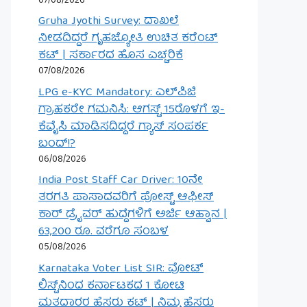
07/08/2026
Gruha Jyothi Survey: ದಾಖಲೆ
ನೀಡದಿದ್ದರೆ ಗೃಹಜ್ಯೋತಿ ಉಚಿತ ಕರೆಂಟ್
ಕಟ್ | ಸರ್ಕಾರದ ಹೊಸ ಎಚ್ಚರಿಕೆ
07/08/2026
LPG e-KYC Mandatory: ಎಲ್‌ಪಿಜಿ
ಗ್ರಾಹಕರೇ ಗಮನಿಸಿ: ಆಗಸ್ಟ್ 15ರೊಳಗೆ ಇ-
ಕೆವೈಸಿ ಮಾಡಿಸದಿದ್ದರೆ ಗ್ಯಾಸ್ ಸಂಪರ್ಕ
ಬಂದ್!?
06/08/2026
India Post Staff Car Driver: 10ನೇ
ತರಗತಿ ಪಾಸಾದವರಿಗೆ ಪೋಸ್ಟ್ ಆಫೀಸ್
ಕಾರ್ ಡ್ರೈವರ್ ಹುದ್ದೆಗಳಿಗೆ ಅರ್ಜಿ ಆಹ್ವಾನ |
63,200 ರೂ. ವರೆಗೂ ಸಂಬಳ
05/08/2026
Karnataka Voter List SIR: ವೋಟ್
ಲಿಸ್ಟ್‌ನಿಂದ ಕರ್ನಾಟಕದ 1 ಕೋಟಿ
ಮತದಾರರ ಹೆಸರು ಕಟ್ | ನಿಮ್ಮ ಹೆಸರು