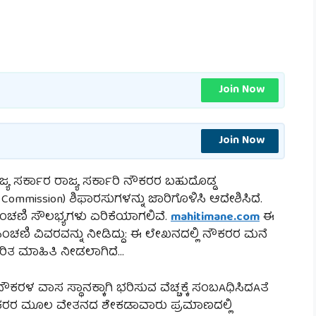
Join Now
Join Now
್ಯ ಸರ್ಕಾರ ರಾಜ್ಯ ಸರ್ಕಾರಿ ನೌಕರರ ಬಹುದೊಡ್ಡ
mmission) ಶಿಫಾರಸುಗಳನ್ನು ಜಾರಿಗೊಳಿಸಿ ಆದೇಶಿಸಿದೆ.
ಪಿಂಚಣಿ ಸೌಲಭ್ಯಗಳು ಏರಿಕೆಯಾಗಲಿವೆ.
mahitimane.com
ಈ
ಿಂಚಣಿ ವಿವರವನ್ನು ನೀಡಿದ್ದು: ಈ ಲೇಖನದಲ್ಲಿ ನೌಕರರ ಮನೆ
ಕುರಿತ ಮಾಹಿತಿ ನೀಡಲಾಗಿದೆ…
ರಳ ವಾಸ ಸ್ಥಾನಕ್ಕಾಗಿ ಭರಿಸುವ ವೆಚ್ಚಕ್ಕೆ ಸಂಬAಧಿಸಿದAತೆ
ೌಕರರ ಮೂಲ ವೇತನದ ಶೇಕಡಾವಾರು ಪ್ರಮಾಣದಲ್ಲಿ