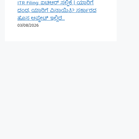
ITR Filing: ಐಟಿಆರ್ ಸಲ್ಲಿಕೆ | ಯಾರಿಗೆ
ದಂಡ, ಯಾರಿಗೆ ವಿನಾಯಿತಿ? ಸರ್ಕಾರದ
ಹೊಸ ಅಪ್ಡೇಟ್ ಇಲ್ಲಿದೆ…
03/08/2026