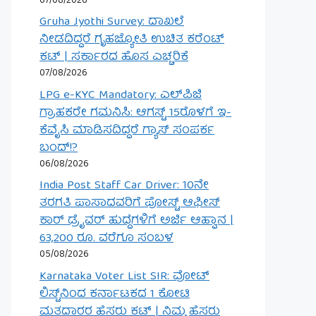
07/08/2026
Gruha Jyothi Survey: ದಾಖಲೆ
ನೀಡದಿದ್ದರೆ ಗೃಹಜ್ಯೋತಿ ಉಚಿತ ಕರೆಂಟ್
ಕಟ್ | ಸರ್ಕಾರದ ಹೊಸ ಎಚ್ಚರಿಕೆ
07/08/2026
LPG e-KYC Mandatory: ಎಲ್‌ಪಿಜಿ
ಗ್ರಾಹಕರೇ ಗಮನಿಸಿ: ಆಗಸ್ಟ್ 15ರೊಳಗೆ ಇ-
ಕೆವೈಸಿ ಮಾಡಿಸದಿದ್ದರೆ ಗ್ಯಾಸ್ ಸಂಪರ್ಕ
ಬಂದ್!?
06/08/2026
India Post Staff Car Driver: 10ನೇ
ತರಗತಿ ಪಾಸಾದವರಿಗೆ ಪೋಸ್ಟ್ ಆಫೀಸ್
ಕಾರ್ ಡ್ರೈವರ್ ಹುದ್ದೆಗಳಿಗೆ ಅರ್ಜಿ ಆಹ್ವಾನ |
63,200 ರೂ. ವರೆಗೂ ಸಂಬಳ
05/08/2026
Karnataka Voter List SIR: ವೋಟ್
ಲಿಸ್ಟ್‌ನಿಂದ ಕರ್ನಾಟಕದ 1 ಕೋಟಿ
ಮತದಾರರ ಹೆಸರು ಕಟ್ | ನಿಮ್ಮ ಹೆಸರು