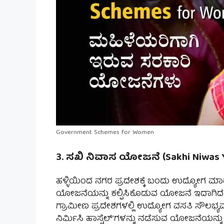
Government Schemes for Women
3. ಸಖಿ ನಿವಾಸ ಯೋಜನೆ (Sakhi Niwas 
ಹಳ್ಳಿಯಿಂದ ನಗರ ಪ್ರದೇಶಕ್ಕೆ ಬಂದು ಉದ್ಯೋಗ ಮಾಡ
ಯೋಜನೆಯನ್ನು ಕಲ್ಪಿಸಿಕೊಡುವ ಯೋಜನೆ ಇದಾಗಿದೆ. 
ಗ್ರಾಮೀಣ ಪ್ರದೇಶಗಳಲ್ಲಿ ಉದ್ಯೋಗ ವಸತಿ ಸೌಲಭ್ಯವನ
ನಿರ್ಮಿಸಿ ಹಾಸ್ಟೆಲ್’ಗಳನ್ನು ನಡೆಸುವ ಯೋಜನೆಯನ್ನು 1