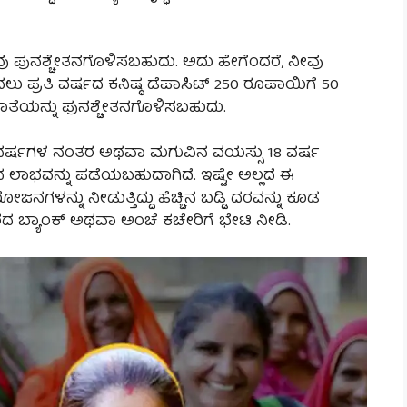
ವು ಪುನಶ್ಚೇತನಗೊಳಿಸಬಹುದು. ಅದು ಹೇಗೆಂದರೆ, ನೀವು
ಲು ಪ್ರತಿ ವರ್ಷದ ಕನಿಷ್ಠ ಡೆಪಾಸಿಟ್ 250 ರೂಪಾಯಿಗೆ 50
ಖಾತೆಯನ್ನು ಪುನಶ್ಚೇತನಗೊಳಿಸಬಹುದು.
21 ವರ್ಷಗಳ ನಂತರ ಅಥವಾ ಮಗುವಿನ ವಯಸ್ಸು 18 ವರ್ಷ
ಭವನ್ನು ಪಡೆಯಬಹುದಾಗಿದೆ. ಇಷ್ಟೇ ಅಲ್ಲದೆ ಈ
ಳನ್ನು ನೀಡುತ್ತಿದ್ದು ಹೆಚ್ಚಿನ ಬಡ್ಡಿ ದರವನ್ನು ಕೂಡ
ದ ಬ್ಯಾಂಕ್ ಅಥವಾ ಅಂಚೆ ಕಚೇರಿಗೆ ಭೇಟಿ ನೀಡಿ.