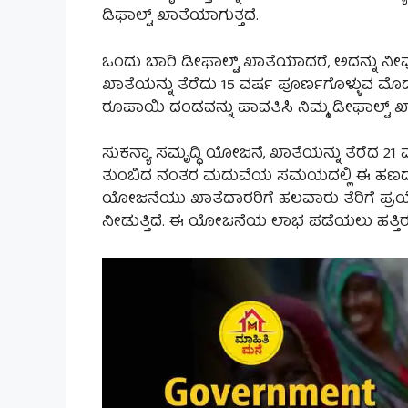
ಡಿಫಾಲ್ಟ್ ಖಾತೆಯಾಗುತ್ತದೆ.
ಒಂದು ಬಾರಿ ಡೀಫಾಲ್ಟ್ ಖಾತೆಯಾದರೆ, ಅದನ್ನು ನೀ
ಖಾತೆಯನ್ನು ತೆರೆದು 15 ವರ್ಷ ಪೂರ್ಣಗೊಳ್ಳುವ ಮೊದ
ರೂಪಾಯಿ ದಂಡವನ್ನು ಪಾವತಿಸಿ ನಿಮ್ಮ ಡೀಫಾಲ್ಟ್ 
ಸುಕನ್ಯಾ ಸಮೃದ್ಧಿ ಯೋಜನೆ, ಖಾತೆಯನ್ನು ತೆರೆದ 
ತುಂಬಿದ ನಂತರ ಮದುವೆಯ ಸಮಯದಲ್ಲಿ ಈ ಹಣದ ಲಾ
ಯೋಜನೆಯು ಖಾತೆದಾರರಿಗೆ ಹಲವಾರು ತೆರಿಗೆ ಪ್ರಯೋಜನಗ
ನೀಡುತ್ತಿದೆ. ಈ ಯೋಜನೆಯ ಲಾಭ ಪಡೆಯಲು ಹತ್ತಿರ