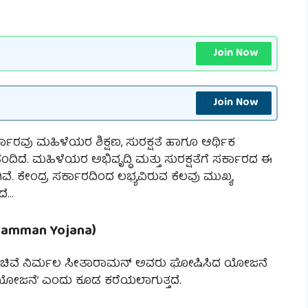
Join Now
Join Now
ಕಾರವು ಮಹಿಳೆಯರ ಶಿಕ್ಷಣ, ಸುರಕ್ಷತೆ ಹಾಗೂ ಆರ್ಥಿಕ
ದಿದೆ. ಮಹಿಳೆಯರ ಅಭಿವೃದ್ಧಿ ಮತ್ತು ಸುರಕ್ಷತೆಗೆ ಸರ್ಕಾರದ ಈ
ೇಂದ್ರ ಸರ್ಕಾರದಿಂದ ಲಭ್ಯವಿರುವ ಕೆಲವು ಮುಖ್ಯ
ದೆ…
Samman Yojana)
 ಸಚಿವೆ ನಿರ್ಮಲ ಸೀತಾರಾಮನ್ ಅವರು ಘೋಷಿಸಿದ ಯೋಜನೆ
ರ ಯೋಜನೆ’ ಎಂದು ಕೂಡ ಕರೆಯಲಾಗುತ್ತದೆ.