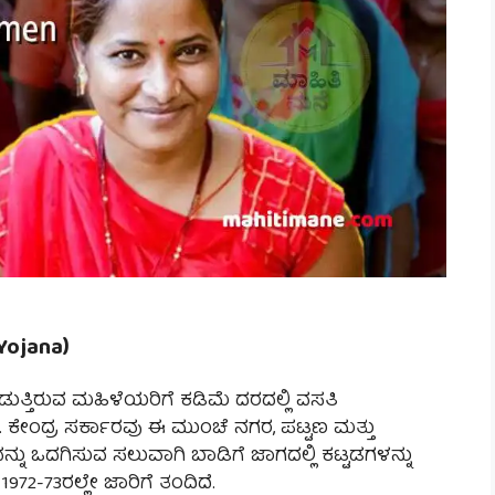
Yojana)
ುತ್ತಿರುವ ಮಹಿಳೆಯರಿಗೆ ಕಡಿಮೆ ದರದಲ್ಲಿ ವಸತಿ
ಕೇಂದ್ರ ಸರ್ಕಾರವು ಈ ಮುಂಚೆ ನಗರ, ಪಟ್ಟಣ ಮತ್ತು
್ನು ಒದಗಿಸುವ ಸಲುವಾಗಿ ಬಾಡಿಗೆ ಜಾಗದಲ್ಲಿ ಕಟ್ಟಡಗಳನ್ನು
972-73ರಲ್ಲೇ ಜಾರಿಗೆ ತಂದಿದೆ.