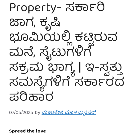
Property- ಸರ್ಕಾರಿ
ಜಾಗ, ಕೃಷಿ
ಭೂಮಿಯಲ್ಲಿ ಕಟ್ಟಿರುವ
ಮನೆ, ಸೈಟುಗಳಿಗೆ
ಸಕ್ರಮ ಭಾಗ್ಯ | ಇ-ಸ್ವತ್ತು
ಸಮಸ್ಯೆಗಳಿಗೆ ಸರ್ಕಾರದ
ಪರಿಹಾರ
07/05/2025
by
ಮಾಲತೇಶ ಮಾಳಮ್ಮನವರ್
Spread the love