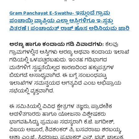
Gram Panchayat E-Swathu- ಇನ್ಮುಂದೆ ಗ್ರಾಮ
ಪಂಚಾಯ್ತಿ ವ್ಯಾಪ್ತಿಯ ಎಲ್ಲಾ ಆಸ್ತಿಗಳಿಗೂ ಇ-ಸ್ವತ್ತು
ವಿತರಣೆ | ಪಂಚಾಯತ್ ರಾಜ್ ಹೊಸ ಅಧಿನಿಯಮ ಜಾರಿ
ಅರಣ್ಯ ಹಾಗೂ ಕಂದಾಯ ಗಡಿ ವಿವಾದಗಳು:
ಕೆಲವು
ಗ್ರಾಮಗಳಲ್ಲಿನ ಆಸ್ತಿಗಳು ಅರಣ್ಯ ಅಥವಾ ಕಂದಾಯ ಇಲಾಖೆ
ಗಡಿಯಲ್ಲಿ ಒಳಪಟ್ಟಿರಬಹುದು. ಇಂತಹ ಗಡಿಭಾಗದ
ಮನೆಗಳಿಗೆ ಸ್ಪಷ್ಟತೆಯಿಲ್ಲದ ಕಾರಣದಿಂದ ಹಕ್ಕುಪತ್ರಗಳ
ಬಿಡುಗಡೆ ಅಸಾಧ್ಯವಾಗಿದೆ. ಈ ಬಗ್ಗೆ ಸಂಬಂಧಪಟ್ಟ
ಇಲಾಖೆಗಳ ಸಮನ್ವಯದ ಅಗತ್ಯವಿದೆ ಎಂಬ ಅಭಿಪ್ರಾಯ
ಸಭೆಯಲ್ಲಿ ವ್ಯಕ್ತವಾಗಿದೆ.
ಈ ಸಮಿತಿಯಲ್ಲಿ ವಿವಿಧ ಕ್ಷೇತ್ರಗಳ ತಜ್ಞರು, ಪ್ರಾದೇಶಿಕ
ಆಡಳಿತಗಾರರು ಹಾಗೂ ಯೋಜನಾ ವಿಶ್ಲೇಷಕರು
ಭಾಗವಹಿಸಿದ್ದು, ಪ್ರಮುಖ ಸದಸ್ಯರಾಗಿ ಕೆ.ಜಿ. ಜಗದೀಶ್,
ವಿಜಯ ಅಜೂರೆ, ಶಿವಶಂಕರ್ ಪಿ, ಬಸವರಾಜು ಶರಬಯ್ಯ,
ಆಶಾ ಎಂ.ಜೆ., ಸಿದ್ದರಾಜು, ಪ್ರಭಾಕರ್ ಎನ್. ಭಟ್, ಚಾಲುಕ್ಯ