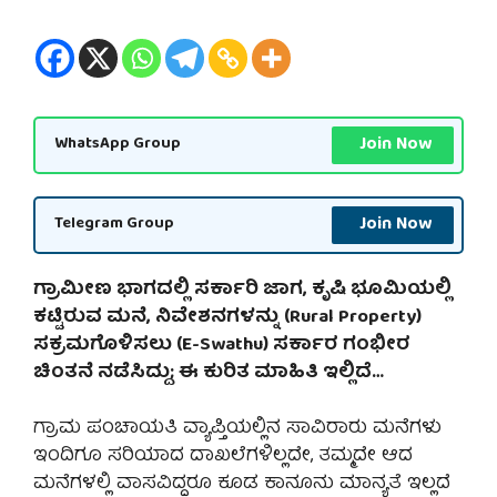
Join Now
WhatsApp Group
Join Now
Telegram Group
ಗ್ರಾಮೀಣ ಭಾಗದಲ್ಲಿ ಸರ್ಕಾರಿ ಜಾಗ, ಕೃಷಿ ಭೂಮಿಯಲ್ಲಿ
ಕಟ್ಟಿರುವ ಮನೆ, ನಿವೇಶನಗಳನ್ನು (Rural Property)
ಸಕ್ರಮಗೊಳಿಸಲು (E-Swathu) ಸರ್ಕಾರ ಗಂಭೀರ
ಚಿಂತನೆ ನಡೆಸಿದ್ದು; ಈ ಕುರಿತ ಮಾಹಿತಿ ಇಲ್ಲಿದೆ…
ಗ್ರಾಮ ಪಂಚಾಯತಿ ವ್ಯಾಪ್ತಿಯಲ್ಲಿನ ಸಾವಿರಾರು ಮನೆಗಳು
ಇಂದಿಗೂ ಸರಿಯಾದ ದಾಖಲೆಗಳಿಲ್ಲದೇ, ತಮ್ಮದೇ ಆದ
ಮನೆಗಳಲ್ಲಿ ವಾಸವಿದ್ದರೂ ಕೂಡ ಕಾನೂನು ಮಾನ್ಯತೆ ಇಲ್ಲದೆ