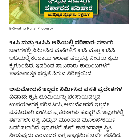
E-Swathu Rural Property
94ಸಿ ಮತ್ತು 94ಸಿಸಿ ಅಡಿಯಲ್ಲಿ ಪರಿಹಾರ:
ಸರ್ಕಾರಿ
ಜಾಗಗಳಲ್ಲಿ ನಿರ್ಮಿಸಿದ ಮನೆಗಳಿಗೆ 94ಸಿ ಮತ್ತು 94ಸಿಸಿ
ಅಡಿಯಲ್ಲಿ ಕಂದಾಯ ಇಲಾಖೆ ಹಕ್ಕುಪತ್ರ ನೀಡಲು ಕ್ರಮ
ಕೈಗೊಂಡಿದೆ. ಇದರಿಂದ ಸಾವಿರಾರು ಕುಟುಂಬಗಳಿಗೆ
ಕಾನೂನಾತ್ಮಕ ಭದ್ರತೆ ಸಿಗುವ ನಿರೀಕ್ಷೆಯಿದೆ.
ಅನುಮೋದನೆ ಇಲ್ಲದೇ ನಿರ್ಮಿಸಿದ ವಸತಿ ಪ್ರದೇಶಗಳ
ವಿವಾದ:
ಕೃಷಿ ಭೂಮಿಯನ್ನು ಬೇಸಾಯವಲ್ಲದ
ಉಪಯೋಗಕ್ಕೆ ಪರಿವರ್ತಿಸಿ, ಅನುಮೋದನೆ ಇಲ್ಲದೇ
ವಸತಿಯಾಗಿ ಬಳಸಿದ ಪ್ರಕರಣಗಳು ಹೆಚ್ಚಾಗಿವೆ. ಇವುಗಳಲ್ಲಿ
ಈಗಾಗಲೇ ರಸ್ತೆ, ವಿದ್ಯುತ್ ಮುಂತಾದ ಮೂಲಸೌಕರ್ಯ
ಒದಗಿಸಲಾಗಿದೆ. ಇವುಗಳಿಗೆ ಹೇಗೆ ಕಾನೂನಾತ್ಮಕ ಸ್ಥಿತಿ
ನೀಡುವುದು ಎಂಬುದರ ಬಗ್ಗೆ ಪ್ರಾಥಮಿಕ ಚರ್ಚೆ ನಡೆದಿದೆ.