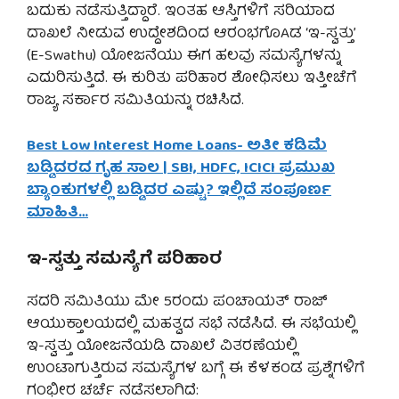
ಬದುಕು ನಡೆಸುತ್ತಿದ್ದಾರೆ. ಇಂತಹ ಆಸ್ತಿಗಳಿಗೆ ಸರಿಯಾದ
ದಾಖಲೆ ನೀಡುವ ಉದ್ದೇಶದಿಂದ ಆರಂಭಗೊAಡ ‘ಇ-ಸ್ವತ್ತು’
(E-Swathu) ಯೋಜನೆಯು ಈಗ ಹಲವು ಸಮಸ್ಯೆಗಳನ್ನು
ಎದುರಿಸುತ್ತಿದೆ. ಈ ಕುರಿತು ಪರಿಹಾರ ಶೋಧಿಸಲು ಇತ್ತೀಚೆಗೆ
ರಾಜ್ಯ ಸರ್ಕಾರ ಸಮಿತಿಯನ್ನು ರಚಿಸಿದೆ.
Best Low Interest Home Loans- ಅತೀ ಕಡಿಮೆ
ಬಡ್ಡಿದರದ ಗೃಹ ಸಾಲ | SBI, HDFC, ICICI ಪ್ರಮುಖ
ಬ್ಯಾಂಕುಗಳಲ್ಲಿ ಬಡ್ಡಿದರ ಎಷ್ಟು? ಇಲ್ಲಿದೆ ಸಂಪೂರ್ಣ
ಮಾಹಿತಿ…
ಇ-ಸ್ವತ್ತು ಸಮಸ್ಯೆಗೆ ಪರಿಹಾರ
ಸದರಿ ಸಮಿತಿಯು ಮೇ 5ರಂದು ಪಂಚಾಯತ್ ರಾಜ್
ಆಯುಕ್ತಾಲಯದಲ್ಲಿ ಮಹತ್ವದ ಸಭೆ ನಡೆಸಿದೆ. ಈ ಸಭೆಯಲ್ಲಿ
ಇ-ಸ್ವತ್ತು ಯೋಜನೆಯಡಿ ದಾಖಲೆ ವಿತರಣೆಯಲ್ಲಿ
ಉಂಟಾಗುತ್ತಿರುವ ಸಮಸ್ಯೆಗಳ ಬಗ್ಗೆ ಈ ಕೆಳಕಂಡ ಪ್ರಶ್ನೆಗಳಿಗೆ
ಗಂಭೀರ ಚರ್ಚೆ ನಡೆಸಲಾಗಿದೆ: