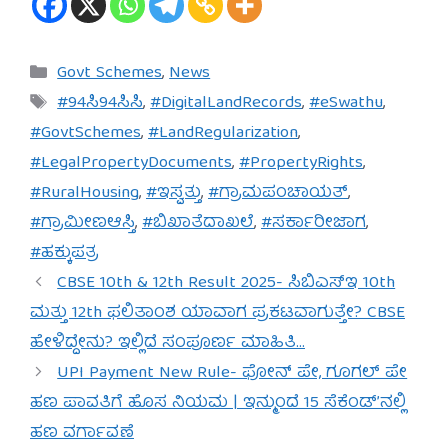
Categories
Govt Schemes
,
News
Tags
#94ಸಿ94ಸಿಸಿ
,
#DigitalLandRecords
,
#eSwathu
,
#GovtSchemes
,
#LandRegularization
,
#LegalPropertyDocuments
,
#PropertyRights
,
#RuralHousing
,
#ಇಸ್ವತ್ತು
,
#ಗ್ರಾಮಪಂಚಾಯತ್
,
#ಗ್ರಾಮೀಣಆಸ್ತಿ
,
#ಬಿಖಾತೆದಾಖಲೆ
,
#ಸರ್ಕಾರೀಜಾಗ
,
#ಹಕ್ಕುಪತ್ರ
CBSE 10th & 12th Result 2025- ಸಿಬಿಎಸ್‌ಇ 10th
ಮತ್ತು 12th ಫಲಿತಾಂಶ ಯಾವಾಗ ಪ್ರಕಟವಾಗುತ್ತೇ? CBSE
ಹೇಳಿದ್ದೇನು? ಇಲ್ಲಿದೆ ಸಂಪೂರ್ಣ ಮಾಹಿತಿ…
UPI Payment New Rule- ಫೋನ್ ಪೇ, ಗೂಗಲ್ ಪೇ
ಹಣ ಪಾವತಿಗೆ ಹೊಸ ನಿಯಮ | ಇನ್ಮುಂದೆ 15 ಸೆಕೆಂಡ್’ನಲ್ಲಿ
ಹಣ ವರ್ಗಾವಣೆ