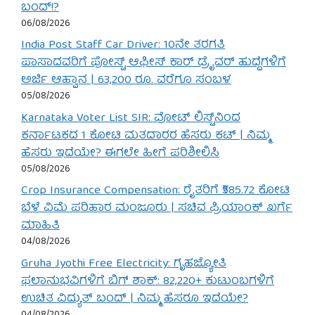
ಬಂದ್!?
06/08/2026
India Post Staff Car Driver: 10ನೇ ತರಗತಿ
ಪಾಸಾದವರಿಗೆ ಪೋಸ್ಟ್ ಆಫೀಸ್ ಕಾರ್ ಡ್ರೈವರ್ ಹುದ್ದೆಗಳಿಗೆ
ಅರ್ಜಿ ಆಹ್ವಾನ | 63,200 ರೂ. ವರೆಗೂ ಸಂಬಳ
05/08/2026
Karnataka Voter List SIR: ವೋಟ್ ಲಿಸ್ಟ್‌ನಿಂದ
ಕರ್ನಾಟಕದ 1 ಕೋಟಿ ಮತದಾರರ ಹೆಸರು ಕಟ್ | ನಿಮ್ಮ
ಹೆಸರು ಇದೆಯೇ? ಈಗಲೇ ಹೀಗೆ ಪರಿಶೀಲಿಸಿ
05/08/2026
Crop Insurance Compensation: ರೈತರಿಗೆ ₹585.72 ಕೋಟಿ
ಬೆಳೆ ವಿಮೆ ಪರಿಹಾರ ಮಂಜೂರು | ಸಚಿವ ಪ್ರಿಯಾಂಕ್ ಖರ್ಗೆ
ಮಾಹಿತಿ
04/08/2026
Gruha Jyothi Free Electricity: ಗೃಹಜ್ಯೋತಿ
ಫಲಾನುಭವಿಗಳಿಗೆ ಬಿಗ್ ಶಾಕ್: 82,220+ ಕುಟುಂಬಗಳಿಗೆ
ಉಚಿತ ವಿದ್ಯುತ್ ಬಂದ್ | ನಿಮ್ಮ ಹೆಸರೂ ಇದೆಯೇ?
04/08/2026