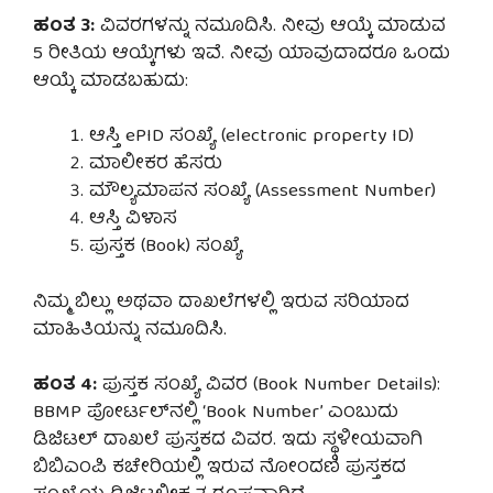
ಹಂತ 3:
ವಿವರಗಳನ್ನು ನಮೂದಿಸಿ. ನೀವು ಆಯ್ಕೆ ಮಾಡುವ
5 ರೀತಿಯ ಆಯ್ಕೆಗಳು ಇವೆ. ನೀವು ಯಾವುದಾದರೂ ಒಂದು
ಆಯ್ಕೆ ಮಾಡಬಹುದು:
ಆಸ್ತಿ ePID ಸಂಖ್ಯೆ (electronic property ID)
ಮಾಲೀಕರ ಹೆಸರು
ಮೌಲ್ಯಮಾಪನ ಸಂಖ್ಯೆ (Assessment Number)
ಆಸ್ತಿ ವಿಳಾಸ
ಪುಸ್ತಕ (Book) ಸಂಖ್ಯೆ
ನಿಮ್ಮ ಬಿಲ್ಲು ಅಥವಾ ದಾಖಲೆಗಳಲ್ಲಿ ಇರುವ ಸರಿಯಾದ
ಮಾಹಿತಿಯನ್ನು ನಮೂದಿಸಿ.
ಹಂತ 4:
ಪುಸ್ತಕ ಸಂಖ್ಯೆ ವಿವರ (Book Number Details):
BBMP ಪೋರ್ಟಲ್‌ನಲ್ಲಿ ‘Book Number’ ಎಂಬುದು
ಡಿಜಿಟಲ್ ದಾಖಲೆ ಪುಸ್ತಕದ ವಿವರ. ಇದು ಸ್ಥಳೀಯವಾಗಿ
ಬಿಬಿಎಂಪಿ ಕಚೇರಿಯಲ್ಲಿ ಇರುವ ನೋಂದಣಿ ಪುಸ್ತಕದ