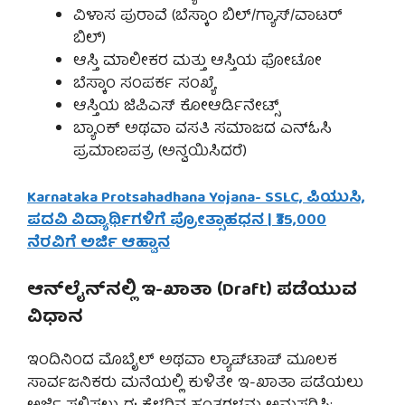
ವಿಳಾಸ ಪುರಾವೆ (ಬೆಸ್ಕಾಂ ಬಿಲ್/ಗ್ಯಾಸ್/ವಾಟರ್
ಬಿಲ್)
ಆಸ್ತಿ ಮಾಲೀಕರ ಮತ್ತು ಆಸ್ತಿಯ ಫೋಟೋ
ಬೆಸ್ಕಾಂ ಸಂಪರ್ಕ ಸಂಖ್ಯೆ
ಆಸ್ತಿಯ ಜಿಪಿಎಸ್ ಕೋಆರ್ಡಿನೇಟ್ಸ್
ಬ್ಯಾಂಕ್ ಅಥವಾ ವಸತಿ ಸಮಾಜದ ಎನ್‌ಓಸಿ
ಪ್ರಮಾಣಪತ್ರ (ಅನ್ವಯಿಸಿದರೆ)
Karnataka Protsahadhana Yojana- SSLC, ಪಿಯುಸಿ,
ಪದವಿ ವಿದ್ಯಾರ್ಥಿಗಳಿಗೆ ಪ್ರೋತ್ಸಾಹಧನ | ₹35,000
ನೆರವಿಗೆ ಅರ್ಜಿ ಆಹ್ವಾನ
ಆನ್‌ಲೈನ್‌ನಲ್ಲಿ ಇ-ಖಾತಾ (Draft) ಪಡೆಯುವ
ವಿಧಾನ
ಇಂದಿನಿಂದ ಮೊಬೈಲ್ ಅಥವಾ ಲ್ಯಾಪ್‌ಟಾಪ್ ಮೂಲಕ
ಸಾರ್ವಜನಿಕರು ಮನೆಯಲ್ಲಿ ಕುಳಿತೇ ಇ-ಖಾತಾ ಪಡೆಯಲು