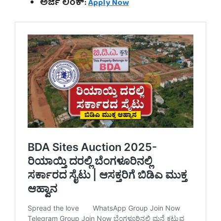
ಅರ್ಜಿ ಲಿಂಕ್:
Apply Now