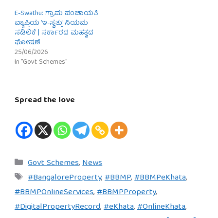
E-Swathu: ಗ್ರಾಮ ಪಂಚಾಯತಿ
ವ್ಯಾಪ್ತಿಯ ‘ಇ-ಸ್ವತ್ತು’ ನಿಯಮ
ಸಡಿಲಿಕೆ | ಸರ್ಕಾರದ ಮಹತ್ವದ
ಘೋಷಣೆ
25/06/2026
In "Govt Schemes"
Spread the love
Categories
Govt Schemes
,
News
Tags
#BangaloreProperty
,
#BBMP
,
#BBMPeKhata
,
#BBMPOnlineServices
,
#BBMPProperty
,
#DigitalPropertyRecord
,
#eKhata
,
#OnlineKhata
,