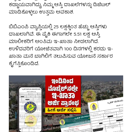
ಕಡ್ಡಾಯವಾಗಿದ್ದು, ನಿಮ್ಮ ಆಸ್ತಿ ದಾಖಲೆಗಳನ್ನು ಡಿಜಿಟಲ್
ಮಾಡಿಕೊಳ್ಳಲು ಉತ್ತಮ ಅವಕಾಶ.
ಬಿಬಿಎಂಪಿ ವ್ಯಾಪ್ತಿಯಲ್ಲಿ 25 ಲಕ್ಷಕ್ಕಿಂತ ಹೆಚ್ಚು ಆಸ್ತಿಗಳು
ದಾಖಲಾಗಿವೆ. ಈ ಪೈಕಿ ಈಗಾಗಲೇ 5.51 ಲಕ್ಷ ಆಸ್ತಿ
ಮಾಲೀಕರಿಗೆ ಅಂತಿಮ ಇ-ಖಾತಾ ನೀಡಲಾಗಿದೆ.
ಉಳಿದವರಿಗೆ ಯೋಜಿತವಾಗಿ 100 ದಿನಗಳಲ್ಲಿ ಕರಡು ಇ-
ಖಾತಾ ಮನೆ ಬಾಗಿಲಿಗೆ ತಲುಪಿಸುವ ಯೋಜನೆ ಸರ್ಕಾರ
ಕೈಗೆತ್ತಿಕೊಂಡಿದೆ.