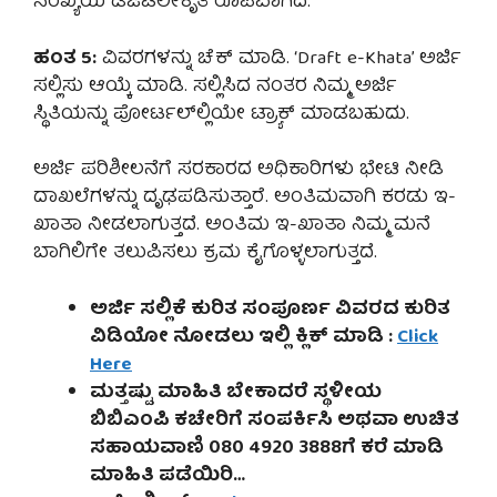
ಸಂಖ್ಯೆಯ ಡಿಜಿಟಲೀಕೃತ ರೂಪವಾಗಿದೆ.
ಹಂತ 5:
ವಿವರಗಳನ್ನು ಚೆಕ್ ಮಾಡಿ. ‘Draft e-Khata’ ಅರ್ಜಿ
ಸಲ್ಲಿಸು ಆಯ್ಕೆ ಮಾಡಿ. ಸಲ್ಲಿಸಿದ ನಂತರ ನಿಮ್ಮ ಅರ್ಜಿ
ಸ್ಥಿತಿಯನ್ನು ಪೋರ್ಟಲ್‌ಲ್ಲಿಯೇ ಟ್ರ‍್ಯಾಕ್ ಮಾಡಬಹುದು.
ಅರ್ಜಿ ಪರಿಶೀಲನೆಗೆ ಸರಕಾರದ ಅಧಿಕಾರಿಗಳು ಭೇಟಿ ನೀಡಿ
ದಾಖಲೆಗಳನ್ನು ದೃಢಪಡಿಸುತ್ತಾರೆ. ಅಂತಿಮವಾಗಿ ಕರಡು ಇ-
ಖಾತಾ ನೀಡಲಾಗುತ್ತದೆ. ಅಂತಿಮ ಇ-ಖಾತಾ ನಿಮ್ಮ ಮನೆ
ಬಾಗಿಲಿಗೇ ತಲುಪಿಸಲು ಕ್ರಮ ಕೈಗೊಳ್ಳಲಾಗುತ್ತದೆ.
ಅರ್ಜಿ ಸಲ್ಲಿಕೆ ಕುರಿತ ಸಂಪೂರ್ಣ ವಿವರದ ಕುರಿತ
ವಿಡಿಯೋ ನೋಡಲು ಇಲ್ಲಿ ಕ್ಲಿಕ್ ಮಾಡಿ :
Click
Here
ಮತ್ತಷ್ಟು ಮಾಹಿತಿ ಬೇಕಾದರೆ ಸ್ಥಳೀಯ
ಬಿಬಿಎಂಪಿ ಕಚೇರಿಗೆ ಸಂಪರ್ಕಿಸಿ ಅಥವಾ ಉಚಿತ
ಸಹಾಯವಾಣಿ 080 4920 3888ಗೆ ಕರೆ ಮಾಡಿ
ಮಾಹಿತಿ ಪಡೆಯಿರಿ…