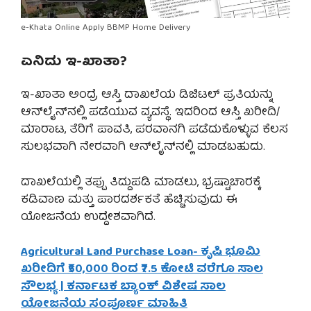
e-Khata Online Apply BBMP Home Delivery
ಏನಿದು ಇ-ಖಾತಾ?
ಇ-ಖಾತಾ ಅಂದ್ರೆ ಆಸ್ತಿ ದಾಖಲೆಯ ಡಿಜಿಟಲ್ ಪ್ರತಿಯನ್ನು
ಆನ್‌ಲೈನ್‌ನಲ್ಲಿ ಪಡೆಯುವ ವ್ಯವಸ್ಥೆ. ಇದರಿಂದ ಆಸ್ತಿ ಖರೀದಿ/
ಮಾರಾಟ, ತೆರಿಗೆ ಪಾವತಿ, ಪರವಾನಗಿ ಪಡೆದುಕೊಳ್ಳುವ ಕೆಲಸ
ಸುಲಭವಾಗಿ ನೇರವಾಗಿ ಆನ್‌ಲೈನ್‌ನಲ್ಲಿ ಮಾಡಬಹುದು.
ದಾಖಲೆಯಲ್ಲಿ ತಪ್ಪು ತಿದ್ದುಪಡಿ ಮಾಡಲು, ಭ್ರಷ್ಟಾಚಾರಕ್ಕೆ
ಕಡಿವಾಣ ಮತ್ತು ಪಾರದರ್ಶಕತೆ ಹೆಚ್ಚಿಸುವುದು ಈ
ಯೋಜನೆಯ ಉದ್ದೇಶವಾಗಿದೆ.
Agricultural Land Purchase Loan- ಕೃಷಿ ಭೂಮಿ
ಖರೀದಿಗೆ ₹50,000 ರಿಂದ ₹7.5 ಕೋಟಿ ವರೆಗೂ ಸಾಲ
ಸೌಲಭ್ಯ | ಕರ್ನಾಟಕ ಬ್ಯಾಂಕ್ ವಿಶೇಷ ಸಾಲ
ಯೋಜನೆಯ ಸಂಪೂರ್ಣ ಮಾಹಿತಿ