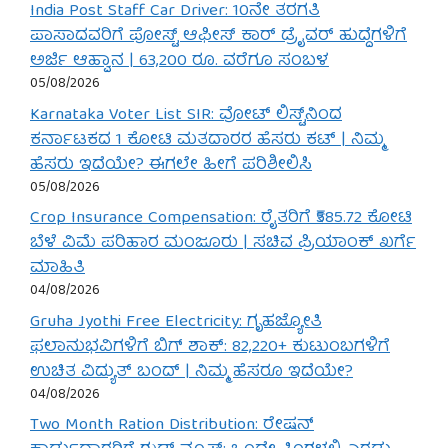
India Post Staff Car Driver: 10ನೇ ತರಗತಿ
ಪಾಸಾದವರಿಗೆ ಪೋಸ್ಟ್ ಆಫೀಸ್ ಕಾರ್ ಡ್ರೈವರ್ ಹುದ್ದೆಗಳಿಗೆ
ಅರ್ಜಿ ಆಹ್ವಾನ | 63,200 ರೂ. ವರೆಗೂ ಸಂಬಳ
05/08/2026
Karnataka Voter List SIR: ವೋಟ್ ಲಿಸ್ಟ್‌ನಿಂದ
ಕರ್ನಾಟಕದ 1 ಕೋಟಿ ಮತದಾರರ ಹೆಸರು ಕಟ್ | ನಿಮ್ಮ
ಹೆಸರು ಇದೆಯೇ? ಈಗಲೇ ಹೀಗೆ ಪರಿಶೀಲಿಸಿ
05/08/2026
Crop Insurance Compensation: ರೈತರಿಗೆ ₹585.72 ಕೋಟಿ
ಬೆಳೆ ವಿಮೆ ಪರಿಹಾರ ಮಂಜೂರು | ಸಚಿವ ಪ್ರಿಯಾಂಕ್ ಖರ್ಗೆ
ಮಾಹಿತಿ
04/08/2026
Gruha Jyothi Free Electricity: ಗೃಹಜ್ಯೋತಿ
ಫಲಾನುಭವಿಗಳಿಗೆ ಬಿಗ್ ಶಾಕ್: 82,220+ ಕುಟುಂಬಗಳಿಗೆ
ಉಚಿತ ವಿದ್ಯುತ್ ಬಂದ್ | ನಿಮ್ಮ ಹೆಸರೂ ಇದೆಯೇ?
04/08/2026
Two Month Ration Distribution: ರೇಷನ್