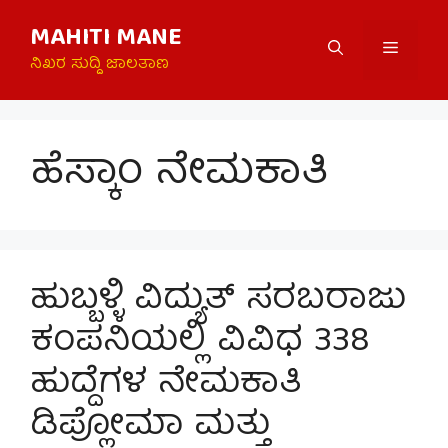
Skip
MAHITI MANE
to
Menu
content
ನಿಖರ ಸುದ್ದಿ ಜಾಲತಾಣ
ಹೆಸ್ಕಾಂ ನೇಮಕಾತಿ
ಹುಬ್ಬಳ್ಳಿ ವಿದ್ಯುತ್ ಸರಬರಾಜು
ಕಂಪನಿಯಲ್ಲಿ ವಿವಿಧ 338
ಹುದ್ದೆಗಳ ನೇಮಕಾತಿ
ಡಿಪ್ಲೋಮಾ ಮತ್ತು