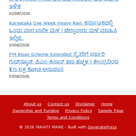
ಇಳಿಕೆ
02/08/2026
Karnataka One Week Heavy Rain: ಕರ್ನಾಟಕದಲ್ಲಿ
ಒಂದು ವಾರ ಭಾರೀ ಮಳೆ | ಜಿಲ್ಲಾವಾರು ಮಳೆ ಮಾಹಿತಿ
ಇಲ್ಲಿದೆ…
01/08/2026
PM Kisan Scheme Extended: ರೈತರಿಗೆ ಭರ್ಜರಿ
ಗುಡ್‌ನ್ಯೂಸ್: ಪಿಎಂ-ಕಿಸಾನ್ ಹಣ ಹೆಚ್ಚಳ | ಕೇಂದ್ರದಿಂದ
₹3.15 ಲಕ್ಷ ಕೋಟಿ ಅನುದಾನ
01/08/2026
About us
Contact us
Disclaimer
Home
Ownership and Funding
Privacy Policy
Sample Page
Terms and Conditions
© 2026 MAHITI MANE
• Built with
GeneratePress