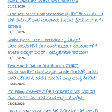
ಹೆಸರು ಇದೆಯೇ? ಈಗಲೇ ಹೀಗೆ ಪರಿಶೀಲಿಸಿ
05/08/2026
Crop Insurance Compensation: ರೈತರಿಗೆ ₹585.72 ಕೋಟಿ
ಬೆಳೆ ವಿಮೆ ಪರಿಹಾರ ಮಂಜೂರು | ಸಚಿವ ಪ್ರಿಯಾಂಕ್ ಖರ್ಗೆ
ಮಾಹಿತಿ
04/08/2026
Gruha Jyothi Free Electricity: ಗೃಹಜ್ಯೋತಿ
ಫಲಾನುಭವಿಗಳಿಗೆ ಬಿಗ್ ಶಾಕ್: 82,220+ ಕುಟುಂಬಗಳಿಗೆ
ಉಚಿತ ವಿದ್ಯುತ್ ಬಂದ್ | ನಿಮ್ಮ ಹೆಸರೂ ಇದೆಯೇ?
04/08/2026
Two Month Ration Distribution: ರೇಷನ್
ಕಾರ್ಡುದಾರರಿಗೆ ಗುಡ್ ನ್ಯೂಸ್: ಒಂದೇ ತಿಂಗಳಲ್ಲಿ ಎರಡು
ಬಾರಿ ಪಡಿತರ ವಿತರಣೆ | ಯಾರಿಗೆ ಎಷ್ಟು ಧಾನ್ಯ ಸಿಗಲಿದೆ?
03/08/2026
ITR Filing: ಐಟಿಆರ್ ಸಲ್ಲಿಕೆ | ಯಾರಿಗೆ ದಂಡ, ಯಾರಿಗೆ
ವಿನಾಯಿತಿ? ಸರ್ಕಾರದ ಹೊಸ ಅಪ್ಡೇಟ್ ಇಲ್ಲಿದೆ…
03/08/2026
LPG Cylinder Price: ಎಲ್‌ಪಿಜಿ ಸಿಲಿಂಡರ್ ಬೆಲೆ ಭರ್ಜರಿ