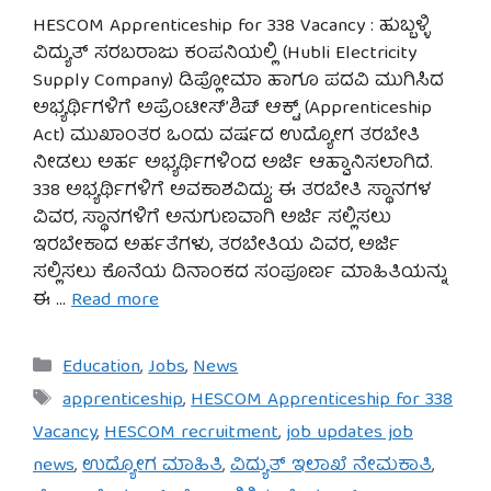
HESCOM Apprenticeship for 338 Vacancy : ಹುಬ್ಬಳ್ಳಿ
ವಿದ್ಯುತ್ ಸರಬರಾಜು ಕಂಪನಿಯಲ್ಲಿ (Hubli Electricity
Supply Company) ಡಿಪ್ಲೋಮಾ ಹಾಗೂ ಪದವಿ ಮುಗಿಸಿದ
ಅಭ್ಯರ್ಥಿಗಳಿಗೆ ಅಪ್ರೆಂಟೀಸ್’ಶಿಪ್ ಆಕ್ಟ್ (Apprenticeship
Act) ಮುಖಾಂತರ ಒಂದು ವರ್ಷದ ಉದ್ಯೋಗ ತರಬೇತಿ
ನೀಡಲು ಅರ್ಹ ಅಭ್ಯರ್ಥಿಗಳಿಂದ ಅರ್ಜಿ ಆಹ್ವಾನಿಸಲಾಗಿದೆ.
338 ಅಭ್ಯರ್ಥಿಗಳಿಗೆ ಅವಕಾಶವಿದ್ದು; ಈ ತರಬೇತಿ ಸ್ಥಾನಗಳ
ವಿವರ, ಸ್ಥಾನಗಳಿಗೆ ಅನುಗುಣವಾಗಿ ಅರ್ಜಿ ಸಲ್ಲಿಸಲು
ಇರಬೇಕಾದ ಅರ್ಹತೆಗಳು, ತರಬೇತಿಯ ವಿವರ, ಅರ್ಜಿ
ಸಲ್ಲಿಸಲು ಕೊನೆಯ ದಿನಾಂಕದ ಸಂಪೂರ್ಣ ಮಾಹಿತಿಯನ್ನು
ಈ …
Read more
Categories
Education
,
Jobs
,
News
Tags
apprenticeship
,
HESCOM Apprenticeship for 338
Vacancy
,
HESCOM recruitment
,
job updates job
news
,
ಉದ್ಯೋಗ ಮಾಹಿತಿ
,
ವಿದ್ಯುತ್ ಇಲಾಖೆ ನೇಮಕಾತಿ
,