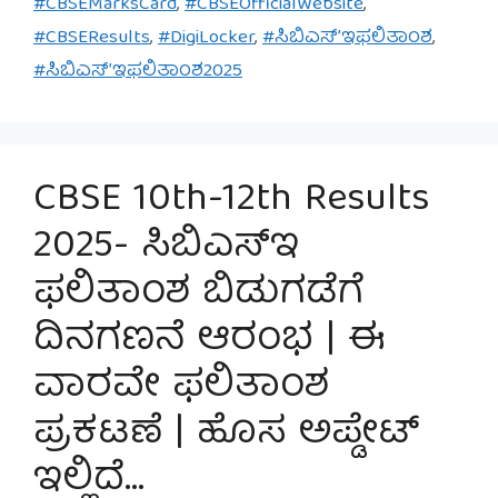
#CBSEMarksCard
,
#CBSEOfficialWebsite
,
#CBSEResults
,
#DigiLocker
,
#ಸಿಬಿಎಸ್’ಇಫಲಿತಾಂಶ
,
#ಸಿಬಿಎಸ್’ಇಫಲಿತಾಂಶ2025
CBSE 10th-12th Results
2025- ಸಿಬಿಎಸ್‌ಇ
ಫಲಿತಾಂಶ ಬಿಡುಗಡೆಗೆ
ದಿನಗಣನೆ ಆರಂಭ | ಈ
ವಾರವೇ ಫಲಿತಾಂಶ
ಪ್ರಕಟಣೆ | ಹೊಸ ಅಪ್ಡೇಟ್
ಇಲ್ಲಿದೆ…