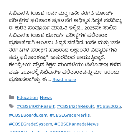
ಸಿಬಿಎಸ್‌ಸಿ (CBSE) 10ನೇ ಮತ್ತ 12ನೇ ತರಗತಿ ಬೋರ್ಡ್
ಪರೀಕ್ಷೆಗಳ ಫಲಿತಾಂಶ ಪ್ರಕಟಣೆಗೆ ಅಧಿಕೃತ ಸಿದ್ಧತೆ ನಡೆದಿದ್ದು;
ಈ ಕುರಿತ ಸಂಪೂರ್ಣ ಮಾಹಿತಿ ಇಲ್ಲಿದೆ… 2025ನೇ ಸಾಲಿನ
ಸಿಬಿಎಸ್‌ಇ (CBSE) ಬೋರ್ಡ್ ಪರೀಕ್ಷೆಗಳ ಫಲಿತಾಂಶ
ಪ್ರಕಟಣೆಗಾಗಿ ಅಂತಿಮ ಸಿದ್ಧತೆ ನಡೆದಿದೆ. 10ನೇ ಮತ್ತು 12ನೇ
ತರಗತಿಗಳ ಪರೀಕ್ಷೆಗೆ ಹಾಜರಾದ ಲಕ್ಷಾಂತರ ವಿದ್ಯಾರ್ಥಿಗಳು
ತಮ್ಮ ಫಲಿತಾಂಶಕ್ಕಾಗಿ ಕಾತುರದಿಂದ ಕಾಯುತ್ತಿದ್ದಾರೆ.
ಕೇಂದ್ರೀಯ ಪ್ರೌಢ ಶಿಕ್ಷಣ ಮಂಡಳಿಯು (ಸಿಬಿಎಸ್‌ಇ) ಕಳೆದ
ವರ್ಷ 2024ರಲ್ಲಿ ಸಿಬಿಎಸ್‌ಇ ಫಲಿತಾಂಶವನ್ನು ಮೇ 13ರಂದು
ಪ್ರಕಟಿಸಲಾಗಿತ್ತು. ಈ …
Read more
Categories
Education
,
News
Tags
#CBSE10thResult
,
#CBSE12thResult
,
#CBSE2025
,
#CBSEBoardExam
,
#CBSEGraceMarks
,
#CBSEGradeSystem
,
#CBSEKannadaNews
,