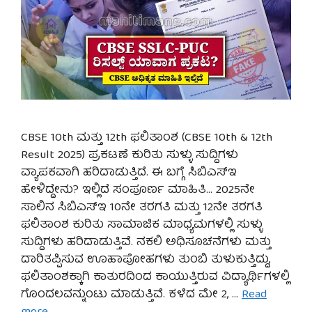
CBSE 10th ಮತ್ತು 12th ಫಲಿತಾಂಶ (CBSE 10th & 12th
Result 2025) ಪ್ರಕಟಣೆ ಕುರಿತು ಸುಳ್ಳು ಸುದ್ದಿಗಳು
ವ್ಯಾಪಕವಾಗಿ ಹರಿದಾಡುತ್ತಿದೆ. ಈ ಬಗ್ಗೆ ಸಿಬಿಎಸ್‌ಇ
ಹೇಳಿದ್ದೇನು? ಇಲ್ಲಿದೆ ಸಂಪೂರ್ಣ ಮಾಹಿತಿ… 2025ನೇ
ಸಾಲಿನ ಸಿಬಿಎಸ್‌ಇ 10ನೇ ತರಗತಿ ಮತ್ತು 12ನೇ ತರಗತಿ
ಫಲಿತಾಂಶ ಕುರಿತು ಸಾಮಾಜಿಕ ಮಾಧ್ಯಮಗಳಲ್ಲಿ ಸುಳ್ಳು
ಸುದ್ದಿಗಳು ಹರಿದಾಡುತ್ತಿವೆ. ನಕಲಿ ಅಧಿಸೂಚನೆಗಳು ಮತ್ತು
ದಾರಿತಪ್ಪಿಸುವ ಊಹಾಪೋಹಗಳು ತುಂಬಿ ತುಳುಕುತ್ತಿದ್ದು,
ಫಲಿತಾಂಶಕ್ಕಾಗಿ ಕಾತುರದಿಂದ ಕಾಯುತ್ತಿರುವ ವಿದ್ಯಾರ್ಥಿಗಳಲ್ಲಿ
ಗೊಂದಲವನ್ನುಂಟು ಮಾಡುತ್ತಿವೆ. ಕಳೆದ ಮೇ 2, …
Read