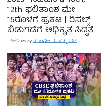
2025- ಸಿಬಿಎಸ್‌ಇ 10th,
12th ಫಲಿತಾಂಶ ಮೇ
15ರೊಳಗೆ ಪ್ರಕಟ | ರಿಸಲ್ಟ್
ಬಿಡುಗಡೆಗೆ ಅಧಿಕೃತ ಸಿದ್ಧತೆ
13/05/2025
by
ಮಾಲತೇಶ ಮಾಳಮ್ಮನವರ್