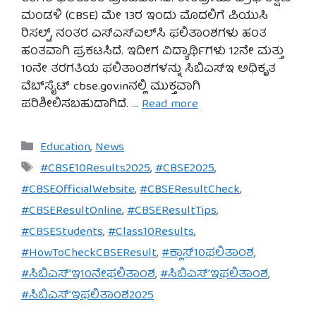
ಮಂಡಳಿ (CBSE) ಮೇ 13ರ ಇಂದು ಮೊದಲಿಗೆ ಪಿಯುಸಿ
ರಿಸಲ್ಟ್, ನಂತರ ಎಸ್‌ಎಸ್‌ಎಲ್‌ಸಿ ಫಲಿತಾಂಶಗಳು ಹಂತ
ಹಂತವಾಗಿ ಪ್ರಕಟಸಿದೆ. ಇದೀಗ ವಿದ್ಯಾರ್ಥಿಗಳು 12ನೇ ಮತ್ತು
10ನೇ ತರಗತಿಯ ಫಲಿತಾಂಶಗಳನ್ನು ಸಿಬಿಎಸ್‌ಇ ಅಧಿಕೃತ
ವೆಬ್‌ಸೈಟ್ cbse.gov.inನಲ್ಲಿ ಮುಕ್ತವಾಗಿ
ಪರಿಶೀಲಿಸಬಹುದಾಗಿದೆ. …
Read more
Categories
Education
,
News
Tags
#CBSE10Results2025
,
#CBSE2025
,
#CBSEOfficialWebsite
,
#CBSEResultCheck
,
#CBSEResultOnline
,
#CBSEResultTips
,
#CBSEStudents
,
#Class10Results
,
#HowToCheckCBSEResult
,
#ಕ್ಲಾಸ್10ಫಲಿತಾಂಶ
,
#ಸಿಬಿಎಸ್’ಇ10ನೇಫಲಿತಾಂಶ
,
#ಸಿಬಿಎಸ್’ಇಫಲಿತಾಂಶ
,
#ಸಿಬಿಎಸ್’ಇಫಲಿತಾಂಶ2025