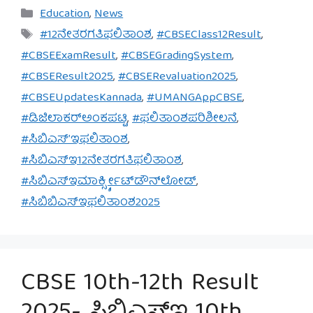
Categories
Education
,
News
Tags
#12ನೇತರಗತಿಫಲಿತಾಂಶ
,
#CBSEClass12Result
,
#CBSEExamResult
,
#CBSEGradingSystem
,
#CBSEResult2025
,
#CBSERevaluation2025
,
#CBSEUpdatesKannada
,
#UMANGAppCBSE
,
#ಡಿಜಿಲಾಕರ್‌ಅಂಕಪಟ್ಟಿ
,
#ಫಲಿತಾಂಶಪರಿಶೀಲನೆ
,
#ಸಿಬಿಎಸ್’ಇಫಲಿತಾಂಶ
,
#ಸಿಬಿಎಸ್‌ಇ12ನೇತರಗತಿಫಲಿತಾಂಶ
,
#ಸಿಬಿಎಸ್‌ಇಮಾರ್ಕ್ಸ್ಶೀಟ್‌ಡೌನ್‌ಲೋಡ್
,
#ಸಿಬಿಬಿಎಸ್‌ಇಫಲಿತಾಂಶ2025
CBSE 10th-12th Result