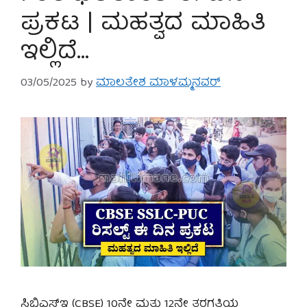
ಪ್ರಕಟ | ಮಹತ್ವದ ಮಾಹಿತಿ
ಇಲ್ಲಿದೆ…
03/05/2025
by
ಮಾಲತೇಶ ಮಾಳಮ್ಮನವರ್
ಸಿಬಿಎಸ್‌ಇ (CBSE) 10ನೇ ಮತ್ತು 12ನೇ ತರಗತಿಯ