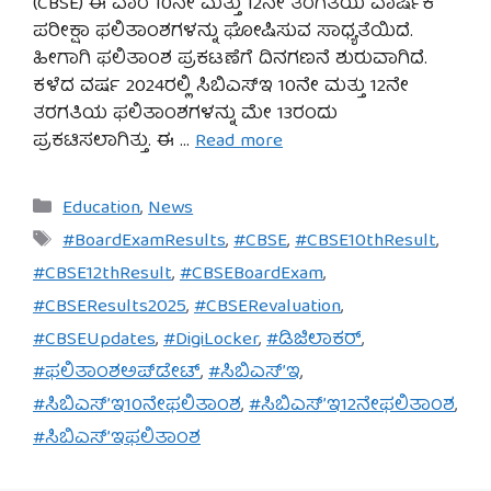
(CBSE) ಈ ವಾರ 10ನೇ ಮತ್ತು 12ನೇ ತರಗತಿಯ ವಾರ್ಷಿಕ
ಪರೀಕ್ಷಾ ಫಲಿತಾಂಶಗಳನ್ನು ಘೋಷಿಸುವ ಸಾಧ್ಯತೆಯಿದೆ.
ಹೀಗಾಗಿ ಫಲಿತಾಂಶ ಪ್ರಕಟಣೆಗೆ ದಿನಗಣನೆ ಶುರುವಾಗಿದೆ.
ಕಳೆದ ವರ್ಷ 2024ರಲ್ಲಿ ಸಿಬಿಎಸ್‌ಇ 10ನೇ ಮತ್ತು 12ನೇ
ತರಗತಿಯ ಫಲಿತಾಂಶಗಳನ್ನು ಮೇ 13ರಂದು
ಪ್ರಕಟಿಸಲಾಗಿತ್ತು. ಈ …
Read more
Categories
Education
,
News
Tags
#BoardExamResults
,
#CBSE
,
#CBSE10thResult
,
#CBSE12thResult
,
#CBSEBoardExam
,
#CBSEResults2025
,
#CBSERevaluation
,
#CBSEUpdates
,
#DigiLocker
,
#ಡಿಜಿಲಾಕರ್
,
#ಫಲಿತಾಂಶಅಪ್‌ಡೇಟ್
,
#ಸಿಬಿಎಸ್’ಇ
,
#ಸಿಬಿಎಸ್’ಇ10ನೇಫಲಿತಾಂಶ
,
#ಸಿಬಿಎಸ್’ಇ12ನೇಫಲಿತಾಂಶ
,
#ಸಿಬಿಎಸ್’ಇಫಲಿತಾಂಶ