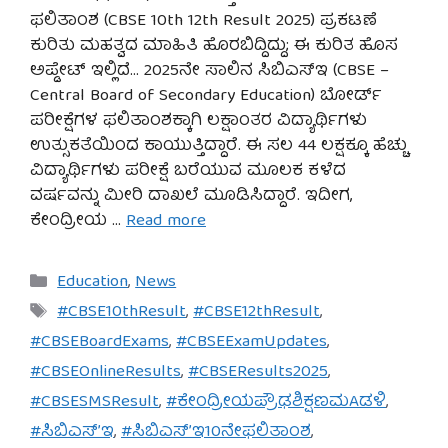
ಫಲಿತಾಂಶ (CBSE 10th 12th Result 2025) ಪ್ರಕಟಣೆ
ಕುರಿತು ಮಹತ್ವದ ಮಾಹಿತಿ ಹೊರಬಿದ್ದಿದ್ದು; ಈ ಕುರಿತ ಹೊಸ
ಅಪ್ಡೇಟ್ ಇಲ್ಲಿದೆ… 2025ನೇ ಸಾಲಿನ ಸಿಬಿಎಸ್‌ಇ (CBSE –
Central Board of Secondary Education) ಬೋರ್ಡ್
ಪರೀಕ್ಷೆಗಳ ಫಲಿತಾಂಶಕ್ಕಾಗಿ ಲಕ್ಷಾಂತರ ವಿದ್ಯಾರ್ಥಿಗಳು
ಉತ್ಸುಕತೆಯಿಂದ ಕಾಯುತ್ತಿದ್ದಾರೆ. ಈ ಸಲ 44 ಲಕ್ಷಕ್ಕೂ ಹೆಚ್ಚು
ವಿದ್ಯಾರ್ಥಿಗಳು ಪರೀಕ್ಷೆ ಬರೆಯುವ ಮೂಲಕ ಕಳೆದ
ವರ್ಷವನ್ನು ಮೀರಿ ದಾಖಲೆ ಮೂಡಿಸಿದ್ದಾರೆ. ಇದೀಗ,
ಕೇಂದ್ರೀಯ …
Read more
Categories
Education
,
News
Tags
#CBSE10thResult
,
#CBSE12thResult
,
#CBSEBoardExams
,
#CBSEExamUpdates
,
#CBSEOnlineResults
,
#CBSEResults2025
,
#CBSESMSResult
,
#ಕೇಂದ್ರೀಯಪ್ರೌಢಶಿಕ್ಷಣಮAಡಳಿ
,
#ಸಿಬಿಎಸ್’ಇ
,
#ಸಿಬಿಎಸ್’ಇ10ನೇಫಲಿತಾಂಶ
,