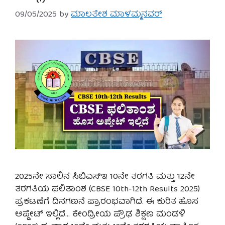
09/05/2025
by
ಮಾಲತೇಶ ಮಾಳಮ್ಮನವರ್
2025ನೇ ಸಾಲಿನ ಸಿಬಿಎಸ್‌ಇ 10ನೇ ತರಗತಿ ಮತ್ತು 12ನೇ
ತರಗತಿಯ ಫಲಿತಾಂಶ (CBSE 10th-12th Results 2025)
ಪ್ರಕಟಣೆಗೆ ದಿನಗಣನೆ ಪ್ರಾರಂಭವಾಗಿದೆ. ಈ ಕುರಿತ ಹೊಸ
ಅಪ್ಡೇಟ್ ಇಲ್ಲಿದೆ… ಕೇಂದ್ರೀಯ ಪ್ರೌಢ ಶಿಕ್ಷಣ ಮಂಡಳಿ