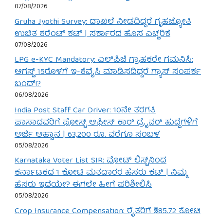
07/08/2026
Gruha Jyothi Survey: ದಾಖಲೆ ನೀಡದಿದ್ದರೆ ಗೃಹಜ್ಯೋತಿ
ಉಚಿತ ಕರೆಂಟ್ ಕಟ್ | ಸರ್ಕಾರದ ಹೊಸ ಎಚ್ಚರಿಕೆ
07/08/2026
LPG e-KYC Mandatory: ಎಲ್‌ಪಿಜಿ ಗ್ರಾಹಕರೇ ಗಮನಿಸಿ:
ಆಗಸ್ಟ್ 15ರೊಳಗೆ ಇ-ಕೆವೈಸಿ ಮಾಡಿಸದಿದ್ದರೆ ಗ್ಯಾಸ್ ಸಂಪರ್ಕ
ಬಂದ್!?
06/08/2026
India Post Staff Car Driver: 10ನೇ ತರಗತಿ
ಪಾಸಾದವರಿಗೆ ಪೋಸ್ಟ್ ಆಫೀಸ್ ಕಾರ್ ಡ್ರೈವರ್ ಹುದ್ದೆಗಳಿಗೆ
ಅರ್ಜಿ ಆಹ್ವಾನ | 63,200 ರೂ. ವರೆಗೂ ಸಂಬಳ
05/08/2026
Karnataka Voter List SIR: ವೋಟ್ ಲಿಸ್ಟ್‌ನಿಂದ
ಕರ್ನಾಟಕದ 1 ಕೋಟಿ ಮತದಾರರ ಹೆಸರು ಕಟ್ | ನಿಮ್ಮ
ಹೆಸರು ಇದೆಯೇ? ಈಗಲೇ ಹೀಗೆ ಪರಿಶೀಲಿಸಿ
05/08/2026
Crop Insurance Compensation: ರೈತರಿಗೆ ₹585.72 ಕೋಟಿ