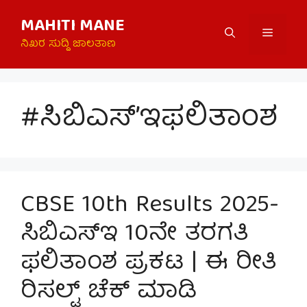
Skip
MAHITI MANE
to
Menu
content
ನಿಖರ ಸುದ್ದಿ ಜಾಲತಾಣ
#ಸಿಬಿಎಸ್’ಇಫಲಿತಾಂಶ
CBSE 10th Results 2025-
ಸಿಬಿಎಸ್‌ಇ 10ನೇ ತರಗತಿ
ಫಲಿತಾಂಶ ಪ್ರಕಟ | ಈ ರೀತಿ
ರಿಸಲ್ಟ್ ಚೆಕ್ ಮಾಡಿ