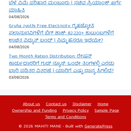
ಬೆಳೆ ವಿಮೆ ಪರಿಹಾರ ಮಂಜೂರು | ಸಚಿವ ಪ್ರಿಯಾಂಕ್ ಖರ್ಗೆ
ಮಾಹಿತಿ
04/08/2026
Gruha Jyothi Free Electricity: ಗೃಹಜ್ಯೋತಿ
ಫಲಾನುಭವಿಗಳಿಗೆ ಬಿಗ್ ಶಾಕ್: 82,220+ ಕುಟುಂಬಗಳಿಗೆ
ಉಚಿತ ವಿದ್ಯುತ್ ಬಂದ್ | ನಿಮ್ಮ ಹೆಸರೂ ಇದೆಯೇ?
04/08/2026
Two Month Ration Distribution: ರೇಷನ್
ಕಾರ್ಡುದಾರರಿಗೆ ಗುಡ್ ನ್ಯೂಸ್: ಒಂದೇ ತಿಂಗಳಲ್ಲಿ ಎರಡು
ಬಾರಿ ಪಡಿತರ ವಿತರಣೆ | ಯಾರಿಗೆ ಎಷ್ಟು ಧಾನ್ಯ ಸಿಗಲಿದೆ?
03/08/2026
About us
Contact us
Disclaimer
Home
Ownership and Funding
Privacy Policy
Sample Page
Terms and Conditions
© 2026 MAHITI MANE
• Built with
GeneratePress