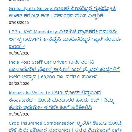
Gruha Jyothi Survey: ದಾಖಲೆ ನೀಡದಿದ್ದರೆ ಗೃಹಜ್ಯೋತಿ
ಉಚಿತ ಕರೆಂಟ್ ಕಟ್ | ಸರ್ಕಾರದ ಹೊಸ ಎಚ್ಚರಿಕೆ
07/08/2026
LPG e-KYC Mandatory: ಎಲ್‌ಪಿಜಿ ಗ್ರಾಹಕರೇ ಗಮನಿಸಿ:
ಆಗಸ್ಟ್ 15ರೊಳಗೆ ಇ-ಕೆವೈಸಿ ಮಾಡಿಸದಿದ್ದರೆ ಗ್ಯಾಸ್ ಸಂಪರ್ಕ
ಬಂದ್!?
06/08/2026
India Post Staff Car Driver: 10ನೇ ತರಗತಿ
ಪಾಸಾದವರಿಗೆ ಪೋಸ್ಟ್ ಆಫೀಸ್ ಕಾರ್ ಡ್ರೈವರ್ ಹುದ್ದೆಗಳಿಗೆ
ಅರ್ಜಿ ಆಹ್ವಾನ | 63,200 ರೂ. ವರೆಗೂ ಸಂಬಳ
05/08/2026
Karnataka Voter List SIR: ವೋಟ್ ಲಿಸ್ಟ್‌ನಿಂದ
ಕರ್ನಾಟಕದ 1 ಕೋಟಿ ಮತದಾರರ ಹೆಸರು ಕಟ್ | ನಿಮ್ಮ
ಹೆಸರು ಇದೆಯೇ? ಈಗಲೇ ಹೀಗೆ ಪರಿಶೀಲಿಸಿ
05/08/2026
Crop Insurance Compensation: ರೈತರಿಗೆ ₹585.72 ಕೋಟಿ
ಬೆಳೆ ವಿಮೆ ಪರಿಹಾರ ಮಂಜೂರು | ಸಚಿವ ಪ್ರಿಯಾಂಕ್ ಖರ್ಗೆ