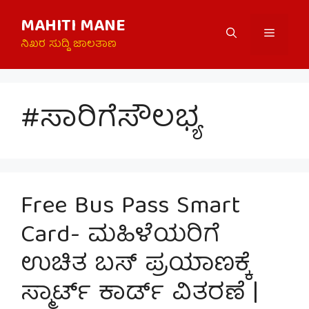
Skip
MAHITI MANE
to
Menu
content
ನಿಖರ ಸುದ್ದಿ ಜಾಲತಾಣ
#ಸಾರಿಗೆಸೌಲಭ್ಯ
Free Bus Pass Smart
Card- ಮಹಿಳೆಯರಿಗೆ
ಉಚಿತ ಬಸ್ ಪ್ರಯಾಣಕ್ಕೆ
ಸ್ಮಾರ್ಟ್ ಕಾರ್ಡ್ ವಿತರಣೆ |