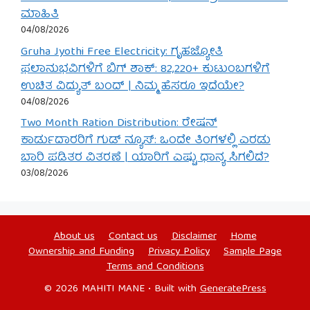
ಮಾಹಿತಿ
04/08/2026
Gruha Jyothi Free Electricity: ಗೃಹಜ್ಯೋತಿ
ಫಲಾನುಭವಿಗಳಿಗೆ ಬಿಗ್ ಶಾಕ್: 82,220+ ಕುಟುಂಬಗಳಿಗೆ
ಉಚಿತ ವಿದ್ಯುತ್ ಬಂದ್ | ನಿಮ್ಮ ಹೆಸರೂ ಇದೆಯೇ?
04/08/2026
Two Month Ration Distribution: ರೇಷನ್
ಕಾರ್ಡುದಾರರಿಗೆ ಗುಡ್ ನ್ಯೂಸ್: ಒಂದೇ ತಿಂಗಳಲ್ಲಿ ಎರಡು
ಬಾರಿ ಪಡಿತರ ವಿತರಣೆ | ಯಾರಿಗೆ ಎಷ್ಟು ಧಾನ್ಯ ಸಿಗಲಿದೆ?
03/08/2026
About us
Contact us
Disclaimer
Home
Ownership and Funding
Privacy Policy
Sample Page
Terms and Conditions
© 2026 MAHITI MANE
• Built with
GeneratePress