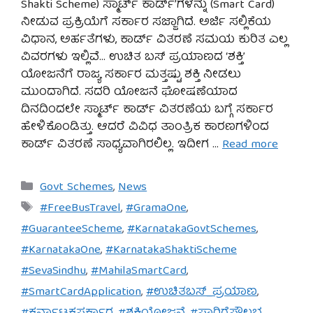
Shakti Scheme) ಸ್ಮಾರ್ಟ್ ಕಾರ್ಡ್’ಗಳನ್ನು (Smart Card)
ನೀಡುವ ಪ್ರಕ್ರಿಯೆಗೆ ಸರ್ಕಾರ ಸಜ್ಜಾಗಿದೆ. ಅರ್ಜಿ ಸಲ್ಲಿಕೆಯ
ವಿಧಾನ, ಅರ್ಹತೆಗಳು, ಕಾರ್ಡ್ ವಿತರಣೆ ಸಮಯ ಕುರಿತ ಎಲ್ಲ
ವಿವರಗಳು ಇಲ್ಲಿವೆ… ಉಚಿತ ಬಸ್ ಪ್ರಯಾಣದ ‘ಶಕ್ತಿ’
ಯೋಜನೆಗೆ ರಾಜ್ಯ ಸರ್ಕಾರ ಮತ್ತಷ್ಟು ಶಕ್ತಿ ನೀಡಲು
ಮುಂದಾಗಿದೆ. ಸದರಿ ಯೋಜನೆ ಘೋಷಣೆಯಾದ
ದಿನದಿಂದಲೇ ಸ್ಮಾರ್ಟ್ ಕಾರ್ಡ್ ವಿತರಣೆಯ ಬಗ್ಗೆ ಸರ್ಕಾರ
ಹೇಳಿಕೊಂಡಿತ್ತು. ಆದರೆ ವಿವಿಧ ತಾಂತ್ರಿಕ ಕಾರಣಗಳಿಂದ
ಕಾರ್ಡ್ ವಿತರಣೆ ಸಾಧ್ಯವಾಗಿರಲಿಲ್ಲ. ಇದೀಗ …
Read more
Categories
Govt Schemes
,
News
Tags
#FreeBusTravel
,
#GramaOne
,
#GuaranteeScheme
,
#KarnatakaGovtSchemes
,
#KarnatakaOne
,
#KarnatakaShaktiScheme
#SevaSindhu
,
#MahilaSmartCard
,
#SmartCardApplication
,
#ಉಚಿತಬಸ್_ಪ್ರಯಾಣ
,