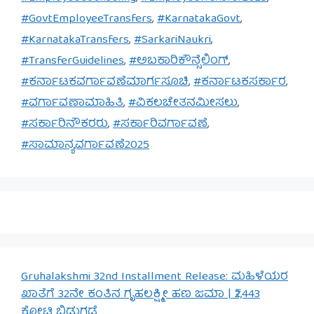
#GovtEmployeeTransfers
,
#KarnatakaGovt
,
#KarnatakaTransfers
,
#SarkariNaukri
,
#TransferGuidelines
,
#ಅಬಕಾರಿಕೌನ್ಸೆಲಿಂಗ್
,
#ಕರ್ನಾಟಕವರ್ಗಾವಣೆಮಾರ್ಗಸೂಚಿ
,
#ಕರ್ನಾಟಕಸರ್ಕಾರ
,
#ವರ್ಗಾವಣಾಮಾಹಿತಿ
,
#ವಿಕಲಚೇತನಮೀಸಲು
,
#ಸರ್ಕಾರಿನೌಕರರು
,
#ಸರ್ಕಾರಿವರ್ಗಾವಣೆ
,
#ಸಾಮಾನ್ಯವರ್ಗಾವಣೆ2025
Gruhalakshmi 32nd Installment Release: ಮಹಿಳೆಯರ
ಖಾತೆಗೆ 32ನೇ ಕಂತಿನ ಗೃಹಲಕ್ಷ್ಮೀ ಹಣ ಜಮಾ | ₹2,443
ಕೋಟಿ ಬಿಡುಗಡೆ