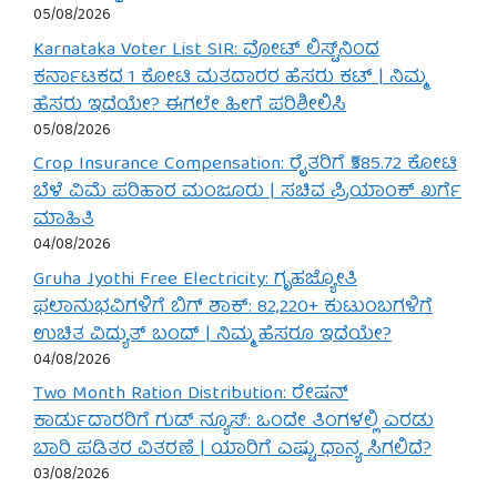
05/08/2026
Karnataka Voter List SIR: ವೋಟ್ ಲಿಸ್ಟ್‌ನಿಂದ
ಕರ್ನಾಟಕದ 1 ಕೋಟಿ ಮತದಾರರ ಹೆಸರು ಕಟ್ | ನಿಮ್ಮ
ಹೆಸರು ಇದೆಯೇ? ಈಗಲೇ ಹೀಗೆ ಪರಿಶೀಲಿಸಿ
05/08/2026
Crop Insurance Compensation: ರೈತರಿಗೆ ₹585.72 ಕೋಟಿ
ಬೆಳೆ ವಿಮೆ ಪರಿಹಾರ ಮಂಜೂರು | ಸಚಿವ ಪ್ರಿಯಾಂಕ್ ಖರ್ಗೆ
ಮಾಹಿತಿ
04/08/2026
Gruha Jyothi Free Electricity: ಗೃಹಜ್ಯೋತಿ
ಫಲಾನುಭವಿಗಳಿಗೆ ಬಿಗ್ ಶಾಕ್: 82,220+ ಕುಟುಂಬಗಳಿಗೆ
ಉಚಿತ ವಿದ್ಯುತ್ ಬಂದ್ | ನಿಮ್ಮ ಹೆಸರೂ ಇದೆಯೇ?
04/08/2026
Two Month Ration Distribution: ರೇಷನ್
ಕಾರ್ಡುದಾರರಿಗೆ ಗುಡ್ ನ್ಯೂಸ್: ಒಂದೇ ತಿಂಗಳಲ್ಲಿ ಎರಡು
ಬಾರಿ ಪಡಿತರ ವಿತರಣೆ | ಯಾರಿಗೆ ಎಷ್ಟು ಧಾನ್ಯ ಸಿಗಲಿದೆ?
03/08/2026