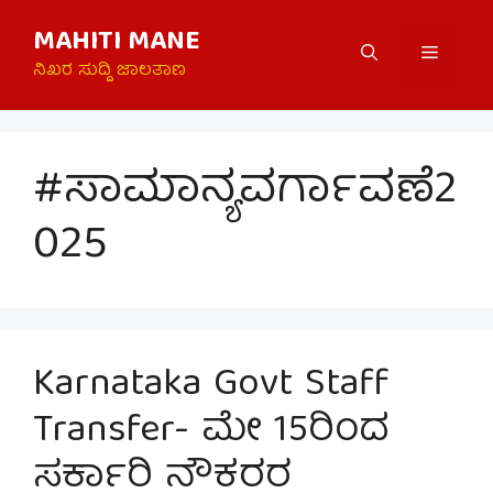
Skip
MAHITI MANE
to
Menu
content
ನಿಖರ ಸುದ್ದಿ ಜಾಲತಾಣ
#ಸಾಮಾನ್ಯವರ್ಗಾವಣೆ2
025
Karnataka Govt Staff
Transfer- ಮೇ 15ರಿಂದ
ಸರ್ಕಾರಿ ನೌಕರರ