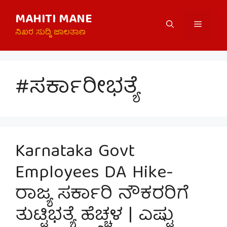
Skip
MAHITI MANE
to
Menu
content
ನಿಖರ ಸುದ್ದಿ ಜಾಲತಾಣ
#ಸರ್ಕಾರೀಭತ್ಯೆ
Karnataka Govt
Employees DA Hike-
ರಾಜ್ಯ ಸರ್ಕಾರಿ ನೌಕರರಿಗೆ
ತುಟ್ಟಿಭತ್ಯೆ ಹೆಚ್ಚಳ | ಎಷ್ಟು