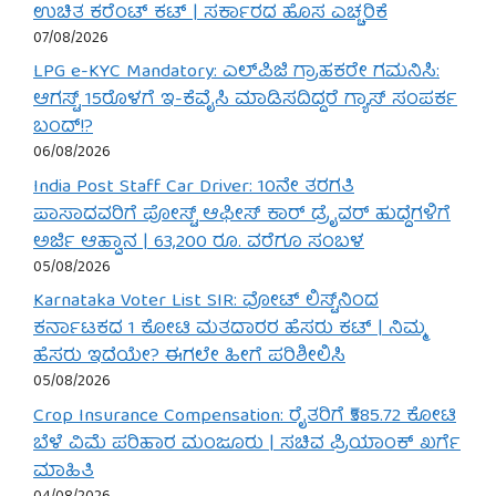
ಉಚಿತ ಕರೆಂಟ್ ಕಟ್ | ಸರ್ಕಾರದ ಹೊಸ ಎಚ್ಚರಿಕೆ
07/08/2026
LPG e-KYC Mandatory: ಎಲ್‌ಪಿಜಿ ಗ್ರಾಹಕರೇ ಗಮನಿಸಿ:
ಆಗಸ್ಟ್ 15ರೊಳಗೆ ಇ-ಕೆವೈಸಿ ಮಾಡಿಸದಿದ್ದರೆ ಗ್ಯಾಸ್ ಸಂಪರ್ಕ
ಬಂದ್!?
06/08/2026
India Post Staff Car Driver: 10ನೇ ತರಗತಿ
ಪಾಸಾದವರಿಗೆ ಪೋಸ್ಟ್ ಆಫೀಸ್ ಕಾರ್ ಡ್ರೈವರ್ ಹುದ್ದೆಗಳಿಗೆ
ಅರ್ಜಿ ಆಹ್ವಾನ | 63,200 ರೂ. ವರೆಗೂ ಸಂಬಳ
05/08/2026
Karnataka Voter List SIR: ವೋಟ್ ಲಿಸ್ಟ್‌ನಿಂದ
ಕರ್ನಾಟಕದ 1 ಕೋಟಿ ಮತದಾರರ ಹೆಸರು ಕಟ್ | ನಿಮ್ಮ
ಹೆಸರು ಇದೆಯೇ? ಈಗಲೇ ಹೀಗೆ ಪರಿಶೀಲಿಸಿ
05/08/2026
Crop Insurance Compensation: ರೈತರಿಗೆ ₹585.72 ಕೋಟಿ
ಬೆಳೆ ವಿಮೆ ಪರಿಹಾರ ಮಂಜೂರು | ಸಚಿವ ಪ್ರಿಯಾಂಕ್ ಖರ್ಗೆ
ಮಾಹಿತಿ