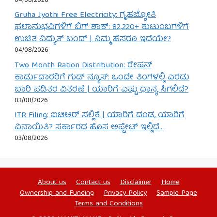
04/08/2026
Gruha Jyothi Free Electricity: ಗೃಹಜ್ಯೋತಿ
ಫಲಾನುಭವಿಗಳಿಗೆ ಬಿಗ್ ಶಾಕ್: 82,220+ ಕುಟುಂಬಗಳಿಗೆ
ಉಚಿತ ವಿದ್ಯುತ್ ಬಂದ್ | ನಿಮ್ಮ ಹೆಸರೂ ಇದೆಯೇ?
04/08/2026
Two Month Ration Distribution: ರೇಷನ್
ಕಾರ್ಡುದಾರರಿಗೆ ಗುಡ್ ನ್ಯೂಸ್: ಒಂದೇ ತಿಂಗಳಲ್ಲಿ ಎರಡು
ಬಾರಿ ಪಡಿತರ ವಿತರಣೆ | ಯಾರಿಗೆ ಎಷ್ಟು ಧಾನ್ಯ ಸಿಗಲಿದೆ?
03/08/2026
ITR Filing: ಐಟಿಆರ್ ಸಲ್ಲಿಕೆ | ಯಾರಿಗೆ ದಂಡ, ಯಾರಿಗೆ
ವಿನಾಯಿತಿ? ಸರ್ಕಾರದ ಹೊಸ ಅಪ್ಡೇಟ್ ಇಲ್ಲಿದೆ…
03/08/2026
About us
Contact us
Disclaimer
Home
Ownership and Funding
Privacy Policy
Sample Page
Terms and Conditions