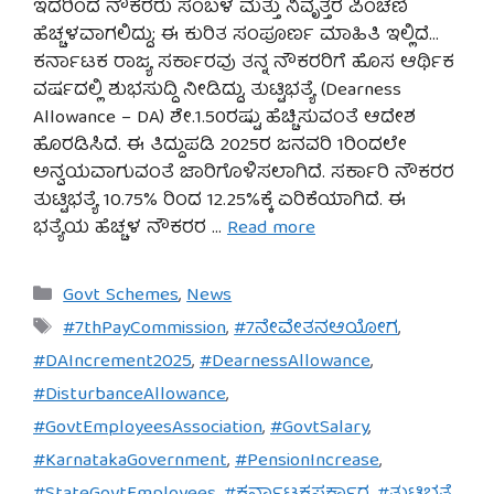
ಇದರಿಂದ ನೌಕರರು ಸಂಬಳ ಮತ್ತು ನಿವೃತ್ತರ ಪಿಂಚಣಿ
ಹೆಚ್ಚಳವಾಗಲಿದ್ದು; ಈ ಕುರಿತ ಸಂಪೂರ್ಣ ಮಾಹಿತಿ ಇಲ್ಲಿದೆ…
ಕರ್ನಾಟಕ ರಾಜ್ಯ ಸರ್ಕಾರವು ತನ್ನ ನೌಕರರಿಗೆ ಹೊಸ ಆರ್ಥಿಕ
ವರ್ಷದಲ್ಲಿ ಶುಭಸುದ್ದಿ ನೀಡಿದ್ದು, ತುಟ್ಟಿಭತ್ಯೆ (Dearness
Allowance – DA) ಶೇ.1.50ರಷ್ಟು ಹೆಚ್ಚಿಸುವಂತೆ ಆದೇಶ
ಹೊರಡಿಸಿದೆ. ಈ ತಿದ್ದುಪಡಿ 2025ರ ಜನವರಿ 1ರಿಂದಲೇ
ಅನ್ವಯವಾಗುವಂತೆ ಜಾರಿಗೊಳಿಸಲಾಗಿದೆ. ಸರ್ಕಾರಿ ನೌಕರರ
ತುಟ್ಟಿಭತ್ಯೆ 10.75% ರಿಂದ 12.25%ಕ್ಕೆ ಏರಿಕೆಯಾಗಿದೆ. ಈ
ಭತ್ಯೆಯ ಹೆಚ್ಚಳ ನೌಕರರ …
Read more
Categories
Govt Schemes
,
News
Tags
#7thPayCommission
,
#7ನೇವೇತನಆಯೋಗ
,
#DAIncrement2025
,
#DearnessAllowance
,
#DisturbanceAllowance
,
#GovtEmployeesAssociation
,
#GovtSalary
,
#KarnatakaGovernment
,
#PensionIncrease
,