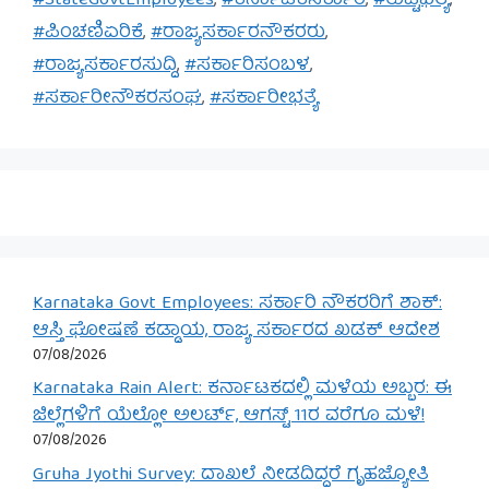
#StateGovtEmployees
,
#ಕರ್ನಾಟಕಸರ್ಕಾರ
,
#ತುಟ್ಟಿಭತ್ಯೆ
,
#ಪಿಂಚಣಿಏರಿಕೆ
,
#ರಾಜ್ಯಸರ್ಕಾರನೌಕರರು
,
#ರಾಜ್ಯಸರ್ಕಾರಸುದ್ದಿ
,
#ಸರ್ಕಾರಿಸಂಬಳ
,
#ಸರ್ಕಾರೀನೌಕರಸಂಘ
,
#ಸರ್ಕಾರೀಭತ್ಯೆ
Karnataka Govt Employees: ಸರ್ಕಾರಿ ನೌಕರರಿಗೆ ಶಾಕ್:
ಆಸ್ತಿ ಘೋಷಣೆ ಕಡ್ಡಾಯ, ರಾಜ್ಯ ಸರ್ಕಾರದ ಖಡಕ್ ಆದೇಶ
07/08/2026
Karnataka Rain Alert: ಕರ್ನಾಟಕದಲ್ಲಿ ಮಳೆಯ ಅಬ್ಬರ: ಈ
ಜಿಲ್ಲೆಗಳಿಗೆ ಯೆಲ್ಲೋ ಅಲರ್ಟ್, ಆಗಸ್ಟ್ 11ರ ವರೆಗೂ ಮಳೆ!
07/08/2026
Gruha Jyothi Survey: ದಾಖಲೆ ನೀಡದಿದ್ದರೆ ಗೃಹಜ್ಯೋತಿ