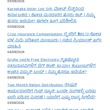
05/08/2026
Karnataka Voter List SIR: ವೋಟ್ ಲಿಸ್ಟ್‌ನಿಂದ
ಕರ್ನಾಟಕದ 1 ಕೋಟಿ ಮತದಾರರ ಹೆಸರು ಕಟ್ | ನಿಮ್ಮ
ಹೆಸರು ಇದೆಯೇ? ಈಗಲೇ ಹೀಗೆ ಪರಿಶೀಲಿಸಿ
05/08/2026
Crop Insurance Compensation: ರೈತರಿಗೆ ₹585.72 ಕೋಟಿ
ಬೆಳೆ ವಿಮೆ ಪರಿಹಾರ ಮಂಜೂರು | ಸಚಿವ ಪ್ರಿಯಾಂಕ್ ಖರ್ಗೆ
ಮಾಹಿತಿ
04/08/2026
Gruha Jyothi Free Electricity: ಗೃಹಜ್ಯೋತಿ
ಫಲಾನುಭವಿಗಳಿಗೆ ಬಿಗ್ ಶಾಕ್: 82,220+ ಕುಟುಂಬಗಳಿಗೆ
ಉಚಿತ ವಿದ್ಯುತ್ ಬಂದ್ | ನಿಮ್ಮ ಹೆಸರೂ ಇದೆಯೇ?
04/08/2026
Two Month Ration Distribution: ರೇಷನ್
ಕಾರ್ಡುದಾರರಿಗೆ ಗುಡ್ ನ್ಯೂಸ್: ಒಂದೇ ತಿಂಗಳಲ್ಲಿ ಎರಡು
ಬಾರಿ ಪಡಿತರ ವಿತರಣೆ | ಯಾರಿಗೆ ಎಷ್ಟು ಧಾನ್ಯ ಸಿಗಲಿದೆ?
03/08/2026