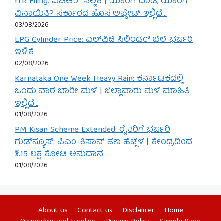
ITR Filing: ಐಟಿಆರ್ ಸಲ್ಲಿಕೆ | ಯಾರಿಗೆ ದಂಡ, ಯಾರಿಗೆ
ವಿನಾಯಿತಿ? ಸರ್ಕಾರದ ಹೊಸ ಅಪ್ಡೇಟ್ ಇಲ್ಲಿದೆ…
03/08/2026
LPG Cylinder Price: ಎಲ್‌ಪಿಜಿ ಸಿಲಿಂಡರ್ ಬೆಲೆ ಭರ್ಜರಿ
ಇಳಿಕೆ
02/08/2026
Karnataka One Week Heavy Rain: ಕರ್ನಾಟಕದಲ್ಲಿ
ಒಂದು ವಾರ ಭಾರೀ ಮಳೆ | ಜಿಲ್ಲಾವಾರು ಮಳೆ ಮಾಹಿತಿ
ಇಲ್ಲಿದೆ…
01/08/2026
PM Kisan Scheme Extended: ರೈತರಿಗೆ ಭರ್ಜರಿ
ಗುಡ್‌ನ್ಯೂಸ್: ಪಿಎಂ-ಕಿಸಾನ್ ಹಣ ಹೆಚ್ಚಳ | ಕೇಂದ್ರದಿಂದ
₹3.15 ಲಕ್ಷ ಕೋಟಿ ಅನುದಾನ
01/08/2026
About us
Contact us
Disclaimer
Home