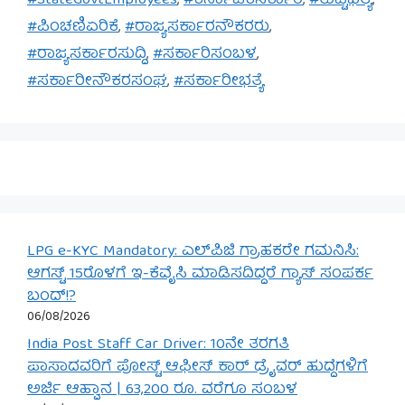
#StateGovtEmployees
,
#ಕರ್ನಾಟಕಸರ್ಕಾರ
,
#ತುಟ್ಟಿಭತ್ಯೆ
,
#ಪಿಂಚಣಿಏರಿಕೆ
,
#ರಾಜ್ಯಸರ್ಕಾರನೌಕರರು
,
#ರಾಜ್ಯಸರ್ಕಾರಸುದ್ದಿ
,
#ಸರ್ಕಾರಿಸಂಬಳ
,
#ಸರ್ಕಾರೀನೌಕರಸಂಘ
,
#ಸರ್ಕಾರೀಭತ್ಯೆ
LPG e-KYC Mandatory: ಎಲ್‌ಪಿಜಿ ಗ್ರಾಹಕರೇ ಗಮನಿಸಿ:
ಆಗಸ್ಟ್ 15ರೊಳಗೆ ಇ-ಕೆವೈಸಿ ಮಾಡಿಸದಿದ್ದರೆ ಗ್ಯಾಸ್ ಸಂಪರ್ಕ
ಬಂದ್!?
06/08/2026
India Post Staff Car Driver: 10ನೇ ತರಗತಿ
ಪಾಸಾದವರಿಗೆ ಪೋಸ್ಟ್ ಆಫೀಸ್ ಕಾರ್ ಡ್ರೈವರ್ ಹುದ್ದೆಗಳಿಗೆ
ಅರ್ಜಿ ಆಹ್ವಾನ | 63,200 ರೂ. ವರೆಗೂ ಸಂಬಳ