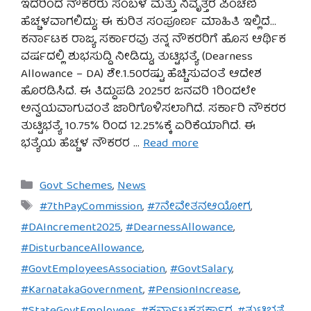
ಇದರಿಂದ ನೌಕರರು ಸಂಬಳ ಮತ್ತು ನಿವೃತ್ತರ ಪಿಂಚಣಿ
ಹೆಚ್ಚಳವಾಗಲಿದ್ದು; ಈ ಕುರಿತ ಸಂಪೂರ್ಣ ಮಾಹಿತಿ ಇಲ್ಲಿದೆ…
ಕರ್ನಾಟಕ ರಾಜ್ಯ ಸರ್ಕಾರವು ತನ್ನ ನೌಕರರಿಗೆ ಹೊಸ ಆರ್ಥಿಕ
ವರ್ಷದಲ್ಲಿ ಶುಭಸುದ್ದಿ ನೀಡಿದ್ದು, ತುಟ್ಟಿಭತ್ಯೆ (Dearness
Allowance – DA) ಶೇ.1.50ರಷ್ಟು ಹೆಚ್ಚಿಸುವಂತೆ ಆದೇಶ
ಹೊರಡಿಸಿದೆ. ಈ ತಿದ್ದುಪಡಿ 2025ರ ಜನವರಿ 1ರಿಂದಲೇ
ಅನ್ವಯವಾಗುವಂತೆ ಜಾರಿಗೊಳಿಸಲಾಗಿದೆ. ಸರ್ಕಾರಿ ನೌಕರರ
ತುಟ್ಟಿಭತ್ಯೆ 10.75% ರಿಂದ 12.25%ಕ್ಕೆ ಏರಿಕೆಯಾಗಿದೆ. ಈ
ಭತ್ಯೆಯ ಹೆಚ್ಚಳ ನೌಕರರ …
Read more
Categories
Govt Schemes
,
News
Tags
#7thPayCommission
,
#7ನೇವೇತನಆಯೋಗ
,
#DAIncrement2025
,
#DearnessAllowance
,
#DisturbanceAllowance
,
#GovtEmployeesAssociation
,
#GovtSalary
,
#KarnatakaGovernment
,
#PensionIncrease
,