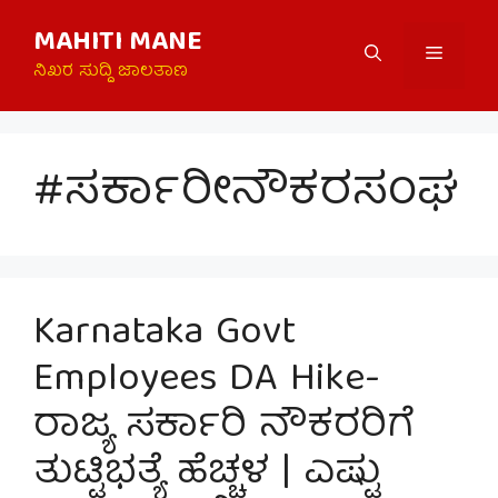
Skip
MAHITI MANE
to
Menu
content
ನಿಖರ ಸುದ್ದಿ ಜಾಲತಾಣ
#ಸರ್ಕಾರೀನೌಕರಸಂಘ
Karnataka Govt
Employees DA Hike-
ರಾಜ್ಯ ಸರ್ಕಾರಿ ನೌಕರರಿಗೆ
ತುಟ್ಟಿಭತ್ಯೆ ಹೆಚ್ಚಳ | ಎಷ್ಟು