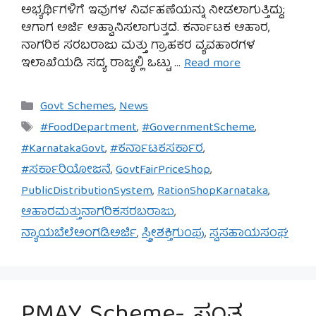
ಅಭ್ಯರ್ಥಿಗಳಿಗೆ ಇವುಗಳ ನಿರ್ವಹಣೆಯನ್ನು ನೀಡಲಾಗುತ್ತಿದ್ದು;
ಆಗಾಗ ಅರ್ಜಿ ಆಹ್ವಾನಿಸಲಾಗುತ್ತದೆ. ಕರ್ನಾಟಕ ಆಹಾರ,
ನಾಗರಿಕ ಸರಬರಾಜು ಮತ್ತು ಗ್ರಾಹಕರ ವ್ಯವಹಾರಗಳ
ಇಲಾಖೆಯಡಿ ಸದ್ಯ ರಾಜ್ಯಲ್ಲಿ ಒಟ್ಟು …
Read more
Categories
Govt Schemes
,
News
Tags
#FoodDepartment
,
#GovernmentScheme
,
#KarnatakaGovt
,
#ಕರ್ನಾಟಕಸರ್ಕಾರ
,
#ಸರ್ಕಾರಿಯೋಜನೆ
,
GovtFairPriceShop
,
PublicDistributionSystem
,
RationShopKarnataka
,
ಆಹಾರಮತ್ತುನಾಗರಿಕಸರಬರಾಜು
,
ನ್ಯಾಯಬೆಲೆಅಂಗಡಿಅರ್ಜಿ
,
ಸ್ತ್ರೀಶಕ್ತಿಗುಂಪು
,
ಸ್ವಸಹಾಯಸಂಘ