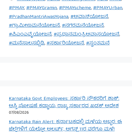
#PMAY
,
#PMAYGramin
,
#PMAYscheme
,
#PMAYUrban
,
#PradhanMantriAwasYojana
,
#ಆವಾಸ್‌ಯೋಜನೆ
,
#ಗ್ರಾಮೀಣಮನೆಯೋಜನೆ
,
#ನಗರಮನೆಯೋಜನೆ
,
#ಪಿಎಂಎವೈಯೋಜನೆ
,
#ಪ್ರಧಾನಮಂತ್ರಿಆವಾಸಯೋಜನೆ
,
#ಮನೆಸಾಲಸಬ್ಸಿಡಿ
,
#ಸರ್ಕಾರಿಯೋಜನೆ
,
#ಸ್ವಂತಮನೆ
Karnataka Govt Employees: ಸರ್ಕಾರಿ ನೌಕರರಿಗೆ ಶಾಕ್:
ಆಸ್ತಿ ಘೋಷಣೆ ಕಡ್ಡಾಯ, ರಾಜ್ಯ ಸರ್ಕಾರದ ಖಡಕ್ ಆದೇಶ
07/08/2026
Karnataka Rain Alert: ಕರ್ನಾಟಕದಲ್ಲಿ ಮಳೆಯ ಅಬ್ಬರ: ಈ
ಜಿಲ್ಲೆಗಳಿಗೆ ಯೆಲ್ಲೋ ಅಲರ್ಟ್, ಆಗಸ್ಟ್ 11ರ ವರೆಗೂ ಮಳೆ!