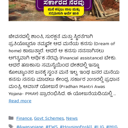
ಜೀವನದಲ್ಲಿ ಶಾಂತಿ, ಸುರಕ್ಷತೆ ಮತ್ತು ಸ್ಥಿರತೆಗಾಗಿ
ಪ್ರತಿಯೊಬ್ಬರೂ ತಮ್ಮದೇ ಆದ ಮನೆಯ ಕನಸು (Dream of
home) ಕಾಣುತ್ತಾರೆ. ಆದರೆ ಆ ಕನಸು ನನಸಾಗಿಸಲು
ಅಗತ್ಯವಾಗಿ ಆರ್ಥಿಕ ನೆರವು (Financial assistance) ಬೇಕು.
ಆದರೆ ಹಣಕಾಸು ಸಮಸ್ಯೆಯಿಂದ ದೇಶದಲ್ಲಿ ಇನ್ನೂ
ಕೋಟ್ಯಾಂತರ ಜನಕ್ಕೆ ಸ್ವಂತ ಮನೆ ಇಲ್ಲ. ಇಂಥ ಜನರ ಮನೆಯ
ಕನಸು ನನಸು ಮಾಡಲು ಕೇಂದ್ರ ಸರ್ಕಾರ 2015ರಲ್ಲಿ ಪ್ರಧಾನ
ಮಂತ್ರಿ ಆವಾಸ್ ಯೋಜನೆ (Pradhan Mantri Awas
Yojana- PMAY) ಪ್ರಾರಂಭಿಸಿದೆ. ಈ ಯೋಜನೆಯಡಿಯಲ್ಲಿ …
Read more
Categories
Finance
,
Govt Schemes
,
News
Tags
#Awasyojane
,
#EWS
,
#HousingForAll
,
#LIG
,
#MIG
,