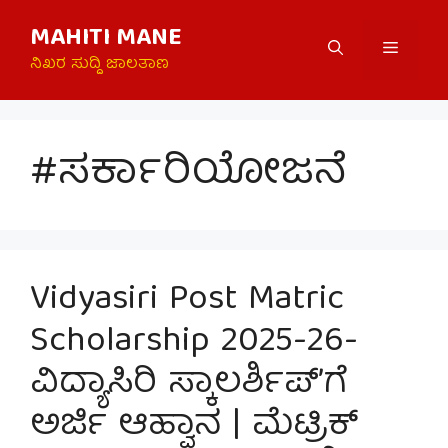
Skip
MAHITI MANE
to
Menu
content
ನಿಖರ ಸುದ್ದಿ ಜಾಲತಾಣ
#ಸರ್ಕಾರಿಯೋಜನೆ
Vidyasiri Post Matric
Scholarship 2025-26-
ವಿದ್ಯಾಸಿರಿ ಸ್ಕಾಲರ್ಶಿಪ್’ಗೆ
ಅರ್ಜಿ ಆಹ್ವಾನ | ಮೆಟ್ರಿಕ್