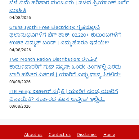
ಬೆಳೆ ವಿಮೆ ಪರಿಹಾರ ಮಂಜೂರು | ಸಚಿವ ಪ್ರಿಯಾಂಕ್ ಖರ್ಗೆ
ಮಾಹಿತಿ
04/08/2026
Gruha Jyothi Free Electricity: ಗೃಹಜ್ಯೋತಿ
ಫಲಾನುಭವಿಗಳಿಗೆ ಬಿಗ್ ಶಾಕ್: 82,220+ ಕುಟುಂಬಗಳಿಗೆ
ಉಚಿತ ವಿದ್ಯುತ್ ಬಂದ್ | ನಿಮ್ಮ ಹೆಸರೂ ಇದೆಯೇ?
04/08/2026
Two Month Ration Distribution: ರೇಷನ್
ಕಾರ್ಡುದಾರರಿಗೆ ಗುಡ್ ನ್ಯೂಸ್: ಒಂದೇ ತಿಂಗಳಲ್ಲಿ ಎರಡು
ಬಾರಿ ಪಡಿತರ ವಿತರಣೆ | ಯಾರಿಗೆ ಎಷ್ಟು ಧಾನ್ಯ ಸಿಗಲಿದೆ?
03/08/2026
ITR Filing: ಐಟಿಆರ್ ಸಲ್ಲಿಕೆ | ಯಾರಿಗೆ ದಂಡ, ಯಾರಿಗೆ
ವಿನಾಯಿತಿ? ಸರ್ಕಾರದ ಹೊಸ ಅಪ್ಡೇಟ್ ಇಲ್ಲಿದೆ…
03/08/2026
About us
Contact us
Disclaimer
Home