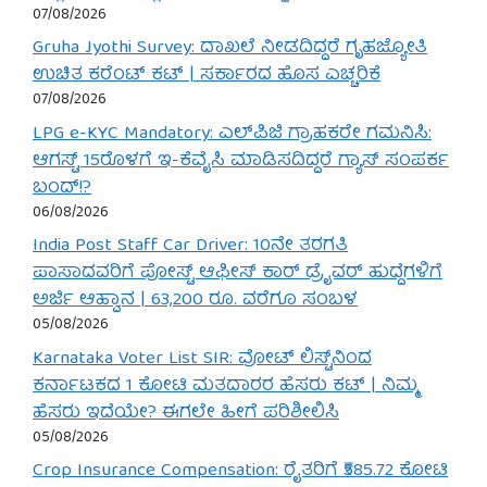
07/08/2026
Gruha Jyothi Survey: ದಾಖಲೆ ನೀಡದಿದ್ದರೆ ಗೃಹಜ್ಯೋತಿ
ಉಚಿತ ಕರೆಂಟ್ ಕಟ್ | ಸರ್ಕಾರದ ಹೊಸ ಎಚ್ಚರಿಕೆ
07/08/2026
LPG e-KYC Mandatory: ಎಲ್‌ಪಿಜಿ ಗ್ರಾಹಕರೇ ಗಮನಿಸಿ:
ಆಗಸ್ಟ್ 15ರೊಳಗೆ ಇ-ಕೆವೈಸಿ ಮಾಡಿಸದಿದ್ದರೆ ಗ್ಯಾಸ್ ಸಂಪರ್ಕ
ಬಂದ್!?
06/08/2026
India Post Staff Car Driver: 10ನೇ ತರಗತಿ
ಪಾಸಾದವರಿಗೆ ಪೋಸ್ಟ್ ಆಫೀಸ್ ಕಾರ್ ಡ್ರೈವರ್ ಹುದ್ದೆಗಳಿಗೆ
ಅರ್ಜಿ ಆಹ್ವಾನ | 63,200 ರೂ. ವರೆಗೂ ಸಂಬಳ
05/08/2026
Karnataka Voter List SIR: ವೋಟ್ ಲಿಸ್ಟ್‌ನಿಂದ
ಕರ್ನಾಟಕದ 1 ಕೋಟಿ ಮತದಾರರ ಹೆಸರು ಕಟ್ | ನಿಮ್ಮ
ಹೆಸರು ಇದೆಯೇ? ಈಗಲೇ ಹೀಗೆ ಪರಿಶೀಲಿಸಿ
05/08/2026
Crop Insurance Compensation: ರೈತರಿಗೆ ₹585.72 ಕೋಟಿ