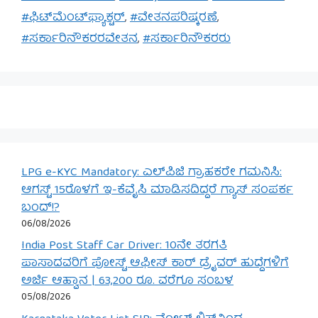
#ಫಿಟ್‌ಮೆಂಟ್‌ಫ್ಯಾಕ್ಟರ್
,
#ವೇತನಪರಿಷ್ಕರಣೆ
,
#ಸರ್ಕಾರಿನೌಕರರವೇತನ
,
#ಸರ್ಕಾರಿನೌಕರರು
LPG e-KYC Mandatory: ಎಲ್‌ಪಿಜಿ ಗ್ರಾಹಕರೇ ಗಮನಿಸಿ:
ಆಗಸ್ಟ್ 15ರೊಳಗೆ ಇ-ಕೆವೈಸಿ ಮಾಡಿಸದಿದ್ದರೆ ಗ್ಯಾಸ್ ಸಂಪರ್ಕ
ಬಂದ್!?
06/08/2026
India Post Staff Car Driver: 10ನೇ ತರಗತಿ
ಪಾಸಾದವರಿಗೆ ಪೋಸ್ಟ್ ಆಫೀಸ್ ಕಾರ್ ಡ್ರೈವರ್ ಹುದ್ದೆಗಳಿಗೆ
ಅರ್ಜಿ ಆಹ್ವಾನ | 63,200 ರೂ. ವರೆಗೂ ಸಂಬಳ
05/08/2026