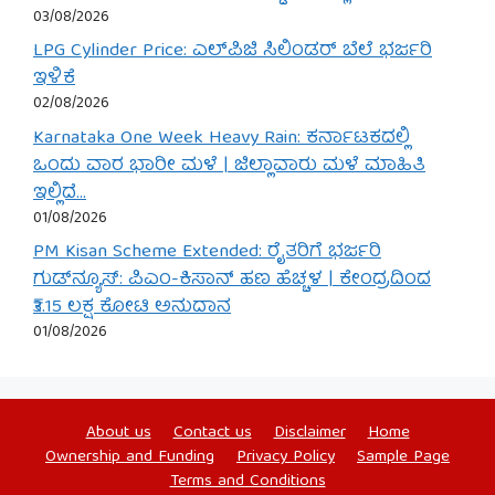
03/08/2026
LPG Cylinder Price: ಎಲ್‌ಪಿಜಿ ಸಿಲಿಂಡರ್ ಬೆಲೆ ಭರ್ಜರಿ
ಇಳಿಕೆ
02/08/2026
Karnataka One Week Heavy Rain: ಕರ್ನಾಟಕದಲ್ಲಿ
ಒಂದು ವಾರ ಭಾರೀ ಮಳೆ | ಜಿಲ್ಲಾವಾರು ಮಳೆ ಮಾಹಿತಿ
ಇಲ್ಲಿದೆ…
01/08/2026
PM Kisan Scheme Extended: ರೈತರಿಗೆ ಭರ್ಜರಿ
ಗುಡ್‌ನ್ಯೂಸ್: ಪಿಎಂ-ಕಿಸಾನ್ ಹಣ ಹೆಚ್ಚಳ | ಕೇಂದ್ರದಿಂದ
₹3.15 ಲಕ್ಷ ಕೋಟಿ ಅನುದಾನ
01/08/2026
About us
Contact us
Disclaimer
Home
Ownership and Funding
Privacy Policy
Sample Page
Terms and Conditions