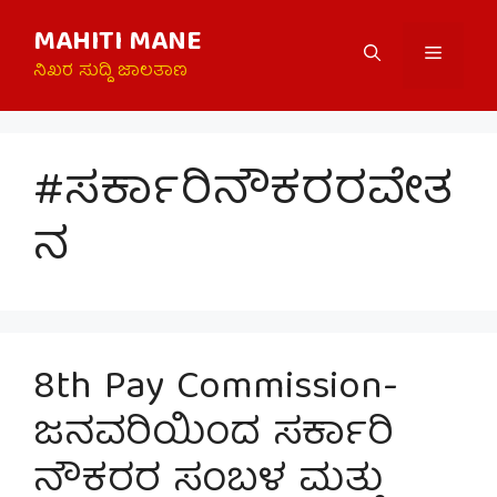
Skip
MAHITI MANE
to
Menu
content
ನಿಖರ ಸುದ್ದಿ ಜಾಲತಾಣ
#ಸರ್ಕಾರಿನೌಕರರವೇತ
ನ
8th Pay Commission-
ಜನವರಿಯಿಂದ ಸರ್ಕಾರಿ
ನೌಕರರ ಸಂಬಳ ಮತ್ತು