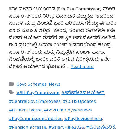
8ನೇ ವೇತನ ಆಯೋಗದ (8th Pay Commission) ಮೇಲೆ
ಸರ್ಕಾರಿ ನೌಕರರ ನಿರೀಕ್ಷೆ ದಿನೇ ದಿನೆ ಹೆಚ್ಚುತ್ತಿದೆ. ಇದರಿಂದ
ಸಂಬಳ ಮತ್ತು ಪಿಂಚಣಿ ಭಾರಿ ಏರಿಕೆಯಾಗಲಿದ್ದು; ಈ ಕುರಿತ
ನಿಖರ ಮಾಹಿತಿ ಇಲ್ಲಿದೆ… ಕೇಂದ್ರ ಸರಕಾರ ಈಗಾಗಲೇ 8ನೇ
ವೇತನ ಆಯೋಗ ರಚನೆಗೆ ತಾತ್ವಿಕ ಅನುಮೋದನೆ ನೀಡಿದೆ.
ಈ ಹಿನ್ನಲೆಯಲ್ಲಿ ಬಹುಶಃ 2026ರ ಜನವರಿಯಿಂದ ಕೇಂದ್ರ
ಸರ್ಕಾರಿ ನೌಕರರು ಮತ್ತು ನಿವೃತ್ತರಿಗೆ ಸಂಬಳ ಹಾಗೂ
ಪಿಂಚಣಿಯಲ್ಲಿ ಭಾರೀ ಏರಿಕೆ ಆಗುವ ನಿರೀಕ್ಷೆಯಿದೆ. 8ನೇ
ವೇತನ ಆಯೋಗದ ಘೋಷಣೆ …
Read more
Categories
Govt Schemes
,
News
Tags
#8thPayCommission
,
#8ನೇವೇತನಆಯೋಗ
,
#CentralGovtEmployees
,
#CGHSUpdates
,
#FitmentFactor
,
#GovtEmployeesNews
,
#PayCommissionUpdates
,
#PayRevisionIndia
,
#PensionIncrease
,
#SalaryHike2026
,
#ಪಿಂಚಣಿಏರಿಕೆ
,