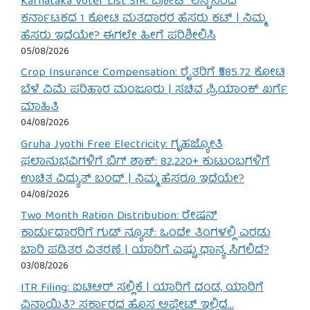
Karnataka Voter List SIR: ವೋಟ್ ಲಿಸ್ಟ್‌ನಿಂದ
ಕರ್ನಾಟಕದ 1 ಕೋಟಿ ಮತದಾರರ ಹೆಸರು ಕಟ್ | ನಿಮ್ಮ
ಹೆಸರು ಇದೆಯೇ? ಈಗಲೇ ಹೀಗೆ ಪರಿಶೀಲಿಸಿ
05/08/2026
Crop Insurance Compensation: ರೈತರಿಗೆ ₹585.72 ಕೋಟಿ
ಬೆಳೆ ವಿಮೆ ಪರಿಹಾರ ಮಂಜೂರು | ಸಚಿವ ಪ್ರಿಯಾಂಕ್ ಖರ್ಗೆ
ಮಾಹಿತಿ
04/08/2026
Gruha Jyothi Free Electricity: ಗೃಹಜ್ಯೋತಿ
ಫಲಾನುಭವಿಗಳಿಗೆ ಬಿಗ್ ಶಾಕ್: 82,220+ ಕುಟುಂಬಗಳಿಗೆ
ಉಚಿತ ವಿದ್ಯುತ್ ಬಂದ್ | ನಿಮ್ಮ ಹೆಸರೂ ಇದೆಯೇ?
04/08/2026
Two Month Ration Distribution: ರೇಷನ್
ಕಾರ್ಡುದಾರರಿಗೆ ಗುಡ್ ನ್ಯೂಸ್: ಒಂದೇ ತಿಂಗಳಲ್ಲಿ ಎರಡು
ಬಾರಿ ಪಡಿತರ ವಿತರಣೆ | ಯಾರಿಗೆ ಎಷ್ಟು ಧಾನ್ಯ ಸಿಗಲಿದೆ?
03/08/2026
ITR Filing: ಐಟಿಆರ್ ಸಲ್ಲಿಕೆ | ಯಾರಿಗೆ ದಂಡ, ಯಾರಿಗೆ
ವಿನಾಯಿತಿ? ಸರ್ಕಾರದ ಹೊಸ ಅಪ್ಡೇಟ್ ಇಲ್ಲಿದೆ…