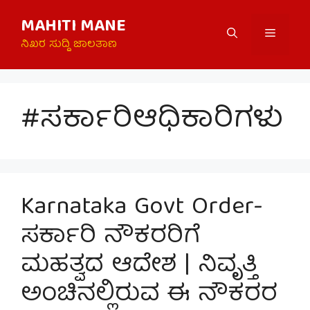
Skip
MAHITI MANE
to
Menu
content
ನಿಖರ ಸುದ್ದಿ ಜಾಲತಾಣ
#ಸರ್ಕಾರಿಆಧಿಕಾರಿಗಳು
Karnataka Govt Order-
ಸರ್ಕಾರಿ ನೌಕರರಿಗೆ
ಮಹತ್ವದ ಆದೇಶ | ನಿವೃತ್ತಿ
ಅಂಚಿನಲ್ಲಿರುವ ಈ ನೌಕರರ