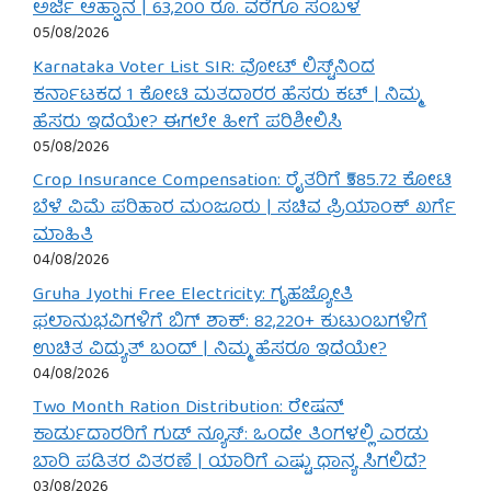
ಅರ್ಜಿ ಆಹ್ವಾನ | 63,200 ರೂ. ವರೆಗೂ ಸಂಬಳ
05/08/2026
Karnataka Voter List SIR: ವೋಟ್ ಲಿಸ್ಟ್‌ನಿಂದ
ಕರ್ನಾಟಕದ 1 ಕೋಟಿ ಮತದಾರರ ಹೆಸರು ಕಟ್ | ನಿಮ್ಮ
ಹೆಸರು ಇದೆಯೇ? ಈಗಲೇ ಹೀಗೆ ಪರಿಶೀಲಿಸಿ
05/08/2026
Crop Insurance Compensation: ರೈತರಿಗೆ ₹585.72 ಕೋಟಿ
ಬೆಳೆ ವಿಮೆ ಪರಿಹಾರ ಮಂಜೂರು | ಸಚಿವ ಪ್ರಿಯಾಂಕ್ ಖರ್ಗೆ
ಮಾಹಿತಿ
04/08/2026
Gruha Jyothi Free Electricity: ಗೃಹಜ್ಯೋತಿ
ಫಲಾನುಭವಿಗಳಿಗೆ ಬಿಗ್ ಶಾಕ್: 82,220+ ಕುಟುಂಬಗಳಿಗೆ
ಉಚಿತ ವಿದ್ಯುತ್ ಬಂದ್ | ನಿಮ್ಮ ಹೆಸರೂ ಇದೆಯೇ?
04/08/2026
Two Month Ration Distribution: ರೇಷನ್
ಕಾರ್ಡುದಾರರಿಗೆ ಗುಡ್ ನ್ಯೂಸ್: ಒಂದೇ ತಿಂಗಳಲ್ಲಿ ಎರಡು
ಬಾರಿ ಪಡಿತರ ವಿತರಣೆ | ಯಾರಿಗೆ ಎಷ್ಟು ಧಾನ್ಯ ಸಿಗಲಿದೆ?
03/08/2026