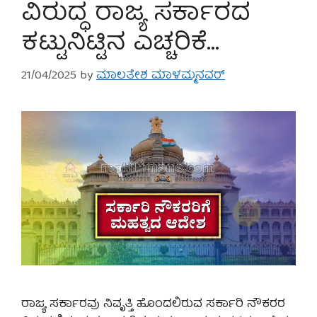
ವಿರುದ್ಧ ರಾಜ್ಯ ಸರ್ಕಾರದ
ಕಟ್ಟುನಿಟ್ಟಿನ ಎಚ್ಚರಿಕೆ…
21/04/2025
by
ಮಾಲತೇಶ ಮಾಳಮ್ಮನವರ್
ರಾಜ್ಯ ಸರ್ಕಾರವು ನಿವೃತ್ತಿ ಹೊಂದಲಿರುವ ಸರ್ಕಾರಿ ನೌಕರರ