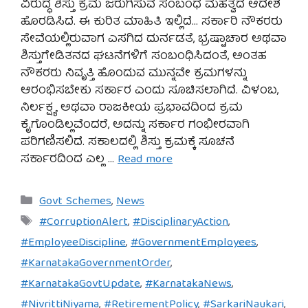
ವಿರುದ್ಧ ಶಿಸ್ತು ಕ್ರಮ ಜರುಗಿಸುವ ಸಂಬಂಧ ಮಹತ್ವದ ಆದೇಶ
ಹೊರಡಿಸಿದೆ. ಈ ಕುರಿತ ಮಾಹಿತಿ ಇಲ್ಲಿದೆ… ಸರ್ಕಾರಿ ನೌಕರರು
ಸೇವೆಯಲ್ಲಿರುವಾಗ ಎಸಗಿದ ದುರ್ನಡತೆ, ಭ್ರಷ್ಟಾಚಾರ ಅಥವಾ
ಶಿಸ್ತುಗೇಡಿತನದ ಘಟನೆಗಳಿಗೆ ಸಂಬಂಧಿಸಿದಂತೆ, ಅಂತಹ
ನೌಕರರು ನಿವೃತ್ತಿ ಹೊಂದುವ ಮುನ್ನವೇ ಕ್ರಮಗಳನ್ನು
ಆರಂಭಿಸಬೇಕು ಸರ್ಕಾರ ಎಂದು ಸೂಚಿಸಲಾಗಿದೆ. ವಿಳಂಬ,
ನಿರ್ಲಕ್ಷ್ಯ ಅಥವಾ ರಾಜಕೀಯ ಪ್ರಭಾವದಿಂದ ಕ್ರಮ
ಕೈಗೊಂಡಿಲ್ಲವೆಂದರೆ, ಅದನ್ನು ಸರ್ಕಾರ ಗಂಭೀರವಾಗಿ
ಪರಿಗಣಿಸಲಿದೆ. ಸಕಾಲದಲ್ಲಿ ಶಿಸ್ತು ಕ್ರಮಕ್ಕೆ ಸೂಚನೆ
ಸರ್ಕಾರದಿಂದ ಎಲ್ಲ …
Read more
Categories
Govt Schemes
,
News
Tags
#CorruptionAlert
,
#DisciplinaryAction
,
#EmployeeDiscipline
,
#GovernmentEmployees
,
#KarnatakaGovernmentOrder
,
#KarnatakaGovtUpdate
,
#KarnatakaNews
,
#NivrittiNiyama
,
#RetirementPolicy
,
#SarkariNaukari
,