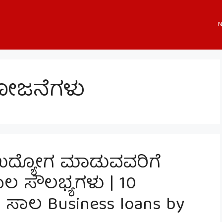
N
ೋಜನೆಗಳು
 ಉದ್ಯೋಗ ಮಾಡುವವರಿಗೆ
ಲ ಸೌಲಭ್ಯಗಳು | 10
 ಸಾಲ Business loans by