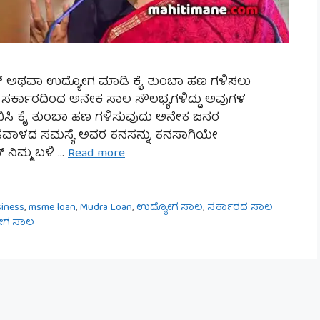
ಿಸಿನೆಸ್ ಅಥವಾ ಉದ್ಯೋಗ ಮಾಡಿ ಕೈ ತುಂಬಾ ಹಣ ಗಳಿಸಲು
 ಸರ್ಕಾರದಿಂದ ಅನೇಕ ಸಾಲ ಸೌಲಭ್ಯಗಳಿದ್ದು ಅವುಗಳ
ಂಭಿಸಿ ಕೈ ತುಂಬಾ ಹಣ ಗಳಿಸುವುದು ಅನೇಕ ಜನರ
 ಬಂಡವಾಳದ ಸಮಸ್ಯೆ ಅವರ ಕನಸನ್ನು, ಕನಸಾಗಿಯೇ
್ ನಿಮ್ಮ ಬಳಿ …
Read more
siness
,
msme loan
,
Mudra Loan
,
ಉದ್ಯೋಗ ಸಾಲ
,
ಸರ್ಕಾರದ ಸಾಲ
ೋಗ ಸಾಲ