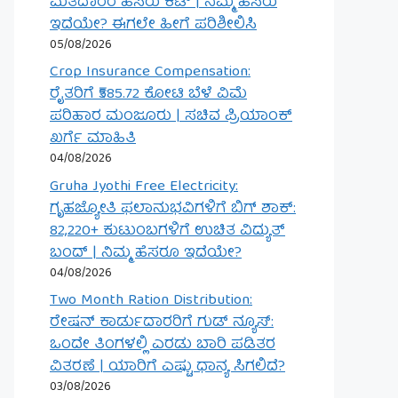
ಮತದಾರರ ಹೆಸರು ಕಟ್ | ನಿಮ್ಮ ಹೆಸರು
ಇದೆಯೇ? ಈಗಲೇ ಹೀಗೆ ಪರಿಶೀಲಿಸಿ
05/08/2026
Crop Insurance Compensation:
ರೈತರಿಗೆ ₹585.72 ಕೋಟಿ ಬೆಳೆ ವಿಮೆ
ಪರಿಹಾರ ಮಂಜೂರು | ಸಚಿವ ಪ್ರಿಯಾಂಕ್
ಖರ್ಗೆ ಮಾಹಿತಿ
04/08/2026
Gruha Jyothi Free Electricity:
ಗೃಹಜ್ಯೋತಿ ಫಲಾನುಭವಿಗಳಿಗೆ ಬಿಗ್ ಶಾಕ್:
82,220+ ಕುಟುಂಬಗಳಿಗೆ ಉಚಿತ ವಿದ್ಯುತ್
ಬಂದ್ | ನಿಮ್ಮ ಹೆಸರೂ ಇದೆಯೇ?
04/08/2026
Two Month Ration Distribution:
ರೇಷನ್ ಕಾರ್ಡುದಾರರಿಗೆ ಗುಡ್ ನ್ಯೂಸ್:
ಒಂದೇ ತಿಂಗಳಲ್ಲಿ ಎರಡು ಬಾರಿ ಪಡಿತರ
ವಿತರಣೆ | ಯಾರಿಗೆ ಎಷ್ಟು ಧಾನ್ಯ ಸಿಗಲಿದೆ?
03/08/2026