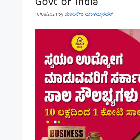
Govt of India
10/08/2024
by
ಮಾಲತೇಶ ಮಾಳಮ್ಮನವರ್