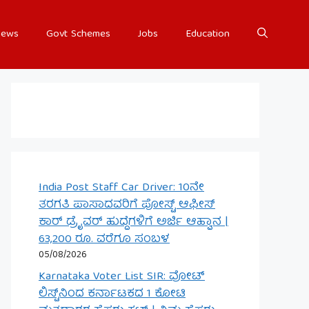
ews
Govt Schemes
Jobs
Education
India Post Staff Car Driver: 10ನೇ
ತರಗತಿ ಪಾಸಾದವರಿಗೆ ಪೋಸ್ಟ್ ಆಫೀಸ್
ಕಾರ್ ಡ್ರೈವರ್ ಹುದ್ದೆಗಳಿಗೆ ಅರ್ಜಿ ಆಹ್ವಾನ |
63,200 ರೂ. ವರೆಗೂ ಸಂಬಳ
05/08/2026
Karnataka Voter List SIR: ವೋಟ್
ಲಿಸ್ಟ್‌ನಿಂದ ಕರ್ನಾಟಕದ 1 ಕೋಟಿ