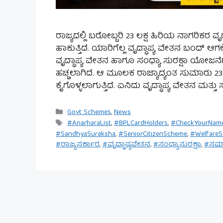
ರಾಜ್ಯದಲ್ಲಿ ಬರೋಬ್ಬರಿ 23 ಲಕ್ಷ ಹಿರಿಯ ನಾಗರಿಕರ ವೃದ್
ಹಾಕುತ್ತಿದೆ. ಯಾರಿಗೆಲ್ಲ ವೃದ್ಧಾಪ್ಯ ವೇತನ ಬಂದ್ ಆ
ವೃದ್ಧಾಪ್ಯ ವೇತನ ಹಾಗೂ ಸಂಧ್ಯಾ ಸುರಕ್ಷಾ ಯೋಜನೆಗ
ಹಚ್ಚಲಾಗಿದೆ. ಆ ಮೂಲಕ ರಾಜ್ಯಾದ್ಯಂತ ಸುಮಾರು 23.
ಕೈಗೊಳ್ಳಲಾಗುತ್ತಿದೆ. ಏನಿದು ವೃದ್ಧಾಪ್ಯ ವೇತನ ಮತ್ತ
Categories
Govt Schemes
,
News
Tags
#AnarharaList
,
#BPLCardHolders
,
#CheckYourNam
#SandhyaSuraksha
,
#SeniorCitizenScheme
,
#Welfare
#ರಾಜ್ಯಸರ್ಕಾರ
,
#ವೃದ್ಧಾಪ್ಯವೇತನ
,
#ಸಂಧ್ಯಾಸುರಕ್ಷಾ
,
#ಸಮ