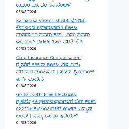
63,200 ರೂ. ವರೆಗೂ ಸಂಬಳ
05/08/2026
Karnataka Voter List SIR: ವೋಟ್
ಲಿಸ್ಟ್‌ನಿಂದ ಕರ್ನಾಟಕದ 1 ಕೋಟಿ
ಮತದಾರರ ಹೆಸರು ಕಟ್ | ನಿಮ್ಮ ಹೆಸರು
ಇದೆಯೇ? ಈಗಲೇ ಹೀಗೆ ಪರಿಶೀಲಿಸಿ
05/08/2026
Crop Insurance Compensation:
ರೈತರಿಗೆ ₹585.72 ಕೋಟಿ ಬೆಳೆ ವಿಮೆ
ಪರಿಹಾರ ಮಂಜೂರು | ಸಚಿವ ಪ್ರಿಯಾಂಕ್
ಖರ್ಗೆ ಮಾಹಿತಿ
04/08/2026
Gruha Jyothi Free Electricity:
ಗೃಹಜ್ಯೋತಿ ಫಲಾನುಭವಿಗಳಿಗೆ ಬಿಗ್ ಶಾಕ್:
82,220+ ಕುಟುಂಬಗಳಿಗೆ ಉಚಿತ ವಿದ್ಯುತ್
ಬಂದ್ | ನಿಮ್ಮ ಹೆಸರೂ ಇದೆಯೇ?
04/08/2026