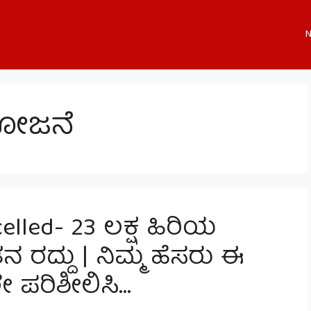
N
ೋಜನೆ
elled- 23 ಲಕ್ಷ ಹಿರಿಯ
ನ ರದ್ದು | ನಿಮ್ಮ ಹೆಸರು ಈ
ೇ ಪರಿಶೀಲಿಸಿ…