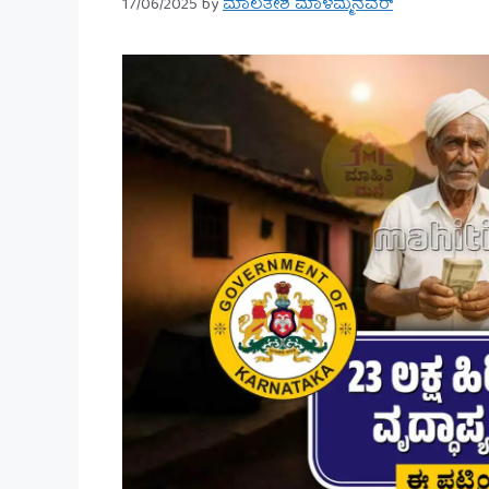
17/06/2025
by
ಮಾಲತೇಶ ಮಾಳಮ್ಮನವರ್