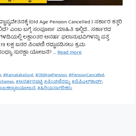
ಧಾಪ್ಯವೇತನಕ್ಕೆ (Old Age Pension Cancelled ) ಸರ್ಕಾರ ಕತ್ತರಿ
ಗಲಿದೆ? ಎಂಬ ಬಗ್ಗೆ ಸಂಪೂರ್ಣ ಮಾಹಿತಿ ಇಲ್ಲಿದೆ… ಸರ್ಕಾರದ
ಳಡಿಯಲ್ಲಿ ಲಕ್ಷಾಂತರ ಅನರ್ಹ ಫಲಾನುಭವಿಗಳನ್ನು ಪತ್ತೆ
19 ಲಕ್ಷ ಜನರ ಪಿಂಚಣಿ ರದ್ದುಪಡಿಸಲು ಕ್ರಮ
ು ಸಂಧ್ಯಾ ಸುರಕ್ಷಾ ಯೋಜನೆ? …
Read more
e
,
#KarnatakaGovt
,
#OldAgePension
,
#PensionCancelled
,
Schemes
,
#ಅನರ್ಹರಪಟ್ಟಿ
,
#ಪಿಂಚಣಿರದ್ದು
,
#ಬಿಪಿಎಲ್‌ಕಾರ್ಡ್
,
ಾಜಕಲ್ಯಾಣಯೋಜನೆ
,
#ಹಿರಿಯನಾಗರಿಕರು