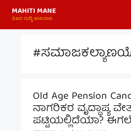
Skip
MAHITI MANE
to
content
ನಿಖರ ಸುದ್ದಿ ಜಾಲತಾಣ
#ಸಮಾಜಕಲ್ಯಾಣಯ
Old Age Pension Canc
ನಾಗರಿಕರ ವೃದ್ಧಾಪ್ಯ ವೇತ
ಪಟ್ಟಿಯಲ್ಲಿದೆಯಾ? ಈಗಲ