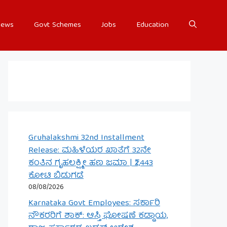
ews
Govt Schemes
Jobs
Education
Gruhalakshmi 32nd Installment
Release: ಮಹಿಳೆಯರ ಖಾತೆಗೆ 32ನೇ
ಕಂತಿನ ಗೃಹಲಕ್ಷ್ಮೀ ಹಣ ಜಮಾ | ₹2,443
ಕೋಟಿ ಬಿಡುಗಡೆ
08/08/2026
Karnataka Govt Employees: ಸರ್ಕಾರಿ
ನೌಕರರಿಗೆ ಶಾಕ್: ಆಸ್ತಿ ಘೋಷಣೆ ಕಡ್ಡಾಯ,