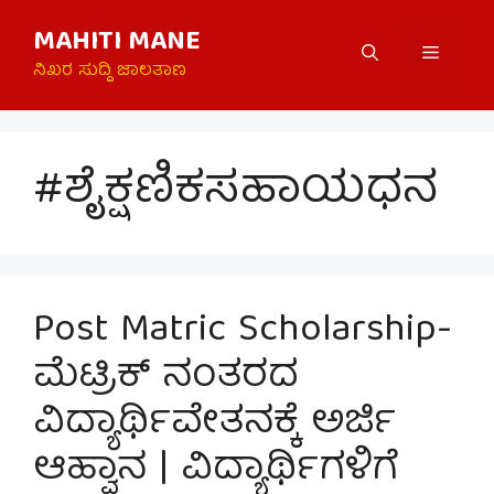
Skip
MAHITI MANE
to
Menu
content
ನಿಖರ ಸುದ್ದಿ ಜಾಲತಾಣ
#ಶೈಕ್ಷಣಿಕಸಹಾಯಧನ
Post Matric Scholarship-
ಮೆಟ್ರಿಕ್ ನಂತರದ
ವಿದ್ಯಾರ್ಥಿವೇತನಕ್ಕೆ ಅರ್ಜಿ
ಆಹ್ವಾನ | ವಿದ್ಯಾರ್ಥಿಗಳಿಗೆ