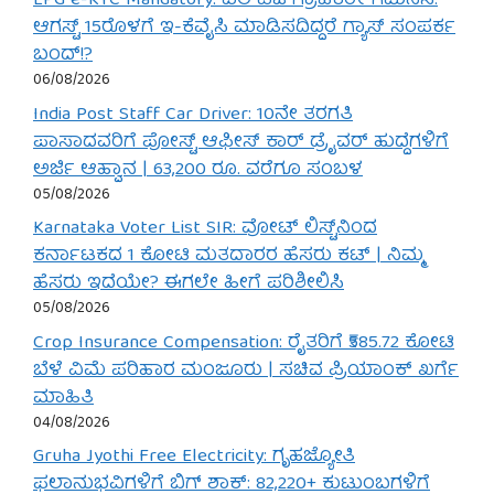
LPG e-KYC Mandatory: ಎಲ್‌ಪಿಜಿ ಗ್ರಾಹಕರೇ ಗಮನಿಸಿ:
ಆಗಸ್ಟ್ 15ರೊಳಗೆ ಇ-ಕೆವೈಸಿ ಮಾಡಿಸದಿದ್ದರೆ ಗ್ಯಾಸ್ ಸಂಪರ್ಕ
ಬಂದ್!?
06/08/2026
India Post Staff Car Driver: 10ನೇ ತರಗತಿ
ಪಾಸಾದವರಿಗೆ ಪೋಸ್ಟ್ ಆಫೀಸ್ ಕಾರ್ ಡ್ರೈವರ್ ಹುದ್ದೆಗಳಿಗೆ
ಅರ್ಜಿ ಆಹ್ವಾನ | 63,200 ರೂ. ವರೆಗೂ ಸಂಬಳ
05/08/2026
Karnataka Voter List SIR: ವೋಟ್ ಲಿಸ್ಟ್‌ನಿಂದ
ಕರ್ನಾಟಕದ 1 ಕೋಟಿ ಮತದಾರರ ಹೆಸರು ಕಟ್ | ನಿಮ್ಮ
ಹೆಸರು ಇದೆಯೇ? ಈಗಲೇ ಹೀಗೆ ಪರಿಶೀಲಿಸಿ
05/08/2026
Crop Insurance Compensation: ರೈತರಿಗೆ ₹585.72 ಕೋಟಿ
ಬೆಳೆ ವಿಮೆ ಪರಿಹಾರ ಮಂಜೂರು | ಸಚಿವ ಪ್ರಿಯಾಂಕ್ ಖರ್ಗೆ
ಮಾಹಿತಿ
04/08/2026
Gruha Jyothi Free Electricity: ಗೃಹಜ್ಯೋತಿ
ಫಲಾನುಭವಿಗಳಿಗೆ ಬಿಗ್ ಶಾಕ್: 82,220+ ಕುಟುಂಬಗಳಿಗೆ