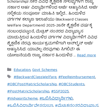
Scholarship) ಸೇರಿ ವಿವಿಧ ಶೈಕ್ಷಣಿಕ ಸೌಲಭ್ಯಗಳಿಗೆ ರಾಜ್ಯ
ಸರ್ಕಾರ ಅರ್ಹ ವಿದ್ಯಾರ್ಥಿಗಳಿಂದ ಅರ್ಜಿ ಆಹ್ವಾನಿಸಿದೆ. ಅರ್ಜಿ
ಸಲ್ಲಿಕೆಯ ಸಂಪೂರ್ಣ ಮಾಹಿತಿ ಇಲ್ಲಿದೆ… ಹಿಂದುಳಿದ
ವರ್ಗಗಳ ಕಲ್ಯಾಣ ಇಲಾಖೆಯು (Backward Classes
Welfare Department) 2025-26ನೇ ಶೈಕ್ಷಣಿಕ ವರ್ಷಕ್ಕೆ
ಸಂಬಂಧಪಟ್ಟಂತೆ, ಮೆಟ್ರಿಕ್ ನಂತರದ ವಿದ್ಯಾಭ್ಯಾಸ
ಮಾಡುತ್ತಿರುವ ಹಿಂದುಳಿದ ವರ್ಗಗಳ ವಿದ್ಯಾರ್ಥಿಗಳಿಗೆ ವಿವಿಧ
ಶೈಕ್ಷಣಿಕ ನೆರವು ಕಾರ್ಯಕ್ರಮಗಳಿಗಾಗಿ ಆನ್‌ಲೈನ್ ಅರ್ಜಿ
ಆಹ್ವಾನಿಸಿದೆ. ಯಾವೆಲ್ಲ ನೆರವುಗಳು ಸಿಗಲಿವೆ? ಈ
ಯೋಜನೆಯಡಿ ರಾಜ್ಯ ಸರ್ಕಾರ ಹಿಂದುಳಿದ …
Read more
Categories
Education
,
Govt Schemes
Tags
#BackwardClassWelfare
,
#FeeReimbursement
,
#OBCPostMatricScholarship
,
#OBCStudents
,
#PostMatricScholarship
,
#SSP2025
,
#VidyasiriScheme
,
#ಒಬಿಸಿವಿದ್ಯಾರ್ಥಿಗಳು
,
#ಒಬಿಸಿವಿದ್ಯಾರ್ಥಿವೇತನ2025
,
#ಮೆಟ್ರಿಕನಂತರವಿದ್ಯಾಭ್ಯಾಸ
,