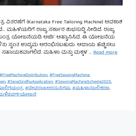
 ವಿತರಣೆಗೆ (Karnataka Free Tailoring Machine) ಅವಕಾಶ
ಿದೆ… ಮಹಿಳೆಯರಿಗೆ ರಾಜ್ಯ ಸರ್ಕಾರ ಶುಭಸುದ್ದಿ ನೀಡಿದೆ. ರಾಜ್ಯ
ಯಂತ್ರ ಯೋಜನೆಯಡಿ ಅರ್ಜಿ ಆಹ್ವಾನಿಸಿದೆ. ಈ ಯೋಜನೆಯ
ತು ಸ್ವಂತ ಉದ್ಯಮ ಆರಂಭಿಸಬಹುದು. ಆದಾಯ ಹೆಚ್ಚಿಸಲು
ದು ಸಹಾಯಕವಾಗಲಿದೆ. ಮಹಿಳಾ ಮತ್ತು ಮಕ್ಕಳ …
Read more
#FreeMachineDistribution
,
#FreeSewingMachine
,
men
,
#SevaSindhuApplication
,
#SewingMachineScheme2025
,
ೊಲಿಗೆಯಂತ್ರ
,
#ದೇವರಾಜಅರಸುನಿಗಮ
,
#ಮಹಿಳಾಸಬಲಿಕರಣ
,
ದುಳಿದವರ್ಗಯೋಜನೆ