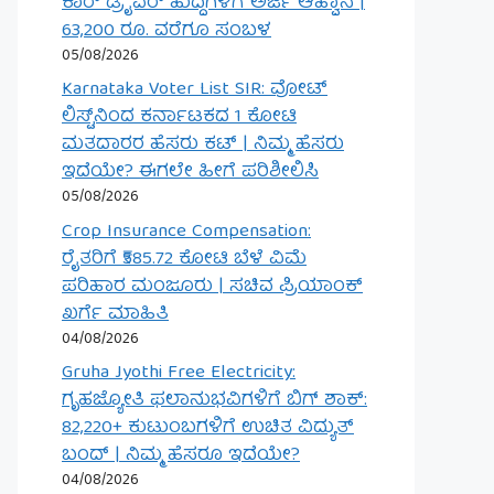
ಕಾರ್ ಡ್ರೈವರ್ ಹುದ್ದೆಗಳಿಗೆ ಅರ್ಜಿ ಆಹ್ವಾನ |
63,200 ರೂ. ವರೆಗೂ ಸಂಬಳ
05/08/2026
Karnataka Voter List SIR: ವೋಟ್
ಲಿಸ್ಟ್‌ನಿಂದ ಕರ್ನಾಟಕದ 1 ಕೋಟಿ
ಮತದಾರರ ಹೆಸರು ಕಟ್ | ನಿಮ್ಮ ಹೆಸರು
ಇದೆಯೇ? ಈಗಲೇ ಹೀಗೆ ಪರಿಶೀಲಿಸಿ
05/08/2026
Crop Insurance Compensation:
ರೈತರಿಗೆ ₹585.72 ಕೋಟಿ ಬೆಳೆ ವಿಮೆ
ಪರಿಹಾರ ಮಂಜೂರು | ಸಚಿವ ಪ್ರಿಯಾಂಕ್
ಖರ್ಗೆ ಮಾಹಿತಿ
04/08/2026
Gruha Jyothi Free Electricity:
ಗೃಹಜ್ಯೋತಿ ಫಲಾನುಭವಿಗಳಿಗೆ ಬಿಗ್ ಶಾಕ್:
82,220+ ಕುಟುಂಬಗಳಿಗೆ ಉಚಿತ ವಿದ್ಯುತ್
ಬಂದ್ | ನಿಮ್ಮ ಹೆಸರೂ ಇದೆಯೇ?
04/08/2026