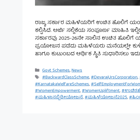
ರಾಜ್ಯ ಸರ್ಕಾರ ಮಹಿಳೆಯರಿಗೆ ಉಚಿತ ಹೊಲಿಗೆ ಯಂತ್ರ
ಕಲ್ಪಿಸಿದೆ. ಅರ್ಜಿ ಸಲ್ಲಿಕೆಯ ಸಂಪೂರ್ಣ ಮಾಹಿತಿ ಇಲ್ಲ
ಸರ್ಕಾರವು 2025-26ನೇ ಸಾಲಿನ ಉಚಿತ ಹೊಲಿಗೆ 
ಪ್ರಯೋಜನ ಪಡೆದು ಮಹಿಳೆಯರು ಮನೆಯಲ್ಲೇ ಕುಳಿ
ಹಾಗೂ ಕುಟುಂಬದ ಆರ್ಥಿಕ ಸ್ಥಿತಿ ಸುಧಾರಿಸಲು ಇ
Categories
Govt Schemes
,
News
Tags
#BackwardClassScheme
,
#DevarajUrsCorporation
,
#KarnatakaWelfareSchemes
,
#SelfEmploymentForWo
#WomenEmpowerment
,
#WomenUpliftment
,
#ಉಚಿತಹ
#ಮಹಿಳಾಸಬ್ಸಿಡೀಯೋಜನೆ
,
#ಮಹಿಳೆಯೋಜನೆ2025
,
#ಹಿಂ