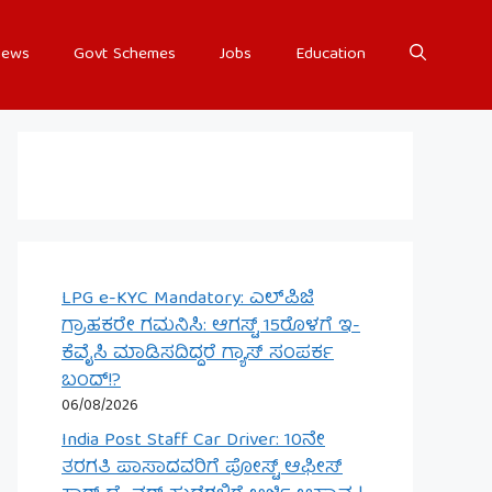
ews
Govt Schemes
Jobs
Education
LPG e-KYC Mandatory: ಎಲ್‌ಪಿಜಿ
ಗ್ರಾಹಕರೇ ಗಮನಿಸಿ: ಆಗಸ್ಟ್ 15ರೊಳಗೆ ಇ-
ಕೆವೈಸಿ ಮಾಡಿಸದಿದ್ದರೆ ಗ್ಯಾಸ್ ಸಂಪರ್ಕ
ಬಂದ್!?
06/08/2026
India Post Staff Car Driver: 10ನೇ
ತರಗತಿ ಪಾಸಾದವರಿಗೆ ಪೋಸ್ಟ್ ಆಫೀಸ್