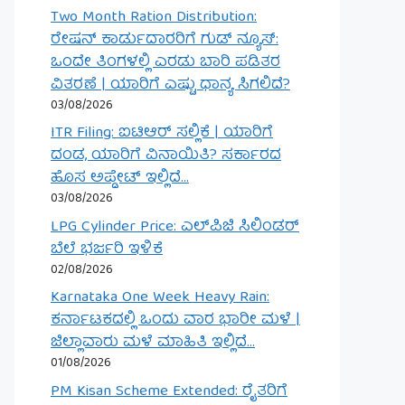
Two Month Ration Distribution:
ರೇಷನ್ ಕಾರ್ಡುದಾರರಿಗೆ ಗುಡ್ ನ್ಯೂಸ್:
ಒಂದೇ ತಿಂಗಳಲ್ಲಿ ಎರಡು ಬಾರಿ ಪಡಿತರ
ವಿತರಣೆ | ಯಾರಿಗೆ ಎಷ್ಟು ಧಾನ್ಯ ಸಿಗಲಿದೆ?
03/08/2026
ITR Filing: ಐಟಿಆರ್ ಸಲ್ಲಿಕೆ | ಯಾರಿಗೆ
ದಂಡ, ಯಾರಿಗೆ ವಿನಾಯಿತಿ? ಸರ್ಕಾರದ
ಹೊಸ ಅಪ್ಡೇಟ್ ಇಲ್ಲಿದೆ…
03/08/2026
LPG Cylinder Price: ಎಲ್‌ಪಿಜಿ ಸಿಲಿಂಡರ್
ಬೆಲೆ ಭರ್ಜರಿ ಇಳಿಕೆ
02/08/2026
Karnataka One Week Heavy Rain:
ಕರ್ನಾಟಕದಲ್ಲಿ ಒಂದು ವಾರ ಭಾರೀ ಮಳೆ |
ಜಿಲ್ಲಾವಾರು ಮಳೆ ಮಾಹಿತಿ ಇಲ್ಲಿದೆ…
01/08/2026
PM Kisan Scheme Extended: ರೈತರಿಗೆ