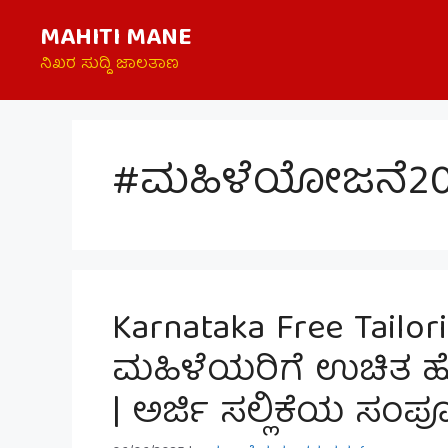
Skip
MAHITI MANE
to
content
ನಿಖರ ಸುದ್ದಿ ಜಾಲತಾಣ
#ಮಹಿಳೆಯೋಜನೆ20
Karnataka Free Tailo
ಮಹಿಳೆಯರಿಗೆ ಉಚಿತ ಹೊ
| ಅರ್ಜಿ ಸಲ್ಲಿಕೆಯ ಸಂಪೂ